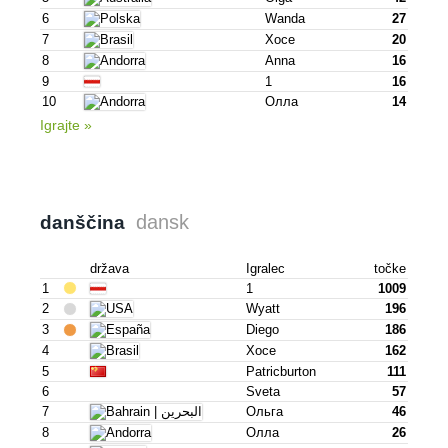
6
Wanda
27
7
Хосе
20
8
Anna
16
9
1
16
10
Олла
14
Igrajte »
dansk
danščina
država
Igralec
točke
1
1
1009
2
Wyatt
196
3
Diego
186
4
Хосе
162
5
Patricburton
111
6
Sveta
57
7
Ольга
46
8
Олла
26