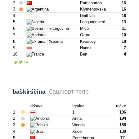
2
Patricburton
16
3
Klymentovska
16
4
Deithlan
16
5
Languagenerd
13
6
Mićo
11
7
Олла
10
8
Kvasovy
10
9
Hanna
7
10
Ben
4
Igrajte »
башҡорт теле
baškirščina
država
Igralec
točke
1
1
196
2
Anna
194
3
Wanda
188
4
Хосе
130
5
Patricburton
111