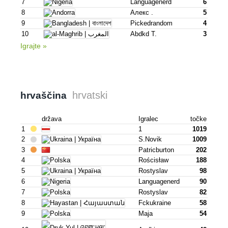
7
Languagenerd
6
8
Алекс .
5
9
Pickedrandom
4
10
Abdkd T.
3
Igrajte »
hrvatski
hrvaščina
država
Igralec
točke
1
1
1019
2
S.novik
1009
3
Patricburton
202
4
Rościsław
188
5
Rostyslav
98
6
Languagenerd
90
7
Rostyslav
82
8
Fckukraine
58
9
Maja
54