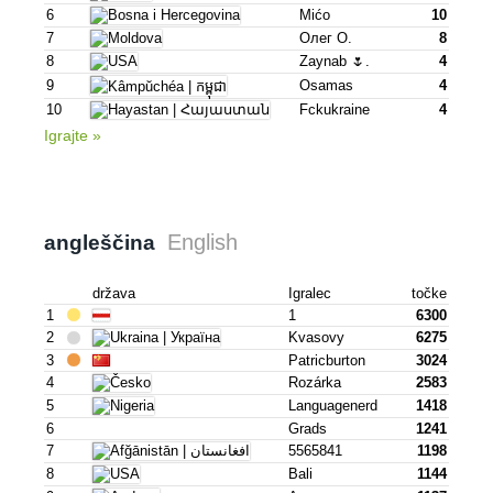
6
Mićo
10
7
Олег О.
8
8
Zaynab 🌷.
4
9
Osamas
4
10
Fckukraine
4
Igrajte »
English
angleščina
država
Igralec
točke
1
1
6300
2
Kvasovy
6275
3
Patricburton
3024
4
Rozárka
2583
5
Languagenerd
1418
6
Grads
1241
7
5565841
1198
8
Bali
1144