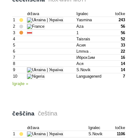
država
Igralec
točke
1
Yasmina
243
2
Aza
56
3
1
56
4
Taisrais
52
5
Асия
33
6
Lmnva .
22
7
Иброх1им
16
8
Ася
14
9
S.novik
14
10
Languagenerd
7
Igrajte »
čeština
češčina
država
Igralec
točke
1
S.novik
1106