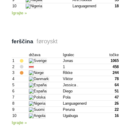
10
Languagenerd
18
Igrajte »
føroyskt
ferščina
država
Igralec
točke
1
Jonas
1065
2
1
458
3
Rikke
244
4
Viktor
78
5
Jessica .
64
6
Diego
51
7
Pola
47
8
Languagenerd
26
9
Peruna
22
10
Ugabuga
16
Igrajte »