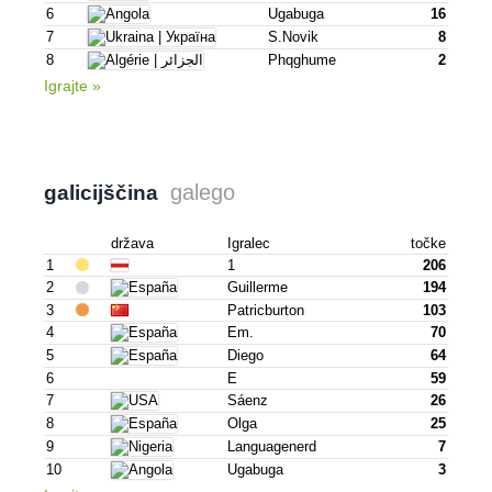
6
Ugabuga
16
7
S.novik
8
8
Phqghume
2
Igrajte »
galego
galicijščina
država
Igralec
točke
1
1
206
2
Guillerme
194
3
Patricburton
103
4
Em.
70
5
Diego
64
6
E
59
7
Sáenz
26
8
Olga
25
9
Languagenerd
7
10
Ugabuga
3