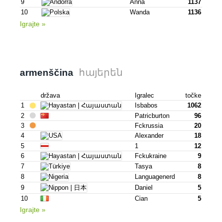
9
Anna
1137
10
Wanda
1136
Igrajte »
հայերեն
armenščina
država
Igralec
točke
1
Isbabos
1062
2
Patricburton
96
3
Fckrussia
20
4
Alexander
18
5
1
12
6
Fckukraine
9
7
Tasya
8
8
Languagenerd
8
9
Daniel
5
10
Cian
5
Igrajte »