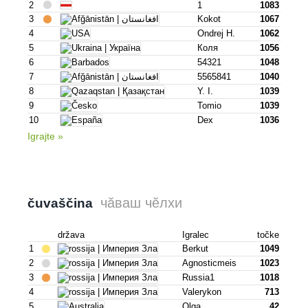
2
1
1083
3
Kokot
1067
4
Ondrej H.
1062
5
Коля
1056
6
54321
1048
7
5565841
1040
8
Y. I.
1039
9
Tomio
1039
10
Dex
1036
Igrajte »
чӑваш чӗлхи
čuvaščina
država
Igralec
točke
1
Berkut
1049
2
Agnosticmeis
1023
3
Russia1
1018
4
Valerykon
713
5
Olga
42