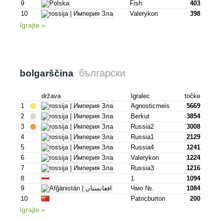
9
Fish
403
10
Valerykon
398
Igrajte »
български
bolgarščina
država
Igralec
točke
1
Agnosticmeis
5669
2
Berkut
3854
3
Russia2
3008
4
Russia1
2129
5
Russia4
1241
6
Valerykon
1224
7
Russia3
1216
8
1
1094
9
Чмо №.
1084
10
Patricburton
200
Igrajte »