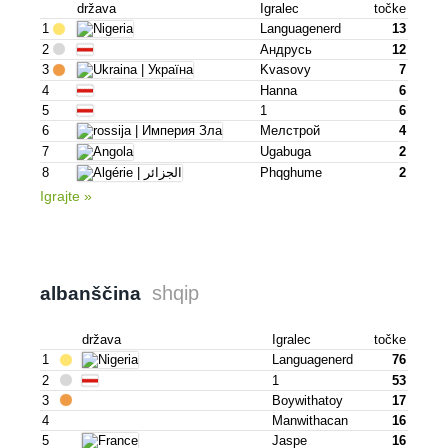
država
Igralec
točke
1
Languagenerd
13
2
Андрусь
12
3
Kvasovy
7
4
Hanna
6
5
1
6
6
Мелстрой
4
7
Ugabuga
2
8
Phqghume
2
Igrajte »
shqip
albanščina
država
Igralec
točke
1
Languagenerd
76
2
1
53
3
Boywithatoy
17
4
Manwithacan
16
5
Jaspe
16