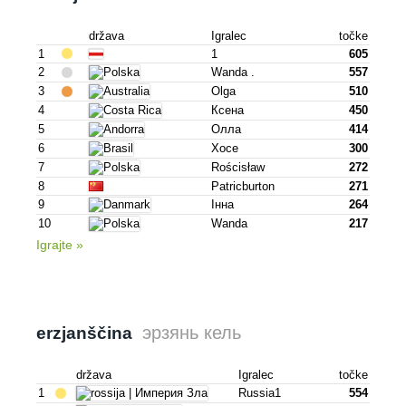
država
Igralec
točke
1
1
605
2
Wanda .
557
3
Olga
510
4
Ксена
450
5
Олла
414
6
Хосе
300
7
Rościsław
272
8
Patricburton
271
9
Інна
264
10
Wanda
217
Igrajte »
эрзянь кель
erzjanščina
država
Igralec
točke
1
Russia1
554