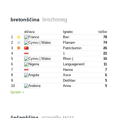
brezhoneg
bretonščina
država
Igralec
točke
1
Ben
78
2
Ffarrarrr
74
3
Patricburton
26
4
1
22
5
Rhun (.
16
6
Languagenerd
11
7
Hanna
7
8
Хосе
6
9
Deithlan
5
10
Anna
5
Igrajte »
нохчийн мотт
čečenščina