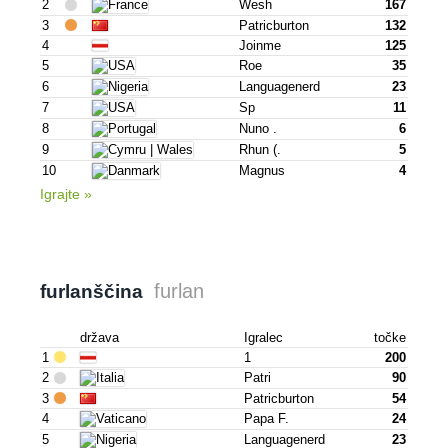
2
Wesh
167
3
Patricburton
132
4
Joinme
125
5
Roe
35
6
Languagenerd
23
7
Sp
11
8
Nuno .
6
9
Rhun (.
5
10
Magnus
4
Igrajte »
furlan
furlanščina
država
Igralec
točke
1
1
200
2
Patri
90
3
Patricburton
54
4
Papa F.
24
5
Languagenerd
23