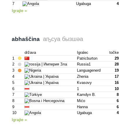
7
Ugabuga
4
Igrajte »
аҧсуа бызшәа
abhaščina
država
Igralec
točke
1
Patricburton
29
2
Russia1
28
3
Languagenerd
19
4
Zhenia
17
5
Kvasovy
16
6
1
10
7
Kamdyn B.
8
8
Mićo
6
9
Hanna
6
10
Ugabuga
4
Igrajte »