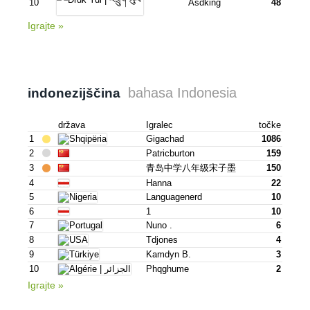
10
Asdking
48
Igrajte »
bahasa Indonesia
indonezijščina
država
Igralec
točke
1
Gigachad
1086
2
Patricburton
159
3
青岛中学八年级宋子墨
150
4
Hanna
22
5
Languagenerd
10
6
1
10
7
Nuno .
6
8
Tdjones
4
9
Kamdyn B.
3
10
Phqghume
2
Igrajte »