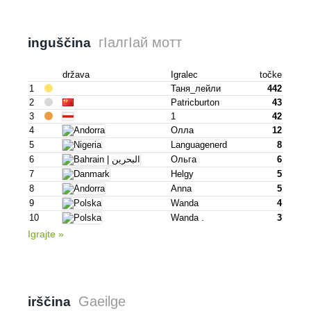
гӀалгӀай мотт
inguščina
država
Igralec
točke
1
Таня_лейли
442
2
Patricburton
43
3
1
42
4
Олла
12
5
Languagenerd
8
6
Ольга
6
7
Helgy
5
8
Anna
5
9
Wanda
4
10
Wanda .
3
Igrajte »
Gaeilge
irščina