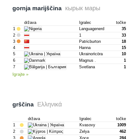
кырык мары
gornja marijščina
država
Igralec
točke
1
Languagenerd
35
2
1
33
3
Patricburton
18
4
Hanna
15
5
Ukrainońcöra
10
6
Magnus .
1
7
Svetlana
1
Igrajte »
Ελληνικά
grščina
država
Igralec
točke
1
Kvasovy
1009
2
Zelya
462
3
Хосе
284