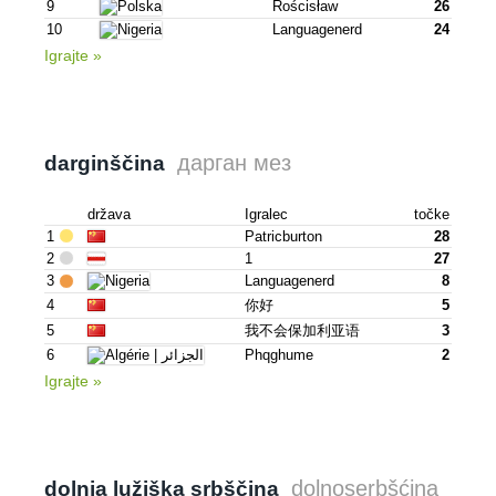
9
Rościsław
26
10
Languagenerd
24
Igrajte »
дарган мез
darginščina
država
Igralec
točke
1
Patricburton
28
2
1
27
3
Languagenerd
8
4
你好
5
5
我不会保加利亚语
3
6
Phqghume
2
Igrajte »
dolnoserbšćina
dolnja lužiška srbščina