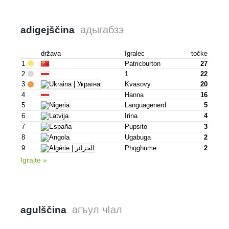
адыгабзэ
adigejščina
država
Igralec
točke
1
Patricburton
27
2
1
22
3
Kvasovy
20
4
Hanna
16
5
Languagenerd
5
6
Irina
4
7
Pupsito
3
8
Ugabuga
2
9
Phqghume
2
Igrajte »
агъул чIал
agulščina