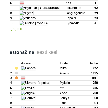
6
Ass
111
7
Fckukraine
62
8
Languagenerd
59
9
Papa N.
54
10
Чупачупс
41
Igrajte »
eesti keel
estonščina
država
Igralec
točke
1
Mika
1052
2
An7on
1025
3
1
1011
4
Mykola
759
5
Vm
386
6
Хосе
208
7
Taurys
68
8
Tsuru
63
9
Arvi.kikkeli
53