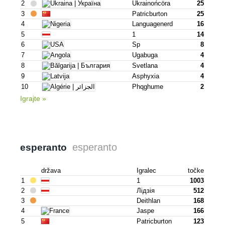
2
Ukrainońcöra
25
3
Patricburton
25
4
Languagenerd
16
5
1
14
6
Sp
8
7
Ugabuga
4
8
Svetlana
4
9
Asphyxia
4
10
Phqghume
2
Igrajte »
esperanto
esperanto
država
Igralec
točke
1
1
1003
2
Лідзія
512
3
Deithlan
168
4
Jaspe
166
5
Patricburton
123