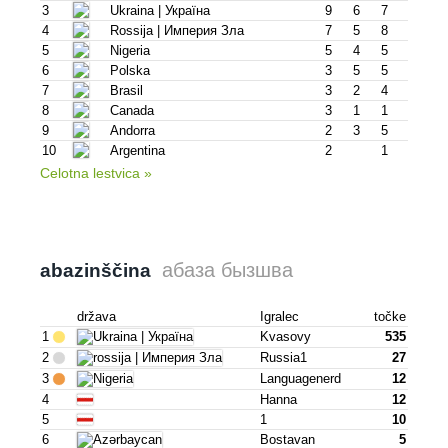
3
Ukraina | Украïна
9
6
7
4
Rossija | Империя Зла
7
5
8
5
Nigeria
5
4
5
6
Polska
3
5
5
7
Brasil
3
2
4
8
Canada
3
1
1
9
Andorra
2
3
5
10
Argentina
2
1
Celotna lestvica »
абаза бызшва
abazinščina
država
Igralec
točke
1
Kvasovy
535
2
Russia1
27
3
Languagenerd
12
4
Hanna
12
5
1
10
6
Bostavan
5