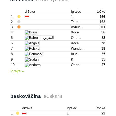
država
Igralec
točke
1
1
166
2
Tsuru
162
3
Aynur .
111
4
Хосе
96
5
Ольга
82
6
Хосе
58
7
Wanda .
38
8
Інна
35
9
K
35
10
Олла
27
Igrajte »
euskara
baskovščina
država
Igralec
točke
1
1
22