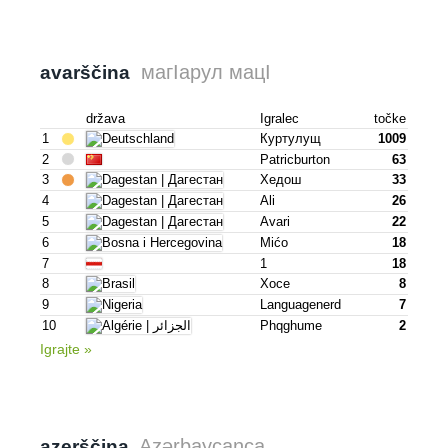
магІарул мацІ
avarščina
država
Igralec
točke
1
Куртулущ
1009
2
Patricburton
63
3
Хедош
33
4
Ali
26
5
Avari
22
6
Mićo
18
7
1
18
8
Хосе
8
9
Languagenerd
7
10
Phqghume
2
Igrajte »
Azərbaycanca
azerščina