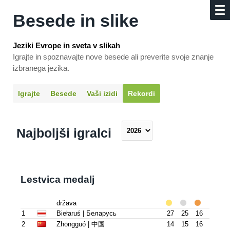
Besede in slike
Jeziki Evrope in sveta v slikah
Igrajte in spoznavajte nove besede ali preverite svoje znanje
izbranega jezika.
Igrajte
Besede
Vaši izidi
Rekordi
Najboljši igralci
Lestvica medalj
država
1
Biełaruś | Беларусь
27
25
16
2
Zhōngguó | 中国
14
15
16