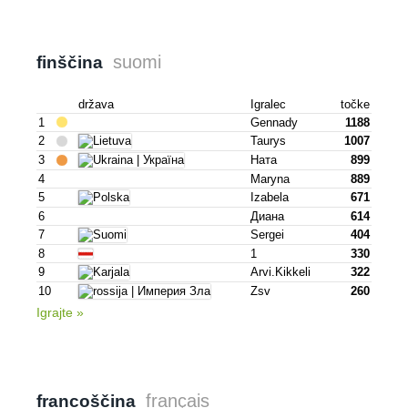
suomi
finščina
država
Igralec
točke
1
Gennady
1188
2
Taurys
1007
3
Ната
899
4
Maryna
889
5
Izabela
671
6
Диана
614
7
Sergei
404
8
1
330
9
Arvi.kikkeli
322
10
Zsv
260
Igrajte »
français
francoščina