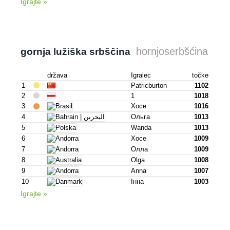
Igrajte »
hornjoserbšćina
gornja lužiška srbščina
država
Igralec
točke
1
Patricburton
1102
2
1
1018
3
Хосе
1016
4
Ольга
1013
5
Wanda
1013
6
Хосе
1009
7
Олла
1009
8
Olga
1008
9
Anna
1007
10
Інна
1003
Igrajte »