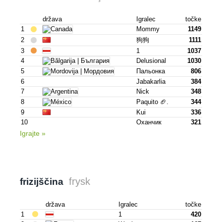
država
Igralec
točke
1
Mommy
1149
2
狗狗
1111
3
1
1037
4
Delusional
1030
5
Пальонка
806
6
Jabakarlia
384
7
Nick
348
8
Paquito 🏈.
344
9
Kui
336
10
Оханчик
321
Igrajte »
frysk
frizijščina
država
Igralec
točke
1
1
420