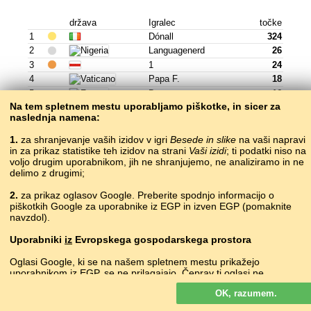
država
Igralec
točke
1
Dónall
324
2
Languagenerd
26
3
1
24
4
Papa F.
18
5
Ben
16
Na tem spletnem mestu uporabljamo piškotke, in sicer za
6
Kaitlyn
12
naslednja namena:
7
J+t
12
8
Midor
5
1.
za shranjevanje vaših izidov v igri
Besede in slike
na vaši napravi
in za prikaz statistike teh izidov na strani
Vaši izidi
; ti podatki niso na
9
Montse
5
voljo drugim uporabnikom, jih ne shranjujemo, ne analiziramo in ne
10
The
4
delimo z drugimi;
Igrajte »
2.
za prikaz oglasov Google. Preberite spodnjo informacijo o
piškotkih Google za uporabnike iz EGP in izven EGP (pomaknite
navzdol).
Uporabniki
iz
Evropskega gospodarskega prostora
íslenska
islandščina
Oglasi Google, ki se na našem spletnem mestu prikažejo
uporabnikom iz EGP, se
ne
prilagajajo. Čeprav ti oglasi ne
država
Igralec
točke
uporabljajo piškotkov za individualno prilaganje oglasov, jih
OK, razumem.
uporabljajo za omogočanje omejevanja števila prikazov, ustvarjanje
1
Patricburton
155
zbirnih poročil o oglasih in preprečevanje goljufij in zlorab.
2
Maletz
148