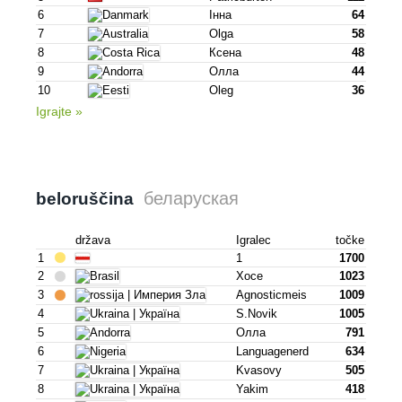
6
Інна
64
7
Olga
58
8
Ксена
48
9
Олла
44
10
Oleg
36
Igrajte »
беларуская
beloruščina
država
Igralec
točke
1
1
1700
2
Хосе
1023
3
Agnosticmeis
1009
4
S.novik
1005
5
Олла
791
6
Languagenerd
634
7
Kvasovy
505
8
Yakim
418