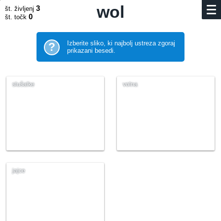
wol
3
št. življenj
0
št. točk
Izberite sliko, ki najbolj ustreza zgoraj
?
prikazani besedi.
slušalke
volna
jajce