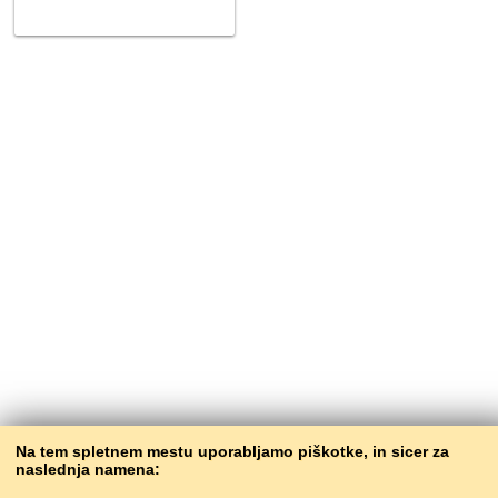
Na tem spletnem mestu uporabljamo piškotke, in sicer za
naslednja namena: