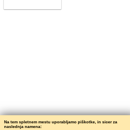
Na tem spletnem mestu uporabljamo piškotke, in sicer za
naslednja namena: