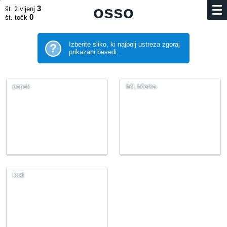
osso
3
št. življenj
0
št. točk
Izberite sliko, ki najbolj ustreza zgoraj
?
prikazani besedi.
popek
hči, hčerka
kost