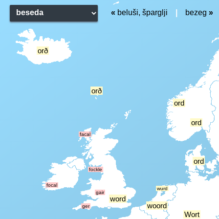
«
beluši, šparglji
|
bezeg
»
orð
orð
ord
ord
facal
ord
fockle
focal
wurd
gair
word
woord
ger
Wort