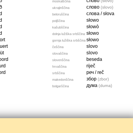
ð
слово
(slovo)
moskalščina
ð
слово
(slovo)
ukrajinščina
d
слова / słova
beloruščina
d
słowo
poljščina
d
słowò
kašubščina
d
słowo
dolnja lužiška srbščina
ort
słowo
gornja lužiška srbščina
uert
slovo
češčina
üt
slovo
slovaščina
oord
beseda
slovenščina
urd
riječ
hrvaščina
ord
реч / reč
srbščina
збор
(zbor)
makedonščina
дума
(duma)
bolgarščina
drugi