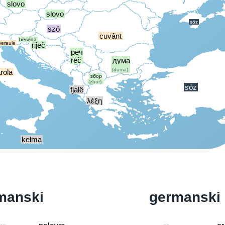
slovo
slovo
söz
szó
cuvânt
beseda
peraule
riječ
реч
reč
дума
(duma)
rola
збор
(zbor)
söz
fjalë
λέξη
kelma
manski
germanski