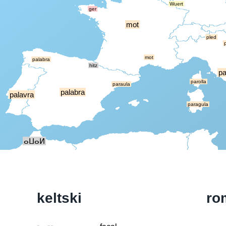
Wuert
ger
mot
pled
mot
palabra
hitz
pa
parolla
paraula
palabra
palavra
paragula
ⴰⵡⴰⵍ
keltski
ro