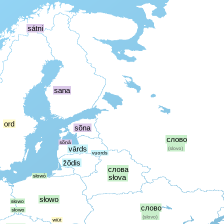
sátni
sana
ord
sõna
слово
sõnā
vārds
(slovo)
vuords
žõdis
слова
słowò
słova
słowo
słowo
слово
słowo
(slovo)
wiüt