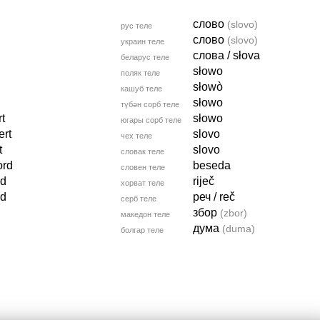
слово
(slovo)
рус теле
слово
(slovo)
украин теле
слова / słova
беларус теле
słowo
поляк теле
słowò
кашуб теле
słowo
түбән сорб теле
t
słowo
югары сорб теле
rt
slovo
чех теле
t
slovo
словак теле
ord
beseda
словен теле
rd
riječ
хорват теле
rd
реч / reč
серб теле
збор
(zbor)
македон теле
дума
(duma)
болгар теле