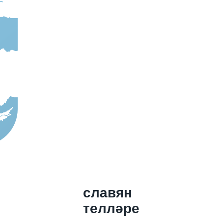
славян
телләре