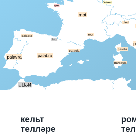
Wuert
ger
mot
pled
mot
palabra
hitz
p
parolla
paraula
palabra
palavra
paragula
ⴰⵡⴰⵍ
кельт
ро
телләре
тел