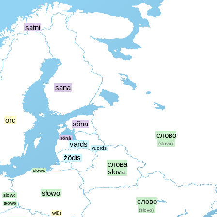
sátni
sana
ord
sõna
слово
sõnā
vārds
(slovo)
vuords
žõdis
слова
słowò
słova
słowo
słowo
слово
słowo
(slovo)
wiüt