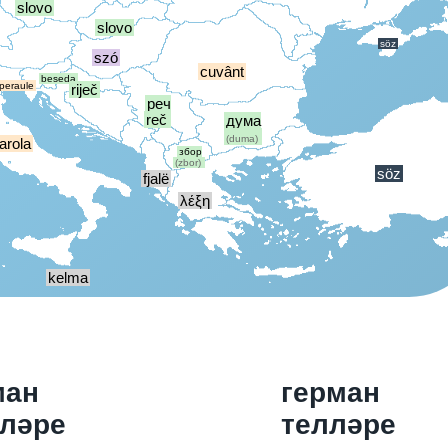
slovo
slovo
söz
szó
cuvânt
beseda
peraule
riječ
реч
reč
дума
(duma)
arola
збор
(zbor)
söz
fjalë
λέξη
kelma
ман
герман
ләре
телләре