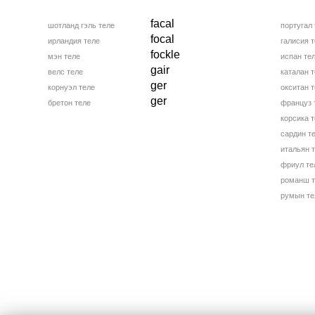
facal
шотланд гэль теле
португал 
focal
ирландия теле
галисия т
fockle
мэн теле
испан те
gair
велс теле
каталан т
ger
корнуэл теле
окситан т
ger
бретон теле
француз 
корсика т
сардин т
итальян 
фриул те
романш т
румын те