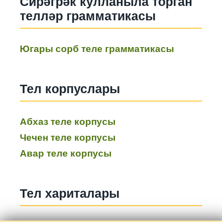
Сирәгрәк кулланыла торган
телләр грамматикасы
Югары сорб теле грамматикасы
Тел корпуслары
Абхаз теле корпусы
Чечен теле корпусы
Авар теле корпусы
Тел хариталары