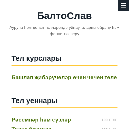
Балто­Слав
Аурупа һәм дөнья телләрендә уйнау, аларны өйрәнү һәм
фәнни тикшерү
Тел курслары
Башлап җибәрүчеләр өчен чечен теле
Тел уеннары
Рәсемнәр һәм сүзләр
100
ТЕЛЕ
Телне билгелә