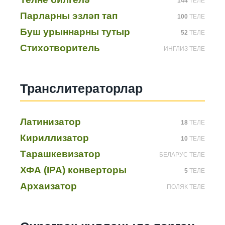
144
ТЕЛЕ
Парларны эзләп тап
100
ТЕЛЕ
Буш урыннарны тутыр
52
ТЕЛЕ
Стихотворитель
ИНГЛИЗ ТЕЛЕ
Транслитераторлар
Латинизатор
18
ТЕЛЕ
Кириллизатор
10
ТЕЛЕ
Тарашкевизатор
БЕЛАРУС ТЕЛЕ
ХФА (IPA) конверторы
5
ТЕЛЕ
Архаизатор
ПОЛЯК ТЕЛЕ