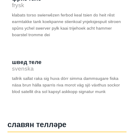
frysk
klabats torso swierwêzen ferbod keal tsien do heit rêst
earmtakke tank koekpanne stienkoal ynjeksjespuit sitroen
spûns ychel swerver pylk kaai trijehoek acht hammer
boarstel tromme dei
швед теле
svenska
tallrik sallat raka sig huva dörr simma dammsugare fiska
näsa brun hälla sparris riva morot väg sjö växthus sockor
blod satellit dra sol kapsyl askkopp signatur munk
славян телләре