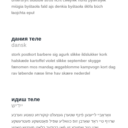
unterśryft siülbüw śtrös ficht cwejnłik hund pytersiyłik
miügia byśtaoła fald ajs denkia byśtaoła śłöfa büch
łaojchta epuł
дания теле
dansk
stork postkort barbere sig agurk slikke ildslukker kork
halskæde kartoffel violet slikke september skygge
fænomen mos mandag æggeblomme kampvogn kort dag
rav løbende næse lime hav skære nederdel
идиш теле
ייִדיש
ווערבע‏‎ טאַטע‎ װאָראָבײ לייענען פֿינף שטערן‏ געצעלט קוקורוזע
פּאָנטשקע פּעטרעשקע‎‎ זופּ כוואליע שפּיל‏‎ שאַרבן‎ שרויף טיי ראָד
טאַטע‎ מענטש‎‎ בלאַט‏‎ זון פֿאָן ברודער‎‎ שמערץ‎ טיר‏‎ שניי