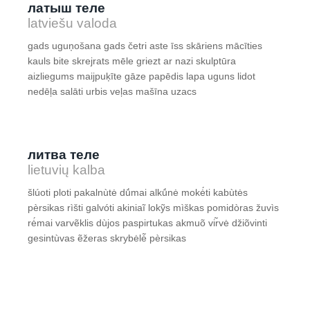
латыш теле
latviešu valoda
gads uguņošana gads četri aste īss skāriens mācīties
kauls bite skrejrats mēle griezt ar nazi skulptūra
aizliegums maijpuķīte gāze papēdis lapa uguns lidot
nedēļa salāti urbis veļas mašīna uzacs
литва теле
lietuvių kalba
šlúoti ploti pakalnùtė dū́mai alkū́nė mokė́ti kabùtės
pèrsikas rìšti galvóti akiniaĩ lokỹs mìškas pomidòras žuvìs
rė́mai varvẽklis dùjos paspirtukas akmuõ vir̃vė džiõvinti
gesintùvas ẽžeras skrybėlė̃ pèrsikas