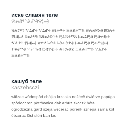
иске славян теле
ⰔⰎⰑⰂⰡⰐⰠⰔⰍⰟ
ⰔⰎⰑⰂⰑ ⰜⰡⰐⰀ ⰜⰡⰐⰀ ⰁⰓⰀⰄⰀ ⰁⰡⰆⰀⰕⰋ ⰁⰎⰋⰔⰍⰟ ⰁⰑⰎⰠ
ⰏⰟⰘⰟ ⰔⰎⰑⰂⰑ ⰆⰅⰎⰨⰄⰠ ⰁⰡⰆⰀⰕⰋ ⰘⰎⰡⰁⰟ ⰁⰟⰝⰠⰍⰀ
ⰜⰡⰐⰀ ⰏⰟⰘⰟ ⰇⰂⰡⰈⰄⰀ ⰈⰅⰎⰅⰐⰟ ⰘⰎⰡⰁⰟ ⰁⰎⰋⰔⰍⰟ
ⰒⰎⰑⰕⰟ ⰂⰅⰕⰓⰟ ⰁⰟⰝⰠⰍⰀ ⰎⰀⰃⰟⰊ ⰁⰡⰆⰀⰕⰋ ⰜⰡⰐⰀ
ⰁⰡⰆⰀⰕⰋ
кашуб теле
kaszëbsczi
wiãzac wòdospôd chójka krzoska nożëcë dwiérze papùga
spôdochron pòtrôwnica dak arbùz skoczk bótë
ògrodzëzna gard szëja wëcerac pòrénk sznëpa sarna kôł
òbzerac lëst stôri ban las