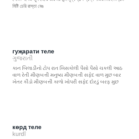
মিষ্টি চেরি রাস্তা বেঙ
гуҗарати теле
ગુજરાતી
કાન બિલાડીનો ટોપ રાત ખિસકોલી પૈસો પૈસો ચકલી આઠ
વાળ રેતી મીણબત્તી મનુષ્ય મીણબત્તી સફેદ વાળ મુછ બાર
ખેતર કીડો મીણબત્તી કાળો ખોપરી સફેદ દોરડું બરફ મુછ
көрд теле
kurdî