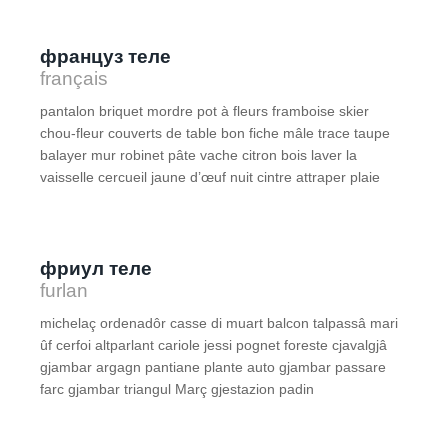
француз теле
français
pantalon briquet mordre pot à fleurs framboise skier
chou-fleur couverts de table bon fiche mâle trace taupe
balayer mur robinet pâte vache citron bois laver la
vaisselle cercueil jaune d’œuf nuit cintre attraper plaie
фриул теле
furlan
michelaç ordenadôr casse di muart balcon talpassâ mari
ûf cerfoi altparlant cariole jessi pognet foreste cjavalgjâ
gjambar argagn pantiane plante auto gjambar passare
farc gjambar triangul Març gjestazion padin