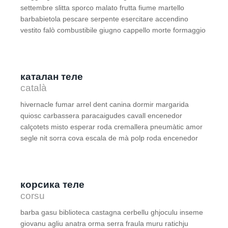
settembre slitta sporco malato frutta fiume martello
barbabietola pescare serpente esercitare accendino
vestito falò combustibile giugno cappello morte formaggio
каталан теле
català
hivernacle fumar arrel dent canina dormir margarida
quiosc carbassera paracaigudes cavall encenedor
calçotets misto esperar roda cremallera pneumàtic amor
segle nit sorra cova escala de mà polp roda encenedor
корсика теле
corsu
barba gasu biblioteca castagna cerbellu ghjoculu inseme
giovanu agliu anatra orma serra fraula muru ratichju