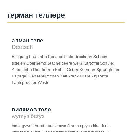
герман телләре
алман теле
Deutsch
Einigung Laufbahn Fenster Feder trocknen Schach
spielen Oberhemd Stachelbeere weiß Kartoffel Schüler
Auto Liebe Rad fahren Kohle Osten Brunnen Sprungfeder
Papagei Gänseblümchen Zelt krank Draht Zigarette
Lautsprecher Wüste
вилямов теле
wymysiöeryś
hinła gywełt hund denkia cwe śtaom śpiyca kład błot