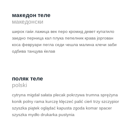
македон теле
македонски
широк гаќи лажица век перо кромид девет купатило
заедно перница кал плука пепелник крава јоргован
коса февруари пегла седи чешла малина клечи заби
одбива танцува ќелав
поляк теле
polski
cytryna migdał sałata plecak pokrzywa trumna sprężyna
konik polny rama kurczę klęczeć palić cień trzy szczypior
szyszka piątek oglądać kapusta zgoda komar spacer
szyszka mydło drukarka pustynia