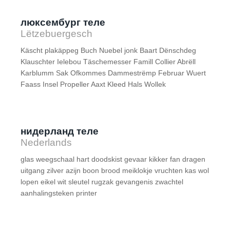
люксембург теле
Lëtzebuergesch
Käscht plakäppeg Buch Nuebel jonk Baart Dënschdeg
Klauschter Ielebou Täschemesser Famill Collier Abrëll
Karblumm Sak Ofkommes Dammestrëmp Februar Wuert
Faass Insel Propeller Aaxt Kleed Hals Wollek
нидерланд теле
Nederlands
glas weegschaal hart doodskist gevaar kikker fan dragen
uitgang zilver azijn boon brood meiklokje vruchten kas wol
lopen eikel wit sleutel rugzak gevangenis zwachtel
aanhalingsteken printer