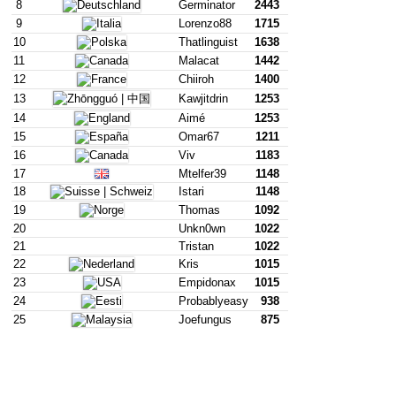
8
Germinator
2443
9
Lorenzo88
1715
10
Thatlinguist
1638
11
Malacat
1442
12
Chiiroh
1400
13
Kawjitdrin
1253
14
Aimé
1253
15
Omar67
1211
16
Viv
1183
17
Mtelfer39
1148
18
Istari
1148
19
Thomas
1092
20
Unkn0wn
1022
21
Tristan
1022
22
Kris
1015
23
Empidonax
1015
24
Probablyeasy
938
25
Joefungus
875