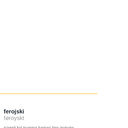
ferojski
føroyskt
súrepli kol trumma hamari ting javnvág