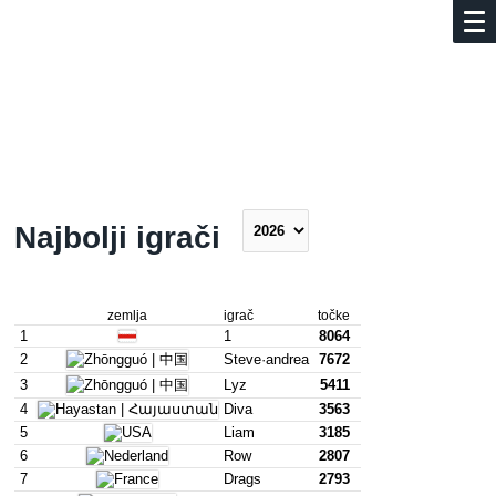
Najbolji igrači
zemlja
igrač
točke
1
1
8064
2
Steve·andrea
7672
3
Lyz
5411
4
Diva
3563
5
Liam
3185
6
Row
2807
7
Drags
2793