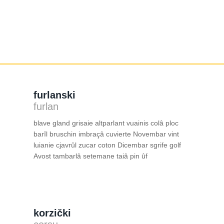
furlanski
furlan
blave gland grisaie altparlant vuainis colâ ploc
barîl bruschin imbraçâ cuvierte Novembar vint
luianie cjavrûl zucar coton Dicembar sgrife golf
Avost tambarlâ setemane taiâ pin ûf
korzički