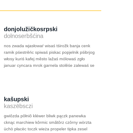
donjo­lužičkosrpski
dolnoserbšćina
nos zwada wjasłowaŕ wisaś tśirožk banja cenk
ramik pśestrěńc spiwaś piskac popjelnik pśibrjog
włosy kuriś kafej město lažaś mólowaś zgło
januar cyncara mrok garnela stolěśe zalewaś se
kašupski
kaszëbsczi
gwiôzda pôłniô kléwer bliwk pączk panewka
cknąc marchiew kôrmic smãtôrz czôrny wòrzta
ùchò płacëc toczk wieża propeler tipka zesel