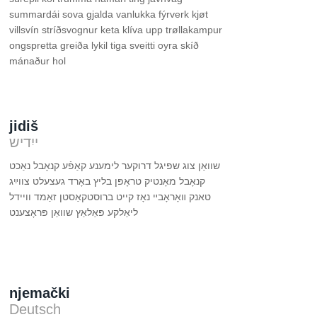
summardái sova gjalda vanlukka fýrverk kjøt
villsvín stríðsvognur keta klíva upp trøllakampur
ongspretta greiða lykil tiga sveitti oyra skíð
mánaður hol
jidiš
ייִדיש
נאַכט‎ קנאָבל‎‎ קאַפֿע‎‎ לימענע‎‎ דרוקער‏‎ שפּיגל‎‎ שוואַן צוג‏
געצעלט צווײַג‏‎ באָרד‏‎ בליץ‏‎ טראָפּן‏‎ מאָנטיק‎ קנאָבל‎‎
ברוסטקאַסטן זאַמד וויידל‎ קייט‎‎ װאָראָבײ נאָז‏‎ טאנק
שוואַן פּראָצענט‏‎ פּאַלאַץ‏‎ ליאַלקע
njemački
Deutsch