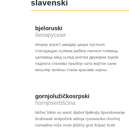
slavenski
bjeloruski
беларуская
кіпцюр агрэст швэдар цацка пустыня
стагодзьдзе сьлімак рабіна панчохі пляваць
цалаваць мёд сьлед шчотка друкарка зэдлік
падлога сталовы прыбор хата жаўток санкі
вясьляр зялёны станік красавік чорны
gornjo­lužičkosrpski
hornjoserbšćina
běžeć blido so warić djaboł fijałkojty špundowanje
šrubowak wotpočink wišnja rysowanka chorhoj
rozwalina róža noze jědźny grat šćipać bratr