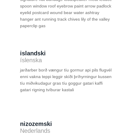
spoon window roof eyebrow paint arrow padlock
eyelid postcard wound bear water ashtray
hanger ant running track chives lily of the valley
paperclip gas
islandski
íslenska
jarðarber borð vængur tíu gormur api pils flugvél
enni vakna teppi leggir skíði þríhyrningur kussen
tíu miðvikudagur gras tíu goggur gatari kaffi
gatari rigning tvíburar kastali
nizozemski
Nederlands