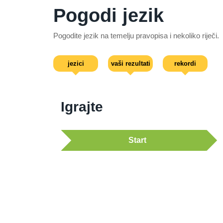
Pogodi jezik
Pogodite jezik na temelju pravopisa i nekoliko riječi.
jezici
vaši rezultati
rekordi
Igrajte
Start