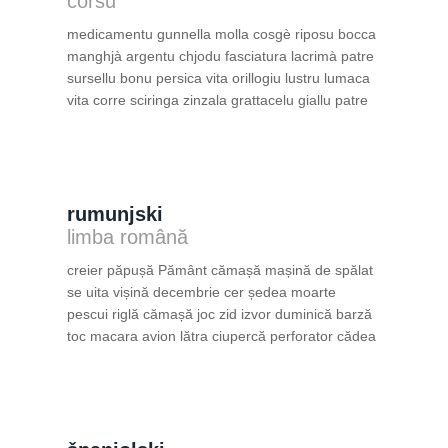
corsu
medicamentu gunnella molla cosgè riposu bocca
manghjà argentu chjodu fasciatura lacrimà patre
sursellu bonu persica vita orillogiu lustru lumaca
vita corre sciringa zinzala grattacelu giallu patre
rumunjski
limba română
creier păpușă Pământ cămașă mașină de spălat
se uita vișină decembrie cer ședea moarte
pescui riglă cămașă joc zid izvor duminică barză
toc macara avion lătra ciupercă perforator cădea