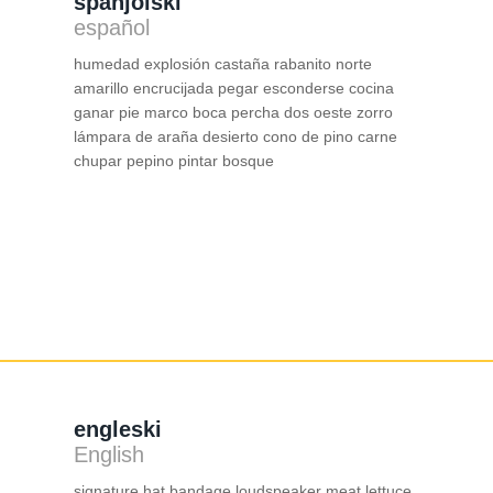
španjolski
español
humedad explosión castaña rabanito norte
amarillo encrucijada pegar esconderse cocina
ganar pie marco boca percha dos oeste zorro
lámpara de araña desierto cono de pino carne
chupar pepino pintar bosque
engleski
English
signature hat bandage loudspeaker meat lettuce