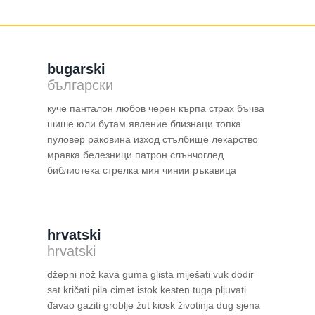
bugarski
български
куче панталон любов черен кърпа страх бъчва
шише юли бутам явление близнаци топка
пуловер раковина изход стълбище лекарство
мравка белезници патрон слънчоглед
библиотека стрелка мия чинии ръкавица
hrvatski
hrvatski
džepni nož kava guma glista miješati vuk dodir
sat kričati pila cimet istok kesten tuga pljuvati
đavao gaziti groblje žut kiosk životinja dug sjena