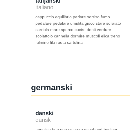
talijanski
italiano
cappuccio equilibrio parlare sorriso fumo
pedalare pedalare umidità gioco stare sdraiato
carriola mare sporco cucire denti verdure
scoiattolo cannella dormire muscoli elica treno
fulmine fila ruota cartolina
germanski
danski
dansk
appelsin ben uge sy pære vagabund berliner