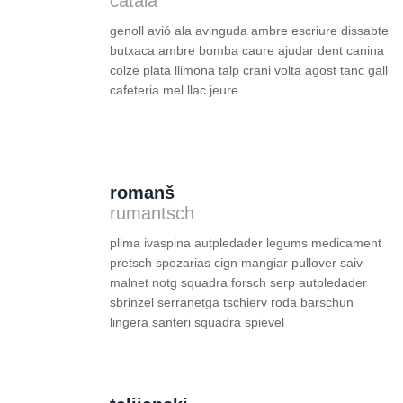
català
genoll avió ala avinguda ambre escriure dissabte
butxaca ambre bomba caure ajudar dent canina
colze plata llimona talp crani volta agost tanc gall
cafeteria mel llac jeure
romanš
rumantsch
plima ivaspina autpledader legums medicament
pretsch spezarias cign mangiar pullover saiv
malnet notg squadra forsch serp autpledader
sbrinzel serranetga tschierv roda barschun
lingera santeri squadra spievel