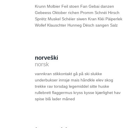
Krunn Molbier Feil stoen Fan Gebai danzen
Gebeess Oktober richen Promm Schnéi Hirsch
Sprëtz Muskel Schéier siwen Kran Kléi Päiperlek
Wollef Klauschter Hunneg Dësch sangen Salz
norveški
norsk
vannkran stikkontakt gå på ski slukke
underbukser innsjø mais håndkle elev skog
trekke rav torsdag legemiddel sitte huske
rullebrett flaggermus kryss kysse kjærlighet hav
spise blå lader måned