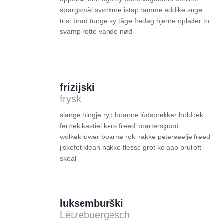
spørgsmål svømme istap ramme eddike suge
trist brød tunge sy tåge fredag hjerne oplader to
svamp rotte vande nød
frizijski
frysk
slange hingje ryp hoanne lûdsprekker holdoek
fertrek kastiel kers freed boartersguod
wolkekliuwer boarne rok hakke peterseelje freed
jiskefet klean hakke flesse grot ko aap brulloft
skeal
luksemburški
Lëtzebuergesch