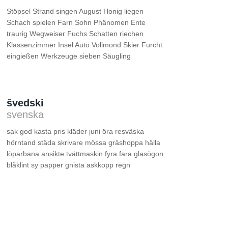
Stöpsel Strand singen August Honig liegen
Schach spielen Farn Sohn Phänomen Ente
traurig Wegweiser Fuchs Schatten riechen
Klassenzimmer Insel Auto Vollmond Skier Furcht
eingießen Werkzeuge sieben Säugling
švedski
svenska
sak god kasta pris kläder juni öra resväska
hörntand städa skrivare mössa gräshoppa hälla
löparbana ansikte tvättmaskin fyra fara glasögon
blåklint sy papper gnista askkopp regn