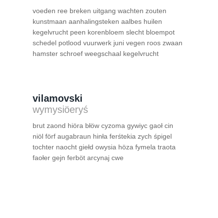
voeden ree breken uitgang wachten zouten
kunstmaan aanhalingsteken aalbes huilen
kegelvrucht peen korenbloem slecht bloempot
schedel potlood vuurwerk juni vegen roos zwaan
hamster schroef weegschaal kegelvrucht
vilamovski
wymysiöeryś
brut zaond hiöra błöw cyzoma gywiyc gaoł cin
niöl förf augabraun hinła ferśtekia zych śpigel
tochter naocht giełd owysia höza fymela traota
faołer gejn ferböt arcynaj cwe