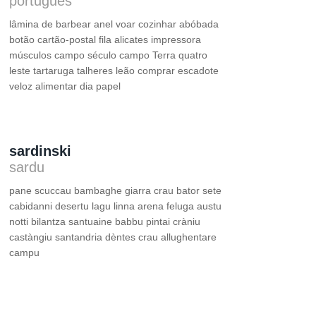
português
lâmina de barbear anel voar cozinhar abóbada
botão cartão-postal fila alicates impressora
músculos campo século campo Terra quatro
leste tartaruga talheres leão comprar escadote
veloz alimentar dia papel
sardinski
sardu
pane scuccau bambaghe giarra crau bator sete
cabidanni desertu lagu linna arena feluga austu
notti bilantza santuaine babbu pintai cràniu
castàngiu santandria dèntes crau allughentare
campu