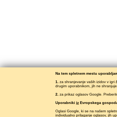
Na tem spletnem mestu uporabljam
1.
za shranjevanje vaših izidov v igri
drugim uporabnikom, jih ne shranjuje
2.
za prikaz oglasov Google. Preberit
Brezpla
Uporabniki
iz
Evropskega gospoda
Oglasi Google, ki se na našem splet
individualno prilaganje oglasov, jih 