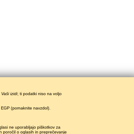
i
Vaši izidi
; ti podatki niso na voljo
n EGP (pomaknite navzdol).
o igre.
#
glasi ne uporabljajo piškotkov za
h poročil o oglasih in preprečevanje