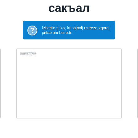
сакъал
Izberite sliko, ki najbolj ustreza zgoraj
?
prikazani besedi.
rumenjak