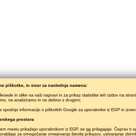
o piškotke, in sicer za naslednja namena:
Besede in slike
na vaši napravi in za prikaz statistike teh izidov na stran
mo, ne analiziramo in ne delimo z drugimi;
e spodnjo informacijo o piškotkih Google za uporabnike iz EGP in izve
BaltoSlav
/
Besede in slike
/
Karačaj-Balkarščina v slikah
čno učenje karačaj-balkarščine preko spleta.
Učenje karačaj-balkarskih besed prek
rskega prostora
Copyright © 2015–2025 BALTOSLAV.
Vse pravice pridržane.
nem mestu prikažejo uporabnikom iz EGP, se
ne
prilagajajo. Čeprav ti o
uporabljajo za omogočanje omejevanja števila prikazov, ustvarjanje zbirni