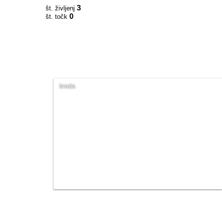
3
št. življenj
0
št. točk
brada