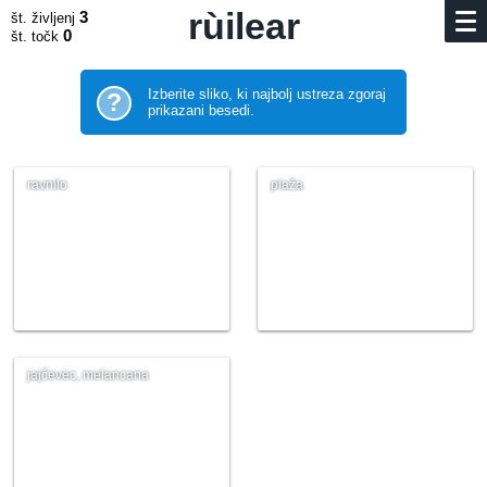
rùilear
3
št. življenj
0
št. točk
Izberite sliko, ki najbolj ustreza zgoraj
?
prikazani besedi.
ravnilo
plaža
jajčevec, melancana