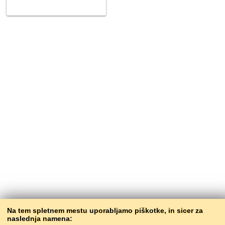
Na tem spletnem mestu uporabljamo piškotke, in sicer za
naslednja namena: