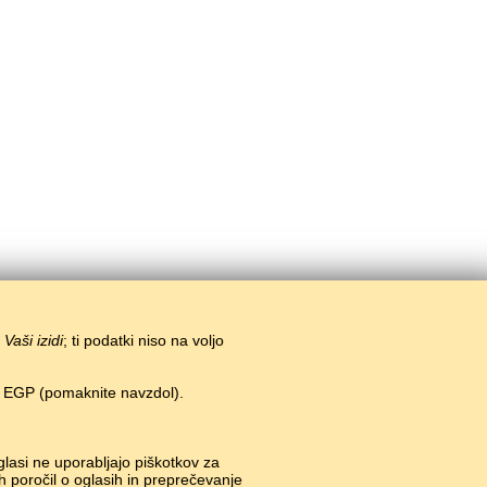
i
Vaši izidi
; ti podatki niso na voljo
n EGP (pomaknite navzdol).
#
glasi ne uporabljajo piškotkov za
h poročil o oglasih in preprečevanje