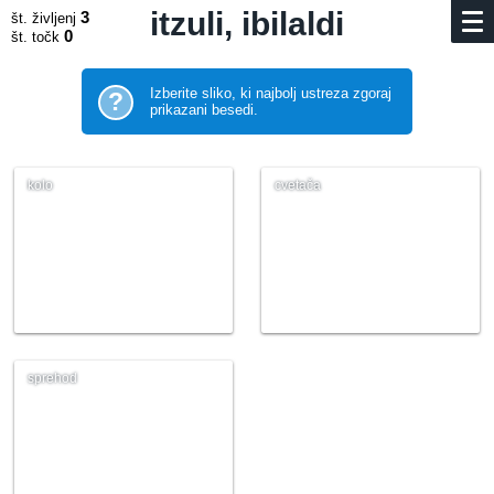
itzuli, ibilaldi
3
št. življenj
0
št. točk
Izberite sliko, ki najbolj ustreza zgoraj
?
prikazani besedi.
kolo
cvetača
sprehod