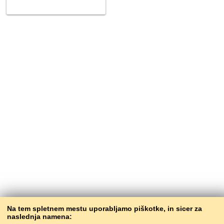
Na tem spletnem mestu uporabljamo piškotke, in sicer za
naslednja namena: