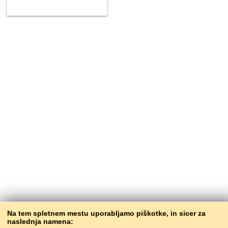
Na tem spletnem mestu uporabljamo piškotke, in sicer za
naslednja namena: