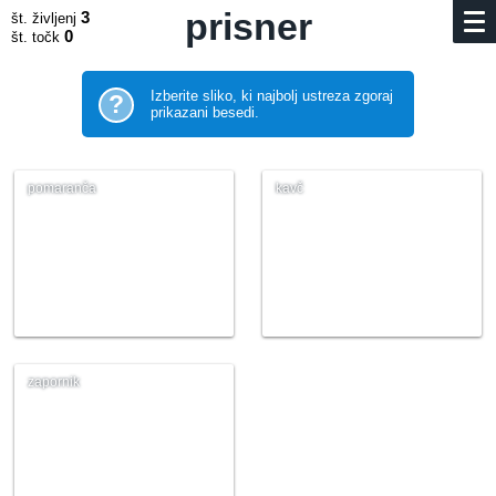
prisner
3
št. življenj
0
št. točk
Izberite sliko, ki najbolj ustreza zgoraj
?
prikazani besedi.
pomaranča
kavč
zapornik