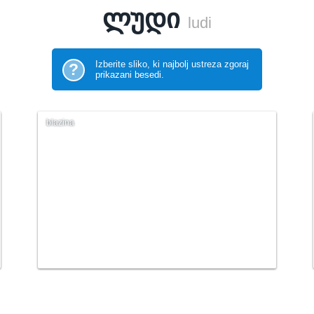
ლუდი
ludi
Izberite sliko, ki najbolj ustreza zgoraj
?
prikazani besedi.
blazina