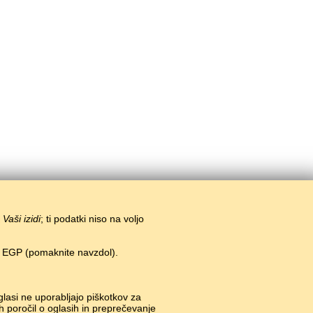
i
Vaši izidi
; ti podatki niso na voljo
n EGP (pomaknite navzdol).
glasi ne uporabljajo piškotkov za
h poročil o oglasih in preprečevanje