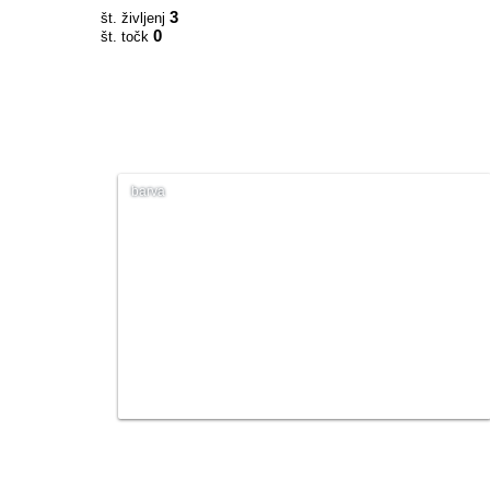
3
št. življenj
0
št. točk
barva