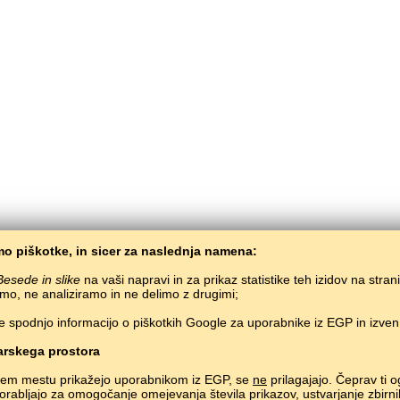
o piškotke, in sicer za naslednja namena:
Besede in slike
na vaši napravi in za prikaz statistike teh izidov na stran
mo, ne analiziramo in ne delimo z drugimi;
e spodnjo informacijo o piškotkih Google za uporabnike iz EGP in izve
BaltoSlav
/
Besede in slike
/
Gruzinščina v slikah
Brezplačno učenje gruzinščine preko spleta.
Učenje gruzinskih besed preko igre.
#
rskega prostora
Copyright © 2015–2025 BALTOSLAV.
Vse pravice pridržane.
nem mestu prikažejo uporabnikom iz EGP, se
ne
prilagajajo. Čeprav ti o
uporabljajo za omogočanje omejevanja števila prikazov, ustvarjanje zbirni