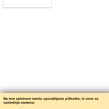
Na tem spletnem mestu uporabljamo piškotke, in sicer za
naslednja namena: