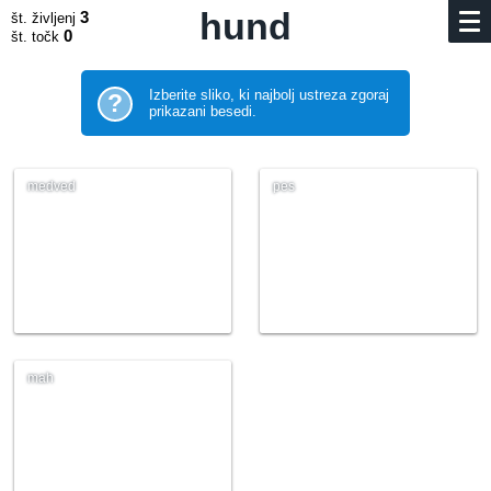
hund
3
št. življenj
0
št. točk
Izberite sliko, ki najbolj ustreza zgoraj
?
prikazani besedi.
medved
pes
mah