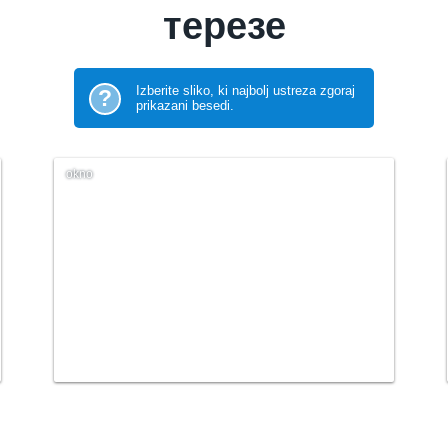
терезе
Izberite sliko, ki najbolj ustreza zgoraj
?
prikazani besedi.
okno