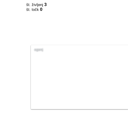
3
št. življenj
0
št. točk
ogenj