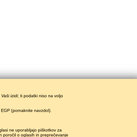
i
Vaši izidi
; ti podatki niso na voljo
n EGP (pomaknite navzdol).
glasi ne uporabljajo piškotkov za
h poročil o oglasih in preprečevanje