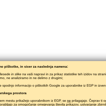
o piškotke, in sicer za naslednja namena:
Besede in slike
na vaši napravi in za prikaz statistike teh izidov na stran
mo, ne analiziramo in ne delimo z drugimi;
e spodnjo informacijo o piškotkih Google za uporabnike iz EGP in izve
BaltoSlav
/
Besede in slike
/
Kirgiščina v slikah
Brezplačno učenje kirgiščine preko spleta.
Učenje kirgiskih besed preko igre.
#
rskega prostora
Copyright © 2015–2025 BALTOSLAV.
Vse pravice pridržane.
nem mestu prikažejo uporabnikom iz EGP, se
ne
prilagajajo. Čeprav ti o
uporabljajo za omogočanje omejevanja števila prikazov, ustvarjanje zbirni