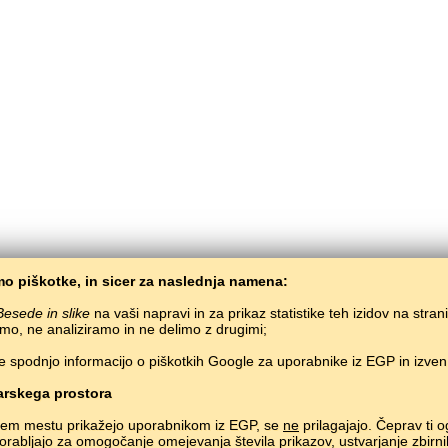
o piškotke, in sicer za naslednja namena:
Besede in slike
na vaši napravi in za prikaz statistike teh izidov na stran
mo, ne analiziramo in ne delimo z drugimi;
e spodnjo informacijo o piškotkih Google za uporabnike iz EGP in izve
BaltoSlav
/
Besede in slike
/
Kazaščina v slikah
Brezplačno učenje kazaščine preko spleta.
Učenje kazaskih besed preko igre.
#
rskega prostora
Copyright © 2015–2025 BALTOSLAV.
Vse pravice pridržane.
nem mestu prikažejo uporabnikom iz EGP, se
ne
prilagajajo. Čeprav ti o
uporabljajo za omogočanje omejevanja števila prikazov, ustvarjanje zbirni