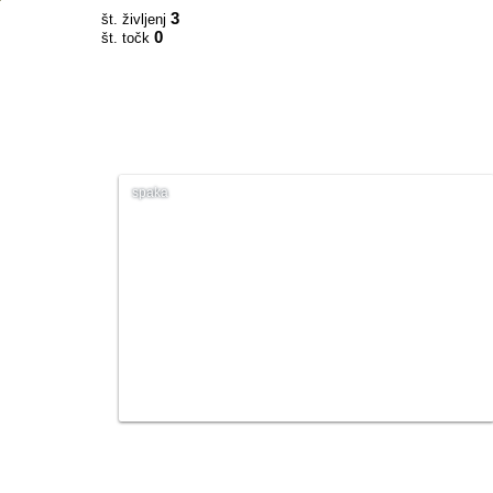
3
št. življenj
0
št. točk
spaka