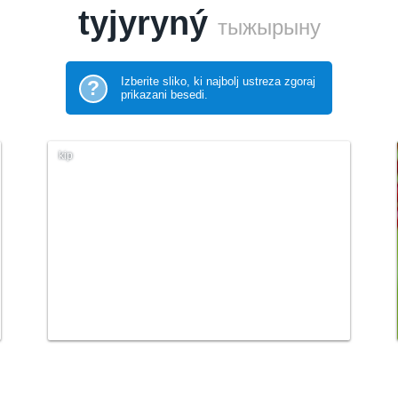
tyjyryný
тыжырыну
Izberite sliko, ki najbolj ustreza zgoraj
?
prikazani besedi.
kip