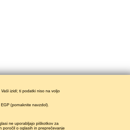
i
Vaši izidi
; ti podatki niso na voljo
n EGP (pomaknite navzdol).
glasi ne uporabljajo piškotkov za
h poročil o oglasih in preprečevanje