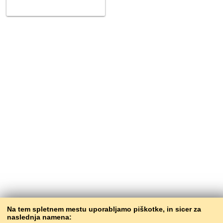
Na tem spletnem mestu uporabljamo piškotke, in sicer za
naslednja namena: