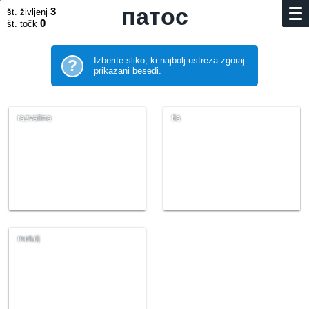
патос
3
št. življenj
0
št. točk
Izberite sliko, ki najbolj ustreza zgoraj
?
prikazani besedi.
razvalina
tla
metulj