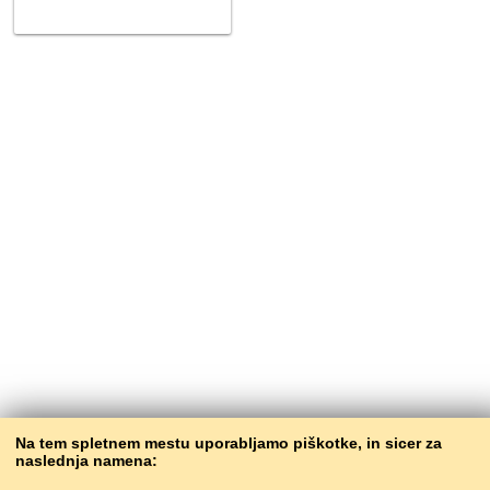
Na tem spletnem mestu uporabljamo piškotke, in sicer za
naslednja namena: