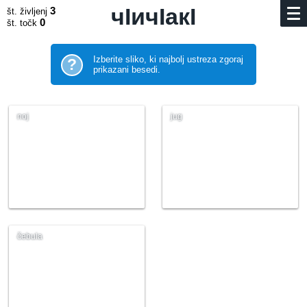
чIичIакI
3
št. življenj
0
št. točk
Izberite sliko, ki najbolj ustreza zgoraj
?
prikazani besedi.
noj
jug
čebula