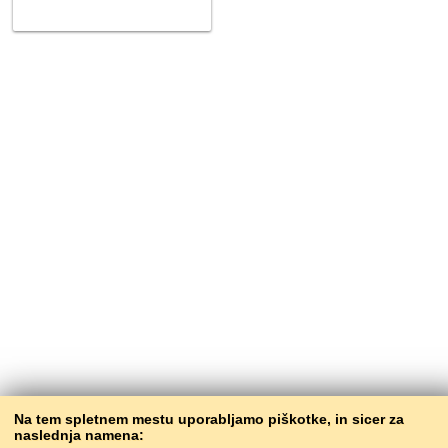
Na tem spletnem mestu uporabljamo piškotke, in sicer za
naslednja namena: