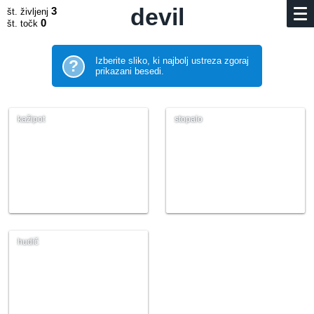
devil
3
št. življenj
0
št. točk
Izberite sliko, ki najbolj ustreza zgoraj
?
prikazani besedi.
kažipot
stopalo
hudič