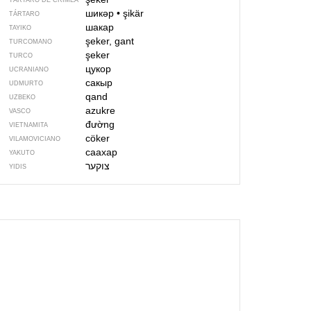
TÁRTARO DE CRIMEA
шикәр
•
şikär
TÁRTARO
шакар
TAYIKO
şeker, gant
TURCOMANO
şeker
TURCO
цукор
UCRANIANO
сакыр
UDMURTO
qand
UZBEKO
azukre
VASCO
đường
VIETNAMITA
cöker
VILAMOVICIANO
саахар
YAKUTO
YIDIS