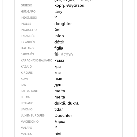
κόρη, θυγατέρα
GRIEGO
lány
HÚNGARO
?
INDONESIO
daughter
INGLÉS
йоI
INGUSETIO
iníon
IRLANDÉS
dóttir
ISLANDÉS
figlia
ITALIANO
娘
むすめ
JAPONÉS
къыз
KARACHAYO-BÁLKARO
қыз
KAZAJO
кыз
KIRGUÍS
ныв
KOMI
душ
LAK
meita
LATGALIANO
meita
LETÓN
duktė̃, dukrà
LITUANO
tidār
LIVONIO
Duechter
LUXEMBURGUÉS
ќерка
MACEDONIO
?
MALAYO
bint
MALTÉS