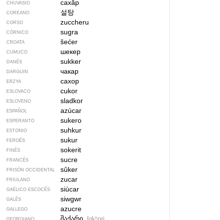
сахӑр
CHUVASIO
설탕
COREANO
zuccheru
CORSO
sugra
CÓRNICO
šećer
CROATA
шекер
CUMUCO
sukker
DANÉS
чакар
DARGUIN
сахор
ERZYA
cukor
ESLOVACO
sladkor
ESLOVENO
azúcar
ESPAÑOL
sukero
ESPERANTO
suhkur
ESTONIO
sukur
FEROÉS
sokerit
FINÉS
sucre
FRANCÉS
sûker
FRISÓN OCCIDENTAL
zucar
FRIULANO
siùcar
GAÉLICO ESCOCÉS
siwgwr
GALÉS
azucre
GALLEGO
შაქარი
ʃɑkʰɑri
GEORGIANO