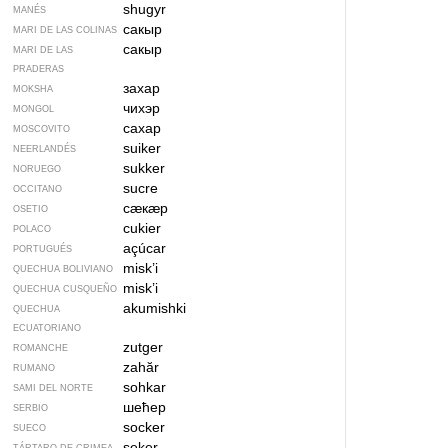
shugyr
MANÉS
сакыр
MARI DE LAS COLINAS
сакыр
MARI DE LAS
PRADERAS
захар
MOKSHA
чихэр
MONGOL
сахар
MOSCOVITO
suiker
NEERLANDÉS
sukker
NORUEGO
sucre
OCCITANO
сӕкӕр
OSETIO
cukier
POLACO
açúcar
PORTUGUÉS
misk’i
QUECHUA BOLIVIANO
misk’i
QUECHUA CUSQUEÑO
akumishki
QUECHUA
ECUATORIANO
zutger
ROMANCHE
zahăr
RUMANO
sohkar
SAMI DEL NORTE
шећер
SERBIO
socker
SUECO
şeker