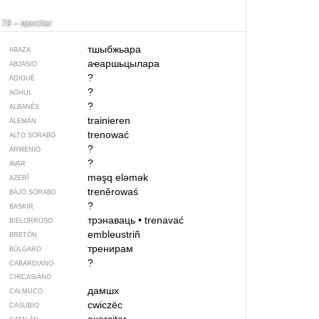
78 – ejercitar
тшыбжьара
ABAZA
аҽаршьцылара
ABJASIO
?
ADIGUÉ
?
AGHUL
?
ALBANÉS
trainieren
ALEMÁN
trenować
ALTO SORABO
?
ARMENIO
?
AVAR
məşq eləmək
AZERÍ
treněrowaś
BAJO SORABO
?
BASKIR
трэнаваць
•
trenavać
BIELORRUSO
embleustriñ
BRETÓN
тренирам
BÚLGARO
?
CABARDIANO-
CIRCASIANO
дамшх
CALMUCO
cwiczëc
CASUBIO