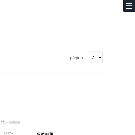
página
75 – azúcar
фачыгIв
ABAZA