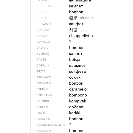
llaminadura
CATALÁN
кемпет
CHECHENO
bonbón
CHECO
糖果
tángguǒ
CHINO
канфет
CHUVASIO
사탕
COREANO
chjappelletta
CORSO
?
CÓRNICO
bombon
CROATA
канпет
CUMUCO
bolsje
DANÉS
къампетI
DARGUIN
конфета
ERZYA
cukrík
ESLOVACO
bonbon
ESLOVENO
caramelo
ESPAÑOL
bombono
ESPERANTO
kompvek
ESTONIO
góðgæti
FEROÉS
karkki
FINÉS
bonbon
FRANCÉS
?
FRISÓN OCCIDENTAL
bombon
FRIULANO