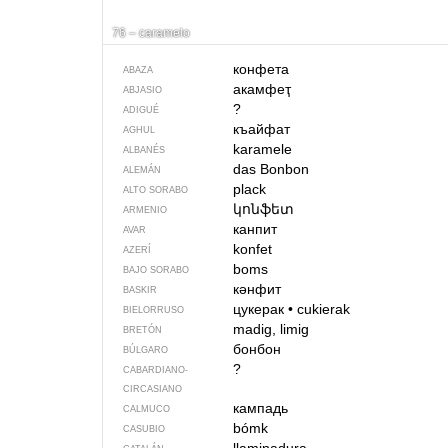
76 – caramelo
конфета
ABAZA
акамфеҭ
ABJASIO
?
ADIGUÉ
къайфат
AGHUL
karamele
ALBANÉS
das Bonbon
ALEMÁN
plack
ALTO SORABO
կոնֆետ
ARMENIO
канпит
AVAR
konfet
AZERÍ
boms
BAJO SORABO
кәнфит
BASKIR
цукерак
•
cukierak
BIELORRUSO
madig, limig
BRETÓN
бонбон
BÚLGARO
?
CABARDIANO-
CIRCASIANO
кампадь
CALMUCO
bómk
CASUBIO