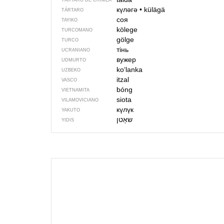
TÁRTARO DE CRIMEA
күләгә
•
külägä
TÁRTARO
соя
TAYIKO
kölege
TURCOMANO
gölge
TURCO
тінь
UCRANIANO
вужер
UDMURTO
koʻlanka
UZBEKO
itzal
VASCO
bóng
VIETNAMITA
siota
VILAMOVICIANO
күлүк
YAKUTO
YIDIS