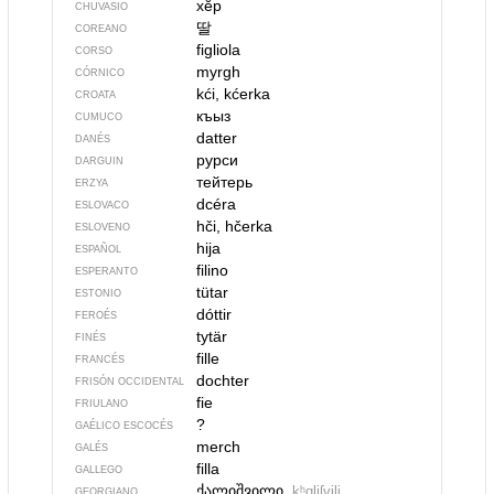
хӗр
CHUVASIO
딸
COREANO
figliola
CORSO
myrgh
CÓRNICO
kći, kćerka
CROATA
къыз
CUMUCO
datter
DANÉS
рурси
DARGUIN
тейтерь
ERZYA
dcéra
ESLOVACO
hči, hčerka
ESLOVENO
hija
ESPAÑOL
filino
ESPERANTO
tütar
ESTONIO
dóttir
FEROÉS
tytär
FINÉS
fille
FRANCÉS
dochter
FRISÓN OCCIDENTAL
fie
FRIULANO
?
GAÉLICO ESCOCÉS
merch
GALÉS
filla
GALLEGO
ქალიშვილი
kʰɑliʃvili
GEORGIANO