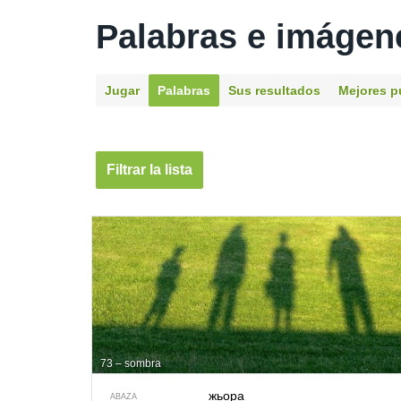
Palabras e imágen
Jugar
Palabras
Sus resultados
Mejores p
Filtrar la lista
73 – sombra
жьора
ABAZA