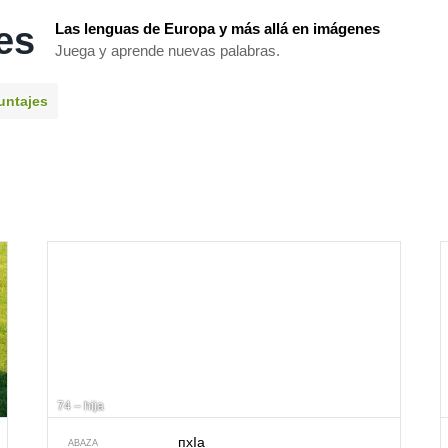
es
Las lenguas de Europa y más allá en imágenes
Juega y aprende nuevas palabras.
untajes
74 – hija
пxIa
ABAZA