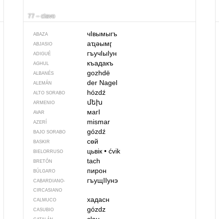
77 – clavo
чIвымыгъ
ABAZA
аҵәымӷ
ABJASIO
гъучIыIун
ADIGUÉ
къадакъ
AGHUL
gozhdë
ALBANÉS
der Nagel
ALEMÁN
hózdź
ALTO SORABO
մեխ
ARMENIO
магI
AVAR
mismar
AZERÍ
gózdź
BAJO SORABO
сөй
BASKIR
цьвік
•
ćvik
BIELORRUSO
tach
BRETÓN
пирон
BÚLGARO
гъущIIунэ
CABARDIANO-
CIRCASIANO
хадасн
CALMUCO
gózdz
CASUBIO