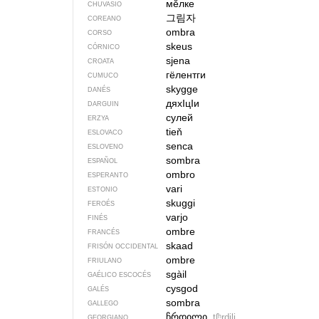
мӗлке
CHUVASIO
그림자
COREANO
ombra
CORSO
skeus
CÓRNICO
sjena
CROATA
гёлентги
CUMUCO
skygge
DANÉS
дяхIцIи
DARGUIN
сулей
ERZYA
tieň
ESLOVACO
senca
ESLOVENO
sombra
ESPAÑOL
ombro
ESPERANTO
vari
ESTONIO
skuggi
FEROÉS
varjo
FINÉS
ombre
FRANCÉS
skaad
FRISÓN OCCIDENTAL
ombre
FRIULANO
sgàil
GAÉLICO ESCOCÉS
cysgod
GALÉS
sombra
GALLEGO
ჩრდილი
tʃʰrdili
GEORGIANO