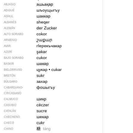
ашьақар
ABJASIO
шъоущыгъу
ADIGUÉ
шаккар
AGHUL
sheqer
ALBANÉS
der Zucker
ALEMÁN
cokor
ALTO SORABO
շաքար
ARMENIO
гIерекъчакар
AVAR
şəkər
AZERÍ
cukor
BAJO SORABO
шәкәр
BASKIR
цукар
•
cukar
BIELORRUSO
sukr
BRETÓN
захар
BÚLGARO
фошыгъу
CABARDIANO-
CIRCASIANO
шикр
CALMUCO
cëczer
CASUBIO
sucre
CATALÁN
шекар
CHECHENO
cukr
CHECO
糖
táng
CHINO