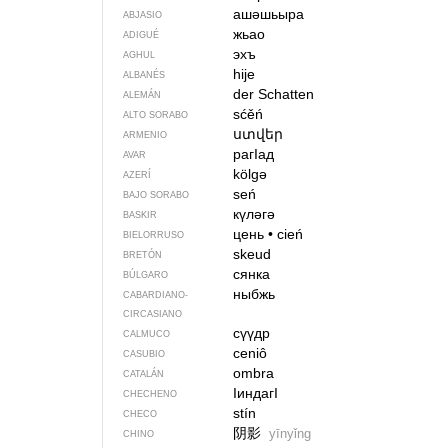
ашәшьыра
ABJASIO
жьао
ADIGUÉ
эхъ
AGHUL
hije
ALBANÉS
der Schatten
ALEMÁN
sćěń
ALTO SORABO
ստվեր
ARMENIO
рагIад
AVAR
kölgə
AZERÍ
seń
BAJO SORABO
күләгә
BASKIR
цень
•
cień
BIELORRUSO
skeud
BRETÓN
сянка
BÚLGARO
ныбжь
CABARDIANO-
CIRCASIANO
сүүдр
CALMUCO
ceniô
CASUBIO
ombra
CATALÁN
IиндагI
CHECHENO
stín
CHECO
阴影
yīnyǐng
CHINO