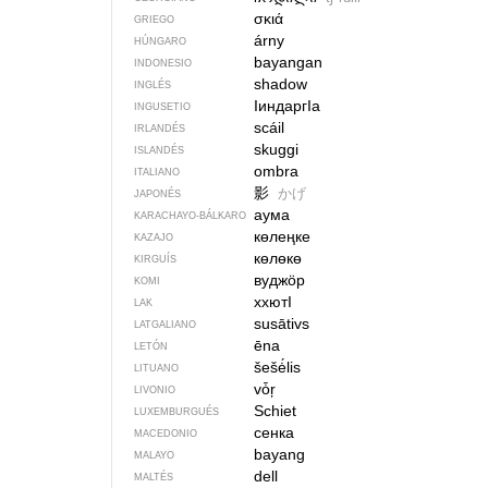
σκιά
GRIEGO
árny
HÚNGARO
bayangan
INDONESIO
shadow
INGLÉS
IиндаргIа
INGUSETIO
scáil
IRLANDÉS
skuggi
ISLANDÉS
ombra
ITALIANO
影
かげ
JAPONÉS
аума
KARACHAYO-BÁLKARO
көлеңке
KAZAJO
көлөкө
KIRGUÍS
вуджӧр
KOMI
ххютI
LAK
susātivs
LATGALIANO
ēna
LETÓN
šešė́lis
LITUANO
vȱŗ
LIVONIO
Schiet
LUXEMBURGUÉS
сенка
MACEDONIO
bayang
MALAYO
dell
MALTÉS