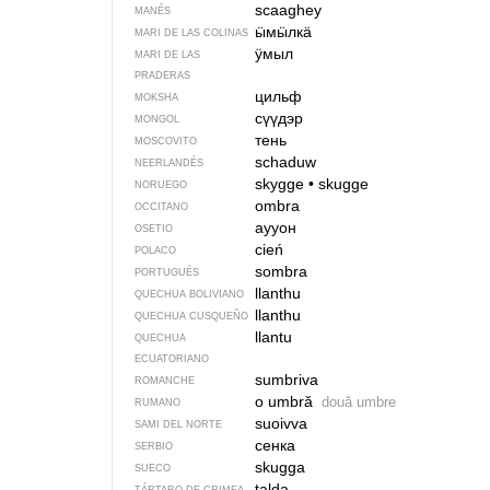
scaaghey
MANÉS
ӹмӹлкӓ
MARI DE LAS COLINAS
ӱмыл
MARI DE LAS
PRADERAS
цильф
MOKSHA
сүүдэр
MONGOL
тень
MOSCOVITO
schaduw
NEERLANDÉS
skygge
•
skugge
NORUEGO
ombra
OCCITANO
аууон
OSETIO
cień
POLACO
sombra
PORTUGUÉS
llanthu
QUECHUA BOLIVIANO
llanthu
QUECHUA CUSQUEÑO
llantu
QUECHUA
ECUATORIANO
sumbriva
ROMANCHE
o umbră
două umbre
RUMANO
suoivva
SAMI DEL NORTE
сенка
SERBIO
skugga
SUECO
talda