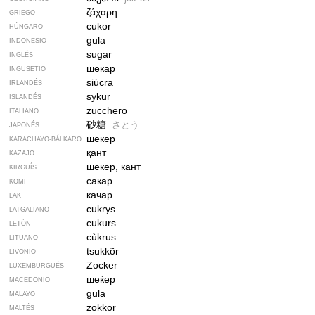
ζάχαρη
GRIEGO
cukor
HÚNGARO
gula
INDONESIO
sugar
INGLÉS
шекар
INGUSETIO
siúcra
IRLANDÉS
sykur
ISLANDÉS
zucchero
ITALIANO
砂糖
さとう
JAPONÉS
шекер
KARACHAYO-BÁLKARO
қант
KAZAJO
шекер, кант
KIRGUÍS
сакар
KOMI
качар
LAK
cukrys
LATGALIANO
cukurs
LETÓN
cùkrus
LITUANO
tsukkõr
LIVONIO
Zocker
LUXEMBURGUÉS
шеќер
MACEDONIO
gula
MALAYO
zokkor
MALTÉS