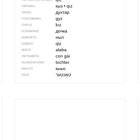
TÁRTARO DE CRIMEA
кыз
•
qız
TÁRTARO
духтар
TAYIKO
gyz
TURCOMANO
kız
TURCO
дочка
UCRANIANO
ныл
UDMURTO
qiz
UZBEKO
alaba
VASCO
con gái
VIETNAMITA
tochter
VILAMOVICIANO
кыыс
YAKUTO
YIDIS