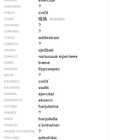
exercitar
CATALÁN
?
CHECHENO
cvičit
CHECO
锻炼
duànliàn
CHINO
?
CHUVASIO
?
COREANO
addestrasi
CORSO
?
CÓRNICO
vježbati
CROATA
чалышыв юрютмек
CUMUCO
træne
DANÉS
бурсиирес
DARGUIN
?
ERZYA
cvičiť
ESLOVACO
vaditi
ESLOVENO
ejercitar
ESPAÑOL
ekzerci
ESPERANTO
harjutama
ESTONIO
?
FEROÉS
harjoitella
FINÉS
s’entraîner
FRANCÉS
?
FRISÓN OCCIDENTAL
adestrâsi
FRIULANO