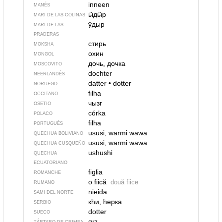
inneen
MANÉS
ӹдӹр
MARI DE LAS COLINAS
ӱдыр
MARI DE LAS
PRADERAS
стирь
MOKSHA
охин
MONGOL
дочь, дочка
MOSCOVITO
dochter
NEERLANDÉS
datter
•
dotter
NORUEGO
filha
OCCITANO
чызг
OSETIO
córka
POLACO
filha
PORTUGUÉS
ususi, warmi wawa
QUECHUA BOLIVIANO
ususi, warmi wawa
QUECHUA CUSQUEÑO
ushushi
QUECHUA
ECUATORIANO
figlia
ROMANCHE
o fiică
două fiice
RUMANO
nieida
SAMI DEL NORTE
кћи, ћерка
SERBIO
dotter
SUECO
qız