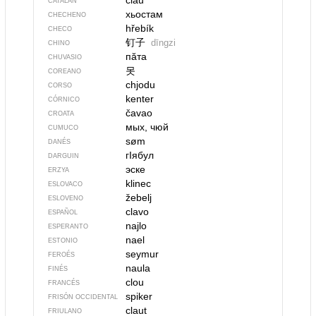
clau
CATALÁN
хьостам
CHECHENO
hřebík
CHECO
钉子
dīngzi
CHINO
пӑта
CHUVASIO
못
COREANO
chjodu
CORSO
kenter
CÓRNICO
čavao
CROATA
мых, чюй
CUMUCO
søm
DANÉS
гIябул
DARGUIN
эске
ERZYA
klinec
ESLOVACO
žebelj
ESLOVENO
clavo
ESPAÑOL
najlo
ESPERANTO
nael
ESTONIO
seymur
FEROÉS
naula
FINÉS
clou
FRANCÉS
spiker
FRISÓN OCCIDENTAL
claut
FRIULANO