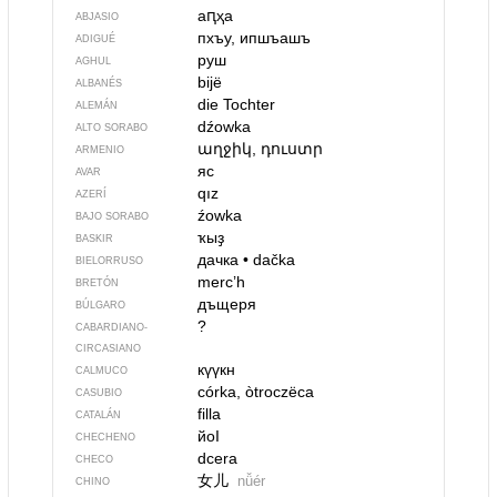
аԥҳа
ABJASIO
пхъу, ипшъашъ
ADIGUÉ
руш
AGHUL
bijë
ALBANÉS
die Tochter
ALEMÁN
dźowka
ALTO SORABO
աղջիկ, դուստր
ARMENIO
яс
AVAR
qız
AZERÍ
źowka
BAJO SORABO
ҡыҙ
BASKIR
дачка
•
dačka
BIELORRUSO
merc’h
BRETÓN
дъщеря
BÚLGARO
?
CABARDIANO-
CIRCASIANO
күүкн
CALMUCO
córka, òtroczëca
CASUBIO
filla
CATALÁN
йоI
CHECHENO
dcera
CHECO
女儿
nǚér
CHINO