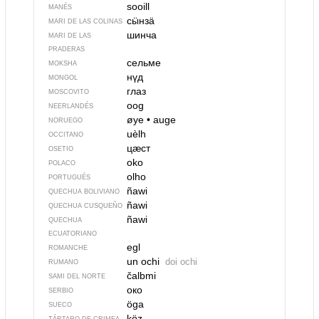
sooill
MANÉS
сӹнзӓ
MARI DE LAS COLINAS
шинча
MARI DE LAS
PRADERAS
сельме
MOKSHA
нүд
MONGOL
глаз
MOSCOVITO
oog
NEERLANDÉS
øye
•
auge
NORUEGO
uèlh
OCCITANO
цӕст
OSETIO
oko
POLACO
olho
PORTUGUÉS
ñawi
QUECHUA BOLIVIANO
ñawi
QUECHUA CUSQUEÑO
ñawi
QUECHUA
ECUATORIANO
egl
ROMANCHE
un ochi
doi ochi
RUMANO
čalbmi
SAMI DEL NORTE
око
SERBIO
öga
SUECO
köz