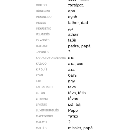
πατέρας
GRIEGO
apa
HÚNGARO
ayah
INDONESIO
father, dad
INGLÉS
да
INGUSETIO
athair
IRLANDÉS
faðir
ISLANDÉS
padre, papà
ITALIANO
?
JAPONÉS
ата
KARACHAYO-BÁLKARO
ата, әке
KAZAJO
ата
KIRGUÍS
бать
KOMI
ппу
LAK
tāvs
LATGALIANO
tēvs, tētis
LETÓN
tė́vas
LITUANO
izā, tȱți
LIVONIO
Papp
LUXEMBURGUÉS
татко
MACEDONIO
?
MALAYO
missier, papà
MALTÉS