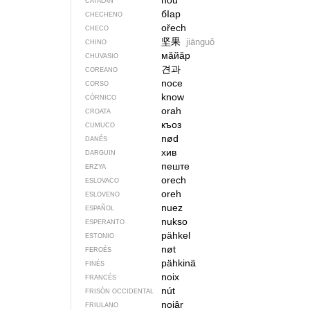
nou
CATALÁN
бIар
CHECHENO
ořech
CHECO
坚果
jiānguǒ
CHINO
мӑйӑр
CHUVASIO
견과
COREANO
noce
CORSO
know
CÓRNICO
orah
CROATA
къоз
CUMUCO
nød
DANÉS
хив
DARGUIN
пеште
ERZYA
orech
ESLOVACO
oreh
ESLOVENO
nuez
ESPAÑOL
nukso
ESPERANTO
pähkel
ESTONIO
nøt
FEROÉS
pähkinä
FINÉS
noix
FRANCÉS
nút
FRISÓN OCCIDENTAL
noiâr
FRIULANO