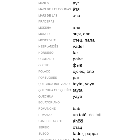
ayr
MANÉS
ӓтя
MARI DE LAS COLINAS
ача
MARI DE LAS
PRADERAS
аля
MOKSHA
эцэг, аав
MONGOL
отец, папа
MOSCOVITO
vader
NEERLANDÉS
far
NORUEGO
paire
OCCITANO
фыд
OSETIO
ojciec, tato
POLACO
pai
PORTUGUÉS
tayta, yaya
QUECHUA BOLIVIANO
tayta
QUECHUA CUSQUEÑO
yaya
QUECHUA
ECUATORIANO
bab
ROMANCHE
un tată
doi tați
RUMANO
áhčči
SAMI DEL NORTE
отац
SERBIO
fader, pappa
SUECO
baba