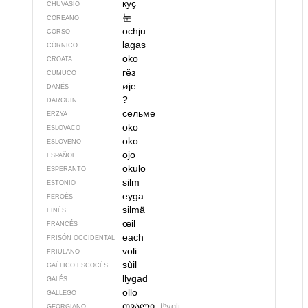
куҫ
CHUVASIO
눈
COREANO
ochju
CORSO
lagas
CÓRNICO
oko
CROATA
гёз
CUMUCO
øje
DANÉS
?
DARGUIN
сельме
ERZYA
oko
ESLOVACO
oko
ESLOVENO
ojo
ESPAÑOL
okulo
ESPERANTO
silm
ESTONIO
eyga
FEROÉS
silmä
FINÉS
œil
FRANCÉS
each
FRISÓN OCCIDENTAL
voli
FRIULANO
sùil
GAÉLICO ESCOCÉS
llygad
GALÉS
ollo
GALLEGO
თვალი
tʰvɑli
GEORGIANO