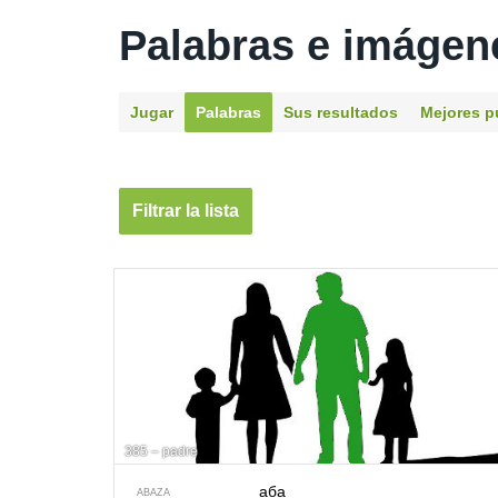
Palabras e imágen
Jugar
Palabras
Sus resultados
Mejores p
Filtrar la lista
385 – padre
аба
ABAZA