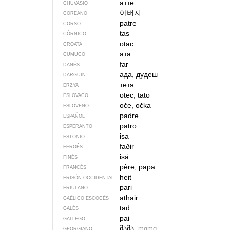
атте
CHUVASIO
아버지
COREANO
patre
CORSO
tas
CÓRNICO
otac
CROATA
ата
CUMUCO
far
DANÉS
ада, дудеш
DARGUIN
тетя
ERZYA
otec, tato
ESLOVACO
oče, očka
ESLOVENO
padre
ESPAÑOL
patro
ESPERANTO
isa
ESTONIO
faðir
FEROÉS
isä
FINÉS
père, papa
FRANCÉS
heit
FRISÓN OCCIDENTAL
pari
FRIULANO
athair
GAÉLICO ESCOCÉS
tad
GALÉS
pai
GALLEGO
მამა
mɑmɑ
GEORGIANO