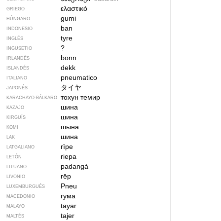
ελαστικό
GRIEGO
gumi
HÚNGARO
ban
INDONESIO
tyre
INGLÉS
?
INGUSETIO
bonn
IRLANDÉS
dekk
ISLANDÉS
pneumatico
ITALIANO
タイヤ
JAPONÉS
тохун темир
KARACHAYO-BÁLKARO
шина
KAZAJO
шина
KIRGUÍS
шына
KOMI
шина
LAK
rīpe
LATGALIANO
riepa
LETÓN
padangà
LITUANO
rēp
LIVONIO
Pneu
LUXEMBURGUÉS
гума
MACEDONIO
tayar
MALAYO
tajer
MALTÉS