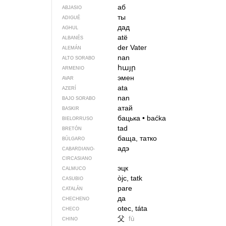
аб
ABJASIO
ты
ADIGUÉ
дад
AGHUL
atë
ALBANÉS
der Vater
ALEMÁN
nan
ALTO SORABO
հայր
ARMENIO
эмен
AVAR
ata
AZERÍ
nan
BAJO SORABO
атай
BASKIR
бацька
•
baćka
BIELORRUSO
tad
BRETÓN
баща, татко
BÚLGARO
адэ
CABARDIANO-
CIRCASIANO
эцк
CALMUCO
òjc, tatk
CASUBIO
pare
CATALÁN
да
CHECHENO
otec, táta
CHECO
父
fù
CHINO