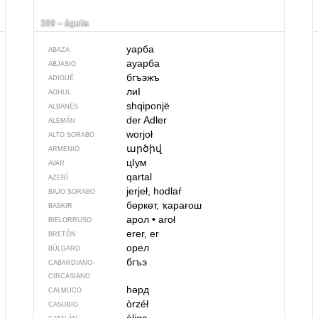
389 – águila
уарба
ABAZA
ауарба
ABJASIO
бгъэжъ
ADIGUÉ
лиI
AGHUL
shqiponjë
ALBANÉS
der Adler
ALEMÁN
worjoł
ALTO SORABO
արծիվ
ARMENIO
цIум
AVAR
qartal
AZERÍ
jerjeł, hodlaŕ
BAJO SORABO
бөркөт, ҡарағош
BASKIR
арол
•
aroł
BIELORRUSO
erer, er
BRETÓN
орел
BÚLGARO
бгъэ
CABARDIANO-
CIRCASIANO
һәрд
CALMUCO
òrzéł
CASUBIO