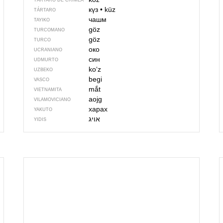
TÁRTARO DE CRIMEA
күз
•
küz
TÁRTARO
чашм
TAYIKO
göz
TURCOMANO
göz
TURCO
око
UCRANIANO
син
UDMURTO
koʻz
UZBEKO
begi
VASCO
mắt
VIETNAMITA
aojg
VILAMOVICIANO
харах
YAKUTO
אויג
YIDIS