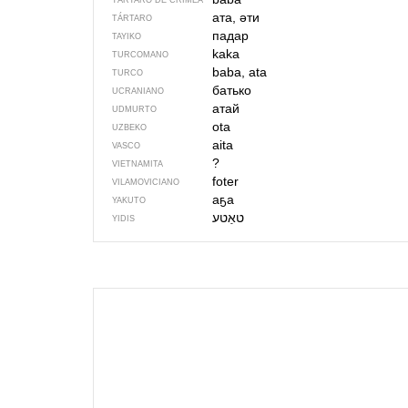
TÁRTARO DE CRIMEA
ата, әти
TÁRTARO
падар
TAYIKO
kaka
TURCOMANO
baba, ata
TURCO
батько
UCRANIANO
атай
UDMURTO
ota
UZBEKO
aita
VASCO
?
VIETNAMITA
foter
VILAMOVICIANO
аҕа
YAKUTO
YIDIS