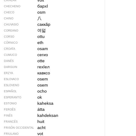
vuit
CATALÁN
бархI
CHECHENO
osm
CHECO
八
CHINO
саккӑр
CHUVASIO
여덟
COREANO
ottu
CORSO
eth
CÓRNICO
osam
CROATA
сегиз
CUMUCO
otte
DANÉS
гехIел
DARGUIN
кавксо
ERZYA
osem
ESLOVACO
osem
ESLOVENO
ocho
ESPAÑOL
ok
ESPERANTO
kaheksa
ESTONIO
átta
FEROÉS
kahdeksan
FINÉS
huit
FRANCÉS
acht
FRISÓN OCCIDENTAL
vot
FRIULANO