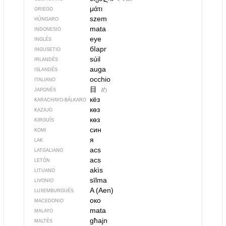
μάτι
GRIEGO
szem
HÚNGARO
mata
INDONESIO
eye
INGLÉS
бIарг
INGUSETIO
súil
IRLANDÉS
auga
ISLANDÉS
occhio
ITALIANO
目
め
JAPONÉS
кёз
KARACHAYO-BÁLKARO
көз
KAZAJO
көз
KIRGUÍS
син
KOMI
я
LAK
acs
LATGALIANO
acs
LETÓN
akìs
LITUANO
sīlma
LIVONIO
A (Aen)
LUXEMBURGUÉS
око
MACEDONIO
mata
MALAYO
għajn
MALTÉS