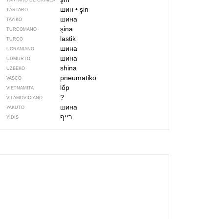
TÁRTARO DE CRIMEA
шин
•
şin
TÁRTARO
шина
TAYIKO
şina
TURCOMANO
lastik
TURCO
шина
UCRANIANO
шина
UDMURTO
shina
UZBEKO
pneumatiko
VASCO
lốp
VIETNAMITA
?
VILAMOVICIANO
шина
YAKUTO
YIDIS