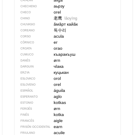
àliga
CATALÁN
аьрзу
CHECHENO
orel
CHECO
老鹰
lǎoyīng
CHINO
ӑмӑрт кайӑк
CHUVASIO
독수리
COREANO
acula
CORSO
er
CÓRNICO
orao
CROATA
къаракъуш
CUMUCO
ørn
DANÉS
чIака
DARGUIN
куцькан
ERZYA
orol
ESLOVACO
orel
ESLOVENO
águila
ESPAÑOL
aglo
ESPERANTO
kotkas
ESTONIO
ørn
FEROÉS
kotka
FINÉS
aigle
FRANCÉS
earn
FRISÓN OCCIDENTAL
acuile
FRIULANO