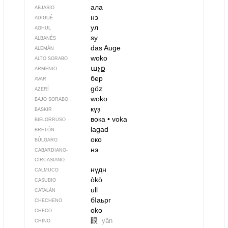
ала
ABJASIO
нэ
ADIGUÉ
ул
AGHUL
sy
ALBANÉS
das Auge
ALEMÁN
woko
ALTO SORABO
աչք
ARMENIO
бер
AVAR
göz
AZERÍ
woko
BAJO SORABO
күҙ
BASKIR
вока
•
voka
BIELORRUSO
lagad
BRETÓN
око
BÚLGARO
нэ
CABARDIANO-
CIRCASIANO
нүдн
CALMUCO
òkò
CASUBIO
ull
CATALÁN
бIаьрг
CHECHENO
oko
CHECO
眼
yǎn
CHINO