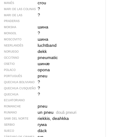
crou
MANÉS
?
MARI DE LAS COLINAS
?
MARI DE LAS
PRADERAS
шина
MOKSHA
?
MONGOL
шина
MOSCOVITO
luchtband
NEERLANDÉS
dekk
NORUEGO
pneumatic
OCCITANO
шинӕ
OSETIO
opona
POLACO
pneu
PORTUGUÉS
?
QUECHUA BOLIVIANO
?
QUECHUA CUSQUEÑO
?
QUECHUA
ECUATORIANO
pneu
ROMANCHE
un pneu
două pneuri
RUMANO
riekkis, deahkka
SAMI DEL NORTE
гума
SERBIO
däck
SUECO
şın