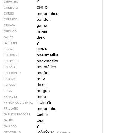
?
CHUVASIO
타이어
COREANO
pneumaticu
CORSO
bonden
CÓRNICO
guma
CROATA
чыны
CUMUCO
dæk
DANÉS
?
DARGUIN
шина
ERZYA
pneumatika
ESLOVACO
pnevmatika
ESLOVENO
neumático
ESPAÑOL
pneŭo
ESPERANTO
rehv
ESTONIO
dekk
FEROÉS
rengas
FINÉS
pneu
FRANCÉS
luchtbân
FRISÓN OCCIDENTAL
pneumatic
FRIULANO
taidhir
GAÉLICO ESCOCÉS
teiar
GALÉS
?
GALLEGO
საბურავი
sɑburɑvi
GEORGIANO