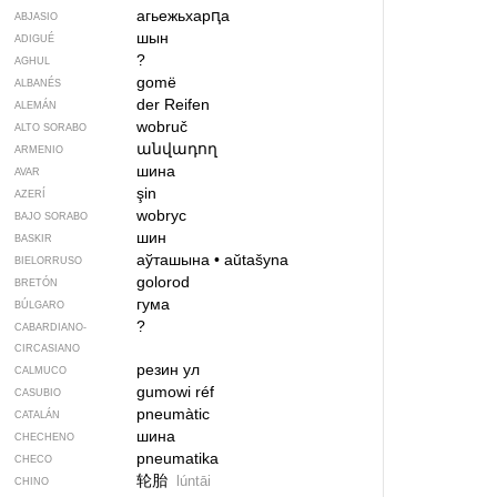
агьежьхарԥа
ABJASIO
шын
ADIGUÉ
?
AGHUL
gomë
ALBANÉS
der Reifen
ALEMÁN
wobruč
ALTO SORABO
անվադող
ARMENIO
шина
AVAR
şin
AZERÍ
wobryc
BAJO SORABO
шин
BASKIR
аўташына
•
aŭtašyna
BIELORRUSO
golorod
BRETÓN
гума
BÚLGARO
?
CABARDIANO-
CIRCASIANO
резин ул
CALMUCO
gumowi réf
CASUBIO
pneumàtic
CATALÁN
шина
CHECHENO
pneumatika
CHECO
轮胎
lúntāi
CHINO