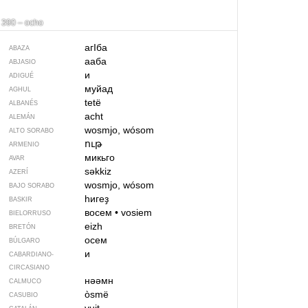
390 – ocho
агIба
ABAZA
ааба
ABJASIO
и
ADIGUÉ
муйад
AGHUL
tetë
ALBANÉS
acht
ALEMÁN
wosmjo, wósom
ALTO SORABO
ութ
ARMENIO
микьго
AVAR
səkkiz
AZERÍ
wosmjo, wósom
BAJO SORABO
һигеҙ
BASKIR
восем
•
vosiem
BIELORRUSO
eizh
BRETÓN
осем
BÚLGARO
и
CABARDIANO-
CIRCASIANO
нәәмн
CALMUCO
òsmë
CASUBIO