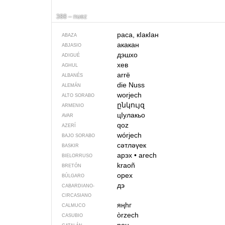
388 – nuez
раса, кIакIан
ABAZA
акакан
ABJASIO
дэшхо
ADIGUÉ
хев
AGHUL
arrë
ALBANÉS
die Nuss
ALEMÁN
worjech
ALTO SORABO
ընկույզ
ARMENIO
цIулакьо
AVAR
qoz
AZERÍ
wórjech
BAJO SORABO
сәтләүек
BASKIR
арэх
•
arech
BIELORRUSO
kraoñ
BRETÓN
орех
BÚLGARO
дэ
CABARDIANO-
CIRCASIANO
яңһг
CALMUCO
òrzech
CASUBIO