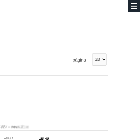
página
387 – neumático
шина
ABAZA