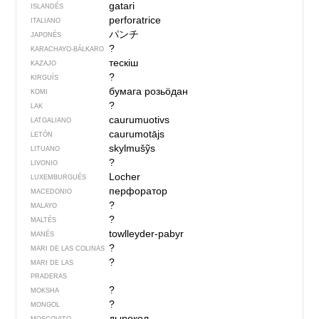
gatari
ISLANDÉS
perforatrice
ITALIANO
パンチ
JAPONÉS
?
KARACHAYO-BÁLKARO
тескіш
KAZAJO
?
KIRGUÍS
бумага розьӧдан
KOMI
?
LAK
caurumuotivs
LATGALIANO
caurumotājs
LETÓN
skylmušỹs
LITUANO
?
LIVONIO
Locher
LUXEMBURGUÉS
перфоратор
MACEDONIO
?
MALAYO
?
MALTÉS
towlleyder-pabyr
MANÉS
?
MARI DE LAS COLINAS
?
MARI DE LAS
PRADERAS
?
MOKSHA
?
MONGOL
дырокол