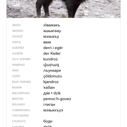
133 – jabalí
хIвамакъ
ABAZA
ашьагәау
ABJASIO
мэзыкъу
ADIGUÉ
вакк
AGHUL
derri i egër
ALBANÉS
der Keiler
ALEMÁN
kundroz
ALTO SORABO
վարազ
ARMENIO
лъункари
AVAR
çöldonuzu
AZERÍ
kjandroz
BAJO SORABO
ҡабан
BASKIR
дзік
•
dzik
BIELORRUSO
pemoc’h-gouez
BRETÓN
глиган
BÚLGARO
мэзыкхъуэ
CABARDIANO-
CIRCASIANO
бодн
CALMUCO
dzëk