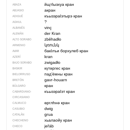
йщтIызхуа кран
ABAZA
акран
ABJASIO
къызэраIэтырэ кран
ADIGUÉ
?
AGHUL
vinç
ALBANÉS
der Kran
ALEMÁN
zběhadło
ALTO SORABO
կռունկ
ARMENIO
бакIлъи борхулеб кран
AVAR
kran
AZERÍ
zwigadło
BAJO SORABO
күтәргес кран
BASKIR
пад’ёмны кран
BIELORRUSO
gavr-houarn
BRETÓN
кран
BÚLGARO
къызэраIэт кран
CABARDIANO-
CIRCASIANO
өрглһнә кран
CALMUCO
dwig
CASUBIO
grua
CATALÁN
хьалаойу кран
CHECHENO
jeřáb
CHECO