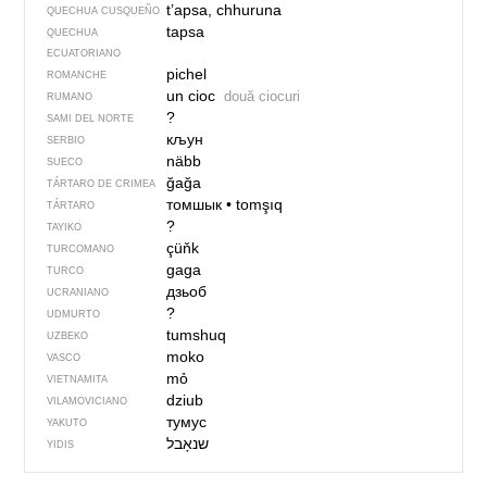
t’apsa, chhuruna
QUECHUA CUSQUEÑO
tapsa
QUECHUA
ECUATORIANO
pichel
ROMANCHE
un cioc
două ciocuri
RUMANO
?
SAMI DEL NORTE
кљун
SERBIO
näbb
SUECO
ğağa
TÁRTARO DE CRIMEA
томшык
•
tomşıq
TÁRTARO
?
TAYIKO
çüňk
TURCOMANO
gaga
TURCO
дзьоб
UCRANIANO
?
UDMURTO
tumshuq
UZBEKO
moko
VASCO
mỏ
VIETNAMITA
dziub
VILAMOVICIANO
тумус
YAKUTO
שנאָבל
YIDIS