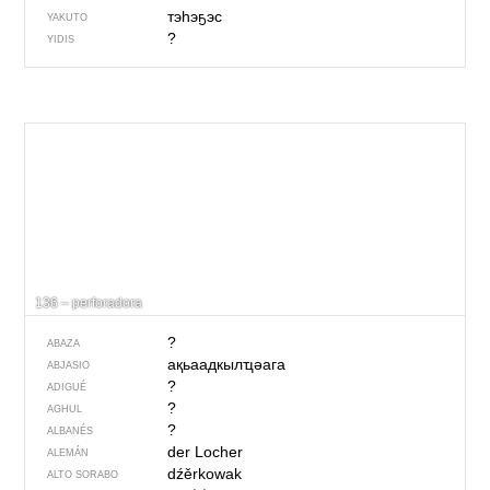
тэһэҕэс
YAKUTO
?
YIDIS
136 – perforadora
?
ABAZA
ақьаадкылҵәага
ABJASIO
?
ADIGUÉ
?
AGHUL
?
ALBANÉS
der Locher
ALEMÁN
dźěrkowak
ALTO SORABO