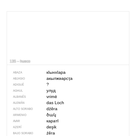
135 – hueco
кIынхIара
ABAZA
акылжәарсҭа
ABJASIO
?
ADIGUÉ
улуд
AGHUL
vrimë
ALBANÉS
das Loch
ALEMÁN
dźěra
ALTO SORABO
ծակ
ARMENIO
каратI
AVAR
deşik
AZERÍ
źěra
BAJO SORABO