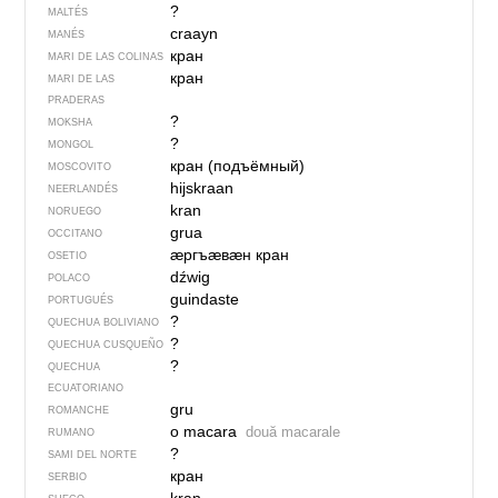
?
MALTÉS
craayn
MANÉS
кран
MARI DE LAS COLINAS
кран
MARI DE LAS
PRADERAS
?
MOKSHA
?
MONGOL
кран (подъёмный)
MOSCOVITO
hijskraan
NEERLANDÉS
kran
NORUEGO
grua
OCCITANO
ӕргъӕвӕн кран
OSETIO
dźwig
POLACO
guindaste
PORTUGUÉS
?
QUECHUA BOLIVIANO
?
QUECHUA CUSQUEÑO
?
QUECHUA
ECUATORIANO
gru
ROMANCHE
o macara
două macarale
RUMANO
?
SAMI DEL NORTE
кран
SERBIO