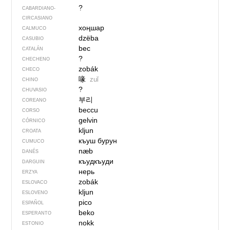
?
CABARDIANO-
CIRCASIANO
хоңшар
CALMUCO
dzëba
CASUBIO
bec
CATALÁN
?
CHECHENO
zobák
CHECO
喙
zuǐ
CHINO
?
CHUVASIO
부리
COREANO
beccu
CORSO
gelvin
CÓRNICO
kljun
CROATA
къуш бурун
CUMUCO
næb
DANÉS
къудкъуди
DARGUIN
нерь
ERZYA
zobák
ESLOVACO
kljun
ESLOVENO
pico
ESPAÑOL
beko
ESPERANTO
nokk
ESTONIO