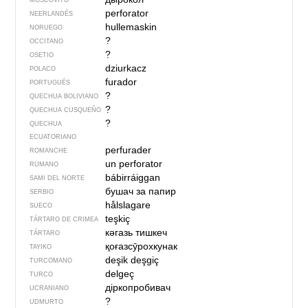
MOSCOVITO
perforator
NEERLANDÉS
hullemaskin
NORUEGO
?
OCCITANO
?
OSETIO
dziurkacz
POLACO
furador
PORTUGUÉS
?
QUECHUA BOLIVIANO
?
QUECHUA CUSQUEÑO
?
QUECHUA
ECUATORIANO
perfurader
ROMANCHE
un perforator
RUMANO
bábirráiggan
SAMI DEL NORTE
бушач за папир
SERBIO
hålslagare
SUECO
teşkiç
TÁRTARO DE CRIMEA
кәгазь тишкеч
TÁRTARO
қоғазсӯрохкунак
TAYIKO
deşik deşgiç
TURCOMANO
delgeç
TURCO
діркопробивач
UCRANIANO
?
UDMURTO