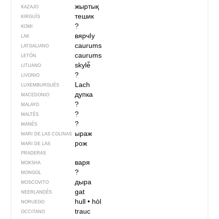
жыртық
KAZAJO
тешик
KIRGUÍS
?
KOMI
вярчIу
LAK
caurums
LATGALIANO
caurums
LETÓN
skylė̃
LITUANO
?
LIVONIO
Lach
LUXEMBURGUÉS
дупка
MACEDONIO
?
MALAYO
?
MALTÉS
?
MANÉS
ыраж
MARI DE LAS COLINAS
рож
MARI DE LAS
PRADERAS
варя
MOKSHA
?
MONGOL
дыра
MOSCOVITO
gat
NEERLANDÉS
hull
•
hòl
NORUEGO
trauc
OCCITANO