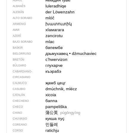
неккдин IуькI
AGHUL
luleradhiqe
ALBANÉS
der Löwenzahn
ALEMÁN
mlóč
ALTO SORABO
խատուտիկ
ARMENIO
хIамагага
AVAR
zəncirotu
AZERÍ
mlac
BAJO SORABO
бәпембә
BASKIR
дзьмухавец
•
dźmuchaviec
BIELORRUSO
c’hwervizon
BRETÓN
глухарче
BÚLGARO
къэрабэ
CABARDIANO-
CIRCASIANO
җамб цецг
CALMUCO
dmùchnik, mlécz
CASUBIO
xicoia
CATALÁN
баппа
CHECHENO
pampeliška
CHECO
蒲公英
púgōngyīng
CHINO
кукша пуҫ
CHUVASIO
민들레
COREANO
ratichju
CORSO