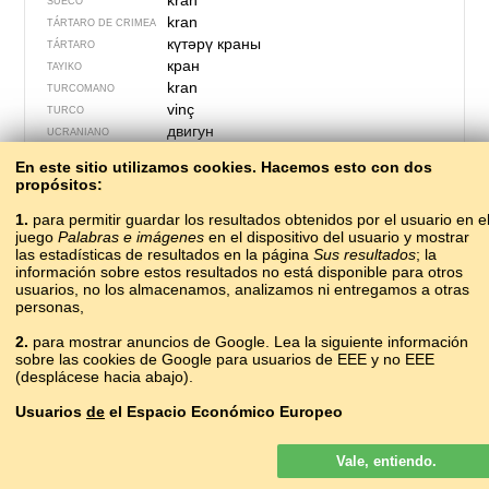
kran
SUECO
kran
TÁRTARO DE CRIMEA
күтәрү краны
TÁRTARO
кран
TAYIKO
kran
TURCOMANO
vinç
TURCO
двигун
UCRANIANO
ӝутъясь кран
UDMURTO
En este sitio utilizamos cookies. Hacemos esto con dos
kran
UZBEKO
propósitos:
garabi
VASCO
cần cẩu
1.
para permitir guardar los resultados obtenidos por el usuario en e
VIETNAMITA
juego
Palabras e imágenes
en el dispositivo del usuario y mostrar
?
VILAMOVICIANO
las estadísticas de resultados en la página
Sus resultados
; la
көтөҕөр кыраан
YAKUTO
información sobre estos resultados no está disponible para otros
הייבמאשין
YIDIS
usuarios, no los almacenamos, analizamos ni entregamos a otras
personas,
2.
para mostrar anuncios de Google. Lea la siguiente información
sobre las cookies de Google para usuarios de EEE y no EEE
(desplácese hacia abajo).
Usuarios
de
el Espacio Económico Europeo
Los anuncios de Google que se muestran en nuestro sitio para los
Vale, entiendo.
usuarios del EEE
no
son personalizados. Si bien estos anuncios no
usan cookies para la personalización de los anuncios, sí lo hacen