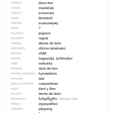
dans-lew
CÓRNICO
maslačak
CROATA
елпинчек
CUMUCO
løvetand
DANÉS
къакъажужу
DARGUIN
?
ERZYA
púpava
ESLOVACO
regrat
ESLOVENO
diente de león
ESPAÑOL
oficina taraksako
ESPERANTO
võilill
ESTONIO
hagasólja, tyrilshattur
FEROÉS
voikukka
FINÉS
dent-de-lion
FRANCÉS
hynsteblom
FRISÓN OCCIDENTAL
tale
FRIULANO
caisearbhan
GAÉLICO ESCOCÉS
dant y llew
GALÉS
dente-de-león
GALLEGO
ბაბუაწვერა
bɑbuɑtsʼvɛrɑ
GEORGIANO
αγριοράδικο
GRIEGO
pitypang
HÚNGARO