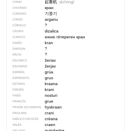
起重机
qǐzhòngjī
CHINO
кран
CHUVASIO
기중기
COREANO
arganu
CORSO
?
CÓRNICO
dizalica
CROATA
юкню гётереген кран
CUMUCO
kran
DANÉS
?
DARGUIN
?
ERZYA
žeriav
ESLOVACO
žerjav
ESLOVENO
grúa
ESPAÑOL
gruo
ESPERANTO
kraana
ESTONIO
krani
FEROÉS
nosturi
FINÉS
grue
FRANCÉS
hyskraan
FRISÓN OCCIDENTAL
crani
FRIULANO
crèana
GAÉLICO ESCOCÉS
craen
GALÉS
guindastre
GALLEGO