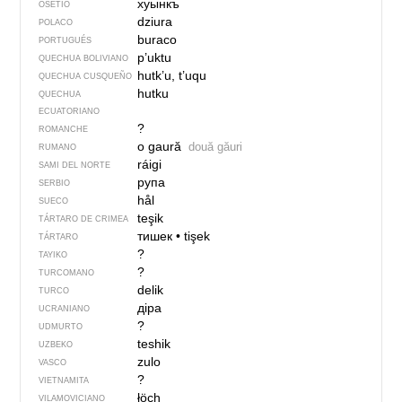
хуынкъ
OSETIO
dziura
POLACO
buraco
PORTUGUÉS
p’uktu
QUECHUA BOLIVIANO
hutk’u, t’uqu
QUECHUA CUSQUEÑO
hutku
QUECHUA
ECUATORIANO
?
ROMANCHE
o gaură
două găuri
RUMANO
ráigi
SAMI DEL NORTE
рупа
SERBIO
hål
SUECO
teşik
TÁRTARO DE CRIMEA
тишек
•
tişek
TÁRTARO
?
TAYIKO
?
TURCOMANO
delik
TURCO
діра
UCRANIANO
?
UDMURTO
teshik
UZBEKO
zulo
VASCO
?
VIETNAMITA
łöch
VILAMOVICIANO