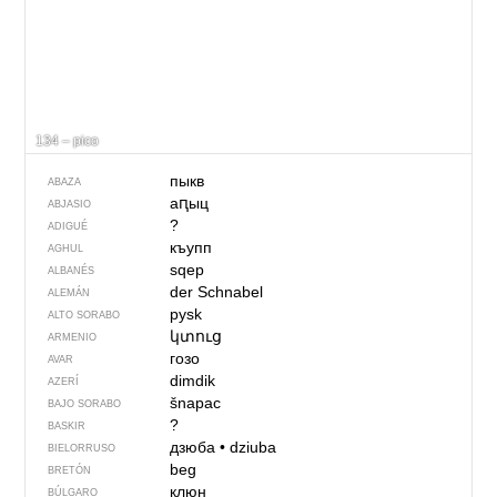
134 – pico
пыкв
ABAZA
аԥыц
ABJASIO
?
ADIGUÉ
къупп
AGHUL
sqep
ALBANÉS
der Schnabel
ALEMÁN
pysk
ALTO SORABO
կտուց
ARMENIO
гозо
AVAR
dimdik
AZERÍ
šnapac
BAJO SORABO
?
BASKIR
дзюба
•
dziuba
BIELORRUSO
beg
BRETÓN
клюн
BÚLGARO