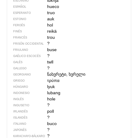
luknja
ESLOVENO
hueco
ESPAÑOL
truo
ESPERANTO
auk
ESTONIO
hol
FEROÉS
reikä
FINÉS
trou
FRANCÉS
?
FRISÓN OCCIDENTAL
buse
FRIULANO
?
GAÉLICO ESCOCÉS
twll
GALÉS
?
GALLEGO
ნახვრეტი, ხვრელი
GEORGIANO
τρύπα
GRIEGO
lyuk
HÚNGARO
lubang
INDONESIO
hole
INGLÉS
?
INGUSETIO
poll
IRLANDÉS
?
ISLANDÉS
buco
ITALIANO
?
JAPONÉS
?
KARACHAYO-BÁLKARO