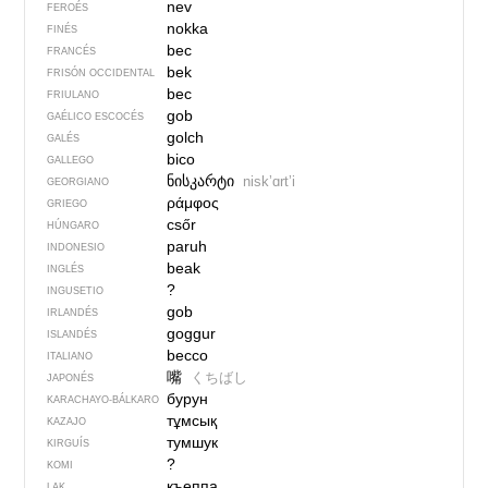
nev
FEROÉS
nokka
FINÉS
bec
FRANCÉS
bek
FRISÓN OCCIDENTAL
bec
FRIULANO
gob
GAÉLICO ESCOCÉS
golch
GALÉS
bico
GALLEGO
ნისკარტი
niskʼɑrtʼi
GEORGIANO
ράμφος
GRIEGO
csőr
HÚNGARO
paruh
INDONESIO
beak
INGLÉS
?
INGUSETIO
gob
IRLANDÉS
goggur
ISLANDÉS
becco
ITALIANO
嘴
くちばし
JAPONÉS
бурун
KARACHAYO-BÁLKARO
тұмсық
KAZAJO
тумшук
KIRGUÍS
?
KOMI
къеппа
LAK