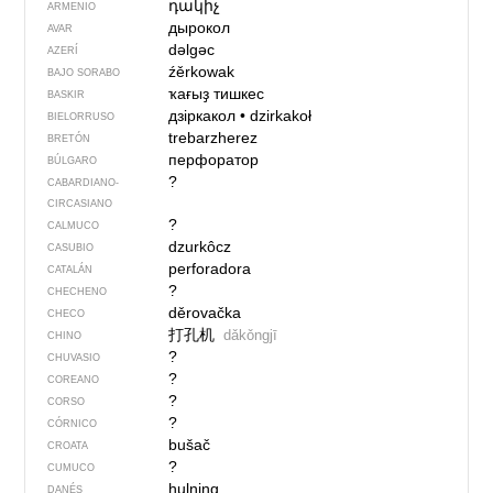
դակիչ
ARMENIO
дырокол
AVAR
dəlgəc
AZERÍ
źěrkowak
BAJO SORABO
ҡағыҙ тишкес
BASKIR
дзіркакол
•
dzirkakoł
BIELORRUSO
trebarzherez
BRETÓN
перфоратор
BÚLGARO
?
CABARDIANO-
CIRCASIANO
?
CALMUCO
dzurkôcz
CASUBIO
perforadora
CATALÁN
?
CHECHENO
děrovačka
CHECO
打孔机
dǎkǒngjī
CHINO
?
CHUVASIO
?
COREANO
?
CORSO
?
CÓRNICO
bušač
CROATA
?
CUMUCO
hulning
DANÉS