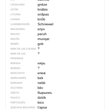
gnēze
LATGALIANO
knābis
LETÓN
snãpas
LITUANO
knȱb
LIVONIO
Schniewel
LUXEMBURGUÉS
клун
MACEDONIO
paruh
MALAYO
munqar
MALTÉS
gob
MANÉS
?
MARI DE LAS COLINAS
?
MARI DE LAS
PRADERAS
нярь
MOKSHA
?
MONGOL
клюв
MOSCOVITO
bek
NEERLANDÉS
nebb
NORUEGO
bèc
OCCITANO
бырынкъ
OSETIO
dziób
POLACO
bico
PORTUGUÉS
t’apsa
QUECHUA BOLIVIANO