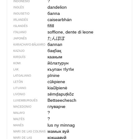
?
INDONESIO
dandelion
INGLÉS
баппа
INGUSETIO
caisearbhán
IRLANDÉS
fífill
ISLANDÉS
soffione, dente di leone
ITALIANO
たんぽぽ
JAPONÉS
баппап
KARACHAYO-BÁLKARO
бақбақ
KAZAJO
каакым
KIRGUÍS
йӧлатурун
KOMI
къупан тIутIи
LAK
pīnine
LATGALIANO
cūkpiene
LETÓN
kiaũlpienė
LITUANO
sēmḑapuțkõz
LIVONIO
Bettseechesch
LUXEMBURGUÉS
глуварче
MACEDONIO
?
MALAYO
?
MALTÉS
lus ny minnag
MANÉS
мамык вуй
MARI DE LAS COLINAS
кокшавуй
MARI DE LAS