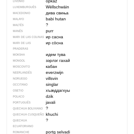
õpkāz
LIVONIO
Wëllschwäin
LUXEMBURGUÉS
дива свиња
MACEDONIO
babi hutan
MALAYO
?
MALTÉS
purr
MANÉS
ир сасна
MARI DE LAS COLINAS
ир сӧсна
MARI DE LAS
PRADERAS
идем тува
MOKSHA
зэрлэг гахай
MONGOL
кабан
MOSCOVITO
everzwijn
NEERLANDÉS
villsvin
NORUEGO
singlar
OCCITANO
хъӕддагхуы
OSETIO
dzik
POLACO
javali
PORTUGUÉS
?
QUECHUA BOLIVIANO
khuchi
QUECHUA CUSQUEÑO
?
QUECHUA
ECUATORIANO
portg selvadi
ROMANCHE