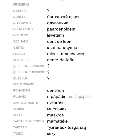
PRADERAS
?
MOKSHA
багваахай цэцэг
MONGOL
одуванчик
MOSCOVITO
paardenbloem
NEERLANDÉS
løvetann
NORUEGO
dent de leon
OCCITANO
къаппа-къуппа
OSETIO
mlecz, dmuchawiec
POLACO
dente-de-leão
PORTUGUÉS
?
QUECHUA BOLIVIANO
?
QUECHUA CUSQUEÑO
?
QUECHUA
ECUATORIANO
dent-liun
ROMANCHE
o păpădie
două păpădii
RUMANO
uvllorássi
SAMI DEL NORTE
маслачак
SERBIO
maskros
SUECO
mamateke
TÁRTARO DE CRIMEA
тузганак
•
tuzğanaq
TÁRTARO
коқу
TAYIKO