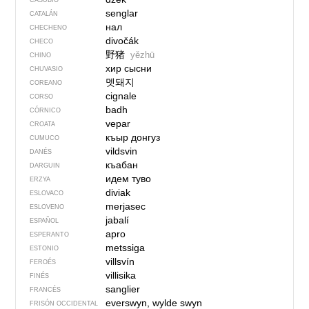
CASUBIO
senglar
CATALÁN
нал
CHECHENO
divočák
CHECO
野猪
yězhū
CHINO
хир сысни
CHUVASIO
멧돼지
COREANO
cignale
CORSO
badh
CÓRNICO
vepar
CROATA
къыр донгуз
CUMUCO
vildsvin
DANÉS
къабан
DARGUIN
идем туво
ERZYA
diviak
ESLOVACO
merjasec
ESLOVENO
jabalí
ESPAÑOL
apro
ESPERANTO
metssiga
ESTONIO
villsvín
FEROÉS
villisika
FINÉS
sanglier
FRANCÉS
everswyn, wylde swyn
FRISÓN OCCIDENTAL