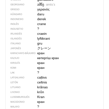
ამწე
ɑmtsʼɛ
GEORGIANO
γερανός
GRIEGO
daru
HÚNGARO
derek
INDONESIO
crane
INGLÉS
?
INGUSETIO
craein
IRLANDÉS
lyftikrani
ISLANDÉS
gru
ITALIANO
クレーン
JAPONÉS
кран
KARACHAYO-BÁLKARO
көтергіш кран
KAZAJO
кран
KIRGUÍS
кран
KOMI
?
LAK
caļtivs
LATGALIANO
celtnis
LETÓN
krãnas
LITUANO
krȱn
LIVONIO
Kran
LUXEMBURGUÉS
кран
MACEDONIO
?
MALAYO