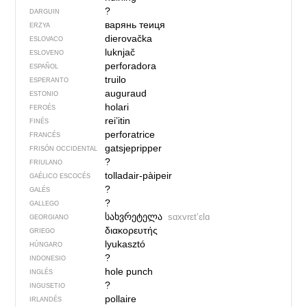
?
DARGUIN
варянь теиця
ERZYA
dierovačka
ESLOVACO
luknjač
ESLOVENO
perforadora
ESPAÑOL
truilo
ESPERANTO
auguraud
ESTONIO
holari
FEROÉS
rei’itin
FINÉS
perforatrice
FRANCÉS
gatsjepripper
FRISÓN OCCIDENTAL
?
FRIULANO
tolladair-pàipeir
GAÉLICO ESCOCÉS
?
GALÉS
?
GALLEGO
სახვრეტელა
sɑxvrɛtʼɛlɑ
GEORGIANO
διακορευτής
GRIEGO
lyukasztó
HÚNGARO
?
INDONESIO
hole punch
INGLÉS
?
INGUSETIO
pollaire
IRLANDÉS