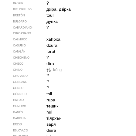
?
BASKIR
дзіра, дзірка
BIELORRUSO
toull
BRETÓN
дупка
BÚLGARO
?
CABARDIANO-
CIRCASIANO
хаһрха
CALMUCO
dzura
CASUBIO
forat
CATALÁN
?
CHECHENO
díra
CHECO
孔
kǒng
CHINO
?
CHUVASIO
?
COREANO
?
CORSO
toll
CÓRNICO
rupa
CROATA
тешик
CUMUCO
hul
DANÉS
тIярхъи
DARGUIN
варя
ERZYA
diera
ESLOVACO