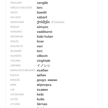
cenglâr
FRIULANO
torc
GAÉLICO ESCOCÉS
baedd
GALÉS
xabaril
GALLEGO
ქოსმენი
kʰɔsmɛni
GEORGIANO
κάπρος
GRIEGO
vaddisznó
HÚNGARO
babi hutan
INDONESIO
boar
INGLÉS
нал
INGUSETIO
torc
IRLANDÉS
villisvín
ISLANDÉS
cinghiale
ITALIANO
イノシシ
JAPONÉS
къабан
KARACHAYO-BÁLKARO
қабан
KAZAJO
доңуз, каман
KIRGUÍS
вӧрпорсь
KOMI
къаван
LAK
keiļs
LATGALIANO
kuilis
LETÓN
šérnas
LITUANO