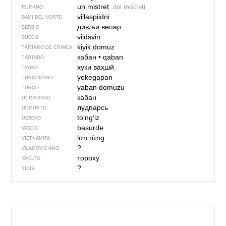
un mistreț
doi mistreți
RUMANO
villaspiidni
SAMI DEL NORTE
дивљи вепар
SERBIO
vildsvin
SUECO
kiyik domuz
TÁRTARO DE CRIMEA
кабан
•
qaban
TÁRTARO
хуки ваҳшӣ
TAYIKO
ýekegapan
TURCOMANO
yaban domuzu
TURCO
кабан
UCRANIANO
лудпарсь
UDMURTO
toʻngʻiz
UZBEKO
basurde
VASCO
lợn rừng
VIETNAMITA
?
VILAMOVICIANO
тороху
YAKUTO
?
YIDIS