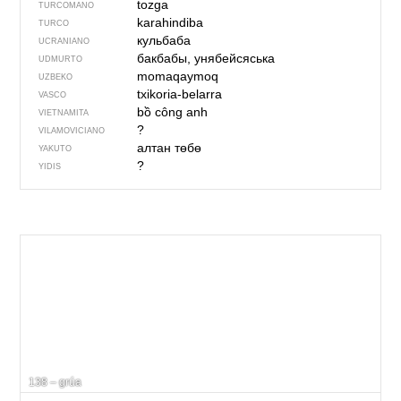
tozga
TURCOMANO
karahindiba
TURCO
кульбаба
UCRANIANO
бакбабы, унябейсяська
UDMURTO
momaqaymoq
UZBEKO
txikoria-belarra
VASCO
bồ công anh
VIETNAMITA
?
VILAMOVICIANO
алтан төбө
YAKUTO
?
YIDIS
138 – grúa