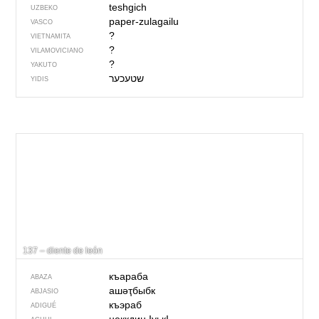
teshgich
UZBEKO
paper-zulagailu
VASCO
?
VIETNAMITA
?
VILAMOVICIANO
?
YAKUTO
YIDIS
137 – diente de león
къараба
ABAZA
ашәҭбыбк
ABJASIO
къэраб
ADIGUÉ