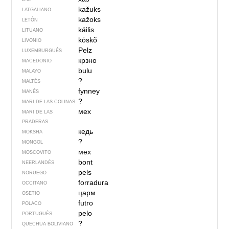
kažuks
LATGALIANO
kažoks
LETÓN
káilis
LITUANO
kȱskõ
LIVONIO
Pelz
LUXEMBURGUÉS
крзно
MACEDONIO
bulu
MALAYO
?
MALTÉS
fynney
MANÉS
?
MARI DE LAS COLINAS
мех
MARI DE LAS
PRADERAS
кедь
MOKSHA
?
MONGOL
мех
MOSCOVITO
bont
NEERLANDÉS
pels
NORUEGO
forradura
OCCITANO
царм
OSETIO
futro
POLACO
pelo
PORTUGUÉS
?
QUECHUA BOLIVIANO