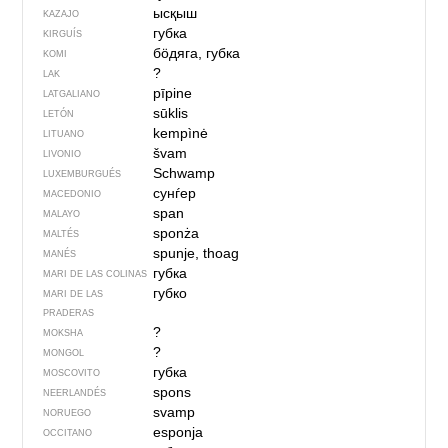
ысқыш
KAZAJO
губка
KIRGUÍS
бӧдяга, губка
KOMI
?
LAK
pīpine
LATGALIANO
sūklis
LETÓN
kempìnė
LITUANO
švam
LIVONIO
Schwamp
LUXEMBURGUÉS
сунѓер
MACEDONIO
span
MALAYO
sponża
MALTÉS
spunje, thoag
MANÉS
губка
MARI DE LAS COLINAS
губко
MARI DE LAS
PRADERAS
?
MOKSHA
?
MONGOL
губка
MOSCOVITO
spons
NEERLANDÉS
svamp
NORUEGO
esponja
OCCITANO