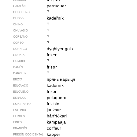
CASUBIO
perruquer
CATALÁN
?
CHECHENO
kadeřník
CHECO
?
CHINO
?
CHUVASIO
?
COREANO
?
CORSO
dyghtyer gols
CÓRNICO
frizer
CROATA
?
CUMUCO
frisør
DANÉS
?
DARGUIN
прянь нарыця
ERZYA
kaderník
ESLOVACO
frizer
ESLOVENO
peluquero
ESPAÑOL
frizisto
ESPERANTO
juuksur
ESTONIO
hárfríðkari
FEROÉS
kampaaja
FINÉS
coiffeur
FRANCÉS
kapper
FRISÓN OCCIDENTAL