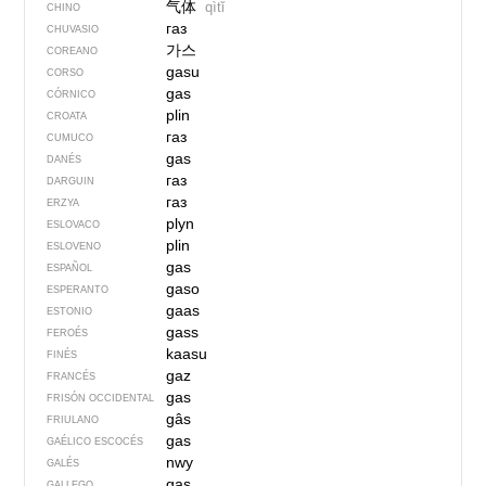
气体
qìtǐ
CHINO
газ
CHUVASIO
가스
COREANO
gasu
CORSO
gas
CÓRNICO
plin
CROATA
газ
CUMUCO
gas
DANÉS
газ
DARGUIN
газ
ERZYA
plyn
ESLOVACO
plin
ESLOVENO
gas
ESPAÑOL
gaso
ESPERANTO
gaas
ESTONIO
gass
FEROÉS
kaasu
FINÉS
gaz
FRANCÉS
gas
FRISÓN OCCIDENTAL
gâs
FRIULANO
gas
GAÉLICO ESCOCÉS
nwy
GALÉS
gas
GALLEGO