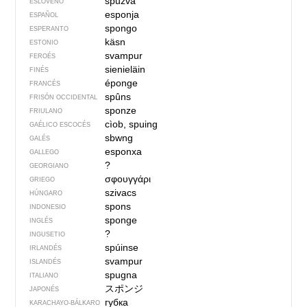
spužva
ESLOVENO
esponja
ESPAÑOL
spongo
ESPERANTO
käsn
ESTONIO
svampur
FEROÉS
sienieläin
FINÉS
éponge
FRANCÉS
spûns
FRISÓN OCCIDENTAL
sponze
FRIULANO
cìob, spuing
GAÉLICO ESCOCÉS
sbwng
GALÉS
esponxa
GALLEGO
?
GEORGIANO
σφουγγάρι
GRIEGO
szivacs
HÚNGARO
spons
INDONESIO
sponge
INGLÉS
?
INGUSETIO
spúinse
IRLANDÉS
svampur
ISLANDÉS
spugna
ITALIANO
スポンジ
JAPONÉS
губка
KARACHAYO-BÁLKARO