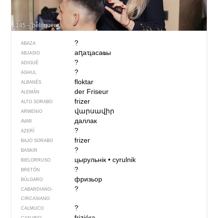
145 – peluquero
?
ABAZA
аԥаҵасаҩы
ABJASIO
?
ADIGUÉ
?
AGHUL
floktar
ALBANÉS
der Friseur
ALEMÁN
frizer
ALTO SORABO
վարսավիր
ARMENIO
даллак
AVAR
?
AZERÍ
frizer
BAJO SORABO
?
BASKIR
цырульнік
•
cyrulnik
BIELORRUSO
?
BRETÓN
фризьор
BÚLGARO
?
CABARDIANO-
CIRCASIANO
?
CALMUCO
frizjéra