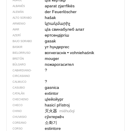
цIа кертаф
AGHUL
aparat zjarrfikës
ALBANÉS
der Feuerlöscher
ALEMÁN
hašak
ALTO SORABO
կրակմարիչ
ARMENIO
цIа свинабулеб алат
AVAR
өртсөндіргіш
AZERÍ
gasak
BAJO SORABO
ут һүндергес
BASKIR
вогнегаснік
•
vohniehaśnik
BIELORRUSO
mouger
BRETÓN
пожарогасител
BÚLGARO
?
CABARDIANO-
CIRCASIANO
?
CALMUCO
gasnica
CASUBIO
extintor
CATALÁN
цIейойург
CHECHENO
hasicí přístroj
CHECO
灭火器
mièhuǒqì
CHINO
сӳнтеркӗч
CHUVASIO
소화기
COREANO
estintore
CORSO