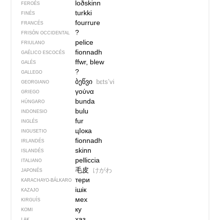
loðskinn
FEROÉS
turkki
FINÉS
fourrure
FRANCÉS
?
FRISÓN OCCIDENTAL
pelice
FRIULANO
fionnadh
GAÉLICO ESCOCÉS
ffwr, blew
GALÉS
?
GALLEGO
ბეწვი
bɛtsʼvi
GEORGIANO
γούνα
GRIEGO
bunda
HÚNGARO
bulu
INDONESIO
fur
INGLÉS
цIока
INGUSETIO
fionnadh
IRLANDÉS
skinn
ISLANDÉS
pelliccia
ITALIANO
毛皮
けがわ
JAPONÉS
тери
KARACHAYO-BÁLKARO
ішік
KAZAJO
мех
KIRGUÍS
ку
KOMI
хаз
LAK