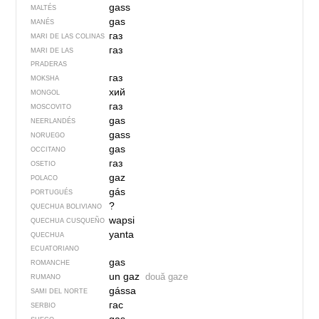
gass
MALTÉS
gas
MANÉS
газ
MARI DE LAS COLINAS
газ
MARI DE LAS
PRADERAS
газ
MOKSHA
хий
MONGOL
газ
MOSCOVITO
gas
NEERLANDÉS
gass
NORUEGO
gas
OCCITANO
газ
OSETIO
gaz
POLACO
gás
PORTUGUÉS
?
QUECHUA BOLIVIANO
wapsi
QUECHUA CUSQUEÑO
yanta
QUECHUA
ECUATORIANO
gas
ROMANCHE
un gaz
două gaze
RUMANO
gássa
SAMI DEL NORTE
гас
SERBIO