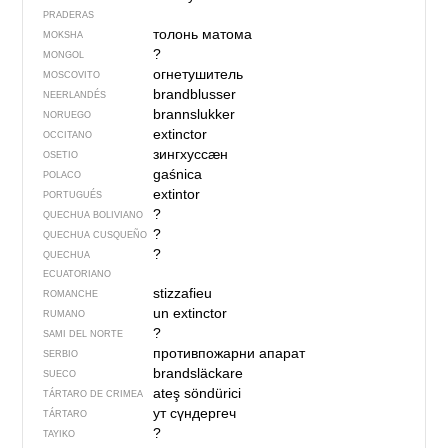
PRADERAS
толонь матома
MOKSHA
?
MONGOL
огнетушитель
MOSCOVITO
brandblusser
NEERLANDÉS
brannslukker
NORUEGO
extinctor
OCCITANO
зингхуссӕн
OSETIO
gaśnica
POLACO
extintor
PORTUGUÉS
?
QUECHUA BOLIVIANO
?
QUECHUA CUSQUEÑO
?
QUECHUA
ECUATORIANO
stizzafieu
ROMANCHE
un extinctor
RUMANO
?
SAMI DEL NORTE
противпожарни апарат
SERBIO
brandsläckare
SUECO
ateş söndürici
TÁRTARO DE CRIMEA
ут сүндергеч
TÁRTARO
?
TAYIKO