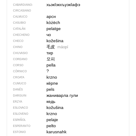
хьэкIэкхъуэкIафэ
CABARDIANO-
CIRCASIANO
арсн
CALMUCO
kòżëch
CASUBIO
pelatge
CATALÁN
чо
CHECHENO
kožešina
CHECO
毛皮
máopí
CHINO
тир
CHUVASIO
모피
COREANO
pella
CORSO
?
CÓRNICO
krzno
CROATA
кёрпе
CUMUCO
pels
DANÉS
жаниварла гули
DARGUIN
кедь
ERZYA
kožušina
ESLOVACO
krzno
ESLOVENO
pelaje
ESPAÑOL
pelto
ESPERANTO
karusnahk
ESTONIO