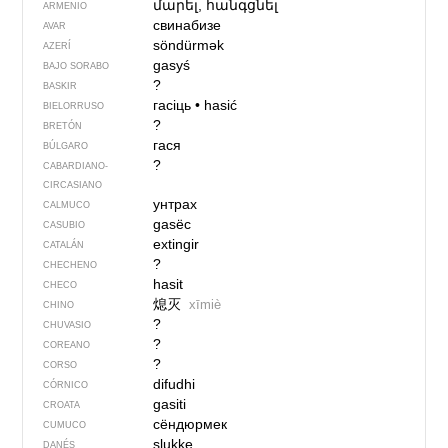
մարել, հանգցնել
ARMENIO
свинабизе
AVAR
söndürmək
AZERÍ
gasyś
BAJO SORABO
?
BASKIR
гасіць
•
hasić
BIELORRUSO
?
BRETÓN
гася
BÚLGARO
?
CABARDIANO-
CIRCASIANO
унтрах
CALMUCO
gasëc
CASUBIO
extingir
CATALÁN
?
CHECHENO
hasit
CHECO
熄灭
xīmiè
CHINO
?
CHUVASIO
?
COREANO
?
CORSO
difudhi
CÓRNICO
gasiti
CROATA
сёндюрмек
CUMUCO
slukke
DANÉS