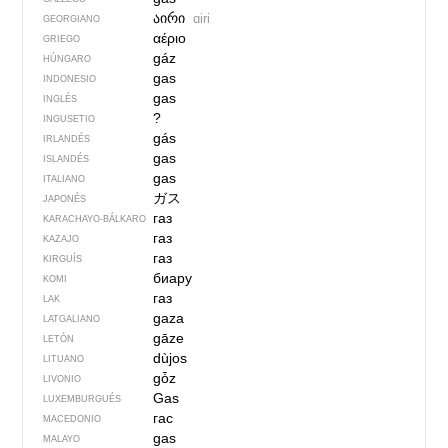
აირი
ɑiri
GEORGIANO
αέριο
GRIEGO
gáz
HÚNGARO
gas
INDONESIO
gas
INGLÉS
?
INGUSETIO
gás
IRLANDÉS
gas
ISLANDÉS
gas
ITALIANO
ガス
JAPONÉS
газ
KARACHAYO-BÁLKARO
газ
KAZAJO
газ
KIRGUÍS
биару
KOMI
газ
LAK
gaza
LATGALIANO
gāze
LETÓN
dùjos
LITUANO
gȱz
LIVONIO
Gas
LUXEMBURGUÉS
гас
MACEDONIO
gas
MALAYO