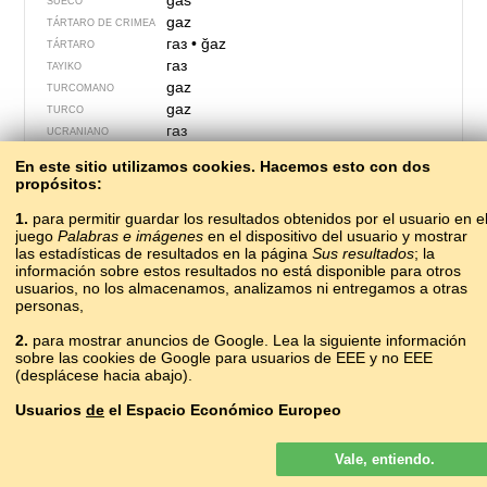
gas
SUECO
gaz
TÁRTARO DE CRIMEA
газ
•
ğaz
TÁRTARO
газ
TAYIKO
gaz
TURCOMANO
gaz
TURCO
газ
UCRANIANO
газ
UDMURTO
En este sitio utilizamos cookies. Hacemos esto con dos
gaz
UZBEKO
propósitos:
gas
VASCO
chất khí
1.
para permitir guardar los resultados obtenidos por el usuario en e
VIETNAMITA
juego
Palabras e imágenes
en el dispositivo del usuario y mostrar
?
VILAMOVICIANO
las estadísticas de resultados en la página
Sus resultados
; la
гаас
YAKUTO
información sobre estos resultados no está disponible para otros
גאַז
YIDIS
usuarios, no los almacenamos, analizamos ni entregamos a otras
personas,
2.
para mostrar anuncios de Google. Lea la siguiente información
sobre las cookies de Google para usuarios de EEE y no EEE
(desplácese hacia abajo).
Usuarios
de
el Espacio Económico Europeo
Los anuncios de Google que se muestran en nuestro sitio para los
Vale, entiendo.
usuarios del EEE
no
son personalizados. Si bien estos anuncios no
usan cookies para la personalización de los anuncios, sí lo hacen