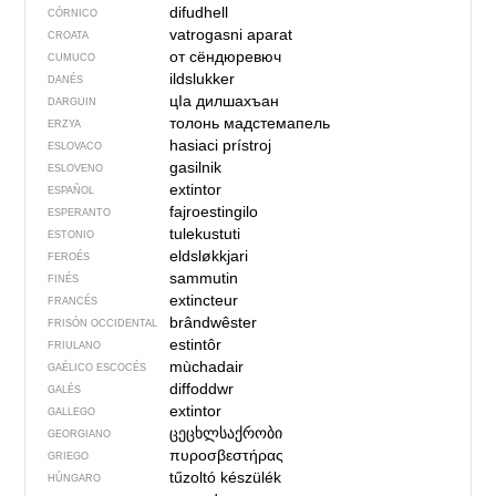
difudhell
CÓRNICO
vatrogasni aparat
CROATA
от сёндюревюч
CUMUCO
ildslukker
DANÉS
цIа дилшахъан
DARGUIN
толонь мадстемапель
ERZYA
hasiaci prístroj
ESLOVACO
gasilnik
ESLOVENO
extintor
ESPAÑOL
fajroestingilo
ESPERANTO
tulekustuti
ESTONIO
eldsløkkjari
FEROÉS
sammutin
FINÉS
extincteur
FRANCÉS
brândwêster
FRISÓN OCCIDENTAL
estintôr
FRIULANO
mùchadair
GAÉLICO ESCOCÉS
diffoddwr
GALÉS
extintor
GALLEGO
ცეცხლსაქრობი
GEORGIANO
πυροσβεστήρας
GRIEGO
tűzoltó készülék
HÚNGARO