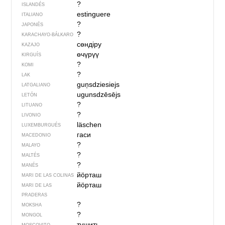
?
ISLANDÉS
estinguere
ITALIANO
?
JAPONÉS
?
KARACHAYO-BÁLKARO
сөндіру
KAZAJO
өчүрүү
KIRGUÍS
?
KOMI
?
LAK
guņsdziesiejs
LATGALIANO
ugunsdzēsējs
LETÓN
?
LITUANO
?
LIVONIO
läschen
LUXEMBURGUÉS
гаси
MACEDONIO
?
MALAYO
?
MALTÉS
?
MANÉS
йӧрташ
MARI DE LAS COLINAS
йӧрташ
MARI DE LAS
PRADERAS
?
MOKSHA
?
MONGOL
тушить