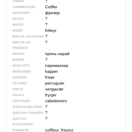
?
LIVONIO
Coiffer
LUXEMBURGUÉS
фризер
MACEDONIO
?
MALAYO
?
MALTÉS
folteyr
MANÉS
?
MARI DE LAS COLINAS
?
MARI DE LAS
PRADERAS
прянь нарай
MOKSHA
?
MONGOL
парикмахер
MOSCOVITO
kapper
NEERLANDÉS
frisør
NORUEGO
perruquièr
OCCITANO
хилдасӕг
OSETIO
fryzjer
POLACO
cabeleireiro
PORTUGUÉS
?
QUECHUA BOLIVIANO
?
QUECHUA CUSQUEÑO
?
QUECHUA
ECUATORIANO
coiffeur, frisunz
ROMANCHE