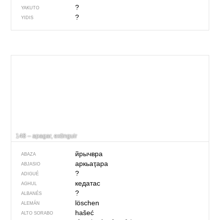
?
YAKUTO
?
YIDIS
148 – apagar, extinguir
йрычвра
ABAZA
аркьаҭара
ABJASIO
?
ADIGUÉ
кедатас
AGHUL
?
ALBANÉS
löschen
ALEMÁN
hašeć
ALTO SORABO