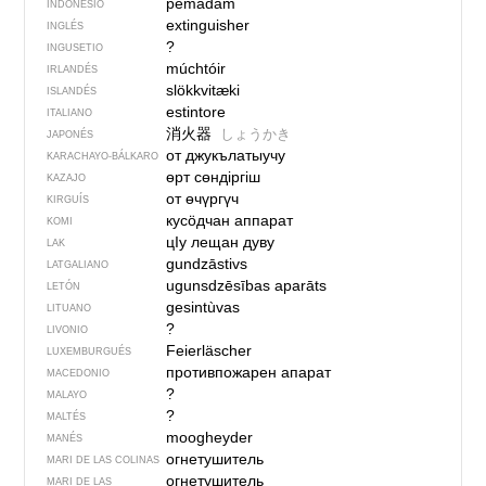
pemadam
INDONESIO
extinguisher
INGLÉS
?
INGUSETIO
múchtóir
IRLANDÉS
slökkvitæki
ISLANDÉS
estintore
ITALIANO
消火器
しょうかき
JAPONÉS
от джукълатыучу
KARACHAYO-BÁLKARO
өрт сөндіргіш
KAZAJO
от өчүргүч
KIRGUÍS
кусӧдчан аппарат
KOMI
цIу лещан дуву
LAK
gundzāstivs
LATGALIANO
ugunsdzēsības aparāts
LETÓN
gesintùvas
LITUANO
?
LIVONIO
Feierläscher
LUXEMBURGUÉS
противпожарен апарат
MACEDONIO
?
MALAYO
?
MALTÉS
moogheyder
MANÉS
огнетушитель
MARI DE LAS COLINAS
огнетушитель
MARI DE LAS