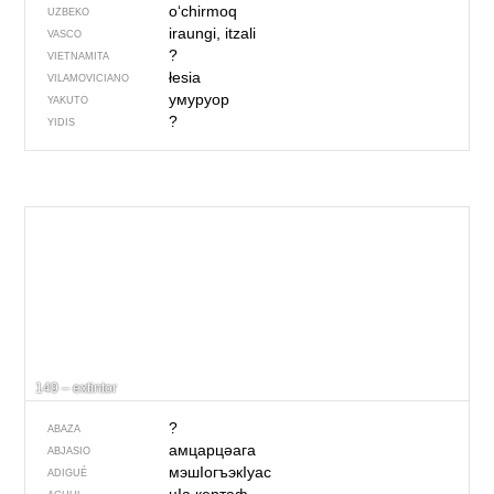
o‘chirmoq
UZBEKO
iraungi, itzali
VASCO
?
VIETNAMITA
łesia
VILAMOVICIANO
умуруор
YAKUTO
?
YIDIS
149 – extintor
?
ABAZA
амцарцәага
ABJASIO
мэшIогъэкIуас
ADIGUÉ