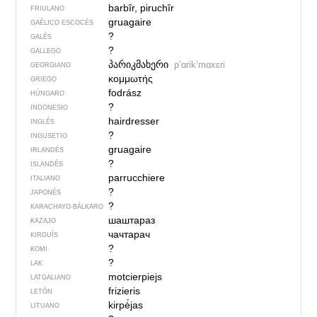
barbîr, piruchîr
FRIULANO
gruagaire
GAÉLICO ESCOCÉS
?
GALÉS
?
GALLEGO
პარიკმახერი
pʼɑrikʼmɑxɛri
GEORGIANO
κομμωτής
GRIEGO
fodrász
HÚNGARO
?
INDONESIO
hairdresser
INGLÉS
?
INGUSETIO
gruagaire
IRLANDÉS
?
ISLANDÉS
parrucchiere
ITALIANO
?
JAPONÉS
?
KARACHAYO-BÁLKARO
шаштараз
KAZAJO
чачтарач
KIRGUÍS
?
KOMI
?
LAK
motcierpiejs
LATGALIANO
frizieris
LETÓN
kirpė́jas
LITUANO