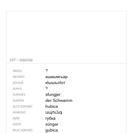
147 – esponja
?
ABAZA
ашәымгьар
ABJASIO
кIышъоIот
ADIGUÉ
?
AGHUL
sfungjer
ALBANÉS
der Schwamm
ALEMÁN
hubica
ALTO SORABO
սպունգ
ARMENIO
губка
AVAR
süngər
AZERÍ
gubica
BAJO SORABO