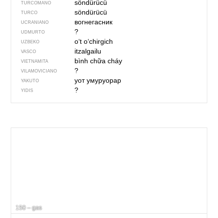
söndürücü
TURCOMANO
söndürücü
TURCO
вогнегасник
UCRANIANO
?
UDMURTO
oʻt oʻchirgich
UZBEKO
itzalgailu
VASCO
bình chữa cháy
VIETNAMITA
?
VILAMOVICIANO
уот умуруорар
YAKUTO
?
YIDIS
150 – gas