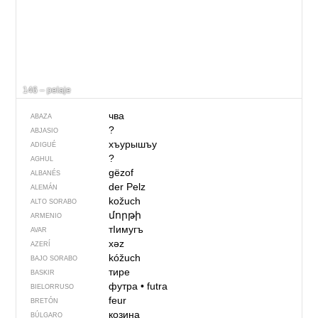
146 – pelaje
чва
ABAZA
?
ABJASIO
хъурышъу
ADIGUÉ
?
AGHUL
gëzof
ALBANÉS
der Pelz
ALEMÁN
kožuch
ALTO SORABO
մորթի
ARMENIO
тIимугъ
AVAR
xəz
AZERÍ
kóžuch
BAJO SORABO
тире
BASKIR
футра
•
futra
BIELORRUSO
feur
BRETÓN
козина
BÚLGARO