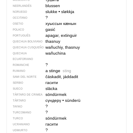
MOSCOVITO
blussen
NEERLANDÉS
slukke
•
sløkkja
NORUEGO
?
OCCITANO
хуыссын кӕнын
OSETIO
gasić
POLACO
apagar, extinguir
PORTUGUÉS
thasnuy
QUECHUA BOLIVIANO
wañuchiy, thasnuy
QUECHUA CUSQUEÑO
wañuchina
QUECHUA
ECUATORIANO
?
ROMANCHE
a stinge
sting
RUMANO
čáskadit, jáddadit
SAMI DEL NORTE
гасити
SERBIO
släcka
SUECO
söndürmek
TÁRTARO DE CRIMEA
сүндерү
•
sünderü
TÁRTARO
?
TAYIKO
?
TURCOMANO
söndürmek
TURCO
гасити
UCRANIANO
?
UDMURTO