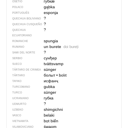
губкӕ
OSETIO
gąbka
POLACO
esponja
PORTUGUÉS
?
QUECHUA BOLIVIANO
?
QUECHUA CUSQUEÑO
?
QUECHUA
ECUATORIANO
spungia
ROMANCHE
un burete
doi bureți
RUMANO
?
SAMI DEL NORTE
сунђер
SERBIO
tvättsvamp
SUECO
sünger
TÁRTARO DE CRIMEA
болыт
•
bolıt
TÁRTARO
исфанҷ
TAYIKO
gubka
TURCOMANO
sünger
TURCO
губка
UCRANIANO
?
UDMURTO
shimgichni
UZBEKO
belaki
VASCO
bọt biển
VIETNAMITA
śwaom
VILAMOVICIANO