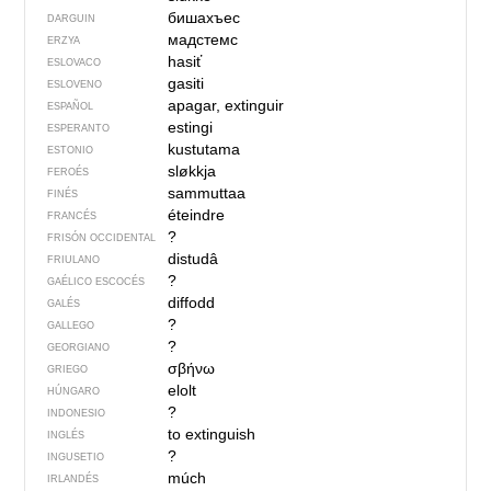
бишахъес
DARGUIN
мадстемс
ERZYA
hasiť
ESLOVACO
gasiti
ESLOVENO
apagar, extinguir
ESPAÑOL
estingi
ESPERANTO
kustutama
ESTONIO
sløkkja
FEROÉS
sammuttaa
FINÉS
éteindre
FRANCÉS
?
FRISÓN OCCIDENTAL
distudâ
FRIULANO
?
GAÉLICO ESCOCÉS
diffodd
GALÉS
?
GALLEGO
?
GEORGIANO
σβήνω
GRIEGO
elolt
HÚNGARO
?
INDONESIO
to extinguish
INGLÉS
?
INGUSETIO
múch
IRLANDÉS