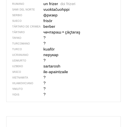
un frizer
doi frizeri
RUMANO
vuoktačuohppi
SAMI DEL NORTE
фризер
SERBIO
frisör
SUECO
berber
TÁRTARO DE CRIMEA
чәчтараш
•
çäçtaraş
TÁRTARO
?
TAYIKO
?
TURCOMANO
kuaför
TURCO
перукар
UCRANIANO
?
UDMURTO
sartarosh
UZBEKO
ile-apaintzaile
VASCO
?
VIETNAMITA
?
VILAMOVICIANO
?
YAKUTO
?
YIDIS