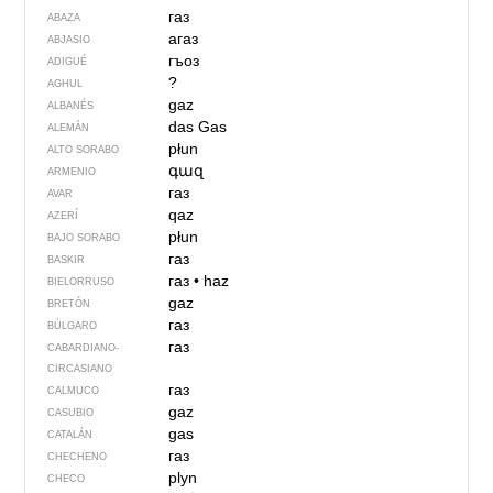
газ
ABAZA
агаз
ABJASIO
гъоз
ADIGUÉ
?
AGHUL
gaz
ALBANÉS
das Gas
ALEMÁN
płun
ALTO SORABO
գազ
ARMENIO
газ
AVAR
qaz
AZERÍ
płun
BAJO SORABO
газ
BASKIR
газ
•
haz
BIELORRUSO
gaz
BRETÓN
газ
BÚLGARO
газ
CABARDIANO-
CIRCASIANO
газ
CALMUCO
gaz
CASUBIO
gas
CATALÁN
газ
CHECHENO
plyn
CHECO