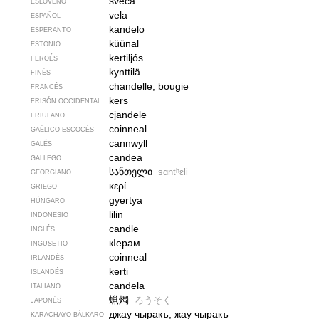
sveča
ESLOVENO
vela
ESPAÑOL
kandelo
ESPERANTO
küünal
ESTONIO
kertiljós
FEROÉS
kynttilä
FINÉS
chandelle, bougie
FRANCÉS
kers
FRISÓN OCCIDENTAL
cjandele
FRIULANO
coinneal
GAÉLICO ESCOCÉS
cannwyll
GALÉS
candea
GALLEGO
სანთელი
sɑntʰɛli
GEORGIANO
κερί
GRIEGO
gyertya
HÚNGARO
lilin
INDONESIO
candle
INGLÉS
кIерам
INGUSETIO
coinneal
IRLANDÉS
kerti
ISLANDÉS
candela
ITALIANO
蝋燭
ろうそく
JAPONÉS
джау чыракъ, жау чыракъ
KARACHAYO-BÁLKARO