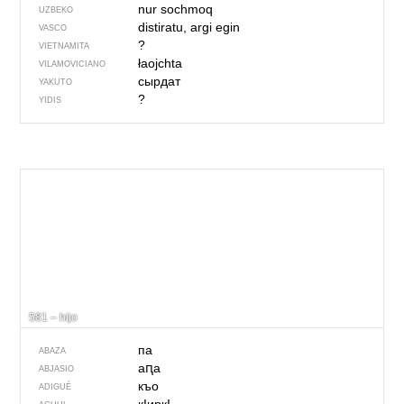
nur sochmoq
UZBEKO
distiratu, argi egin
VASCO
?
VIETNAMITA
łaojchta
VILAMOVICIANO
сырдат
YAKUTO
?
YIDIS
581 – hijo
па
ABAZA
аԥа
ABJASIO
къо
ADIGUÉ