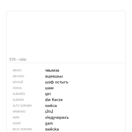
579 – vela
чвымза
ABAZA
ацәашьы
ABJASIO
шэф остыгъ
ADIGUÉ
шам
AGHUL
qiri
ALBANÉS
die Kerze
ALEMÁN
swěca
ALTO SORABO
մոմ
ARMENIO
хIедучирахъ
AVAR
şam
AZERÍ
swěcka
BAJO SORABO