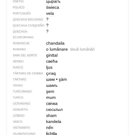
цырагъ
OSETIO
świeca
POLACO
vela
PORTUGUÉS
?
QUECHUA BOLIVIANO
?
QUECHUA CUSQUEÑO
?
QUECHUA
ECUATORIANO
chandaila
ROMANCHE
o lumânare
două lumânări
RUMANO
ginttal
SAMI DEL NORTE
свећа
SERBIO
ljus
SUECO
çıraq
TÁRTARO DE CRIMEA
шәм
•
şäm
TÁRTARO
шамъ
TAYIKO
şem
TURCOMANO
mum
TURCO
свічка
UCRANIANO
сюсьтыл
UDMURTO
sham
UZBEKO
kandela
VASCO
nến
VIETNAMITA
łichtła
VILAMOVICIANO