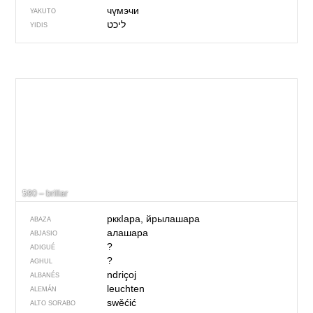
чүмэчи
YAKUTO
ליכט
YIDIS
580 – brillar
рккIара, йрылашара
ABAZA
алашара
ABJASIO
?
ADIGUÉ
?
AGHUL
ndriçoj
ALBANÉS
leuchten
ALEMÁN
swěćić
ALTO SORABO