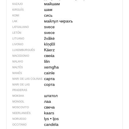
майшам
KAZAJO
шам
KIRGUÍS
сись
KOMI
майлул чирахъ
LAK
svece
LATGALIANO
svece
LETÓN
žvãkė
LITUANO
kīņḑõl
LIVONIO
Käerz
LUXEMBURGUÉS
свеќа
MACEDONIO
lilin
MALAYO
xemgħa
MALTÉS
cainle
MANÉS
сарта
MARI DE LAS COLINAS
сорта
MARI DE LAS
PRADERAS
штатол
MOKSHA
лаа
MONGOL
свеча
MOSCOVITO
kaars
NEERLANDÉS
lys
•
ljos
NORUEGO
candèla
OCCITANO