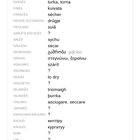
turka, torna
FEROÉS
kuivata
FINÉS
sécher
FRANCÉS
drûgje
FRISÓN OCCIDENTAL
suiâ
FRIULANO
?
GAÉLICO ESCOCÉS
sychu
GALÉS
secar
GALLEGO
გაშრობა
gɑʃrɔbɑ
GEORGIANO
στεγνώνω, ξηραίνω
GRIEGO
szárít
HÚNGARO
?
INDONESIO
to dry
INGLÉS
?
INGUSETIO
triomaigh
IRLANDÉS
þurrka
ISLANDÉS
asciugare, seccare
ITALIANO
?
JAPONÉS
?
KARACHAYO-BÁLKARO
кептіру
KAZAJO
кургатуу
KIRGUÍS
?
KOMI
?
LAK