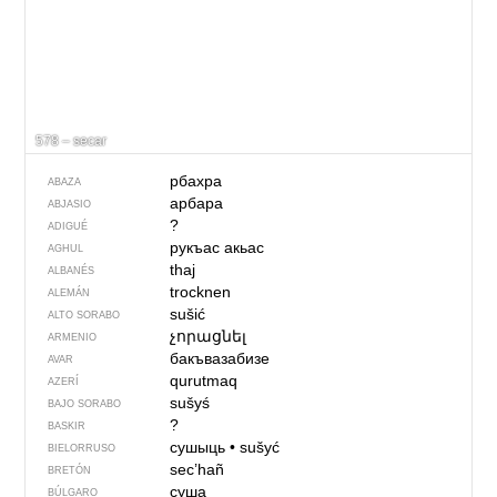
578 – secar
рбахра
ABAZA
арбара
ABJASIO
?
ADIGUÉ
рукъас акьас
AGHUL
thaj
ALBANÉS
trocknen
ALEMÁN
sušić
ALTO SORABO
չորացնել
ARMENIO
бакъвазабизе
AVAR
qurutmaq
AZERÍ
sušyś
BAJO SORABO
?
BASKIR
сушыць
•
sušyć
BIELORRUSO
sec’hañ
BRETÓN
суша
BÚLGARO