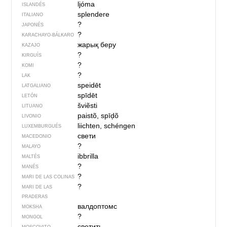
ljóma
ISLANDÉS
splendere
ITALIANO
?
JAPONÉS
?
KARACHAYO-BÁLKARO
жарық беру
KAZAJO
?
KIRGUÍS
?
KOMI
?
LAK
speidēt
LATGALIANO
spīdēt
LETÓN
šviẽsti
LITUANO
paistõ, spīḑõ
LIVONIO
liichten, schéngen
LUXEMBURGUÉS
свети
MACEDONIO
?
MALAYO
ibbrilla
MALTÉS
?
MANÉS
?
MARI DE LAS COLINAS
?
MARI DE LAS
PRADERAS
валдоптомс
MOKSHA
?
MONGOL
светить