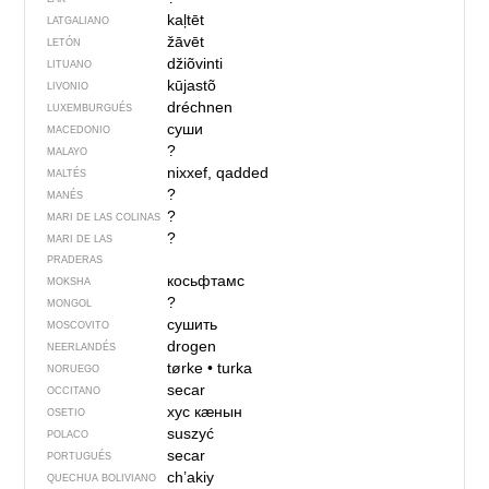
kaļtēt
LATGALIANO
žāvēt
LETÓN
džiõvinti
LITUANO
kūjastõ
LIVONIO
dréchnen
LUXEMBURGUÉS
суши
MACEDONIO
?
MALAYO
nixxef, qadded
MALTÉS
?
MANÉS
?
MARI DE LAS COLINAS
?
MARI DE LAS
PRADERAS
косьфтамс
MOKSHA
?
MONGOL
сушить
MOSCOVITO
drogen
NEERLANDÉS
tørke
•
turka
NORUEGO
secar
OCCITANO
хус кӕнын
OSETIO
suszyć
POLACO
secar
PORTUGUÉS
ch’akiy
QUECHUA BOLIVIANO