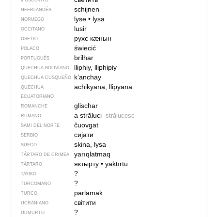
MOSCOVITO
schijnen
NEERLANDÉS
lyse
•
lysa
NORUEGO
lusir
OCCITANO
рухс кӕнын
OSETIO
świecić
POLACO
brilhar
PORTUGUÉS
lliphiy, lliphipiy
QUECHUA BOLIVIANO
k’anchay
QUECHUA CUSQUEÑO
achikyana, llipyana
QUECHUA
ECUATORIANO
glischar
ROMANCHE
a străluci
strălucesc
RUMANO
čuovgat
SAMI DEL NORTE
сијати
SERBIO
skina, lysa
SUECO
yarıqlatmaq
TÁRTARO DE CRIMEA
яктырту
•
yaktırtu
TÁRTARO
?
TAYIKO
?
TURCOMANO
parlamak
TURCO
світити
UCRANIANO
?
UDMURTO