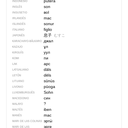
putera
INDONESIO
son
INGLÉS
воI
INGUSETIO
mac
IRLANDÉS
sonur
ISLANDÉS
figlio
ITALIANO
息子
むすこ
JAPONÉS
джал
KARACHAYO-BÁLKARO
ұл
KAZAJO
уул
KIRGUÍS
пи
KOMI
арс
LAK
dāls
LATGALIANO
dēls
LETÓN
sūnùs
LITUANO
pūoga
LIVONIO
Sohn
LUXEMBURGUÉS
син
MACEDONIO
?
MALAYO
iben
MALTÉS
mac
MANÉS
эргӹ
MARI DE LAS COLINAS
эрге
MARI DE LAS