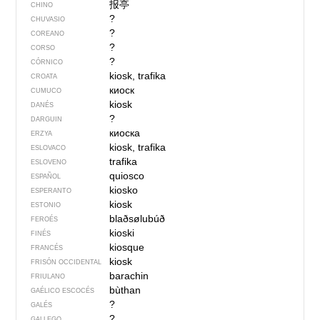
报亭
CHINO
?
CHUVASIO
?
COREANO
?
CORSO
?
CÓRNICO
kiosk, trafika
CROATA
киоск
CUMUCO
kiosk
DANÉS
?
DARGUIN
киоска
ERZYA
kiosk, trafika
ESLOVACO
trafika
ESLOVENO
quiosco
ESPAÑOL
kiosko
ESPERANTO
kiosk
ESTONIO
blaðsølubúð
FEROÉS
kioski
FINÉS
kiosque
FRANCÉS
kiosk
FRISÓN OCCIDENTAL
barachin
FRIULANO
bùthan
GAÉLICO ESCOCÉS
?
GALÉS
?
GALLEGO