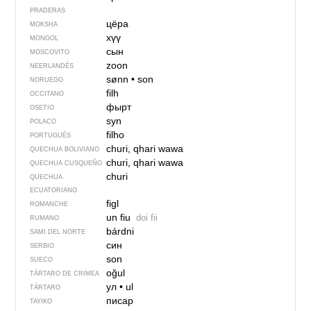
PRADERAS
цёра
MOKSHA
хүү
MONGOL
сын
MOSCOVITO
zoon
NEERLANDÉS
sønn
•
son
NORUEGO
filh
OCCITANO
фырт
OSETIO
syn
POLACO
filho
PORTUGUÉS
churi, qhari wawa
QUECHUA BOLIVIANO
churi, qhari wawa
QUECHUA CUSQUEÑO
churi
QUECHUA
ECUATORIANO
figl
ROMANCHE
un fiu
doi fii
RUMANO
bárdni
SAMI DEL NORTE
син
SERBIO
son
SUECO
oğul
TÁRTARO DE CRIMEA
ул
•
ul
TÁRTARO
писар
TAYIKO