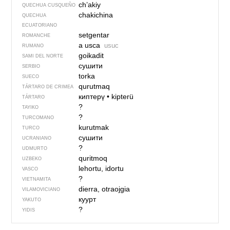
ch’akiy
QUECHUA CUSQUEÑO
chakichina
QUECHUA
ECUATORIANO
setgentar
ROMANCHE
a usca
usuc
RUMANO
goikadit
SAMI DEL NORTE
сушити
SERBIO
torka
SUECO
qurutmaq
TÁRTARO DE CRIMEA
киптерү
•
kipterü
TÁRTARO
?
TAYIKO
?
TURCOMANO
kurutmak
TURCO
сушити
UCRANIANO
?
UDMURTO
quritmoq
UZBEKO
lehortu, idortu
VASCO
?
VIETNAMITA
dierra, otraojgia
VILAMOVICIANO
куурт
YAKUTO
?
YIDIS