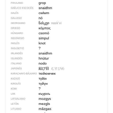
grop
FRIULANO
snaidhm
GAÉLICO ESCOCÉS
cwlwm
GALÉS
nó
GALLEGO
ნასკვი
nɑskʼvi
GEORGIANO
κόμπος
GRIEGO
csomó
HÚNGARO
simpul
INDONESIO
knot
INGLÉS
?
INGUSETIO
snaidhm
IRLANDÉS
hnútur
ISLANDÉS
nodo
ITALIANO
結び目
むすびめ
JAPONÉS
тюйюмчек
KARACHAYO-BÁLKARO
түйін
KAZAJO
түйүн
KIRGUÍS
?
KOMI
къурхъ
LAK
mozgys
LATGALIANO
mezgls
LETÓN
mãzgas
LITUANO