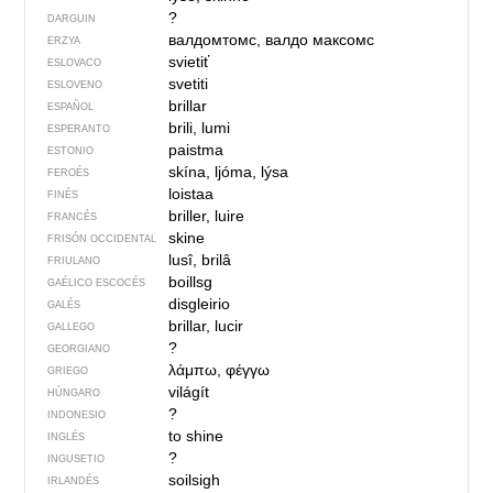
?
DARGUIN
валдомтомс, валдо максомс
ERZYA
svietiť
ESLOVACO
svetiti
ESLOVENO
brillar
ESPAÑOL
brili, lumi
ESPERANTO
paistma
ESTONIO
skína, ljóma, lýsa
FEROÉS
loistaa
FINÉS
briller, luire
FRANCÉS
skine
FRISÓN OCCIDENTAL
lusî, brilâ
FRIULANO
boillsg
GAÉLICO ESCOCÉS
disgleirio
GALÉS
brillar, lucir
GALLEGO
?
GEORGIANO
λάμπω, φέγγω
GRIEGO
világít
HÚNGARO
?
INDONESIO
to shine
INGLÉS
?
INGUSETIO
soilsigh
IRLANDÉS