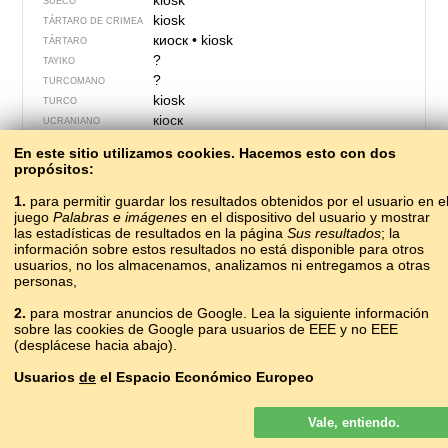
kiosk
SUECO
kiosk
TÁRTARO DE CRIMEA
киоск
•
kiosk
TÁRTARO
?
TAYIKO
?
TURCOMANO
kiosk
TURCO
кіоск
UCRANIANO
?
UDMURTO
En este sitio utilizamos cookies. Hacemos esto con dos
kiosk
UZBEKO
propósitos:
kiosko
VASCO
?
1.
para permitir guardar los resultados obtenidos por el usuario en e
VIETNAMITA
juego
Palabras e imágenes
en el dispositivo del usuario y mostrar
?
VILAMOVICIANO
las estadísticas de resultados en la página
Sus resultados
; la
?
YAKUTO
información sobre estos resultados no está disponible para otros
?
YIDIS
usuarios, no los almacenamos, analizamos ni entregamos a otras
personas,
2.
para mostrar anuncios de Google. Lea la siguiente información
sobre las cookies de Google para usuarios de EEE y no EEE
(desplácese hacia abajo).
Usuarios
de
el Espacio Económico Europeo
Los anuncios de Google que se muestran en nuestro sitio para los
Vale, entiendo.
usuarios del EEE
no
son personalizados. Si bien estos anuncios no
usan cookies para la personalización de los anuncios, sí lo hacen