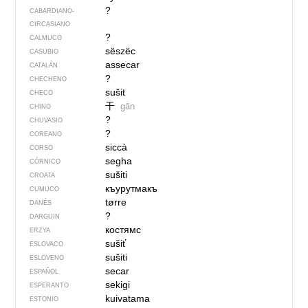
?
CABARDIANO-
CIRCASIANO
?
CALMUCO
sëszëc
CASUBIO
assecar
CATALÁN
?
CHECHENO
sušit
CHECO
干
gān
CHINO
?
CHUVASIO
?
COREANO
siccà
CORSO
segha
CÓRNICO
sušiti
CROATA
къурутмакъ
CUMUCO
tørre
DANÉS
?
DARGUIN
костямс
ERZYA
sušiť
ESLOVACO
sušiti
ESLOVENO
secar
ESPAÑOL
sekigi
ESPERANTO
kuivatama
ESTONIO