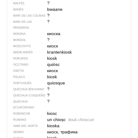
?
MALTÉS
bwaane
MANÉS
?
MARI DE LAS COLINAS
?
MARI DE LAS
PRADERAS
киоска
MOKSHA
?
MONGOL
киоск
MOSCOVITO
krantenkiosk
NEERLANDÉS
kiosk
NORUEGO
quiòsc
OCCITANO
киоск
OSETIO
kiosk
POLACO
quiosque
PORTUGUÉS
?
QUECHUA BOLIVIANO
?
QUECHUA CUSQUEÑO
?
QUECHUA
ECUATORIANO
kiosc
ROMANCHE
un chioșc
două chioșcuri
RUMANO
kioska
SAMI DEL NORTE
киоск, трафика
SERBIO