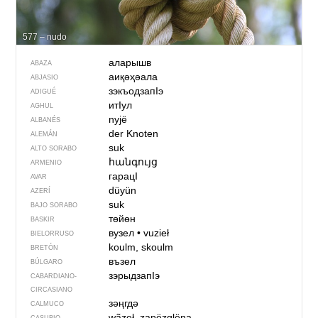
577 – nudo
аларышв
ABAZA
аиқәҳәала
ABJASIO
зэкъодзапIэ
ADIGUÉ
итIул
AGHUL
nyjë
ALBANÉS
der Knoten
ALEMÁN
suk
ALTO SORABO
հանգույց
ARMENIO
гарацI
AVAR
düyün
AZERÍ
suk
BAJO SORABO
төйөн
BASKIR
вузел
•
vuzieł
BIELORRUSO
koulm, skoulm
BRETÓN
възел
BÚLGARO
зэрыдзапIэ
CABARDIANO-
CIRCASIANO
зәңгдә
CALMUCO
wãzeł, zapëzglëna