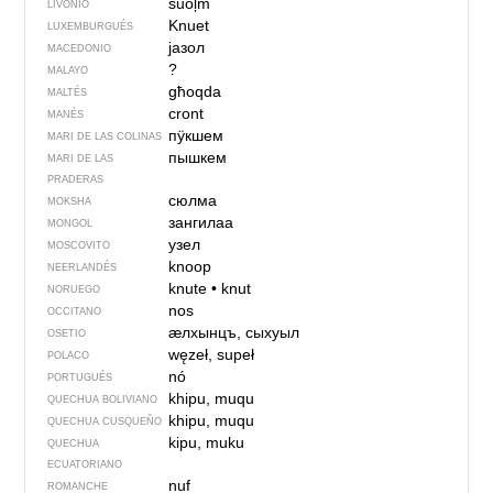
suoļm
LIVONIO
Knuet
LUXEMBURGUÉS
јазол
MACEDONIO
?
MALAYO
għoqda
MALTÉS
cront
MANÉS
пӱкшем
MARI DE LAS COLINAS
пышкем
MARI DE LAS
PRADERAS
сюлма
MOKSHA
зангилаа
MONGOL
узел
MOSCOVITO
knoop
NEERLANDÉS
knute
•
knut
NORUEGO
nos
OCCITANO
ӕлхынцъ, сыхуыл
OSETIO
węzeł, supeł
POLACO
nó
PORTUGUÉS
khipu, muqu
QUECHUA BOLIVIANO
khipu, muqu
QUECHUA CUSQUEÑO
kipu, muku
QUECHUA
ECUATORIANO
nuf
ROMANCHE