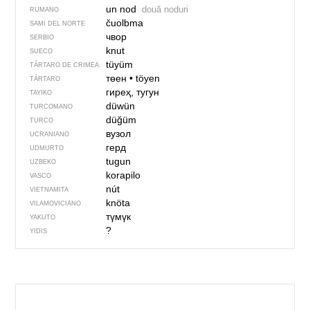
un nod
două noduri
RUMANO
čuolbma
SAMI DEL NORTE
чвор
SERBIO
knut
SUECO
tüyüm
TÁRTARO DE CRIMEA
төен
•
töyen
TÁRTARO
гиреҳ, тугун
TAYIKO
düwün
TURCOMANO
düğüm
TURCO
вузол
UCRANIANO
герд
UDMURTO
tugun
UZBEKO
korapilo
VASCO
nút
VIETNAMITA
knöta
VILAMOVICIANO
түмүк
YAKUTO
?
YIDIS