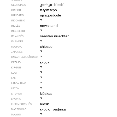
კიოსკი
kʼiɔskʼi
GEORGIANO
περίπτερο
GRIEGO
újságosbódé
HÚNGARO
?
INDONESIO
newsstand
INGLÉS
?
INGUSETIO
seastán nuachtán
IRLANDÉS
?
ISLANDÉS
chiosco
ITALIANO
?
JAPONÉS
?
KARACHAYO-BÁLKARO
киоск
KAZAJO
?
KIRGUÍS
?
KOMI
?
LAK
?
LATGALIANO
?
LETÓN
kiòskas
LITUANO
?
LIVONIO
Kiosk
LUXEMBURGUÉS
киоск, трафика
MACEDONIO
?
MALAYO