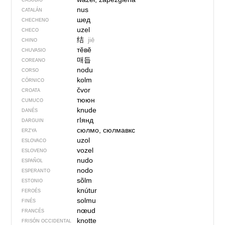
CASUBIO
nus
CATALÁN
шед
CHECHENO
uzel
CHECO
结
jiē
CHINO
тӗвӗ
CHUVASIO
매듭
COREANO
nodu
CORSO
kolm
CÓRNICO
čvor
CROATA
тююн
CUMUCO
knude
DANÉS
гIянд
DARGUIN
сюлмо, сюлмавкс
ERZYA
uzol
ESLOVACO
vozel
ESLOVENO
nudo
ESPAÑOL
nodo
ESPERANTO
sõlm
ESTONIO
knútur
FEROÉS
solmu
FINÉS
nœud
FRANCÉS
knotte
FRISÓN OCCIDENTAL