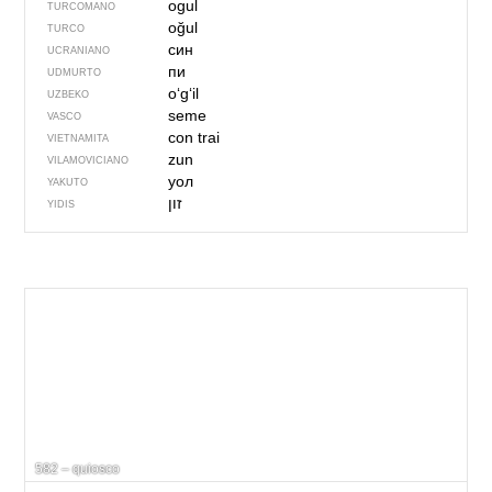
ogul
TURCOMANO
oğul
TURCO
син
UCRANIANO
пи
UDMURTO
oʻgʻil
UZBEKO
seme
VASCO
con trai
VIETNAMITA
zun
VILAMOVICIANO
уол
YAKUTO
זון
YIDIS
582 – quiosco