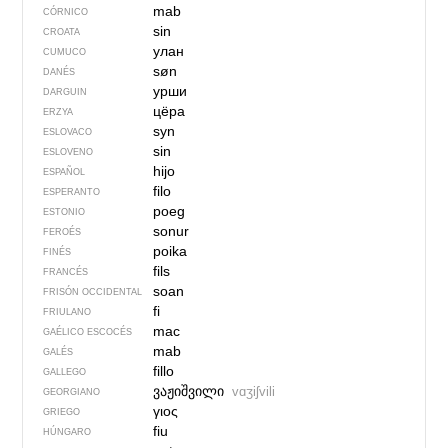
mab
CÓRNICO
sin
CROATA
улан
CUMUCO
søn
DANÉS
урши
DARGUIN
цёра
ERZYA
syn
ESLOVACO
sin
ESLOVENO
hijo
ESPAÑOL
filo
ESPERANTO
poeg
ESTONIO
sonur
FEROÉS
poika
FINÉS
fils
FRANCÉS
soan
FRISÓN OCCIDENTAL
fi
FRIULANO
mac
GAÉLICO ESCOCÉS
mab
GALÉS
fillo
GALLEGO
ვაჟიშვილი
vɑʒiʃvili
GEORGIANO
γιος
GRIEGO
fiu
HÚNGARO