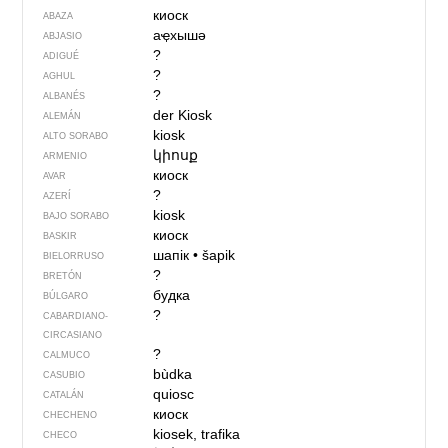
киоск
ABAZA
аҿхышә
ABJASIO
?
ADIGUÉ
?
AGHUL
?
ALBANÉS
der Kiosk
ALEMÁN
kiosk
ALTO SORABO
կիոսք
ARMENIO
киоск
AVAR
?
AZERÍ
kiosk
BAJO SORABO
киоск
BASKIR
шапік
•
šapik
BIELORRUSO
?
BRETÓN
будка
BÚLGARO
?
CABARDIANO-
CIRCASIANO
?
CALMUCO
bùdka
CASUBIO
quiosc
CATALÁN
киоск
CHECHENO
kiosek, trafika
CHECO