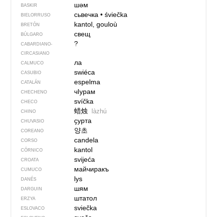
шәм
BASKIR
сьвечка
•
śviečka
BIELORRUSO
kantol, gouloù
BRETÓN
свещ
BÚLGARO
?
CABARDIANO-
CIRCASIANO
ла
CALMUCO
swiéca
CASUBIO
espelma
CATALÁN
чIурам
CHECHENO
svíčka
CHECO
蜡烛
làzhú
CHINO
ҫурта
CHUVASIO
양초
COREANO
candela
CORSO
kantol
CÓRNICO
svijeća
CROATA
майчиракъ
CUMUCO
lys
DANÉS
шям
DARGUIN
штатол
ERZYA
sviečka
ESLOVACO