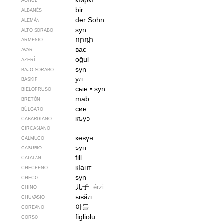
кIиркI
AGHUL
bir
ALBANÉS
der Sohn
ALEMÁN
syn
ALTO SORABO
որդի
ARMENIO
вас
AVAR
oğul
AZERÍ
syn
BAJO SORABO
ул
BASKIR
сын
•
syn
BIELORRUSO
mab
BRETÓN
син
BÚLGARO
къуэ
CABARDIANO-
CIRCASIANO
көвүн
CALMUCO
syn
CASUBIO
fill
CATALÁN
кIант
CHECHENO
syn
CHECO
儿子
érzi
CHINO
ывӑл
CHUVASIO
아들
COREANO
figliolu
CORSO