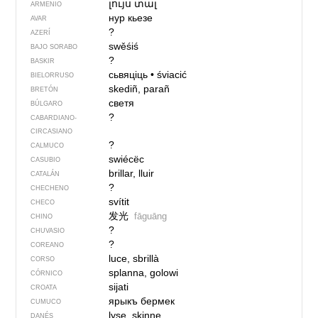
լույս տալ
ARMENIO
нур кьезе
AVAR
?
AZERÍ
swěśiś
BAJO SORABO
?
BASKIR
сьвяціць
•
śviacić
BIELORRUSO
skediñ, parañ
BRETÓN
светя
BÚLGARO
?
CABARDIANO-
CIRCASIANO
?
CALMUCO
swiécëc
CASUBIO
brillar, lluir
CATALÁN
?
CHECHENO
svítit
CHECO
发光
fāguāng
CHINO
?
CHUVASIO
?
COREANO
luce, sbrillà
CORSO
splanna, golowi
CÓRNICO
sijati
CROATA
ярыкъ бермек
CUMUCO
lyse, skinne
DANÉS