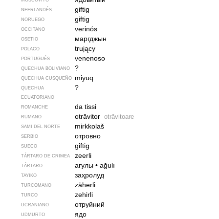
MOSCOVITO
giftig
NEERLANDÉS
giftig
NORUEGO
verinós
OCCITANO
маргджын
OSETIO
trujący
POLACO
venenoso
PORTUGUÉS
?
QUECHUA BOLIVIANO
miyuq
QUECHUA CUSQUEÑO
?
QUECHUA
ECUATORIANO
da tissi
ROMANCHE
otrăvitor
otrăvitoare
RUMANO
mirkkolaš
SAMI DEL NORTE
отровно
SERBIO
giftig
SUECO
zeerli
TÁRTARO DE CRIMEA
агулы
•
ağulı
TÁRTARO
заҳролуд
TAYIKO
zäherli
TURCOMANO
zehirli
TURCO
отруйний
UCRANIANO
ядо
UDMURTO