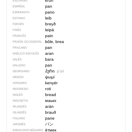
kruh
ESLOVENO
pan
ESPAÑOL
pano
ESPERANTO
leib
ESTONIO
breyð
FEROÉS
leipä
FINÉS
pain
FRANCÉS
bôle, brea
FRISÓN OCCIDENTAL
pan
FRIULANO
aran
GAÉLICO ESCOCÉS
bara
GALÉS
pan
GALLEGO
პური
pʼuri
GEORGIANO
ψωμί
GRIEGO
kenyér
HÚNGARO
roti
INDONESIO
bread
INGLÉS
маькх
INGUSETIO
arán
IRLANDÉS
brauð
ISLANDÉS
pane
ITALIANO
パン
JAPONÉS
ётмек
KARACHAYO-BÁLKARO