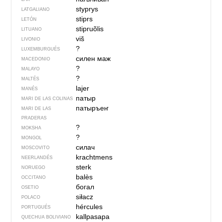
styprys
LATGALIANO
stiprs
LETÓN
stipruõlis
LITUANO
viš
LIVONIO
?
LUXEMBURGUÉS
силен маж
MACEDONIO
?
MALAYO
?
MALTÉS
lajer
MANÉS
патыр
MARI DE LAS COLINAS
патыръеҥ
MARI DE LAS
PRADERAS
?
MOKSHA
?
MONGOL
силач
MOSCOVITO
krachtmens
NEERLANDÉS
sterk
NORUEGO
balès
OCCITANO
богал
OSETIO
siłacz
POLACO
hércules
PORTUGUÉS
kallpasapa
QUECHUA BOLIVIANO