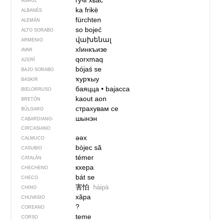
гучI хьас
AGHUL
ka frikë
ALBANÉS
fürchten
ALEMÁN
so bojeć
ALTO SORABO
վախենալ
ARMENIO
хIинкъизе
AVAR
qorxmaq
AZERÍ
bójaś se
BAJO SORABO
ҡурҡыу
BASKIR
баяцца
•
bajacca
BIELORRUSO
kaout aon
BRETÓN
страхувам се
BÚLGARO
шынэн
CABARDIANO-
CIRCASIANO
әәх
CALMUCO
bòjec sã
CASUBIO
témer
CATALÁN
кхера
CHECHENO
bát se
CHECO
害怕
hàipà
CHINO
хӑра
CHUVASIO
?
COREANO
teme
CORSO