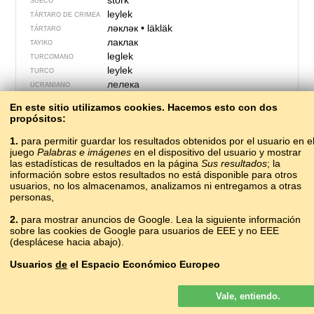
stork
SUECO
leylek
TÁRTARO DE CRIMEA
ләкләк
•
läkläk
TÁRTARO
лаклак
TAYIKO
leglek
TURCOMANO
leylek
TURCO
лелека
UCRANIANO
ванем
UDMURTO
En este sitio utilizamos cookies. Hacemos esto con dos
laylak
UZBEKO
propósitos:
amiamoko
VASCO
cò
1.
para permitir guardar los resultados obtenidos por el usuario en e
VIETNAMITA
juego
Palabras e imágenes
en el dispositivo del usuario y mostrar
śtüch
VILAMOVICIANO
las estadísticas de resultados en la página
Sus resultados
; la
эһирдиҥилэр кэргэннэрэ
YAKUTO
información sobre estos resultados no está disponible para otros
?
YIDIS
usuarios, no los almacenamos, analizamos ni entregamos a otras
personas,
2.
para mostrar anuncios de Google. Lea la siguiente información
sobre las cookies de Google para usuarios de EEE y no EEE
(desplácese hacia abajo).
Usuarios
de
el Espacio Económico Europeo
Los anuncios de Google que se muestran en nuestro sitio para los
Vale, entiendo.
usuarios del EEE
no
son personalizados. Si bien estos anuncios no
usan cookies para la personalización de los anuncios, sí lo hacen