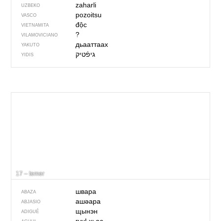
zaharli
UZBEKO
pozoitsu
VASCO
độc
VIETNAMITA
?
VILAMOVICIANO
дьааттаах
YAKUTO
YIDIS
17 – temer
швара
ABAZA
ашәара
ABJASIO
щынэн
ADIGUÉ