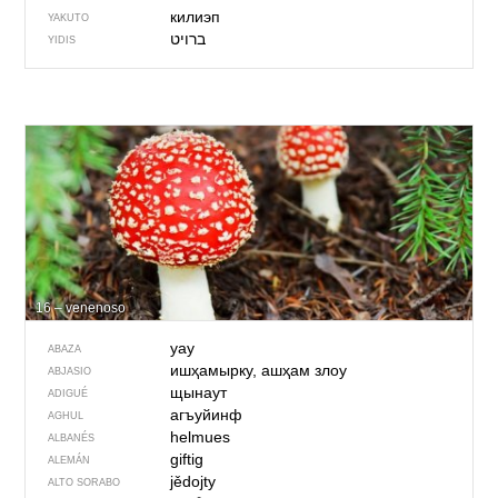
килиэп
YAKUTO
ברויט
YIDIS
16 – venenoso
уау
ABAZA
ишҳамырку, ашҳам злоу
ABJASIO
щынаут
ADIGUÉ
агъуйинф
AGHUL
helmues
ALBANÉS
giftig
ALEMÁN
jědojty
ALTO SORABO