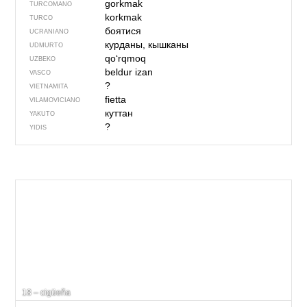
gorkmak
TURCOMANO
korkmak
TURCO
боятися
UCRANIANO
курданы, кышканы
UDMURTO
qo‘rqmoq
UZBEKO
beldur izan
VASCO
?
VIETNAMITA
fietta
VILAMOVICIANO
куттан
YAKUTO
?
YIDIS
18 – cigüeña