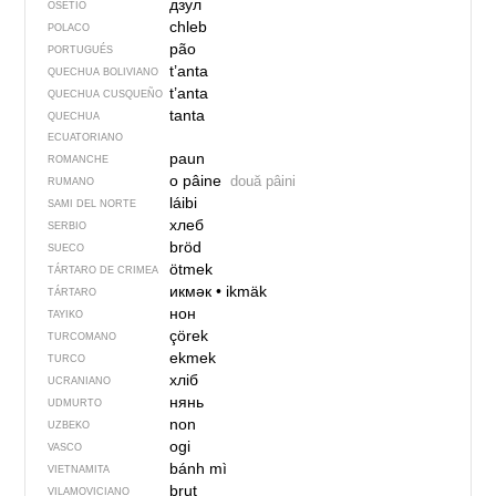
дзул
OSETIO
chleb
POLACO
pão
PORTUGUÉS
t’anta
QUECHUA BOLIVIANO
t’anta
QUECHUA CUSQUEÑO
tanta
QUECHUA
ECUATORIANO
paun
ROMANCHE
o pâine
două pâini
RUMANO
láibi
SAMI DEL NORTE
хлеб
SERBIO
bröd
SUECO
ötmek
TÁRTARO DE CRIMEA
икмәк
•
ikmäk
TÁRTARO
нон
TAYIKO
çörek
TURCOMANO
ekmek
TURCO
хліб
UCRANIANO
нянь
UDMURTO
non
UZBEKO
ogi
VASCO
bánh mì
VIETNAMITA
brut
VILAMOVICIANO