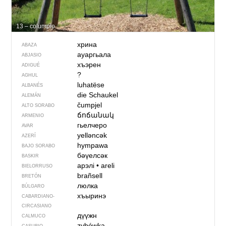
13 – columpio
хрина
ABAZA
ауаргьала
ABJASIO
хъэрен
ADIGUÉ
?
AGHUL
luhatëse
ALBANÉS
die Schaukel
ALEMÁN
čumpjel
ALTO SORABO
ճոճանակ
ARMENIO
гьелчеро
AVAR
yelləncək
AZERÍ
hympawa
BAJO SORABO
бәүелсәк
BASKIR
арэлі
•
areli
BIELORRUSO
brañsell
BRETÓN
люлка
BÚLGARO
хъыринэ
CABARDIANO-
CIRCASIANO
дүүжн
CALMUCO
zybówka