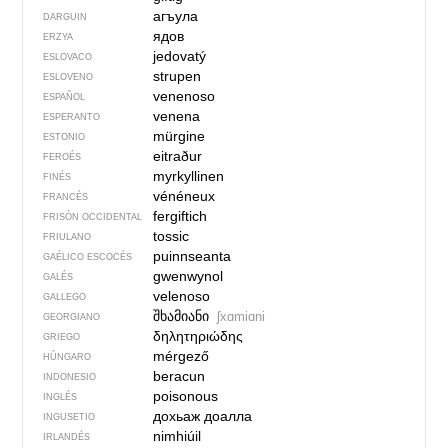
агъула
DARGUIN
ядов
ERZYA
jedovatý
ESLOVACO
strupen
ESLOVENO
venenoso
ESPAÑOL
venena
ESPERANTO
mürgine
ESTONIO
eitraður
FEROÉS
myrkyllinen
FINÉS
vénéneux
FRANCÉS
fergiftich
FRISÓN OCCIDENTAL
tossic
FRIULANO
puinnseanta
GAÉLICO ESCOCÉS
gwenwynol
GALÉS
velenoso
GALLEGO
შხამიანი
ʃxɑmiɑni
GEORGIANO
δηλητηριώδης
GRIEGO
mérgező
HÚNGARO
beracun
INDONESIO
poisonous
INGLÉS
дохьаж доалла
INGUSETIO
nimhiúil
IRLANDÉS