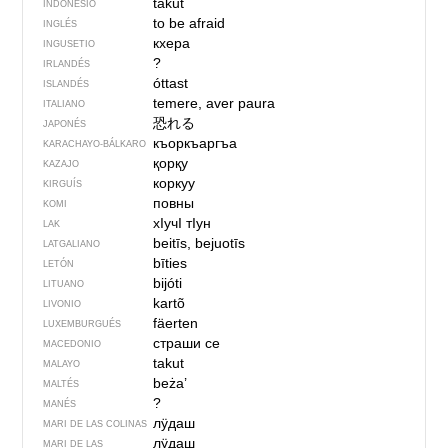
takut
INDONESIO
to be afraid
INGLÉS
кхера
INGUSETIO
?
IRLANDÉS
óttast
ISLANDÉS
temere, aver paura
ITALIANO
恐れる
JAPONÉS
къоркъаргъа
KARACHAYO-BÁLKARO
қорқу
KAZAJO
коркуу
KIRGUÍS
повны
KOMI
хIучI тIун
LAK
beitīs, bejuotīs
LATGALIANO
bīties
LETÓN
bijóti
LITUANO
kartõ
LIVONIO
fäerten
LUXEMBURGUÉS
страши се
MACEDONIO
takut
MALAYO
beża’
MALTÉS
?
MANÉS
лӱдаш
MARI DE LAS COLINAS
лӱдаш
MARI DE LAS