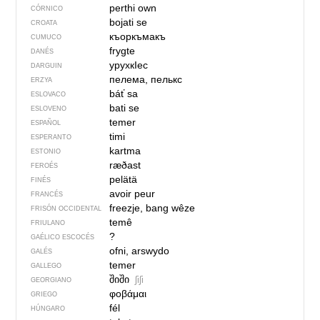
perthi own
CÓRNICO
bojati se
CROATA
къоркъмакъ
CUMUCO
frygte
DANÉS
урухкIес
DARGUIN
пелема, пелькс
ERZYA
báť sa
ESLOVACO
bati se
ESLOVENO
temer
ESPAÑOL
timi
ESPERANTO
kartma
ESTONIO
ræðast
FEROÉS
pelätä
FINÉS
avoir peur
FRANCÉS
freezje, bang wêze
FRISÓN OCCIDENTAL
temê
FRIULANO
?
GAÉLICO ESCOCÉS
ofni, arswydo
GALÉS
temer
GALLEGO
შიში
ʃiʃi
GEORGIANO
φοβάμαι
GRIEGO
fél
HÚNGARO