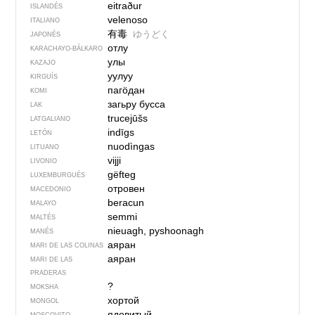
eitraður
ISLANDÉS
velenoso
ITALIANO
有毒
ゆうどく
JAPONÉS
отлу
KARACHAYO-BÁLKARO
улы
KAZAJO
уулуу
KIRGUÍS
пагӧдан
KOMI
загьру бусса
LAK
trucejūšs
LATGALIANO
indīgs
LETÓN
nuodìngas
LITUANO
vijji
LIVONIO
gëfteg
LUXEMBURGUÉS
отровен
MACEDONIO
beracun
MALAYO
semmi
MALTÉS
nieuagh, pyshoonagh
MANÉS
аяран
MARI DE LAS COLINAS
аяран
MARI DE LAS
PRADERAS
?
MOKSHA
хортой
MONGOL
ядовитый