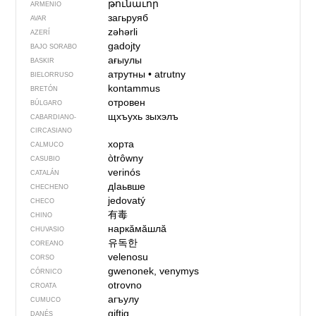
թունաւոր
ARMENIO
загьруяб
AVAR
zəhərli
AZERÍ
gadojty
BAJO SORABO
ағыулы
BASKIR
атрутны
•
atrutny
BIELORRUSO
kontammus
BRETÓN
отровен
BÚLGARO
щхъухь зыхэлъ
CABARDIANO-
CIRCASIANO
хорта
CALMUCO
òtrôwny
CASUBIO
verinós
CATALÁN
дIаьвше
CHECHENO
jedovatý
CHECO
有毒
CHINO
наркӑмӑшлӑ
CHUVASIO
유독한
COREANO
velenosu
CORSO
gwenonek, venymys
CÓRNICO
otrovno
CROATA
агъулу
CUMUCO
giftig
DANÉS