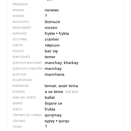
PRADERAS
пелемс
MOKSHA
?
MONGOL
бояться
MOSCOVITO
vrezen
NEERLANDÉS
frykte
•
frykta
NORUEGO
crànher
OCCITANO
тӕрсын
OSETIO
bać się
POLACO
temer
PORTUGUÉS
manchay, kharkay
QUECHUA BOLIVIANO
manchay
QUECHUA CUSQUEÑO
manchana
QUECHUA
ECUATORIANO
temair, avair tema
ROMANCHE
a se teme
mă tem
RUMANO
ballat
SAMI DEL NORTE
бојати се
SERBIO
frukta
SUECO
qorqmaq
TÁRTARO DE CRIMEA
курку
•
qurqu
TÁRTARO
?
TAYIKO