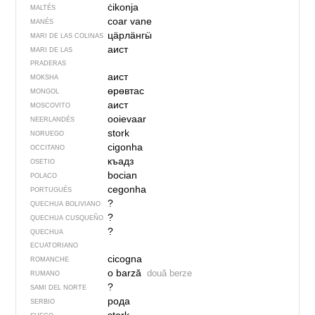
ċikonja
MALTÉS
coar vane
MANÉS
цӓрлӓнгӹ
MARI DE LAS COLINAS
аист
MARI DE LAS
PRADERAS
аист
MOKSHA
өрөвтас
MONGOL
аист
MOSCOVITO
ooievaar
NEERLANDÉS
stork
NORUEGO
cigonha
OCCITANO
къадз
OSETIO
bocian
POLACO
cegonha
PORTUGUÉS
?
QUECHUA BOLIVIANO
?
QUECHUA CUSQUEÑO
?
QUECHUA
ECUATORIANO
cicogna
ROMANCHE
o barză
două berze
RUMANO
?
SAMI DEL NORTE
рода
SERBIO