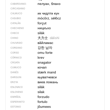
пелуан, бланэ
CABARDIANO-
CIRCASIANO
ик чидлтә күн
CALMUCO
mòcôrz, sëłôcz
CASUBIO
forçut
CATALÁN
ницкъхо
CHECHENO
silák
CHECO
大力士
dàlìshì
CHINO
вӑйламас
CHUVASIO
강한 남자
COREANO
omu forte
CORSO
krev
CÓRNICO
snagator
CROATA
кочап
CUMUCO
stærk mand
DANÉS
кьуватчевси
DARGUIN
виев ломань
ERZYA
silák
ESLOVACO
silak
ESLOVENO
forzudo
ESPAÑOL
fortulo
ESPERANTO
jõumees
ESTONIO