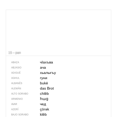
15 – pan
чIахъва
ABAZA
ача
ABJASIO
хьалыгъу
ADIGUÉ
гуни
AGHUL
bukë
ALBANÉS
das Brot
ALEMÁN
chlěb
ALTO SORABO
հաց
ARMENIO
чед
AVAR
çörək
AZERÍ
klěb
BAJO SORABO