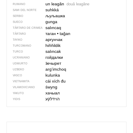
un leagăn
două leagăne
RUMANO
suhkká
SAMI DEL NORTE
љуљашка
SERBIO
gunga
SUECO
salıncaq
TÁRTARO DE CRIMEA
таган
•
tağan
TÁRTARO
арғунчак
TAYIKO
hiňňildik
TURCOMANO
salıncak
TURCO
гойдалки
UCRANIANO
ӟечырет
UDMURTO
argʻimchoq
UZBEKO
kulunka
VASCO
cái xích đu
VIETNAMITA
śwyng
VILAMOVICIANO
хачыал
YAKUTO
הוידלקע
YIDIS