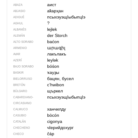
аист
ABAZA
аҟарҳан
ABJASIO
псыхэуэщIыбыпцIэ
ADIGUÉ
?
AGHUL
lejlek
ALBANÉS
der Storch
ALEMÁN
baćon
ALTO SORABO
արագիլ
ARMENIO
лакълакъ
AVAR
leylək
AZERÍ
bóśon
BAJO SORABO
ҡауҙы
BASKIR
бацян, бусел
BIELORRUSO
c’hwibon
BRETÓN
щъркел
BÚLGARO
псыхэуэщIыбыпцIэ
CABARDIANO-
CIRCASIANO
ханчилду
CALMUCO
bòcón
CASUBIO
cigonya
CATALÁN
чIерийдохург
CHECHENO
čáp
CHECO