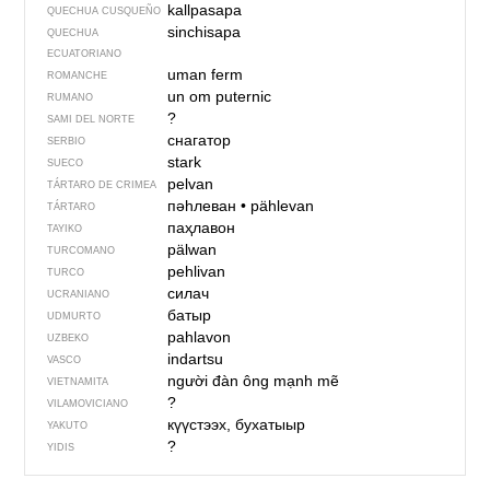
kallpasapa
QUECHUA CUSQUEÑO
sinchisapa
QUECHUA
ECUATORIANO
uman ferm
ROMANCHE
un om puternic
RUMANO
?
SAMI DEL NORTE
снагатор
SERBIO
stark
SUECO
pelvan
TÁRTARO DE CRIMEA
пәһлеван
•
pählevan
TÁRTARO
паҳлавон
TAYIKO
pälwan
TURCOMANO
pehlivan
TURCO
силач
UCRANIANO
батыр
UDMURTO
pahlavon
UZBEKO
indartsu
VASCO
người đàn ông mạnh mẽ
VIETNAMITA
?
VILAMOVICIANO
күүстээх, бухатыыр
YAKUTO
?
YIDIS