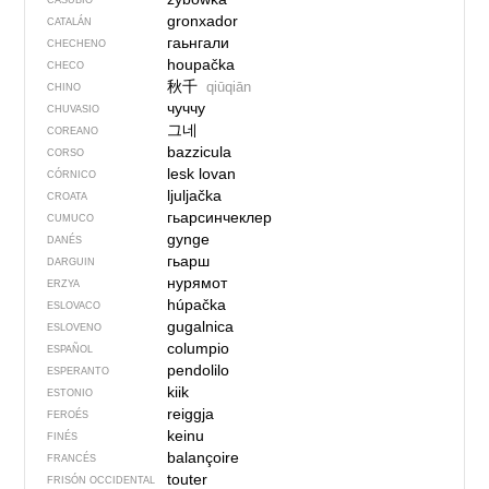
CASUBIO
gronxador
CATALÁN
гаьнгали
CHECHENO
houpačka
CHECO
秋千
qiūqiān
CHINO
чуччу
CHUVASIO
그네
COREANO
bazzicula
CORSO
lesk lovan
CÓRNICO
ljuljačka
CROATA
гьарсинчеклер
CUMUCO
gynge
DANÉS
гьарш
DARGUIN
нурямот
ERZYA
húpačka
ESLOVACO
gugalnica
ESLOVENO
columpio
ESPAÑOL
pendolilo
ESPERANTO
kiik
ESTONIO
reiggja
FEROÉS
keinu
FINÉS
balançoire
FRANCÉS
touter
FRISÓN OCCIDENTAL