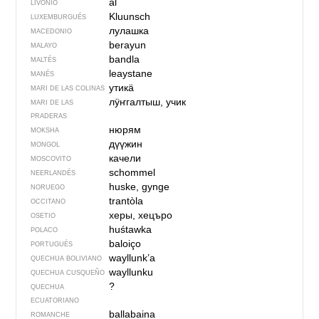
äl
LIVONIO
Kluunsch
LUXEMBURGUÉS
лулашка
MACEDONIO
berayun
MALAYO
bandla
MALTÉS
leaystane
MANÉS
утикӓ
MARI DE LAS COLINAS
лӱҥгалтыш, учик
MARI DE LAS
PRADERAS
нюрям
MOKSHA
дүүжин
MONGOL
качели
MOSCOVITO
schommel
NEERLANDÉS
huske, gynge
NORUEGO
trantòla
OCCITANO
херы, хецъро
OSETIO
huśtawka
POLACO
baloiço
PORTUGUÉS
wayllunk’a
QUECHUA BOLIVIANO
wayllunku
QUECHUA CUSQUEÑO
?
QUECHUA
ECUATORIANO
ballabaina
ROMANCHE