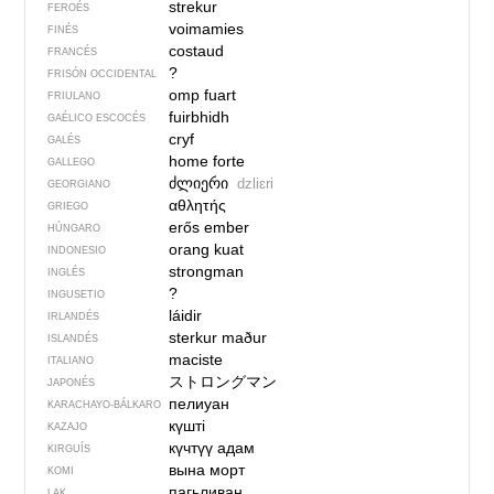
strekur
FEROÉS
voimamies
FINÉS
costaud
FRANCÉS
?
FRISÓN OCCIDENTAL
omp fuart
FRIULANO
fuirbhidh
GAÉLICO ESCOCÉS
cryf
GALÉS
home forte
GALLEGO
ძლიერი
dzliɛri
GEORGIANO
αθλητής
GRIEGO
erős ember
HÚNGARO
orang kuat
INDONESIO
strongman
INGLÉS
?
INGUSETIO
láidir
IRLANDÉS
sterkur maður
ISLANDÉS
maciste
ITALIANO
ストロングマン
JAPONÉS
пелиуан
KARACHAYO-BÁLKARO
күшті
KAZAJO
күчтүү адам
KIRGUÍS
вына морт
KOMI
пагьливан
LAK