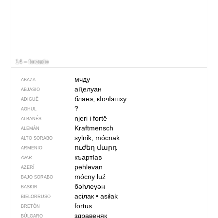
14 – forzudo
мчду
ABAZA
аԥелуан
ABJASIO
бланэ, кIочIэшху
ADIGUÉ
?
AGHUL
njeri i fortë
ALBANÉS
Kraftmensch
ALEMÁN
sylnik, mócnak
ALTO SORABO
ուժեղ մարդ
ARMENIO
къартIав
AVAR
pəhləvan
AZERÍ
mócny luź
BAJO SORABO
бәһлеүән
BASKIR
асілак
•
asiłak
BIELORRUSO
fortus
BRETÓN
здравеняк
BÚLGARO