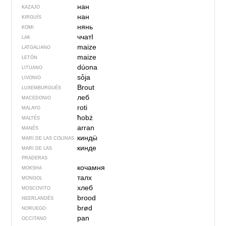
нан
KAZAJO
нан
KIRGUÍS
нянь
KOMI
ччатӀ
LAK
maize
LATGALIANO
maize
LETÓN
dúona
LITUANO
sȱja
LIVONIO
Brout
LUXEMBURGUÉS
леб
MACEDONIO
roti
MALAYO
ħobż
MALTÉS
arran
MANÉS
киндӹ
MARI DE LAS COLINAS
кинде
MARI DE LAS
PRADERAS
кочамня
MOKSHA
талх
MONGOL
хлеб
MOSCOVITO
brood
NEERLANDÉS
brød
NORUEGO
pan
OCCITANO