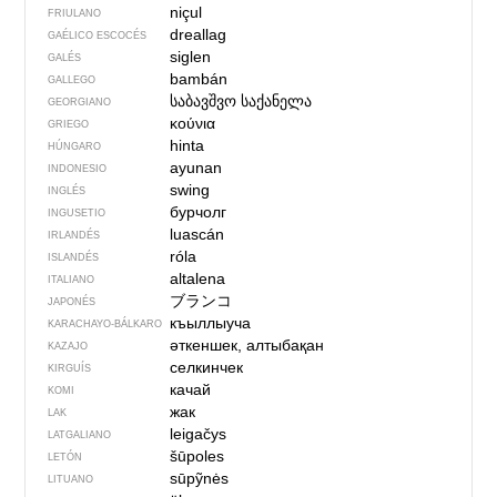
niçul
FRIULANO
dreallag
GAÉLICO ESCOCÉS
siglen
GALÉS
bambán
GALLEGO
საბავშვო საქანელა
GEORGIANO
κούνια
GRIEGO
hinta
HÚNGARO
ayunan
INDONESIO
swing
INGLÉS
бурчолг
INGUSETIO
luascán
IRLANDÉS
róla
ISLANDÉS
altalena
ITALIANO
ブランコ
JAPONÉS
къыллыуча
KARACHAYO-BÁLKARO
әткеншек, алтыбақан
KAZAJO
селкинчек
KIRGUÍS
качай
KOMI
жак
LAK
leigačys
LATGALIANO
šūpoles
LETÓN
sūpỹnės
LITUANO