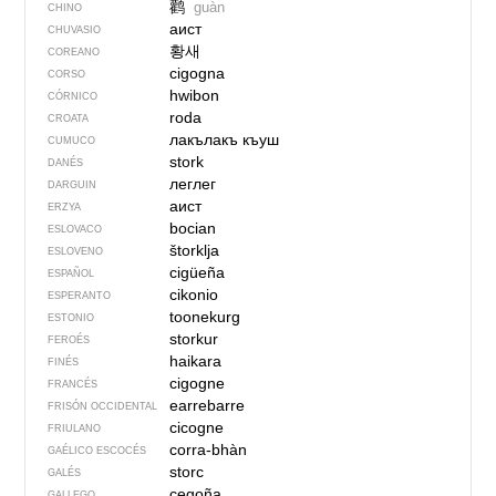
鹳
guàn
CHINO
аист
CHUVASIO
황새
COREANO
cigogna
CORSO
hwibon
CÓRNICO
roda
CROATA
лакълакъ къуш
CUMUCO
stork
DANÉS
леглег
DARGUIN
аист
ERZYA
bocian
ESLOVACO
štorklja
ESLOVENO
cigüeña
ESPAÑOL
cikonio
ESPERANTO
toonekurg
ESTONIO
storkur
FEROÉS
haikara
FINÉS
cigogne
FRANCÉS
earrebarre
FRISÓN OCCIDENTAL
cicogne
FRIULANO
corra-bhàn
GAÉLICO ESCOCÉS
storc
GALÉS
cegoña
GALLEGO