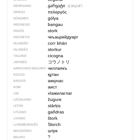
ყარყატი
qʼɑrqʼɑtʼi
GEORGIANO
πελαργός
GRIEGO
gólya
HÚNGARO
bangau
INDONESIO
stork
INGLÉS
чкъаьрийдуарг
INGUSETIO
corr bhán
IRLANDÉS
storkur
ISLANDÉS
cicogna
ITALIANO
コウノトリ
JAPONÉS
чиллаякъ
KARACHAYO-BÁLKARO
құтан
KAZAJO
аккунас
KIRGUÍS
аист
KOMI
хIажилаглаг
LAK
žugure
LATGALIANO
stārķis
LETÓN
gañdras
LITUANO
štork
LIVONIO
Storch
LUXEMBURGUÉS
штрк
MACEDONIO
?
MALAYO