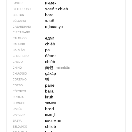
икмәк
BASKIR
хлеб
•
chleb
BIELORRUSO
bara
BRETÓN
хляб
BÚLGARO
щIакхъуэ
CABARDIANO-
CIRCASIANO
өдмг
CALMUCO
chléb
CASUBIO
pa
CATALÁN
бе̄пиг
CHECHENO
chléb
CHECO
面包
miànbāo
CHINO
ҫӑкӑр
CHUVASIO
빵
COREANO
pane
CORSO
bara
CÓRNICO
kruh
CROATA
экмек
CUMUCO
brød
DANÉS
кьацӀ
DARGUIN
кочомне
ERZYA
chlieb
ESLOVACO