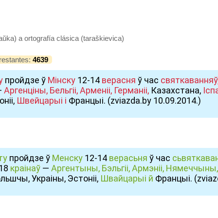
aŭka) a ortografía clásica (taraškievica)
restantes:
4639
у
пройдзе ў
Мінску
12-14
верасня
ў час
святкаванняў
—
Аргенціны,
Бельгіі,
Арменіі,
Германіі,
Казахстана,
Іспа
ніі,
Швейцарыі
і
Францыі. (zvіazda.by 10.09.2014.)
ту
пройдзе ў
Менску
12-14
верасьня
ў час
сьвяткаван
 18
краінаў
—
Аргентыны,
Бэльгіі,
Армэніі,
Нямеччыны,
льшчы, Украіны, Эстоніі,
Швайцарыі
й
Францыі. (zvіaz