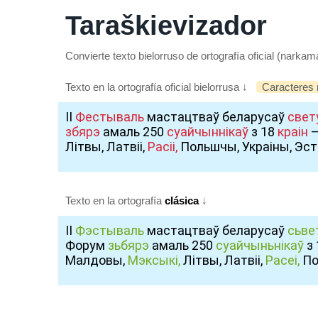
Taraškievizador
Convierte texto bielorruso de ortografía oficial (narkam
Texto en la ortografía oficial bielorrusa ↓
Caracteres 
ІІ
Фестываль
мастацтваў беларусаў
свет
збярэ
амаль 250
суайчыннікаў
з 18
краін
Літвы, Латвіі,
Расіі,
Польшчы, Украіны, Эсто
Texto en la ortografía
clásica
↓
ІІ
Фэстываль
мастацтваў беларусаў
сьве
Форум
зьбярэ
амаль 250
суайчыньнікаў
з
Малдовы,
Мэксыкі,
Літвы, Латвіі,
Расеі,
По