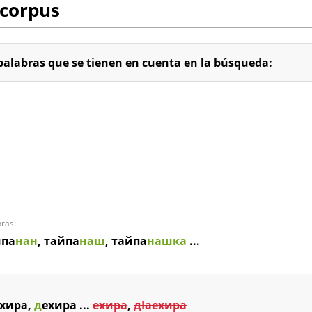
 corpus
palabras que se tienen en cuenta en la búsqueda:
ras:
йпа
нан
, тайпа
наш
, тайпа
нашка
...
хира,
д
ехира ...
ехира
,
дIаехира