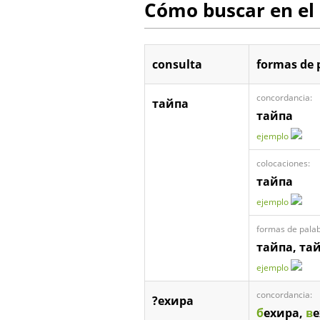
Cómo buscar en el
consulta
formas de 
concordancia:
тайпа
тайпа
ejemplo
colocaciones:
тайпа
ejemplo
formas de palab
тайпа, та
ejemplo
concordancia:
?ехира
б
ехира,
в
е