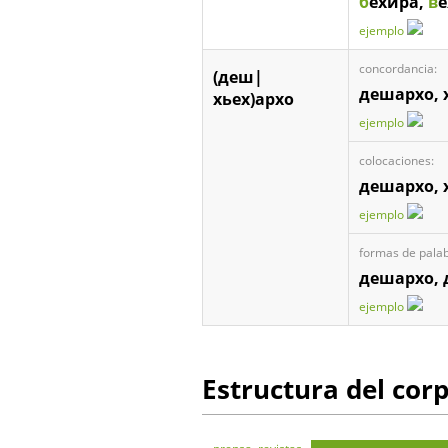
б
ехира,
в
е
ejemplo
concordancia:
(деш|
дешархо, 
хьех)архо
ejemplo
colocaciones:
дешархо, 
ejemplo
formas de palab
дешархо,
ejemplo
Estructura del cor