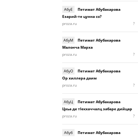
АбуЕ
Петимат Абубакарова
Езарий-те цунна со?
proza.ru
?
АбуМ
Петимат Абубакарова
Малонча Марха
proza.ru
?
АбуО
Петимат Абубакарова
Ор хиллера даим
proza.ru
?
АбуЦ
Петимат Абубакарова
Цхьа де тIекхаччалц забаре дийцар
proza.ru
?
Абуб
Петимат Абубакарова