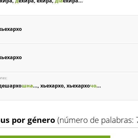
хира,
д
ехира, ехира,
дIа
ехира...
хьехархо
хьехархо
ras:
 дешархо
шна
..., хьехархо, хьехархо
чо
...
pus por género
(número de palabras: 