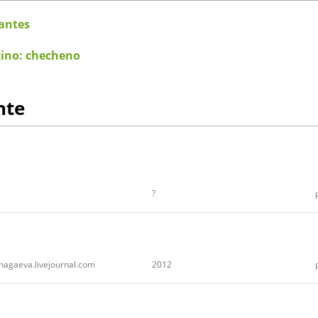
antes
atino: checheno
nte
?
chagaeva.livejournal.com
2012