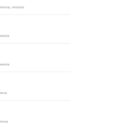
prensa, revistas
poesía
poesía
otros
prosa