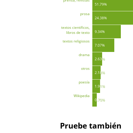
prensa, revistas
51.79%
prosa
24.38%
textos cientificos,
9.34%
libros de texto
textos religiosos
7.07%
drama
2.63%
otros
2.18%
poesía
1.91%
Wikipedia
0.70%
Pruebe también