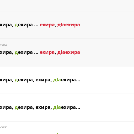
хира,
д
ехира ...
ехира
,
дIаехира
ras:
хира,
д
ехира ...
ехира
,
дIаехира
хира,
д
ехира, ехира,
дIа
ехира...
хира,
д
ехира, ехира,
дIа
ехира...
ras: