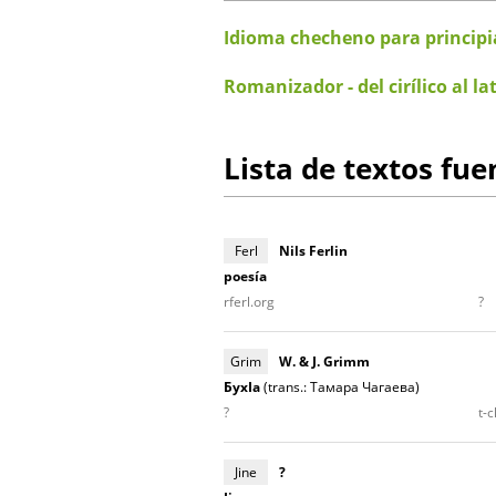
Idioma checheno para principi
Romanizador - del cirílico al l
Lista de textos fue
Ferl
Nils Ferlin
poesía
rferl.org
?
Grim
W. & J. Grimm
БухIа
(trans.: Тамара Чагаева)
?
t-
Jine
?