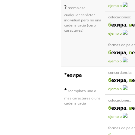
ejemplo
?
reemplaza
cualquier carácter
colocaciones:
individual pero no una
б
ехира,
в
е
cadena vacía (cero
caracteres)
ejemplo
formas de palab
б
ехира,
в
е
ejemplo
concordancia:
*ехира
б
ехира,
в
е
ejemplo
*
reemplaza uno o
más caracteres o una
colocaciones:
cadena vacía
б
ехира,
в
е
ejemplo
formas de palab