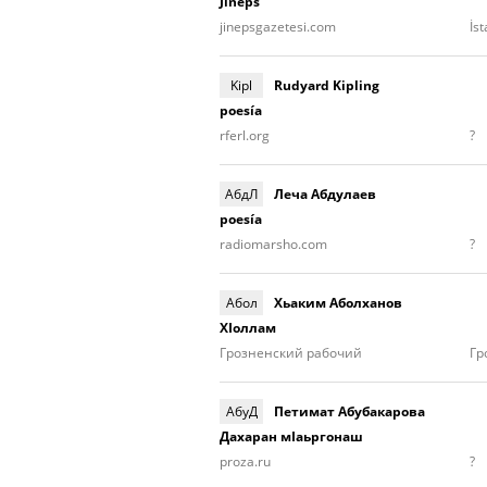
Jineps
jinepsgazetesi.com
İs
Kipl
Rudyard Kipling
poesía
rferl.org
?
АбдЛ
Леча Абдулаев
poesía
radiomarsho.com
?
Абол
Хьаким Аболханов
ХIоллам
Грозненский рабочий
Гр
АбуД
Петимат Абубакарова
Дахаран мIаьргонаш
proza.ru
?