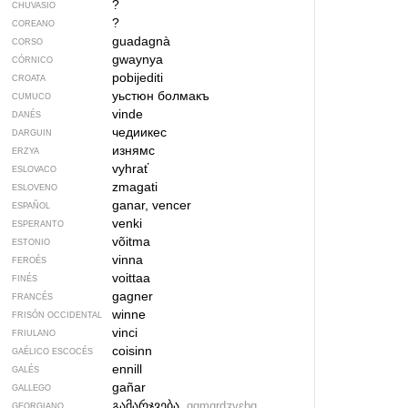
?
CHUVASIO
?
COREANO
guadagnà
CORSO
gwaynya
CÓRNICO
pobijediti
CROATA
уьстюн болмакъ
CUMUCO
vinde
DANÉS
чедиикес
DARGUIN
изнямс
ERZYA
vyhrať
ESLOVACO
zmagati
ESLOVENO
ganar, vencer
ESPAÑOL
venki
ESPERANTO
võitma
ESTONIO
vinna
FEROÉS
voittaa
FINÉS
gagner
FRANCÉS
winne
FRISÓN OCCIDENTAL
vinci
FRIULANO
coisinn
GAÉLICO ESCOCÉS
ennill
GALÉS
gañar
GALLEGO
გამარჯვება
gɑmɑrdʒvɛbɑ
GEORGIANO