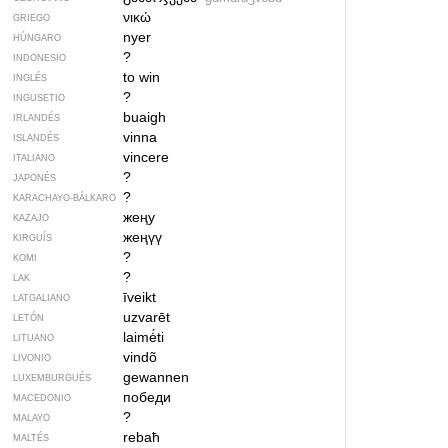
νικώ
GRIEGO
nyer
HÚNGARO
?
INDONESIO
to win
INGLÉS
?
INGUSETIO
buaigh
IRLANDÉS
vinna
ISLANDÉS
vincere
ITALIANO
?
JAPONÉS
?
KARACHAYO-BÁLKARO
жеңу
KAZAJO
жеңүү
KIRGUÍS
?
KOMI
?
LAK
īveikt
LATGALIANO
uzvarēt
LETÓN
laimė́ti
LITUANO
vindõ
LIVONIO
gewannen
LUXEMBURGUÉS
победи
MACEDONIO
?
MALAYO
rebaħ
MALTÉS