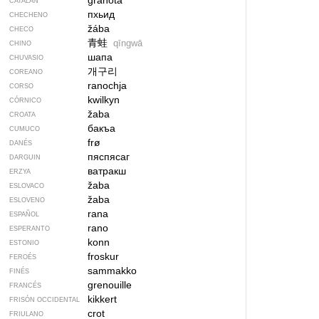
granota
CATALÁN
пхьид
CHECHENO
žába
CHECO
青蛙
qīngwā
CHINO
шапа
CHUVASIO
개구리
COREANO
ranochja
CORSO
kwilkyn
CÓRNICO
žaba
CROATA
бакъа
CUMUCO
frø
DANÉS
пяспясаг
DARGUIN
ватракш
ERZYA
žaba
ESLOVACO
žaba
ESLOVENO
rana
ESPAÑOL
rano
ESPERANTO
konn
ESTONIO
froskur
FEROÉS
sammakko
FINÉS
grenouille
FRANCÉS
kikkert
FRISÓN OCCIDENTAL
crot
FRIULANO