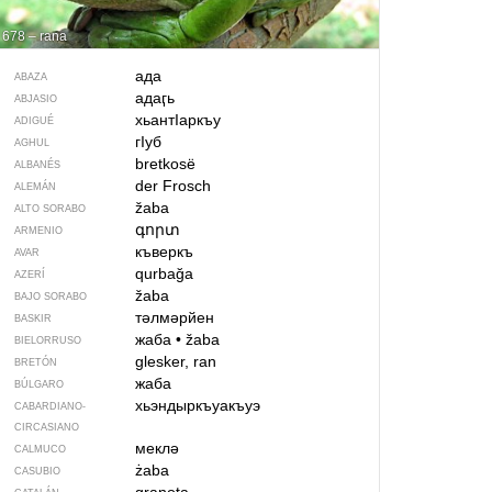
678 – rana
ада
ABAZA
адаӷь
ABJASIO
хьантIаркъу
ADIGUÉ
гIуб
AGHUL
bretkosë
ALBANÉS
der Frosch
ALEMÁN
žaba
ALTO SORABO
գորտ
ARMENIO
къверкъ
AVAR
qurbağa
AZERÍ
žaba
BAJO SORABO
тәлмәрйен
BASKIR
жаба
•
žaba
BIELORRUSO
glesker, ran
BRETÓN
жаба
BÚLGARO
хьэндыркъуакъуэ
CABARDIANO-
CIRCASIANO
меклә
CALMUCO
żaba
CASUBIO