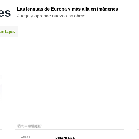
es
Las lenguas de Europa y más allá en imágenes
Juega y aprende nuevas palabras.
untajes
674 – enjugar
рыцкьара
ABAZA