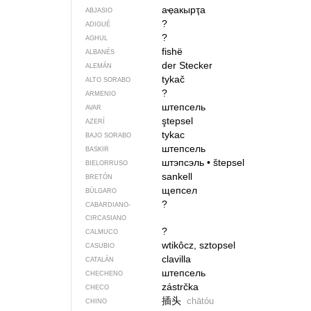
аҿакырҭа
ABJASIO
?
ADIGUÉ
?
AGHUL
fishë
ALBANÉS
der Stecker
ALEMÁN
tykač
ALTO SORABO
?
ARMENIO
штепсель
AVAR
ştepsel
AZERÍ
tykac
BAJO SORABO
штепсель
BASKIR
штэпсэль
•
štepsel
BIELORRUSO
sankell
BRETÓN
щепсел
BÚLGARO
?
CABARDIANO-
CIRCASIANO
?
CALMUCO
wtikôcz, sztopsel
CASUBIO
clavilla
CATALÁN
штепсель
CHECHENO
zástrčka
CHECO
插头
chātóu
CHINO