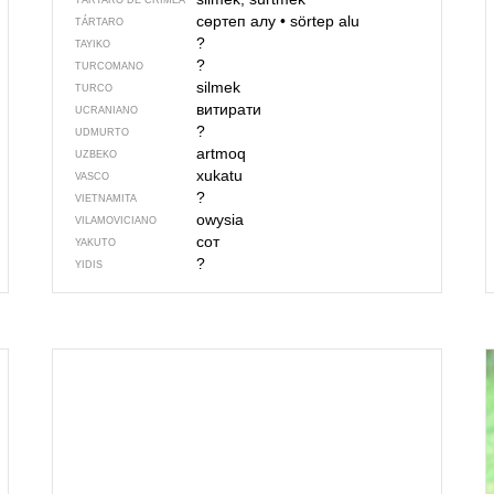
TÁRTARO DE CRIMEA
сөртеп алу
•
sörtep alu
TÁRTARO
?
TAYIKO
?
TURCOMANO
silmek
TURCO
витирати
UCRANIANO
?
UDMURTO
artmoq
UZBEKO
xukatu
VASCO
?
VIETNAMITA
owysia
VILAMOVICIANO
сот
YAKUTO
?
YIDIS