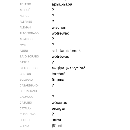
арыцқьара
ABJASIO
?
ADIGUÉ
?
AGHUL
?
ALBANÉS
wischen
ALEMÁN
wótrěwać
ALTO SORABO
?
ARMENIO
?
AVAR
silib təmizləmək
AZERÍ
wótrěwaś
BAJO SORABO
?
BASKIR
выціраць
•
vycirać
BIELORRUSO
torchañ
BRETÓN
бърша
BÚLGARO
?
CABARDIANO-
CIRCASIANO
?
CALMUCO
wëcerac
CASUBIO
eixugar
CATALÁN
?
CHECHENO
utírat
CHECO
擦
cā
CHINO