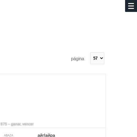
página
675 – ganar, vencer
айгIайра
ABAZA