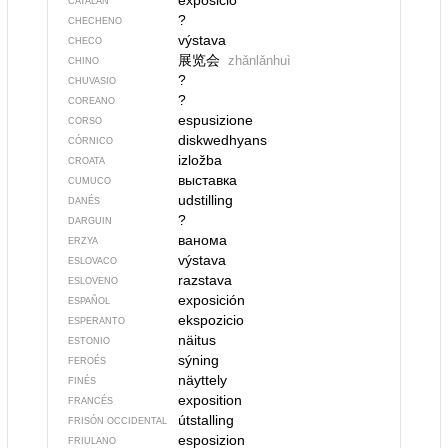
exposició
CATALÁN
?
CHECHENO
výstava
CHECO
展览会
zhǎnlǎnhuì
CHINO
?
CHUVASIO
?
COREANO
espusizione
CORSO
diskwedhyans
CÓRNICO
izložba
CROATA
выставка
CUMUCO
udstilling
DANÉS
?
DARGUIN
ванома
ERZYA
výstava
ESLOVACO
razstava
ESLOVENO
exposición
ESPAÑOL
ekspozicio
ESPERANTO
näitus
ESTONIO
sýning
FEROÉS
näyttely
FINÉS
exposition
FRANCÉS
útstalling
FRISÓN OCCIDENTAL
esposizion
FRIULANO