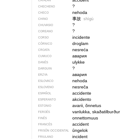
accident
CATALÁN
?
CHECHENO
nehoda
CHECO
事故
shìgù
CHINO
?
CHUVASIO
?
COREANO
incidente
CORSO
droglam
CÓRNICO
nesreća
CROATA
авария
CUMUCO
ulykke
DANÉS
?
DARGUIN
авария
ERZYA
nehoda
ESLOVACO
nesreča
ESLOVENO
accidente
ESPAÑOL
akcidento
ESPERANTO
avarii, õnnetus
ESTONIO
vanlukka, skaðatilburður
FEROÉS
onnettomuus
FINÉS
accident
FRANCÉS
ûngelok
FRISÓN OCCIDENTAL
incident
FRIULANO