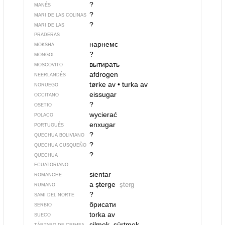
?
MANÉS
?
MARI DE LAS COLINAS
?
MARI DE LAS
PRADERAS
нарнемс
MOKSHA
?
MONGOL
вытирать
MOSCOVITO
afdrogen
NEERLANDÉS
tørke av
•
turka av
NORUEGO
eissugar
OCCITANO
?
OSETIO
wycierać
POLACO
enxugar
PORTUGUÉS
?
QUECHUA BOLIVIANO
?
QUECHUA CUSQUEÑO
?
QUECHUA
ECUATORIANO
sientar
ROMANCHE
a șterge
șterg
RUMANO
?
SAMI DEL NORTE
брисати
SERBIO
torka av
SUECO
silmek, sürtmek