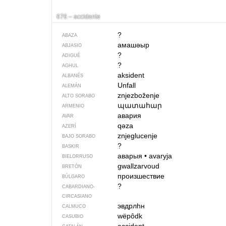
676 – accidente
?
ABAZA
амашәыр
ABJASIO
?
ADIGUÉ
?
AGHUL
aksident
ALBANÉS
Unfall
ALEMÁN
znjezboženje
ALTO SORABO
պատահար
ARMENIO
авария
AVAR
qəza
AZERÍ
znjeglucenje
BAJO SORABO
?
BASKIR
аварыя
•
avaryja
BIELORRUSO
gwallzarvoud
BRETÓN
произшествие
BÚLGARO
?
CABARDIANO-
CIRCASIANO
эвдрлһн
CALMUCO
wëpôdk
CASUBIO