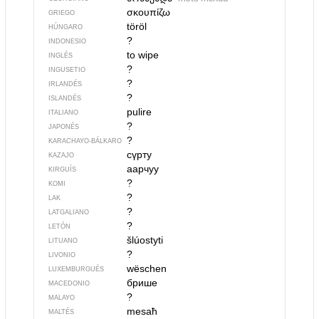
σκουπίζω
GRIEGO
töröl
HÚNGARO
?
INDONESIO
to wipe
INGLÉS
?
INGUSETIO
?
IRLANDÉS
?
ISLANDÉS
pulire
ITALIANO
?
JAPONÉS
?
KARACHAYO-BÁLKARO
сүрту
KAZAJO
аарчуу
KIRGUÍS
?
KOMI
?
LAK
?
LATGALIANO
?
LETÓN
šlúostyti
LITUANO
?
LIVONIO
wëschen
LUXEMBURGUÉS
брише
MACEDONIO
?
MALAYO
mesaħ
MALTÉS