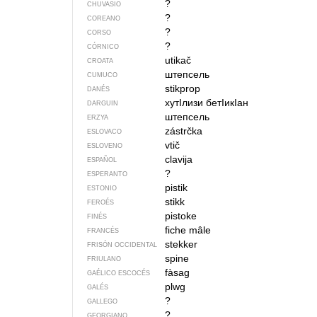
?
CHUVASIO
?
COREANO
?
CORSO
?
CÓRNICO
utikač
CROATA
штепсель
CUMUCO
stikprop
DANÉS
хутIлизи бетIикIан
DARGUIN
штепсель
ERZYA
zástrčka
ESLOVACO
vtič
ESLOVENO
clavija
ESPAÑOL
?
ESPERANTO
pistik
ESTONIO
stikk
FEROÉS
pistoke
FINÉS
fiche mâle
FRANCÉS
stekker
FRISÓN OCCIDENTAL
spine
FRIULANO
fàsag
GAÉLICO ESCOCÉS
plwg
GALÉS
?
GALLEGO
?
GEORGIANO