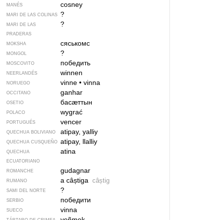
cosney
MANÉS
?
MARI DE LAS COLINAS
?
MARI DE LAS
PRADERAS
сяськомс
MOKSHA
?
MONGOL
победить
MOSCOVITO
winnen
NEERLANDÉS
vinne
•
vinna
NORUEGO
ganhar
OCCITANO
басӕттын
OSETIO
wygrać
POLACO
vencer
PORTUGUÉS
atipay, yalliy
QUECHUA BOLIVIANO
atipay, llalliy
QUECHUA CUSQUEÑO
atina
QUECHUA
ECUATORIANO
gudagnar
ROMANCHE
a câștiga
câștig
RUMANO
?
SAMI DEL NORTE
победити
SERBIO
vinna
SUECO
yeñmek