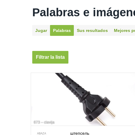
Palabras e imágen
Jugar
Palabras
Sus resultados
Mejores p
Filtrar la lista
673 – clavija
штепсель
ABAZA