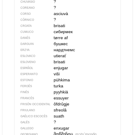
?
CHUVASIO
?
COREANO
asciuvà
CORSO
?
CÓRNICO
brisati
CROATA
сибирмек
CUMUCO
tørre af
DANÉS
бушкес
DARGUIN
нардтнемс
ERZYA
utierať
ESLOVACO
brisati
ESLOVENO
enjugar
ESPAÑOL
viŝi
ESPERANTO
pühkima
ESTONIO
turka
FEROÉS
pyyhkiä
FINÉS
essuyer
FRANCÉS
ôfdrûgje
FRISÓN OCCIDENTAL
sfreolâ
FRIULANO
suath
GAÉLICO ESCOCÉS
?
GALÉS
enxugar
GALLEGO
მოწმენდა
mɔtsʼmɛndɑ
GEORGIANO