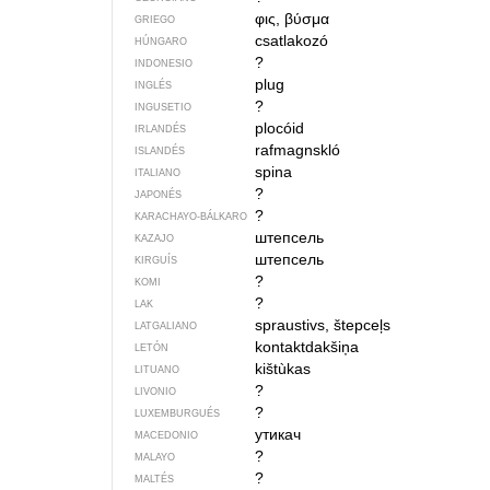
φις, βύσμα
GRIEGO
csatlakozó
HÚNGARO
?
INDONESIO
plug
INGLÉS
?
INGUSETIO
plocóid
IRLANDÉS
rafmagnskló
ISLANDÉS
spina
ITALIANO
?
JAPONÉS
?
KARACHAYO-BÁLKARO
штепсель
KAZAJO
штепсель
KIRGUÍS
?
KOMI
?
LAK
spraustivs, štepceļs
LATGALIANO
kontaktdakšiņa
LETÓN
kištùkas
LITUANO
?
LIVONIO
?
LUXEMBURGUÉS
утикач
MACEDONIO
?
MALAYO
?
MALTÉS