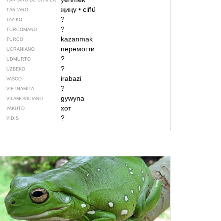
TÁRTARO DE CRIMEA
җиңү
•
ciñü
TÁRTARO
?
TAYIKO
?
TURCOMANO
kazanmak
TURCO
перемогти
UCRANIANO
?
UDMURTO
?
UZBEKO
irabazi
VASCO
?
VIETNAMITA
gywyna
VILAMOVICIANO
хот
YAKUTO
?
YIDIS