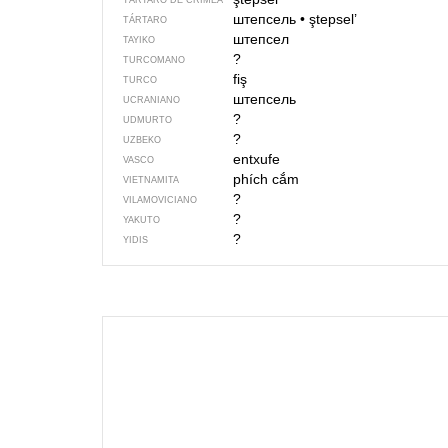
TÁRTARO DE CRIMEA
штепсель
•
ştepsel’
TÁRTARO
штепсел
TAYIKO
?
TURCOMANO
fiş
TURCO
штепсель
UCRANIANO
?
UDMURTO
?
UZBEKO
entxufe
VASCO
phích cắm
VIETNAMITA
?
VILAMOVICIANO
?
YAKUTO
?
YIDIS