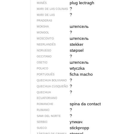
plug lectragh
MANÉS
?
MARI DE LAS COLINAS
?
MARI DE LAS
PRADERAS
штепсель
MOKSHA
?
MONGOL
штепсель
MOSCOVITO
stekker
NEERLANDÉS
støpsel
NORUEGO
?
OCCITANO
штепсель
OSETIO
wtyczka
POLACO
ficha macho
PORTUGUÉS
?
QUECHUA BOLIVIANO
?
QUECHUA CUSQUEÑO
?
QUECHUA
ECUATORIANO
spina da contact
ROMANCHE
?
RUMANO
?
SAMI DEL NORTE
утикач
SERBIO
stickpropp
SUECO
ştepsel