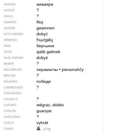
аиааира
ABJASIO
?
ADIGUÉ
?
AGHUL
fitoj
ALBANÉS
gewinnen
ALEMÁN
dobyć
ALTO SORABO
հաղթել
ARMENIO
бергьине
AVAR
qalib gəlmək
AZERÍ
dobyś
BAJO SORABO
?
BASKIR
перамагчы
•
pieramahčy
BIELORRUSO
?
BRETÓN
победя
BÚLGARO
?
CABARDIANO-
CIRCASIANO
?
CALMUCO
wëgrac, dobëc
CASUBIO
guanyar
CATALÁN
?
CHECHENO
vyhrát
CHECO
赢
yíng
CHINO