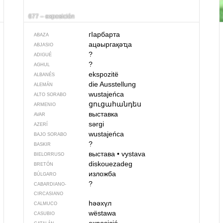
677 – exposición
гIарбарта
ABAZA
ацәыргақәҵа
ABJASIO
?
ADIGUÉ
?
AGHUL
ekspozitë
ALBANÉS
die Ausstellung
ALEMÁN
wustajeńca
ALTO SORABO
ցուցահանդես
ARMENIO
выставка
AVAR
sərgi
AZERÍ
wustajeńca
BAJO SORABO
?
BASKIR
выстава
•
vystava
BIELORRUSO
diskouezadeg
BRETÓN
изложба
BÚLGARO
?
CABARDIANO-
CIRCASIANO
һәәхүл
CALMUCO
wëstawa
CASUBIO