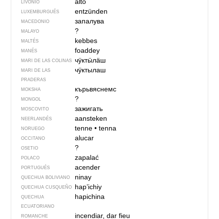
altõ
LIVONIO
entzünden
LUXEMBURGUÉS
запалува
MACEDONIO
?
MALAYO
kebbes
MALTÉS
foaddey
MANÉS
чӱктӹлӓш
MARI DE LAS COLINAS
чӱктылаш
MARI DE LAS
PRADERAS
кърьвяснемс
MOKSHA
?
MONGOL
зажигать
MOSCOVITO
aansteken
NEERLANDÉS
tenne
•
tenna
NORUEGO
alucar
OCCITANO
?
OSETIO
zapalać
POLACO
acender
PORTUGUÉS
ninay
QUECHUA BOLIVIANO
hap’ichiy
QUECHUA CUSQUEÑO
hapichina
QUECHUA
ECUATORIANO
incendiar, dar fieu
ROMANCHE