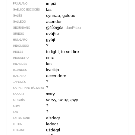
impiâ
FRIULANO
las
GAÉLICO ESCOCÉS
cynnau, goleuo
GALÉS
acender
GALLEGO
დანთება
dɑntʰɛbɑ
GEORGIANO
ανάβω
GRIEGO
gyújt
HÚNGARO
?
INDONESIO
to light, to set fire
INGLÉS
сега
INGUSETIO
las
IRLANDÉS
kveikja
ISLANDÉS
accendere
ITALIANO
?
JAPONÉS
?
KARACHAYO-BÁLKARO
жағу
KAZAJO
чагуу, жандыруу
KIRGUÍS
?
KOMI
?
LAK
aizdegt
LATGALIANO
iedegt
LETÓN
uždègti
LITUANO