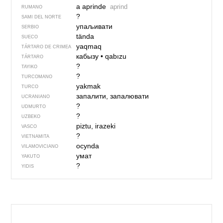
a aprinde
aprind
RUMANO
?
SAMI DEL NORTE
упаљивати
SERBIO
tända
SUECO
yaqmaq
TÁRTARO DE CRIMEA
кабызу
•
qabızu
TÁRTARO
?
TAYIKO
?
TURCOMANO
yakmak
TURCO
запалити, запалювати
UCRANIANO
?
UDMURTO
?
UZBEKO
piztu, irazeki
VASCO
?
VIETNAMITA
ocynda
VILAMOVICIANO
умат
YAKUTO
?
YIDIS