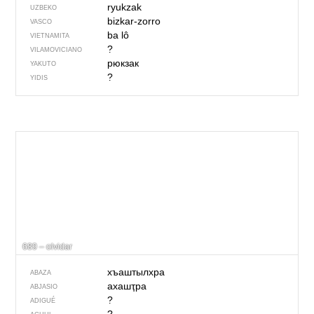
ryukzak
UZBEKO
bizkar-zorro
VASCO
ba lô
VIETNAMITA
?
VILAMOVICIANO
рюкзак
YAKUTO
?
YIDIS
689 – olvidar
хъаштылхра
ABAZA
ахашҭра
ABJASIO
?
ADIGUÉ