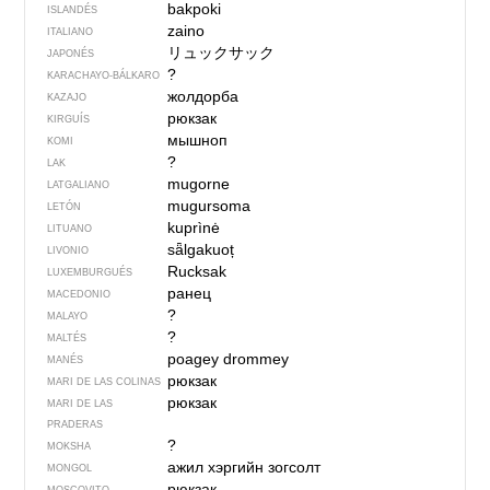
bakpoki
ISLANDÉS
zaino
ITALIANO
リュックサック
JAPONÉS
?
KARACHAYO-BÁLKARO
жолдорба
KAZAJO
рюкзак
KIRGUÍS
мышноп
KOMI
?
LAK
mugorne
LATGALIANO
mugursoma
LETÓN
kuprìnė
LITUANO
sǟlgakuoț
LIVONIO
Rucksak
LUXEMBURGUÉS
ранец
MACEDONIO
?
MALAYO
?
MALTÉS
poagey drommey
MANÉS
рюкзак
MARI DE LAS COLINAS
рюкзак
MARI DE LAS
PRADERAS
?
MOKSHA
ажил хэргийн зогсолт
MONGOL
рюкзак