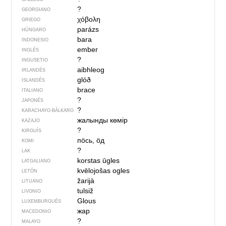
?
GEORGIANO
χόβολη
GRIEGO
parázs
HÚNGARO
bara
INDONESIO
ember
INGLÉS
?
INGUSETIO
aibhleog
IRLANDÉS
glóð
ISLANDÉS
brace
ITALIANO
?
JAPONÉS
?
KARACHAYO-BÁLKARO
жалынды көмір
KAZAJO
?
KIRGUÍS
пӧсь, ӧд
KOMI
?
LAK
korstas ūgles
LATGALIANO
kvēlojošas ogles
LETÓN
žarijà
LITUANO
tulsiž
LIVONIO
Glous
LUXEMBURGUÉS
жар
MACEDONIO
?
MALAYO