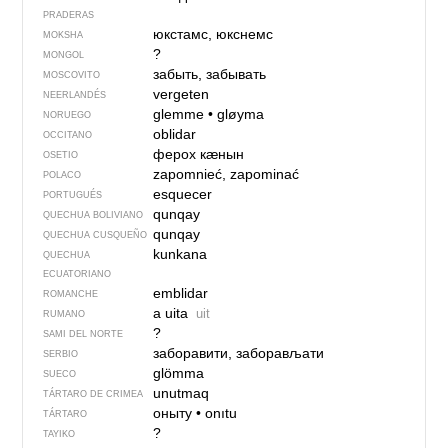
PRADERAS
юкстамс, юкснемс
MOKSHA
?
MONGOL
забыть, забывать
MOSCOVITO
vergeten
NEERLANDÉS
glemme
•
gløyma
NORUEGO
oblidar
OCCITANO
ферох кӕнын
OSETIO
zapomnieć, zapominać
POLACO
esquecer
PORTUGUÉS
qunqay
QUECHUA BOLIVIANO
qunqay
QUECHUA CUSQUEÑO
kunkana
QUECHUA
ECUATORIANO
emblidar
ROMANCHE
a uita
uit
RUMANO
?
SAMI DEL NORTE
заборавити, заборављати
SERBIO
glömma
SUECO
unutmaq
TÁRTARO DE CRIMEA
оныту
•
onıtu
TÁRTARO
?
TAYIKO