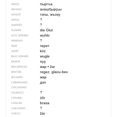
пыргъа
ABAZA
ахәшԥырӷьы
ABJASIO
тэпы, жъоку
ADIGUÉ
?
AGHUL
?
ALBANÉS
die Glut
ALEMÁN
wuhlo
ALTO SORABO
?
ARMENIO
терет
AVAR
köz
AZERÍ
wugle
BAJO SORABO
ҡуҙ
BASKIR
жар
•
žar
BIELORRUSO
regez, glaou-bev
BRETÓN
жар
BÚLGARO
дэп
CABARDIANO-
CIRCASIANO
?
CALMUCO
żôr
CASUBIO
brasa
CATALÁN
?
CHECHENO
žár
CHECO