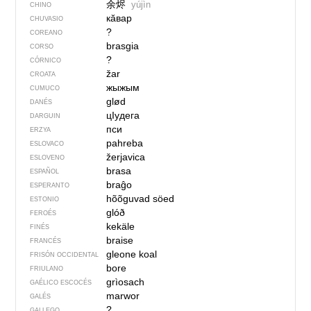
余烬
yújìn
CHINO
кӑвар
CHUVASIO
?
COREANO
brasgia
CORSO
?
CÓRNICO
žar
CROATA
жыжым
CUMUCO
glød
DANÉS
цIудега
DARGUIN
пси
ERZYA
pahreba
ESLOVACO
žerjavica
ESLOVENO
brasa
ESPAÑOL
braĝo
ESPERANTO
hõõguvad söed
ESTONIO
glóð
FEROÉS
kekäle
FINÉS
braise
FRANCÉS
gleone koal
FRISÓN OCCIDENTAL
bore
FRIULANO
grìosach
GAÉLICO ESCOCÉS
marwor
GALÉS
?
GALLEGO