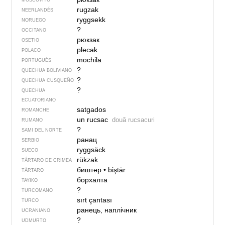
MOSCOVITO
rugzak
NEERLANDÉS
ryggsekk
NORUEGO
?
OCCITANO
рюкзак
OSETIO
plecak
POLACO
mochila
PORTUGUÉS
?
QUECHUA BOLIVIANO
?
QUECHUA CUSQUEÑO
?
QUECHUA
ECUATORIANO
satgados
ROMANCHE
un rucsac
două rucsacuri
RUMANO
?
SAMI DEL NORTE
ранац
SERBIO
ryggsäck
SUECO
rükzak
TÁRTARO DE CRIMEA
биштәр
•
biştär
TÁRTARO
борхалта
TAYIKO
?
TURCOMANO
sırt çantası
TURCO
ранець, наплічник
UCRANIANO
?
UDMURTO