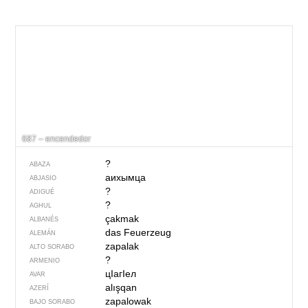
687 – encendedor
?
ABAZA
аихымца
ABJASIO
?
ADIGUÉ
?
AGHUL
çakmak
ALBANÉS
das Feuerzeug
ALEMÁN
zapalak
ALTO SORABO
?
ARMENIO
цIагIел
AVAR
alışqan
AZERÍ
zapalowak
BAJO SORABO