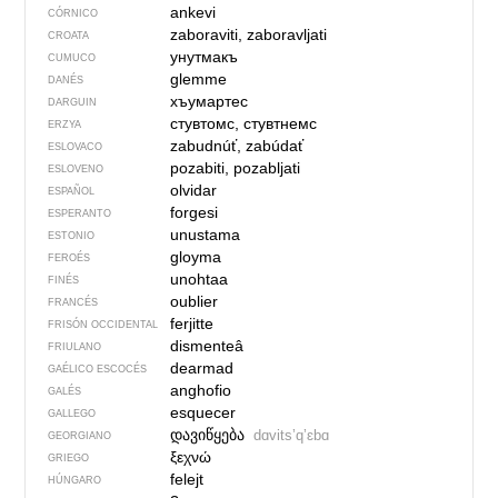
ankevi
CÓRNICO
zaboraviti, zaboravljati
CROATA
унутмакъ
CUMUCO
glemme
DANÉS
хъумартес
DARGUIN
стувтомс, стувтнемс
ERZYA
zabudnúť, zabúdať
ESLOVACO
pozabiti, pozabljati
ESLOVENO
olvidar
ESPAÑOL
forgesi
ESPERANTO
unustama
ESTONIO
gloyma
FEROÉS
unohtaa
FINÉS
oublier
FRANCÉS
ferjitte
FRISÓN OCCIDENTAL
dismenteâ
FRIULANO
dearmad
GAÉLICO ESCOCÉS
anghofio
GALÉS
esquecer
GALLEGO
დავიწყება
dɑvitsʼqʼɛbɑ
GEORGIANO
ξεχνώ
GRIEGO
felejt
HÚNGARO