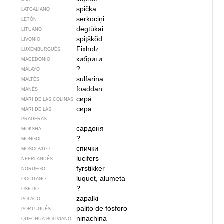
spička
LATGALIANO
sērkociņi
LETÓN
degtùkai
LITUANO
spiţškõd
LIVONIO
Fixholz
LUXEMBURGUÉS
кибрити
MACEDONIO
?
MALAYO
sulfarina
MALTÉS
foaddan
MANÉS
сирӓ
MARI DE LAS COLINAS
сира
MARI DE LAS
PRADERAS
сардоня
MOKSHA
?
MONGOL
спички
MOSCOVITO
lucifers
NEERLANDÉS
fyrstikker
NORUEGO
luquet, alumeta
OCCITANO
?
OSETIO
zapałki
POLACO
palito de fósforo
PORTUGUÉS
ninachina
QUECHUA BOLIVIANO