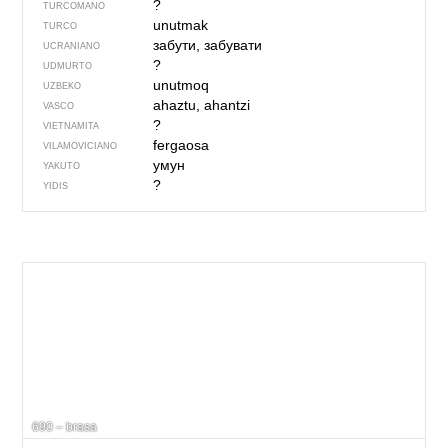
?
TURCOMANO
unutmak
TURCO
забути, забувати
UCRANIANO
?
UDMURTO
unutmoq
UZBEKO
ahaztu, ahantzi
VASCO
?
VIETNAMITA
fergaosa
VILAMOVICIANO
умун
YAKUTO
?
YIDIS
690 – brasa