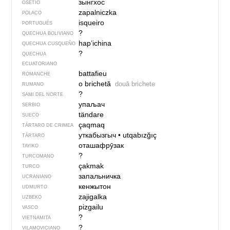
зынгхос
OSETIO
zapalniczka
POLACO
isqueiro
PORTUGUÉS
?
QUECHUA BOLIVIANO
hap’ichina
QUECHUA CUSQUEÑO
?
QUECHUA
ECUATORIANO
battafieu
ROMANCHE
o brichetă
două brichete
RUMANO
?
SAMI DEL NORTE
упаљач
SERBIO
tändare
SUECO
çaqmaq
TÁRTARO DE CRIMEA
уткабызгыч
•
utqabızğıç
TÁRTARO
оташафрӯзак
TAYIKO
?
TURCOMANO
çakmak
TURCO
запальничка
UCRANIANO
кенжытон
UDMURTO
zajigalka
UZBEKO
pizgailu
VASCO
?
VIETNAMITA
?
VILAMOVICIANO