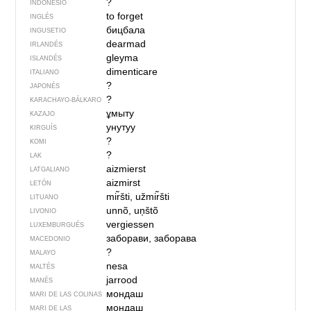
?
INDONESIO
to forget
INGLÉS
бицбала
INGUSETIO
dearmad
IRLANDÉS
gleyma
ISLANDÉS
dimenticare
ITALIANO
?
JAPONÉS
?
KARACHAYO-BÁLKARO
ұмыту
KAZAJO
унутуу
KIRGUÍS
?
KOMI
?
LAK
aizmierst
LATGALIANO
aizmirst
LETÓN
mir̃šti, užmir̃šti
LITUANO
unnõ, uņštõ
LIVONIO
vergiessen
LUXEMBURGUÉS
заборави, заборава
MACEDONIO
?
MALAYO
nesa
MALTÉS
jarrood
MANÉS
мондаш
MARI DE LAS COLINAS
мондаш
MARI DE LAS