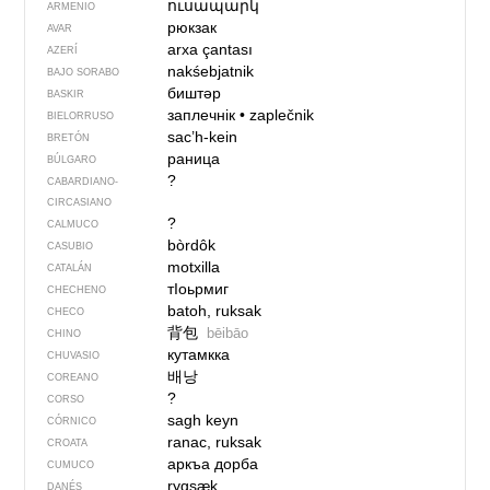
ուսապարկ
ARMENIO
рюкзак
AVAR
arxa çantası
AZERÍ
nakśebjatnik
BAJO SORABO
биштәр
BASKIR
заплечнік
•
zaplečnik
BIELORRUSO
sac’h-kein
BRETÓN
раница
BÚLGARO
?
CABARDIANO-
CIRCASIANO
?
CALMUCO
bòrdôk
CASUBIO
motxilla
CATALÁN
тIоьрмиг
CHECHENO
batoh, ruksak
CHECO
背包
bēibāo
CHINO
кутамкка
CHUVASIO
배낭
COREANO
?
CORSO
sagh keyn
CÓRNICO
ranac, ruksak
CROATA
аркъа дорба
CUMUCO
rygsæk
DANÉS