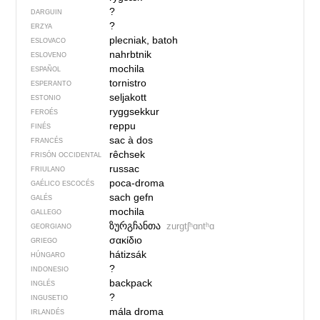
?
DARGUIN
?
ERZYA
plecniak, batoh
ESLOVACO
nahrbtnik
ESLOVENO
mochila
ESPAÑOL
tornistro
ESPERANTO
seljakott
ESTONIO
ryggsekkur
FEROÉS
reppu
FINÉS
sac à dos
FRANCÉS
rêchsek
FRISÓN OCCIDENTAL
russac
FRIULANO
poca-droma
GAÉLICO ESCOCÉS
sach gefn
GALÉS
mochila
GALLEGO
ზურგჩანთა
zurgtʃʰɑntʰɑ
GEORGIANO
σακίδιο
GRIEGO
hátizsák
HÚNGARO
?
INDONESIO
backpack
INGLÉS
?
INGUSETIO
mála droma
IRLANDÉS