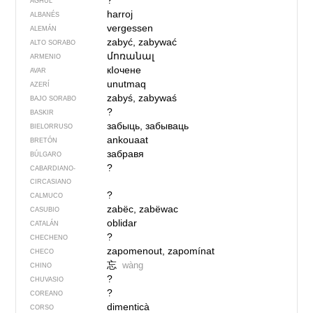
?
AGHUL
harroj
ALBANÉS
vergessen
ALEMÁN
zabyć, zabywać
ALTO SORABO
մոռանալ
ARMENIO
кIочене
AVAR
unutmaq
AZERÍ
zabyś, zabywaś
BAJO SORABO
?
BASKIR
забыць, забываць
BIELORRUSO
ankouaat
BRETÓN
забравя
BÚLGARO
?
CABARDIANO-
CIRCASIANO
?
CALMUCO
zabëc, zabëwac
CASUBIO
oblidar
CATALÁN
?
CHECHENO
zapomenout, zapomínat
CHECO
忘
wàng
CHINO
?
CHUVASIO
?
COREANO
dimenticà
CORSO