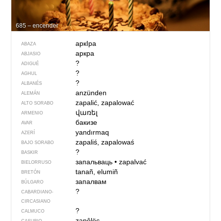
685 – encender
аркIра
ABAZA
аркра
ABJASIO
?
ADIGUÉ
?
AGHUL
?
ALBANÉS
anzünden
ALEMÁN
zapalić, zapalować
ALTO SORABO
վառել
ARMENIO
бакизе
AVAR
yandırmaq
AZERÍ
zapaliś, zapalowaś
BAJO SORABO
?
BASKIR
запальваць
•
zapalvać
BIELORRUSO
tanañ, elumiñ
BRETÓN
запалвам
BÚLGARO
?
CABARDIANO-
CIRCASIANO
?
CALMUCO
zapôlëc