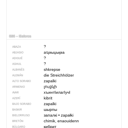
686 – fósforos
?
ABAZA
аҵәыџьқәа
ABJASIO
?
ADIGUÉ
?
AGHUL
shkrepse
ALBANÉS
die Streichhölzer
ALEMÁN
zapalki
ALTO SORABO
լուցկի
ARMENIO
хъинтIилагIучI
AVAR
kibrit
AZERÍ
zapalki
BAJO SORABO
шырпы
BASKIR
запалкі
•
zapałki
BIELORRUSO
chimik, enaouidenn
BRETÓN
кибрит
BÚLGARO