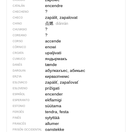
CASUBIO
encendre
CATALÁN
?
CHECHENO
zapálit, zapalovat
CHECO
点燃
diǎnrán
CHINO
?
CHUVASIO
?
COREANO
accende
CORSO
enowi
CÓRNICO
upaljivati
CROATA
яндырмакъ
CUMUCO
tænde
DANÉS
абулкахъес, абикьес
DARGUIN
кирвазтнемс
ERZYA
zapáliť, zapaľovať
ESLOVACO
prižigati
ESLOVENO
encender
ESPAÑOL
ekflamigi
ESPERANTO
süütama
ESTONIO
tendra, festa
FEROÉS
sytyttää
FINÉS
allumer
FRANCÉS
oanstekke
FRISÓN OCCIDENTAL