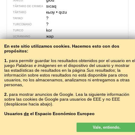
glöd
SUECO
sıcaq
TÁRTARO DE CRIMEA
кызу
•
qızu
TÁRTARO
?
TAYIKO
?
TURCOMANO
kor
TURCO
жар
UCRANIANO
ӝу
UDMURTO
En este sitio utilizamos cookies. Hacemos esto con dos
?
UZBEKO
propósitos:
txingar
VASCO
?
1.
para permitir guardar los resultados obtenidos por el usuario en e
VIETNAMITA
juego
Palabras e imágenes
en el dispositivo del usuario y mostrar
?
VILAMOVICIANO
las estadísticas de resultados en la página
Sus resultados
; la
?
YAKUTO
información sobre estos resultados no está disponible para otros
?
YIDIS
usuarios, no los almacenamos, analizamos ni entregamos a otras
personas,
2.
para mostrar anuncios de Google. Lea la siguiente información
sobre las cookies de Google para usuarios de EEE y no EEE
(desplácese hacia abajo).
Usuarios
de
el Espacio Económico Europeo
Los anuncios de Google que se muestran en nuestro sitio para los
Vale, entiendo.
usuarios del EEE
no
son personalizados. Si bien estos anuncios no
usan cookies para la personalización de los anuncios, sí lo hacen