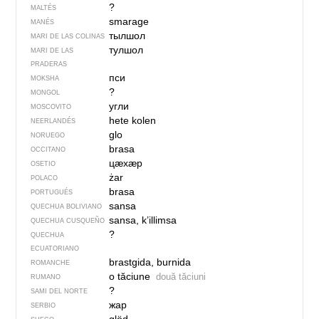
?
MALTÉS
smarage
MANÉS
тылшол
MARI DE LAS COLINAS
тулшол
MARI DE LAS
PRADERAS
пси
MOKSHA
?
MONGOL
угли
MOSCOVITO
hete kolen
NEERLANDÉS
glo
NORUEGO
brasa
OCCITANO
цӕхӕр
OSETIO
żar
POLACO
brasa
PORTUGUÉS
sansa
QUECHUA BOLIVIANO
sansa, k’illimsa
QUECHUA CUSQUEÑO
?
QUECHUA
ECUATORIANO
brastgida, burnida
ROMANCHE
o tăciune
două tăciuni
RUMANO
?
SAMI DEL NORTE
жар
SERBIO