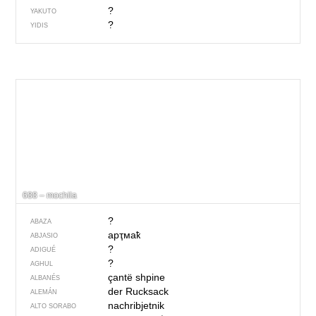
?
YAKUTO
?
YIDIS
688 – mochila
?
ABAZA
арҭмаҟ
ABJASIO
?
ADIGUÉ
?
AGHUL
çantë shpine
ALBANÉS
der Rucksack
ALEMÁN
nachribjetnik
ALTO SORABO