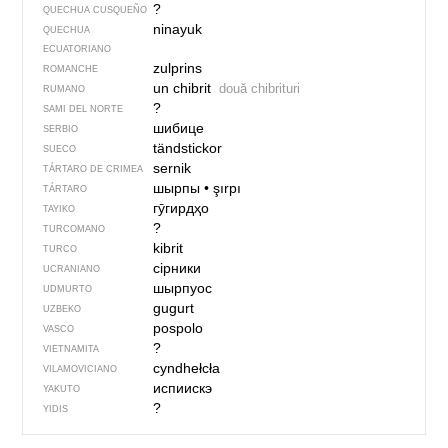
?
QUECHUA CUSQUEÑO
ninayuk
QUECHUA
ECUATORIANO
zulprins
ROMANCHE
un chibrit
două chibrituri
RUMANO
?
SAMI DEL NORTE
шибице
SERBIO
tändstickor
SUECO
sernik
TÁRTARO DE CRIMEA
шырпы
•
şırpı
TÁRTARO
гӯгирдҳо
TAYIKO
?
TURCOMANO
kibrit
TURCO
сірники
UCRANIANO
шырпуос
UDMURTO
gugurt
UZBEKO
pospolo
VASCO
?
VIETNAMITA
cyndhełcła
VILAMOVICIANO
испиискэ
YAKUTO
?
YIDIS