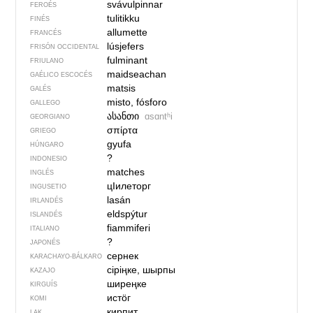
svávulpinnar
FEROÉS
tulitikku
FINÉS
allumette
FRANCÉS
lúsjefers
FRISÓN OCCIDENTAL
fulminant
FRIULANO
maidseachan
GAÉLICO ESCOCÉS
matsis
GALÉS
misto, fósforo
GALLEGO
ასანთი
ɑsɑntʰi
GEORGIANO
σπίρτα
GRIEGO
gyufa
HÚNGARO
?
INDONESIO
matches
INGLÉS
цIилеторг
INGUSETIO
lasán
IRLANDÉS
eldspýtur
ISLANDÉS
fiammiferi
ITALIANO
?
JAPONÉS
сернек
KARACHAYO-BÁLKARO
сіріңке, шырпы
KAZAJO
ширеңке
KIRGUÍS
истӧг
KOMI
кирпит
LAK