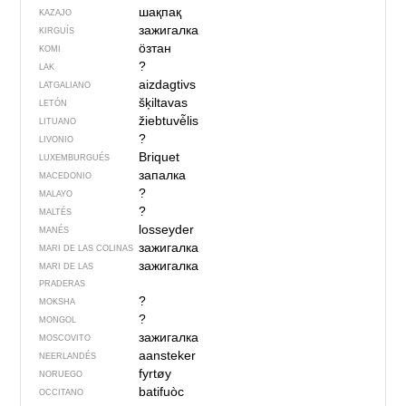
шақпақ
KAZAJO
зажигалка
KIRGUÍS
ӧзтан
KOMI
?
LAK
aizdagtivs
LATGALIANO
šķiltavas
LETÓN
žiebtuvė̃lis
LITUANO
?
LIVONIO
Briquet
LUXEMBURGUÉS
запалка
MACEDONIO
?
MALAYO
?
MALTÉS
losseyder
MANÉS
зажигалка
MARI DE LAS COLINAS
зажигалка
MARI DE LAS
PRADERAS
?
MOKSHA
?
MONGOL
зажигалка
MOSCOVITO
aansteker
NEERLANDÉS
fyrtøy
NORUEGO
batifuòc
OCCITANO