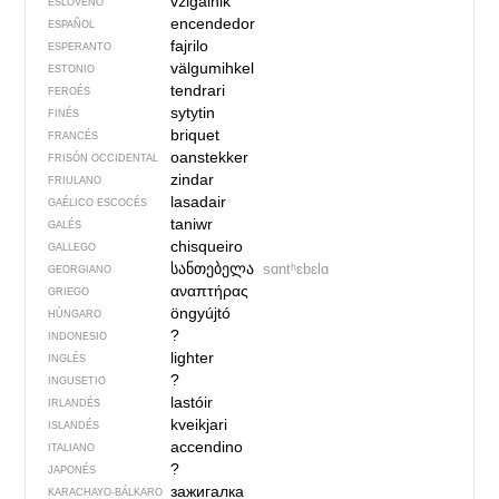
vžigalnik
ESLOVENO
encendedor
ESPAÑOL
fajrilo
ESPERANTO
välgumihkel
ESTONIO
tendrari
FEROÉS
sytytin
FINÉS
briquet
FRANCÉS
oanstekker
FRISÓN OCCIDENTAL
zindar
FRIULANO
lasadair
GAÉLICO ESCOCÉS
taniwr
GALÉS
chisqueiro
GALLEGO
სანთებელა
sɑntʰɛbɛlɑ
GEORGIANO
αναπτήρας
GRIEGO
öngyújtó
HÚNGARO
?
INDONESIO
lighter
INGLÉS
?
INGUSETIO
lastóir
IRLANDÉS
kveikjari
ISLANDÉS
accendino
ITALIANO
?
JAPONÉS
зажигалка
KARACHAYO-BÁLKARO