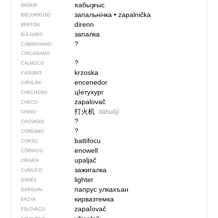
ҡабыҙғыс
BASKIR
запальнічка
•
zapalnička
BIELORRUSO
direnn
BRETÓN
запалка
BÚLGARO
?
CABARDIANO-
CIRCASIANO
?
CALMUCO
krzoska
CASUBIO
encenedor
CATALÁN
цIетухург
CHECHENO
zapalovač
CHECO
打火机
dǎhuǒjī
CHINO
?
CHUVASIO
?
COREANO
battifocu
CORSO
enowell
CÓRNICO
upaljač
CROATA
зажигалка
CUMUCO
lighter
DANÉS
папрус улкахъан
DARGUIN
кирвазтемка
ERZYA
zapaľovač
ESLOVACO