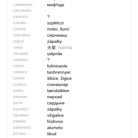
мафIэдз
CABARDIANO-
CIRCASIANO
?
CALMUCO
szplétczi
CASUBIO
misto, llumí
CATALÁN
сирникаш
CHECHENO
zápalky
CHECO
火柴
huǒchái
CHINO
шӑрпӑк
CHUVASIO
?
COREANO
fulminante
CORSO
tanbrennyer
CÓRNICO
šibice, žigice
CROATA
спичкалар
CUMUCO
tændstikker
DANÉS
пирхикI
DARGUIN
сардыне
ERZYA
zápalky
ESLOVACO
vžigalice
ESLOVENO
fósforos
ESPAÑOL
alumeto
ESPERANTO
tikud
ESTONIO