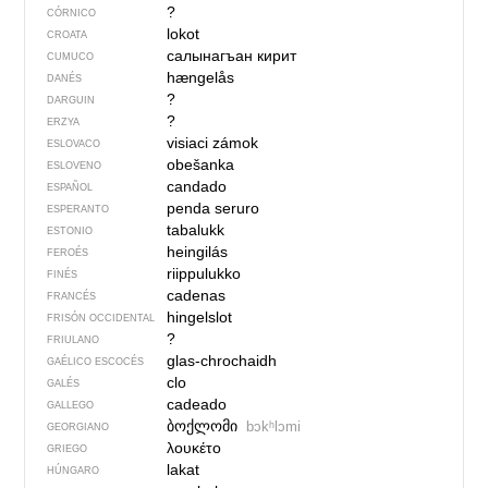
?
CÓRNICO
lokot
CROATA
салынагъан кирит
CUMUCO
hængelås
DANÉS
?
DARGUIN
?
ERZYA
visiaci zámok
ESLOVACO
obešanka
ESLOVENO
candado
ESPAÑOL
penda seruro
ESPERANTO
tabalukk
ESTONIO
heingilás
FEROÉS
riippulukko
FINÉS
cadenas
FRANCÉS
hingelslot
FRISÓN OCCIDENTAL
?
FRIULANO
glas-chrochaidh
GAÉLICO ESCOCÉS
clo
GALÉS
cadeado
GALLEGO
ბოქლომი
bɔkʰlɔmi
GEORGIANO
λουκέτο
GRIEGO
lakat
HÚNGARO