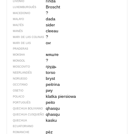
rīnda
LIVONIO
Broscht
LUXEMBURGUÉS
?
MACEDONIO
dada
MALAYO
sider
MALTÉS
cleeau
MANÉS
?
MARI DE LAS COLINAS
оҥ
MARI DE LAS
PRADERAS
мяште
MOKSHA
?
MONGOL
грудь
MOSCOVITO
torso
NEERLANDÉS
bryst
NORUEGO
peitrina
OCCITANO
риу
OSETIO
klatka piersiowa
POLACO
peito
PORTUGUÉS
qhasqu
QUECHUA BOLIVIANO
qhasqu
QUECHUA CUSQUEÑO
kasku
QUECHUA
ECUATORIANO
pèz
ROMANCHE