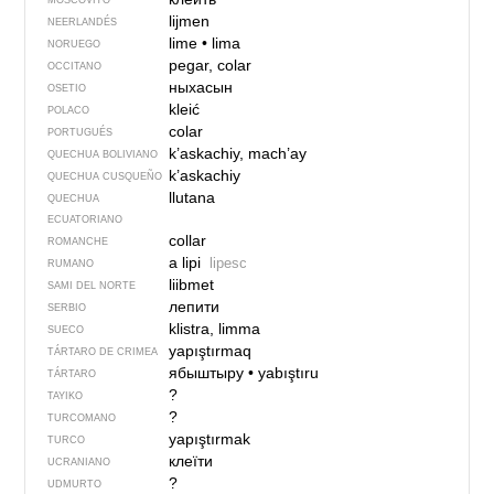
MOSCOVITO
lijmen
NEERLANDÉS
lime
•
lima
NORUEGO
pegar, colar
OCCITANO
ныхасын
OSETIO
kleić
POLACO
colar
PORTUGUÉS
k’askachiy, mach’ay
QUECHUA BOLIVIANO
k’askachiy
QUECHUA CUSQUEÑO
llutana
QUECHUA
ECUATORIANO
collar
ROMANCHE
a lipi
lipesc
RUMANO
liibmet
SAMI DEL NORTE
лепити
SERBIO
klistra, limma
SUECO
yapıştırmaq
TÁRTARO DE CRIMEA
ябыштыру
•
yabıştıru
TÁRTARO
?
TAYIKO
?
TURCOMANO
yapıştırmak
TURCO
клеїти
UCRANIANO
?
UDMURTO