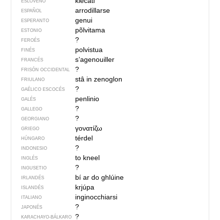
klečati
ESLOVENO
arrodillarse
ESPAÑOL
genui
ESPERANTO
põlvitama
ESTONIO
?
FEROÉS
polvistua
FINÉS
s’agenouiller
FRANCÉS
?
FRISÓN OCCIDENTAL
stâ in zenoglon
FRIULANO
?
GAÉLICO ESCOCÉS
penlinio
GALÉS
?
GALLEGO
?
GEORGIANO
γονατίζω
GRIEGO
térdel
HÚNGARO
?
INDONESIO
to kneel
INGLÉS
?
INGUSETIO
bí ar do ghlúine
IRLANDÉS
krjúpa
ISLANDÉS
inginocchiarsi
ITALIANO
?
JAPONÉS
?
KARACHAYO-BÁLKARO