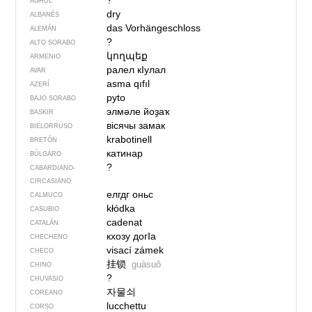
?
AGHUL
dry
ALBANÉS
das Vorhängeschloss
ALEMÁN
?
ALTO SORABO
կողպեք
ARMENIO
ралел кIулал
AVAR
asma qıfıl
AZERÍ
pyto
BAJO SORABO
элмәле йоҙаҡ
BASKIR
вісячы замак
BIELORRUSO
krabotinell
BRETÓN
катинар
BÚLGARO
?
CABARDIANO-
CIRCASIANO
елгдг оньс
CALMUCO
kłódka
CASUBIO
cadenat
CATALÁN
кхозу догIа
CHECHENO
visací zámek
CHECO
挂锁
guàsuǒ
CHINO
?
CHUVASIO
자물쇠
COREANO
lucchettu
CORSO