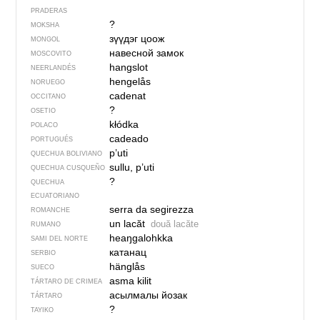
PRADERAS
?
MOKSHA
зүүдэг цоож
MONGOL
навесной замок
MOSCOVITO
hangslot
NEERLANDÉS
hengelås
NORUEGO
cadenat
OCCITANO
?
OSETIO
kłódka
POLACO
cadeado
PORTUGUÉS
p’uti
QUECHUA BOLIVIANO
sullu, p’uti
QUECHUA CUSQUEÑO
?
QUECHUA
ECUATORIANO
serra da segirezza
ROMANCHE
un lacăt
două lacăte
RUMANO
heaŋgalohkka
SAMI DEL NORTE
катанац
SERBIO
hänglås
SUECO
asma kilit
TÁRTARO DE CRIMEA
асылмалы йозак
TÁRTARO
?
TAYIKO