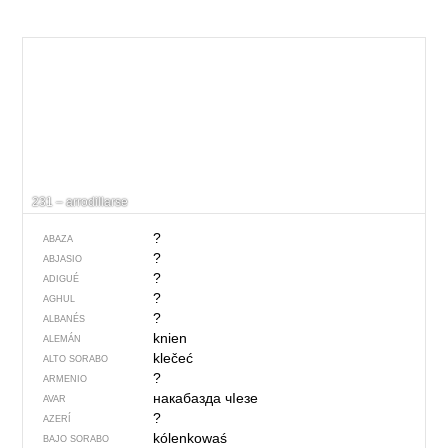
231 – arrodillarse
?
ABAZA
?
ABJASIO
?
ADIGUÉ
?
AGHUL
?
ALBANÉS
knien
ALEMÁN
klečeć
ALTO SORABO
?
ARMENIO
накабазда чIезе
AVAR
?
AZERÍ
kólenkowaś
BAJO SORABO