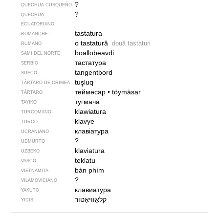
?
QUECHUA CUSQUEÑO
?
QUECHUA
ECUATORIANO
tastatura
ROMANCHE
o tastatură
două tastaturi
RUMANO
boallobeavdi
SAMI DEL NORTE
тастатура
SERBIO
tangentbord
SUECO
tuşluq
TÁRTARO DE CRIMEA
төймәсар
•
töymäsar
TÁRTARO
тугмача
TAYIKO
klawiatura
TURCOMANO
klavye
TURCO
клавіатура
UCRANIANO
?
UDMURTO
klaviatura
UZBEKO
teklatu
VASCO
bàn phím
VIETNAMITA
?
VILAMOVICIANO
клавиатура
YAKUTO
YIDIS