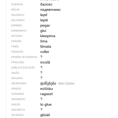
балсес
DARGUIN
педявтнемс
ERZYA
lepiť
ESLOVACO
lepiti
ESLOVENO
pegar
ESPAÑOL
glui
ESPERANTO
kleepima
ESTONIO
líma
FEROÉS
liimata
FINÉS
coller
FRANCÉS
?
FRISÓN OCCIDENTAL
incolâ
FRIULANO
?
GAÉLICO ESCOCÉS
?
GALÉS
?
GALLEGO
დაწებება
dɑtsʼɛbɛbɑ
GEORGIANO
κολλάω
GRIEGO
ragaszt
HÚNGARO
?
INDONESIO
to glue
INGLÉS
?
INGUSETIO
gliúáil
IRLANDÉS