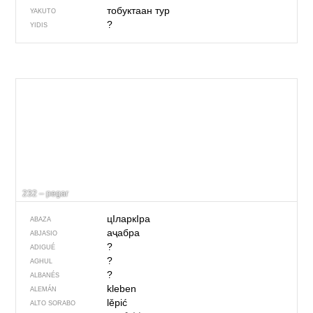
тобуктаан тур
YAKUTO
?
YIDIS
232 – pegar
цIларкIра
ABAZA
аҷабра
ABJASIO
?
ADIGUÉ
?
AGHUL
?
ALBANÉS
kleben
ALEMÁN
lěpić
ALTO SORABO