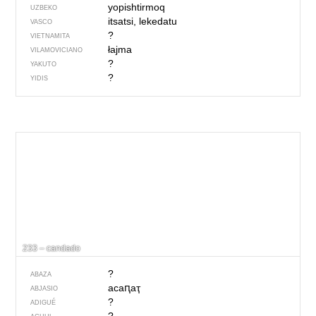
yopishtirmoq
UZBEKO
itsatsi, lekedatu
VASCO
?
VIETNAMITA
łajma
VILAMOVICIANO
?
YAKUTO
?
YIDIS
233 – candado
?
ABAZA
асаԥаҭ
ABJASIO
?
ADIGUÉ