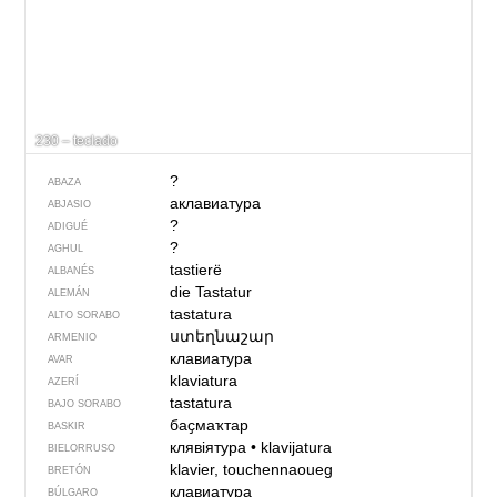
230 – teclado
?
ABAZA
аклавиатура
ABJASIO
?
ADIGUÉ
?
AGHUL
tastierë
ALBANÉS
die Tastatur
ALEMÁN
tastatura
ALTO SORABO
ստեղնաշար
ARMENIO
клавиатура
AVAR
klaviatura
AZERÍ
tastatura
BAJO SORABO
баҫмаҡтар
BASKIR
клявіятура
•
klavijatura
BIELORRUSO
klavier, touchennaoueg
BRETÓN
клавиатура
BÚLGARO