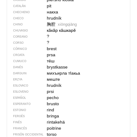
CASUBIO
pit
CATALÁN
накха
CHECHENO
hrudník
CHECO
胸腔
xiōngqiāng
CHINO
кӑкӑр кӑшкарӗ
CHUVASIO
?
COREANO
?
CORSO
brest
CÓRNICO
prsa
CROATA
тёш
CUMUCO
brystkasse
DANÉS
михъирла тIакьа
DARGUIN
меште
ERZYA
hrudník
ESLOVACO
prsi
ESLOVENO
pecho
ESPAÑOL
brusto
ESPERANTO
rind
ESTONIO
bringa
FEROÉS
rintakehä
FINÉS
poitrine
FRANCÉS
torso
FRISÓN OCCIDENTAL