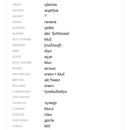
цIапха
ABAZA
ацаԥха
ABJASIO
?
ADIGUÉ
гилегв
AGHUL
çelës
ALBANÉS
der Schlüssel
ALEMÁN
kluč
ALTO SORABO
բանալի
ARMENIO
кIул
AVAR
açar
AZERÍ
kluc
BAJO SORABO
асҡыс
BASKIR
ключ
•
kluč
BIELORRUSO
alc’hwez
BRETÓN
ключ
BÚLGARO
IункIыбзэIух
CABARDIANO-
CIRCASIANO
түлкүр
CALMUCO
klucz
CASUBIO
clau
CATALÁN
догIа
CHECHENO
klíč
CHECO