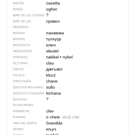
ċavetta
MALTÉS
ogher
MANÉS
?
MARI DE LAS COLINAS
сравоч
MARI DE LAS
PRADERAS
панжема
MOKSHA
түлхүүр
MONGOL
ключ
MOSCOVITO
sleutel
NEERLANDÉS
nøkkel
•
nykel
NORUEGO
clau
OCCITANO
дӕгъӕл
OSETIO
klucz
POLACO
chave
PORTUGUÉS
sullu
QUECHUA BOLIVIANO
kichana
QUECHUA CUSQUEÑO
?
QUECHUA
ECUATORIANO
clav
ROMANCHE
o cheie
două chei
RUMANO
čoavdda
SAMI DEL NORTE
кључ
SERBIO