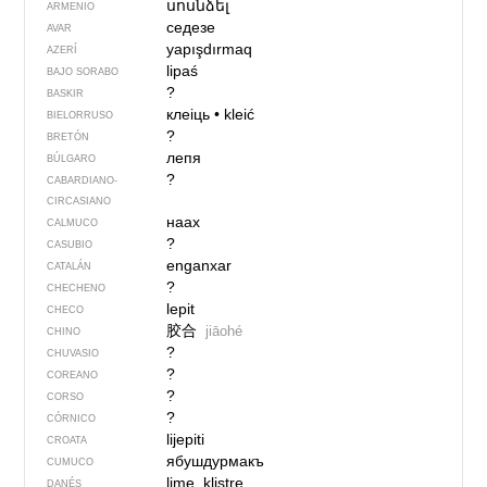
սոսնձել
ARMENIO
седезе
AVAR
yapışdırmaq
AZERÍ
lipaś
BAJO SORABO
?
BASKIR
клеіць
•
kleić
BIELORRUSO
?
BRETÓN
лепя
BÚLGARO
?
CABARDIANO-
CIRCASIANO
наах
CALMUCO
?
CASUBIO
enganxar
CATALÁN
?
CHECHENO
lepit
CHECO
胶合
jiāohé
CHINO
?
CHUVASIO
?
COREANO
?
CORSO
?
CÓRNICO
lijepiti
CROATA
ябушдурмакъ
CUMUCO
lime, klistre
DANÉS