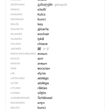
გასაღები
gɑsɑɣɛbi
GEORGIANO
κλειδί
GRIEGO
kulcs
HÚNGARO
kunci
INDONESIO
key
INGLÉS
дIоагIа
INGUSETIO
eochair
IRLANDÉS
lykill
ISLANDÉS
chiave
ITALIANO
鍵
かぎ
JAPONÉS
ачхыч
KARACHAYO-BÁLKARO
кілт
KAZAJO
ачкыч
KIRGUÍS
восьтан
KOMI
кIула
LAK
atslāgs
LATGALIANO
atslēga
LETÓN
rãktas
LITUANO
võţīm
LIVONIO
Schlëssel
LUXEMBURGUÉS
клуч
MACEDONIO
kunci
MALAYO