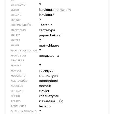
?
LATGALIANO
klaviatūra, tastatūra
LETÓN
klaviatūrà
LITUANO
?
LIVONIO
Tastatur
LUXEMBURGUÉS
тастатура
MACEDONIO
papan kekunci
MALAYO
?
MALTÉS
mair-chlaare
MANÉS
?
MARI DE LAS COLINAS
полдышоҥа
MARI DE LAS
PRADERAS
?
MOKSHA
товчлуур
MONGOL
клавиатура
MOSCOVITO
toetsenbord
NEERLANDÉS
tastatur
NORUEGO
clavièr
OCCITANO
клавиатурӕ
OSETIO
klawiatura
POLACO
teclado
PORTUGUÉS
?
QUECHUA BOLIVIANO