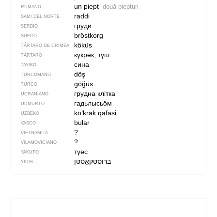
un piept
două piepturi
RUMANO
raddi
SAMI DEL NORTE
груди
SERBIO
bröstkorg
SUECO
köküs
TÁRTARO DE CRIMEA
күкрәк, түш
TÁRTARO
сина
TAYIKO
döş
TURCOMANO
göğüs
TURCO
грудна клітка
UCRANIANO
гадьлысьӧм
UDMURTO
ko‘krak qafasi
UZBEKO
bular
VASCO
?
VIETNAMITA
?
VILAMOVICIANO
түөс
YAKUTO
ברוסטקאַסטן
YIDIS