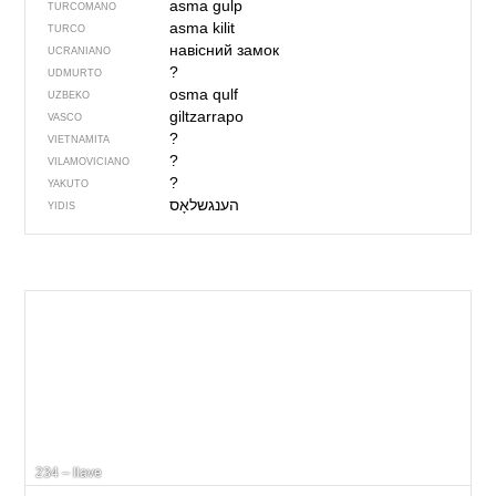
asma gulp
TURCOMANO
asma kilit
TURCO
навісний замок
UCRANIANO
?
UDMURTO
osma qulf
UZBEKO
giltzarrapo
VASCO
?
VIETNAMITA
?
VILAMOVICIANO
?
YAKUTO
הענגשלאָס
YIDIS
234 – llave