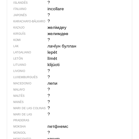
?
ISLANDÉS
incollare
ITALIANO
?
JAPONÉS
?
KARACHAYO-BÁLKARO
желімдеу
KAZAJO
желимдөө
KIRGUÍS
?
KOMI
лачIун буллан
LAK
lepēt
LATGALIANO
līmēt
LETÓN
klijúoti
LITUANO
?
LIVONIO
?
LUXEMBURGUÉS
лепи
MACEDONIO
?
MALAYO
?
MALTÉS
?
MANÉS
?
MARI DE LAS COLINAS
?
MARI DE LAS
PRADERAS
петфнемс
MOKSHA
?
MONGOL
клеить