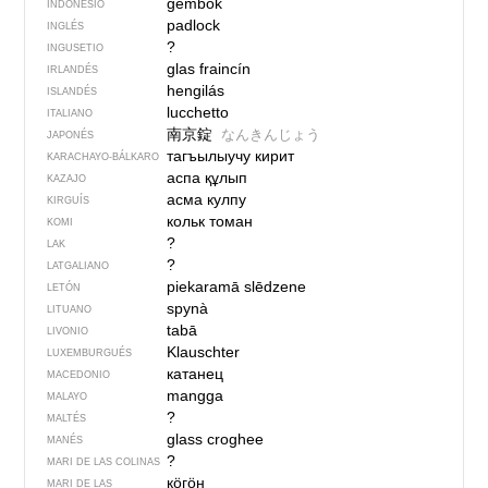
gembok
INDONESIO
padlock
INGLÉS
?
INGUSETIO
glas fraincín
IRLANDÉS
hengilás
ISLANDÉS
lucchetto
ITALIANO
南京錠
なんきんじょう
JAPONÉS
тагъылыучу кирит
KARACHAYO-BÁLKARO
аспа құлып
KAZAJO
асма кулпу
KIRGUÍS
кольк томан
KOMI
?
LAK
?
LATGALIANO
piekaramā slēdzene
LETÓN
spynà
LITUANO
tabā
LIVONIO
Klauschter
LUXEMBURGUÉS
катанец
MACEDONIO
mangga
MALAYO
?
MALTÉS
glass croghee
MANÉS
?
MARI DE LAS COLINAS
кӧгӧн
MARI DE LAS