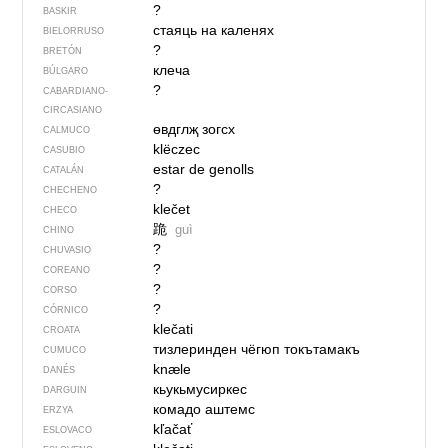
?
BASKIR
стаяць на каленях
BIELORRUSO
?
BRETÓN
клеча
BÚLGARO
?
CABARDIANO-
CIRCASIANO
өвдглҗ зогсх
CALMUCO
klëczec
CASUBIO
estar de genolls
CATALÁN
?
CHECHENO
klečet
CHECO
跪
guì
CHINO
?
CHUVASIO
?
COREANO
?
CORSO
?
CÓRNICO
klečati
CROATA
тизлеринден чёгюп токътамакъ
CUMUCO
knæle
DANÉS
кьукьмусиркес
DARGUIN
комадо аштемс
ERZYA
kľačať
ESLOVACO