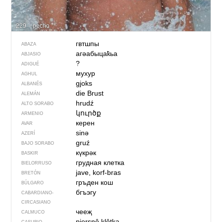
229 – pecho
гвтшпы
ABAZA
агәабыцаҟьа
ABJASIO
?
ADIGUÉ
мухур
AGHUL
gjoks
ALBANÉS
die Brust
ALEMÁN
hrudź
ALTO SORABO
կուրծք
ARMENIO
керен
AVAR
sinə
AZERÍ
gruź
BAJO SORABO
күкрәк
BASKIR
грудная клетка
BIELORRUSO
jave, korf-bras
BRETÓN
гръден кош
BÚLGARO
бгъэгу
CABARDIANO-
CIRCASIANO
чееҗ
CALMUCO
piersnô klôtka