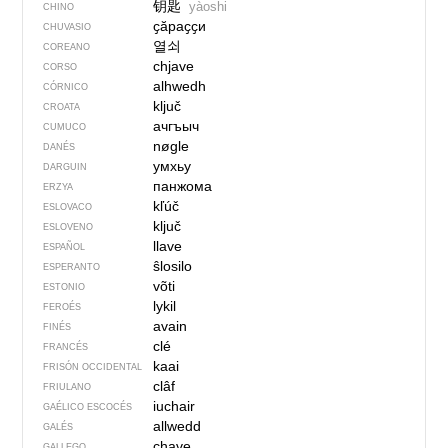
钥匙
yàoshi
CHINO
ҫӑраҫҫи
CHUVASIO
열쇠
COREANO
chjave
CORSO
alhwedh
CÓRNICO
ključ
CROATA
ачгъыч
CUMUCO
nøgle
DANÉS
умхьу
DARGUIN
панжома
ERZYA
kľúč
ESLOVACO
ključ
ESLOVENO
llave
ESPAÑOL
ŝlosilo
ESPERANTO
võti
ESTONIO
lykil
FEROÉS
avain
FINÉS
clé
FRANCÉS
kaai
FRISÓN OCCIDENTAL
clâf
FRIULANO
iuchair
GAÉLICO ESCOCÉS
allwedd
GALÉS
chave
GALLEGO