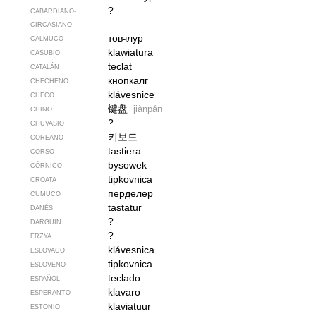
?
CABARDIANO-
CIRCASIANO
товчлур
CALMUCO
klawiatura
CASUBIO
teclat
CATALÁN
кнопкалг
CHECHENO
klávesnice
CHECO
键盘
jiànpán
CHINO
?
CHUVASIO
키보드
COREANO
tastiera
CORSO
bysowek
CÓRNICO
tipkovnica
CROATA
перделер
CUMUCO
tastatur
DANÉS
?
DARGUIN
?
ERZYA
klávesnica
ESLOVACO
tipkovnica
ESLOVENO
teclado
ESPAÑOL
klavaro
ESPERANTO
klaviatuur
ESTONIO