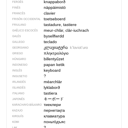
knappaborð
FEROÉS
näppäimistö
FINÉS
clavier
FRANCÉS
toetseboerd
FRISÓN OCCIDENTAL
tastadure, tastiere
FRIULANO
meur-chlàr, clàr-iuchrach
GAÉLICO ESCOCÉS
bysellfwrdd
GALÉS
teclado
GALLEGO
კლავიატურა
kʼlɑviɑtʼurɑ
GEORGIANO
πληκτρολόγιο
GRIEGO
billentyűzet
HÚNGARO
papan ketik
INDONESIO
keyboard
INGLÉS
?
INGUSETIO
méarchlár
IRLANDÉS
lyklaborð
ISLANDÉS
tastiera
ITALIANO
キーボード
JAPONÉS
тиеклери
KARACHAYO-BÁLKARO
пернетақта
KAZAJO
клавиатура
KIRGUÍS
поньтӧдъяс
KOMI
?
LAK