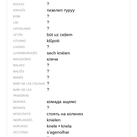
?
KAZAJO
тизелеп туруу
KIRGUÍS
?
KOMI
?
LAK
?
LATGALIANO
būt uz ceļiem
LETÓN
klū́poti
LITUANO
?
LIVONIO
sech knéien
LUXEMBURGUÉS
клечи
MACEDONIO
?
MALAYO
?
MALTÉS
?
MANÉS
?
MARI DE LAS COLINAS
?
MARI DE LAS
PRADERAS
комада ащемс
MOKSHA
?
MONGOL
стоять на коленях
MOSCOVITO
knielen
NEERLANDÉS
knele
•
knela
NORUEGO
s’agenolhar
OCCITANO