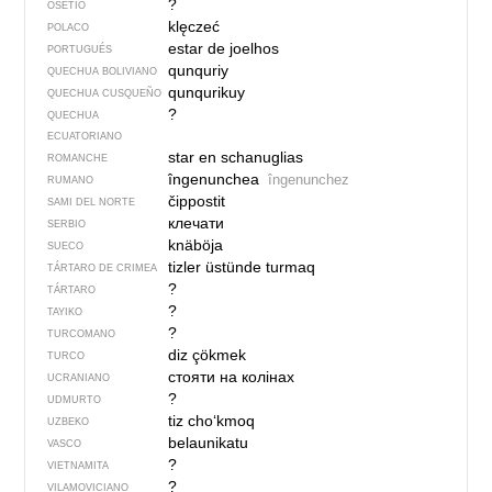
?
OSETIO
klęczeć
POLACO
estar de joelhos
PORTUGUÉS
qunquriy
QUECHUA BOLIVIANO
qunqurikuy
QUECHUA CUSQUEÑO
?
QUECHUA
ECUATORIANO
star en schanuglias
ROMANCHE
îngenunchea
îngenunchez
RUMANO
čippostit
SAMI DEL NORTE
клечати
SERBIO
knäböja
SUECO
tizler üstünde turmaq
TÁRTARO DE CRIMEA
?
TÁRTARO
?
TAYIKO
?
TURCOMANO
diz çökmek
TURCO
стояти на колінах
UCRANIANO
?
UDMURTO
tiz cho‘kmoq
UZBEKO
belaunikatu
VASCO
?
VIETNAMITA
?
VILAMOVICIANO