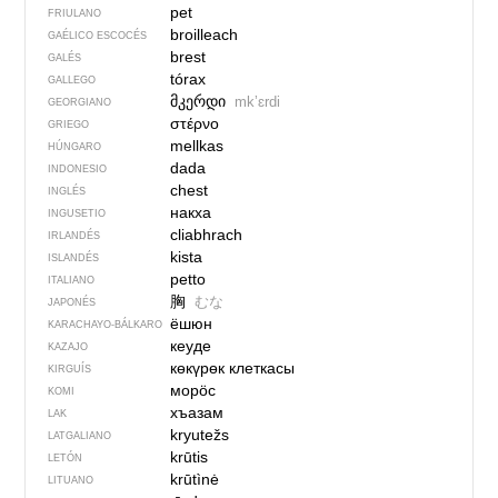
pet
FRIULANO
broilleach
GAÉLICO ESCOCÉS
brest
GALÉS
tórax
GALLEGO
მკერდი
mkʼɛrdi
GEORGIANO
στέρνο
GRIEGO
mellkas
HÚNGARO
dada
INDONESIO
chest
INGLÉS
накха
INGUSETIO
cliabhrach
IRLANDÉS
kista
ISLANDÉS
petto
ITALIANO
胸
むな
JAPONÉS
ёшюн
KARACHAYO-BÁLKARO
кеуде
KAZAJO
көкүрөк клеткасы
KIRGUÍS
морӧс
KOMI
хъазам
LAK
kryutežs
LATGALIANO
krūtis
LETÓN
krūtìnė
LITUANO