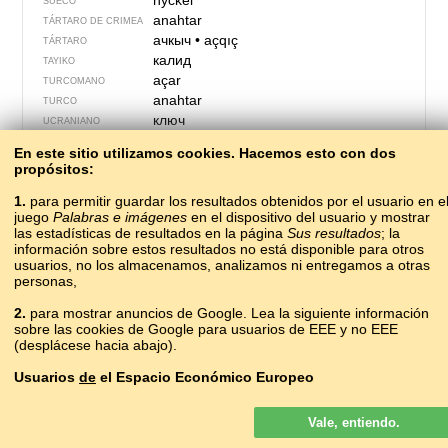
nyckel
SUECO
anahtar
TÁRTARO DE CRIMEA
ачкыч
•
açqıç
TÁRTARO
калид
TAYIKO
açar
TURCOMANO
anahtar
TURCO
ключ
UCRANIANO
усьтон
UDMURTO
En este sitio utilizamos cookies. Hacemos esto con dos
kalit
UZBEKO
propósitos:
giltza
VASCO
chìa khóa
1.
para permitir guardar los resultados obtenidos por el usuario en e
VIETNAMITA
juego
Palabras e imágenes
en el dispositivo del usuario y mostrar
śłysuł
VILAMOVICIANO
las estadísticas de resultados en la página
Sus resultados
; la
күлүүс тыла
YAKUTO
información sobre estos resultados no está disponible para otros
שליסל
YIDIS
usuarios, no los almacenamos, analizamos ni entregamos a otras
personas,
2.
para mostrar anuncios de Google. Lea la siguiente información
sobre las cookies de Google para usuarios de EEE y no EEE
(desplácese hacia abajo).
Usuarios
de
el Espacio Económico Europeo
Los anuncios de Google que se muestran en nuestro sitio para los
Vale, entiendo.
usuarios del EEE
no
son personalizados. Si bien estos anuncios no
usan cookies para la personalización de los anuncios, sí lo hacen