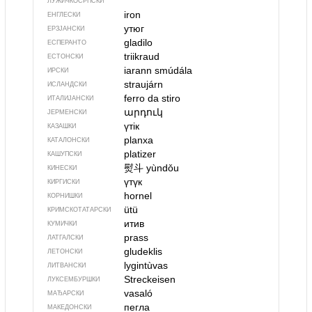
ЛУЖИЧКОСРПСКИ
iron
ЕНГЛЕСКИ
утюг
ЕРЗЈАНСКИ
gladilo
ЕСПЕРАНТО
triikraud
ЕСТОНСКИ
iarann smúdála
ИРСКИ
straujárn
ИСЛАНДСКИ
ferro da stiro
ИТАЛИЈАНСКИ
արդուկ
ЈЕРМЕНСКИ
үтік
КАЗАШКИ
planxa
КАТАЛОНСКИ
platizer
КАШУПСКИ
熨斗
yùndǒu
КИНЕСКИ
үтүк
КИРГИСКИ
hornel
КОРНИШКИ
ütü
КРИМСКОТАТАРСКИ
итив
КУМИЧКИ
prass
ЛАТГАЛСКИ
gludeklis
ЛЕТОНСКИ
lygintùvas
ЛИТВАНСКИ
Streckeisen
ЛУКСЕМБУРШКИ
vasaló
МАЂАРСКИ
пегла
МАКЕДОНСКИ