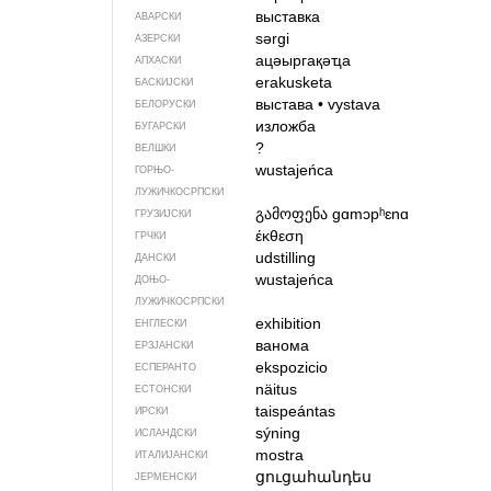
выставка
АВАРСКИ
sərgi
АЗЕРСКИ
ацәыргақәҵа
АПХАСКИ
erakusketa
БАСКИЈСКИ
выстава
•
vystava
БЕЛОРУСКИ
изложба
БУГАРСКИ
?
ВЕЛШКИ
wustajeńca
ГОРЊО­
ЛУЖИЧКОСРПСКИ
გამოფენა
gɑmɔpʰɛnɑ
ГРУЗИЈСКИ
έκθεση
ГРЧКИ
udstilling
ДАНСКИ
wustajeńca
ДОЊО­
ЛУЖИЧКОСРПСКИ
exhibition
ЕНГЛЕСКИ
ванома
ЕРЗЈАНСКИ
ekspozicio
ЕСПЕРАНТО
näitus
ЕСТОНСКИ
taispeántas
ИРСКИ
sýning
ИСЛАНДСКИ
mostra
ИТАЛИЈАНСКИ
ցուցահանդես
ЈЕРМЕНСКИ