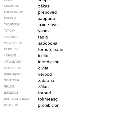
zákaz
СЛОВАЧКИ
prepoved
СЛОВЕНАЧКИ
забрана
СРПСКИ
тыю
•
tıyu
ТАТАРСКИ
yasak
ТУРСКИ
taqiq
УЗБЕЧКИ
заборона
УКРАЈИНСКИ
forboð, bann
ФЕРОЈСКИ
kielto
ФИНСКИ
interdiction
ФРАНЦУСКИ
diviêt
ФУРЛАНСКИ
verbod
ХОЛАНДСКИ
zabrana
ХРВАТСКИ
zákaz
ЧЕШКИ
förbud
ШВЕДСКИ
toirmeasg
ШКОТСКИ ГЕЛСКИ
prohibición
ШПАНСКИ