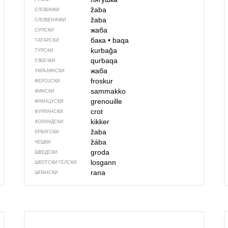
žaba
СЛОВАЧКИ
žaba
СЛОВЕНАЧКИ
жаба
СРПСКИ
бака
•
baqa
ТАТАРСКИ
kurbağa
ТУРСКИ
qurbaqa
УЗБЕЧКИ
жаба
УКРАЈИНСКИ
froskur
ФЕРОЈСКИ
sammakko
ФИНСКИ
grenouille
ФРАНЦУСКИ
crot
ФУРЛАНСКИ
kikker
ХОЛАНДСКИ
žaba
ХРВАТСКИ
žába
ЧЕШКИ
groda
ШВЕДСКИ
losgann
ШКОТСКИ ГЕЛСКИ
rana
ШПАНСКИ