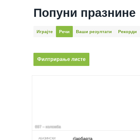
Попуни празнине
Играјте
Речи
Ваши резултати
Рекорди
Филтрирање листе
697 – изложба
гIарбарта
АБАЗИНСКИ