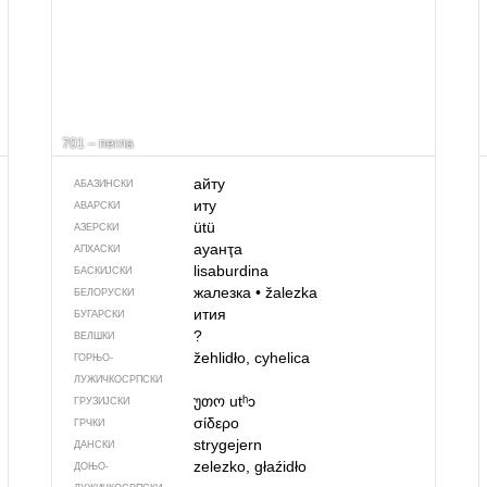
701 – пегла
айту
АБАЗИНСКИ
иту
АВАРСКИ
ütü
АЗЕРСКИ
ауанҭа
АПХАСКИ
lisaburdina
БАСКИЈСКИ
жалезка
•
žalezka
БЕЛОРУСКИ
ития
БУГАРСКИ
?
ВЕЛШКИ
žehlidło, cyhelica
ГОРЊО­
ЛУЖИЧКОСРПСКИ
უთო
utʰɔ
ГРУЗИЈСКИ
σίδερο
ГРЧКИ
strygejern
ДАНСКИ
zelezko, głaźidło
ДОЊО­