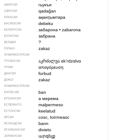
гьукъи
АВАРСКИ
qadağan
АЗЕРСКИ
ақәиҭымтәра
АПХАСКИ
debeku
БАСКИЈСКИ
забарона
•
zabarona
БЕЛОРУСКИ
забрана
БУГАРСКИ
?
ВЕЛШКИ
zakaz
ГОРЊО­
ЛУЖИЧКОСРПСКИ
აკრძალვა
ɑkʼrdzɑlvɑ
ГРУЗИЈСКИ
απαγόρευση
ГРЧКИ
forbud
ДАНСКИ
zakaz
ДОЊО­
ЛУЖИЧКОСРПСКИ
ban
ЕНГЛЕСКИ
а мерема
ЕРЗЈАНСКИ
malpermeso
ЕСПЕРАНТО
keelatud
ЕСТОНСКИ
cosc, toirmeasc
ИРСКИ
bann
ИСЛАНДСКИ
divieto
ИТАЛИЈАНСКИ
արգելք
ЈЕРМЕНСКИ