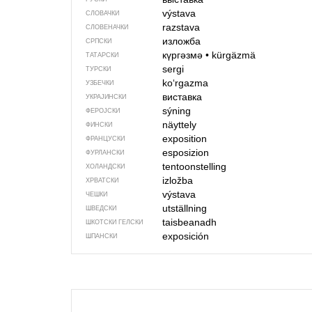
výstava
СЛОВАЧКИ
razstava
СЛОВЕНАЧКИ
изложба
СРПСКИ
күргәзмә
•
kürgäzmä
ТАТАРСКИ
sergi
ТУРСКИ
ko‘rgazma
УЗБЕЧКИ
виставка
УКРАЈИНСКИ
sýning
ФЕРОЈСКИ
näyttely
ФИНСКИ
exposition
ФРАНЦУСКИ
esposizion
ФУРЛАНСКИ
tentoonstelling
ХОЛАНДСКИ
izložba
ХРВАТСКИ
výstava
ЧЕШКИ
utställning
ШВЕДСКИ
taisbeanadh
ШКОТСКИ ГЕЛСКИ
exposición
ШПАНСКИ