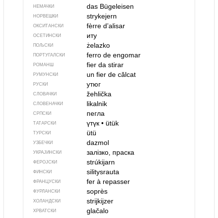
das Bügeleisen
НЕМАЧКИ
strykejern
НОРВЕШКИ
fèrre d’alisar
ОКСИТАНСКИ
иту
ОСЕТИНСКИ
żelazko
ПОЉСКИ
ferro de engomar
ПОРТУГАЛСКИ
fier da stirar
РОМАНШ
un fier de călcat
РУМУНСКИ
утюг
РУСКИ
žehlička
СЛОВАЧКИ
likalnik
СЛОВЕНАЧКИ
пегла
СРПСКИ
үтүк
•
ütük
ТАТАРСКИ
ütü
ТУРСКИ
dazmol
УЗБЕЧКИ
залізко, праска
УКРАЈИНСКИ
strúkijarn
ФЕРОЈСКИ
silitysrauta
ФИНСКИ
fer à repasser
ФРАНЦУСКИ
soprès
ФУРЛАНСКИ
strijkijzer
ХОЛАНДСКИ
glačalo
ХРВАТСКИ