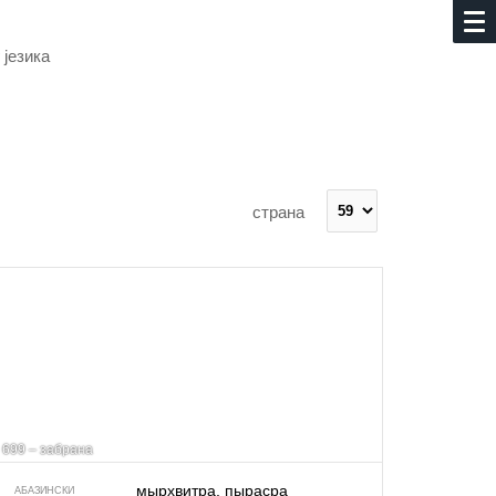
 језика
страна
699 – забрана
мырхвитра, пырасра
АБАЗИНСКИ