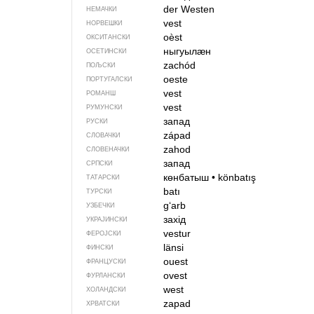
der Westen
НЕМАЧКИ
vest
НОРВЕШКИ
oèst
ОКСИТАНСКИ
ныгуылӕн
ОСЕТИНСКИ
zachód
ПОЉСКИ
oeste
ПОРТУГАЛСКИ
vest
РОМАНШ
vest
РУМУНСКИ
запад
РУСКИ
západ
СЛОВАЧКИ
zahod
СЛОВЕНАЧКИ
запад
СРПСКИ
көнбатыш
•
könbatış
ТАТАРСКИ
batı
ТУРСКИ
gʻarb
УЗБЕЧКИ
захід
УКРАЈИНСКИ
vestur
ФЕРОЈСКИ
länsi
ФИНСКИ
ouest
ФРАНЦУСКИ
ovest
ФУРЛАНСКИ
west
ХОЛАНДСКИ
zapad
ХРВАТСКИ