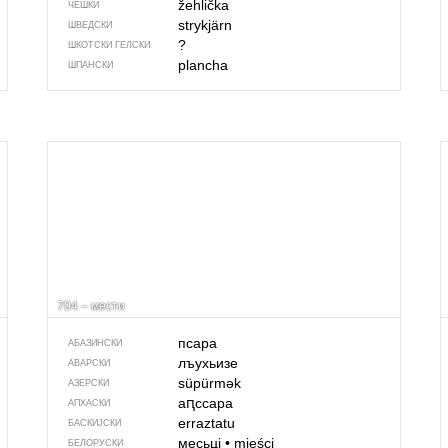
žehlička
ЧЕШКИ
strykjärn
ШВЕДСКИ
?
ШКОТСКИ ГЕЛСКИ
plancha
ШПАНСКИ
704 – мести
псара
АБАЗИНСКИ
лъухьизе
АВАРСКИ
süpürmək
АЗЕРСКИ
аԥссара
АПХАСКИ
erraztatu
БАСКИЈСКИ
месьці
•
mieści
БЕЛОРУСКИ