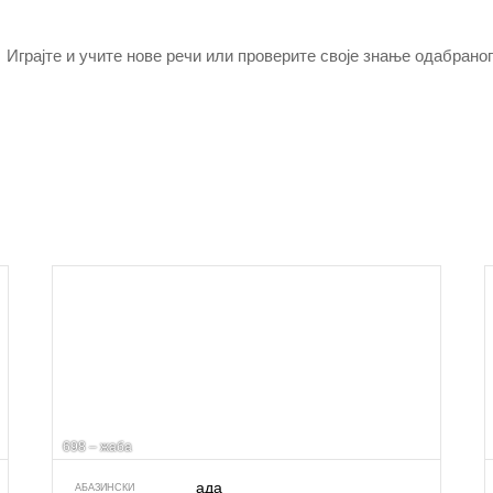
Играјте и учите нове речи или проверите своје знање одабраног
698 – жаба
ада
АБАЗИНСКИ