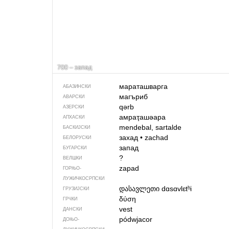
700 – запад
мараташварга
АБАЗИНСКИ
магъриб
АВАРСКИ
qərb
АЗЕРСКИ
амраҭашәара
АПХАСКИ
mendebal, sartalde
БАСКИЈСКИ
захад
•
zachad
БЕЛОРУСКИ
запад
БУГАРСКИ
?
ВЕЛШКИ
zapad
ГОРЊО­
ЛУЖИЧКОСРПСКИ
დასავლეთი
dɑsɑvlɛtʰi
ГРУЗИЈСКИ
δύση
ГРЧКИ
vest
ДАНСКИ
pódwjacor
ДОЊО­