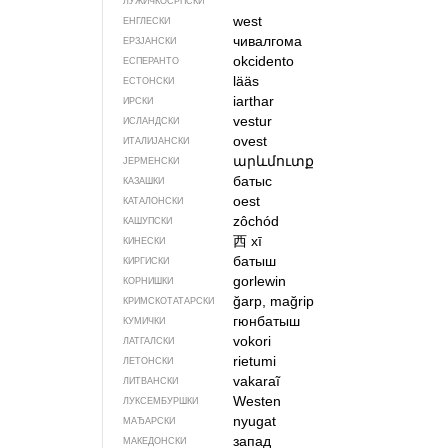
ЛУЖИЧКОСРПСКИ
west
ЕНГЛЕСКИ
чивалгома
ЕРЗЈАНСКИ
okcidento
ЕСПЕРАНТО
lääs
ЕСТОНСКИ
iarthar
ИРСКИ
vestur
ИСЛАНДСКИ
ovest
ИТАЛИЈАНСКИ
արևմուտք
ЈЕРМЕНСКИ
батыс
КАЗАШКИ
oest
КАТАЛОНСКИ
zôchód
КАШУПСКИ
西
xī
КИНЕСКИ
батыш
КИРГИСКИ
gorlewin
КОРНИШКИ
ğarp, mağrip
КРИМСКОТАТАРСКИ
гюнбатыш
КУМИЧКИ
vokori
ЛАТГАЛСКИ
rietumi
ЛЕТОНСКИ
vakaraĩ
ЛИТВАНСКИ
Westen
ЛУКСЕМБУРШКИ
nyugat
МАЂАРСКИ
запад
МАКЕДОНСКИ