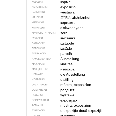
көрме
КАЗАШКИ
exposició
КАТАЛОНСКИ
wëstawa
КАШУПСКИ
展览会
zhǎnlǎnhuì
КИНЕСКИ
көргөзмө
КИРГИСКИ
diskwedhyans
КОРНИШКИ
sergi
КРИМСКОТАТАРСКИ
выставка
КУМИЧКИ
izstuode
ЛАТГАЛСКИ
izstāde
ЛЕТОНСКИ
parodà
ЛИТВАНСКИ
Ausstellung
ЛУКСЕМБУРШКИ
kiállítás
МАЂАРСКИ
изложба
МАКЕДОНСКИ
die Ausstellung
НЕМАЧКИ
utstilling
НОРВЕШКИ
mòstra, exposicion
ОКСИТАНСКИ
равдыст
ОСЕТИНСКИ
wystawa
ПОЉСКИ
exposição
ПОРТУГАЛСКИ
mustra, exposiziun
РОМАНШ
o expoziție
două expoziții
РУМУНСКИ
выставка
РУСКИ