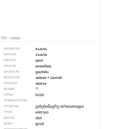
702 – замак
къала
АБАЗИНСКИ
хъала
АВАРСКИ
qəsr
АЗЕРСКИ
аханбаа
АПХАСКИ
gaztelu
БАСКИЈСКИ
замак
•
zamak
БЕЛОРУСКИ
замък
БУГАРСКИ
?
ВЕЛШКИ
hród
ГОРЊО­
ЛУЖИЧКОСРПСКИ
ციხესიმაგრე
tsʰixɛsimɑgrɛ
ГРУЗИЈСКИ
κάστρο
ГРЧКИ
slot
ДАНСКИ
grod
ДОЊО­