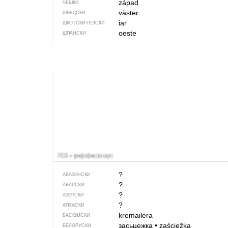
západ
ЧЕШКИ
väster
ШВЕДСКИ
iar
ШКОТСКИ ГЕЛСКИ
oeste
ШПАНСКИ
703 – рајсфершлус
?
АБАЗИНСКИ
?
АВАРСКИ
?
АЗЕРСКИ
?
АПХАСКИ
kremailera
БАСКИЈСКИ
засьцежка
•
zaściežka
БЕЛОРУСКИ