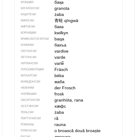
бақа
КАЗАШКИ
granota
КАТАЛОНСКИ
żaba
КАШУПСКИ
青蛙
qīngwā
КИНЕСКИ
бака
КИРГИСКИ
kwilkyn
КОРНИШКИ
baqa
КРИМСКОТАТАРСКИ
бакъа
КУМИЧКИ
vardive
ЛАТГАЛСКИ
varde
ЛЕТОНСКИ
varlė̃
ЛИТВАНСКИ
Fräsch
ЛУКСЕМБУРШКИ
béka
МАЂАРСКИ
жаба
МАКЕДОНСКИ
der Frosch
НЕМАЧКИ
frosk
НОРВЕШКИ
granhòta, rana
ОКСИТАНСКИ
хӕфс
ОСЕТИНСКИ
żaba
ПОЉСКИ
rã
ПОРТУГАЛСКИ
rauna
РОМАНШ
o broască
două broaște
РУМУНСКИ
лягушка
РУСКИ