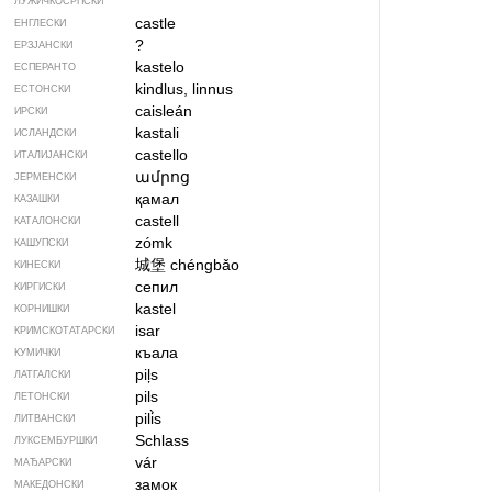
ЛУЖИЧКОСРПСКИ
castle
ЕНГЛЕСКИ
?
ЕРЗЈАНСКИ
kastelo
ЕСПЕРАНТО
kindlus, linnus
ЕСТОНСКИ
caisleán
ИРСКИ
kastali
ИСЛАНДСКИ
castello
ИТАЛИЈАНСКИ
ամրոց
ЈЕРМЕНСКИ
қамал
КАЗАШКИ
castell
КАТАЛОНСКИ
zómk
КАШУПСКИ
城堡
chéngbǎo
КИНЕСКИ
сепил
КИРГИСКИ
kastel
КОРНИШКИ
isar
КРИМСКОТАТАРСКИ
къала
КУМИЧКИ
piļs
ЛАТГАЛСКИ
pils
ЛЕТОНСКИ
pili̇̀s
ЛИТВАНСКИ
Schlass
ЛУКСЕМБУРШКИ
vár
МАЂАРСКИ
замок
МАКЕДОНСКИ