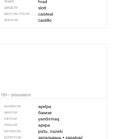
hrad
ЧЕШКИ
slott
ШВЕДСКИ
caisteal
ШКОТСКИ ГЕЛСКИ
castillo
ШПАНСКИ
705 – упаљивати
аркIра
АБАЗИНСКИ
бакизе
АВАРСКИ
yandırmaq
АЗЕРСКИ
аркра
АПХАСКИ
piztu, irazeki
БАСКИЈСКИ
запальваць
•
zapalvać
БЕЛОРУСКИ