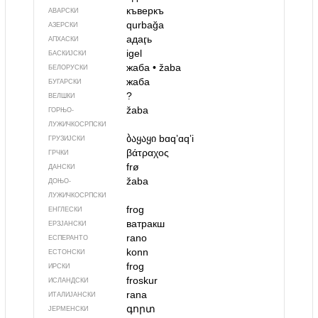
къверкъ
АВАРСКИ
qurbağa
АЗЕРСКИ
адаӷь
АПХАСКИ
igel
БАСКИЈСКИ
жаба
•
žaba
БЕЛОРУСКИ
жаба
БУГАРСКИ
?
ВЕЛШКИ
žaba
ГОРЊО­
ЛУЖИЧКОСРПСКИ
ბაყაყი
bɑqʼɑqʼi
ГРУЗИЈСКИ
βάτραχος
ГРЧКИ
frø
ДАНСКИ
žaba
ДОЊО­
ЛУЖИЧКОСРПСКИ
frog
ЕНГЛЕСКИ
ватракш
ЕРЗЈАНСКИ
rano
ЕСПЕРАНТО
konn
ЕСТОНСКИ
frog
ИРСКИ
froskur
ИСЛАНДСКИ
rana
ИТАЛИЈАНСКИ
գորտ
ЈЕРМЕНСКИ