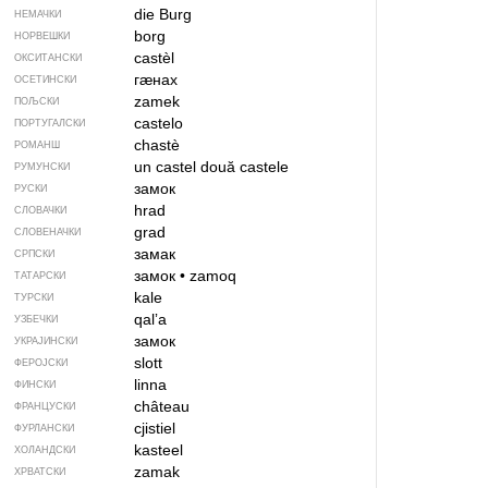
die Burg
НЕМАЧКИ
borg
НОРВЕШКИ
castèl
ОКСИТАНСКИ
гӕнах
ОСЕТИНСКИ
zamek
ПОЉСКИ
castelo
ПОРТУГАЛСКИ
chastè
РОМАНШ
un castel
două castele
РУМУНСКИ
замок
РУСКИ
hrad
СЛОВАЧКИ
grad
СЛОВЕНАЧКИ
замак
СРПСКИ
замок
•
zamoq
ТАТАРСКИ
kale
ТУРСКИ
qalʼa
УЗБЕЧКИ
замок
УКРАЈИНСКИ
slott
ФЕРОЈСКИ
linna
ФИНСКИ
château
ФРАНЦУСКИ
cjistiel
ФУРЛАНСКИ
kasteel
ХОЛАНДСКИ
zamak
ХРВАТСКИ