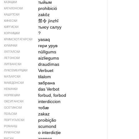
тыйым
КАЗАШКИ
prohibició
КАТАЛОНСКИ
zakôz
КАШУПСКИ
禁令
jìnzhǐ
КИНЕСКИ
тыюу салуу
КИРГИСКИ
?
КОРНИШКИ
yasaq
КРИМСКОТАТАРСКИ
гери урув
КУМИЧКИ
nūlīgums
ЛАТГАЛСКИ
aizliegums
ЛЕТОНСКИ
draudìmas
ЛИТВАНСКИ
Verbuet
ЛУКСЕМБУРШКИ
tilalom
МАЂАРСКИ
забрана
МАКЕДОНСКИ
das Verbot
НЕМАЧКИ
forbud, forbod
НОРВЕШКИ
interdiccion
ОКСИТАНСКИ
тобӕ
ОСЕТИНСКИ
zakaz
ПОЉСКИ
proibição
ПОРТУГАЛСКИ
scumond
РОМАНШ
o interdicție
РУМУНСКИ
запрет
РУСКИ