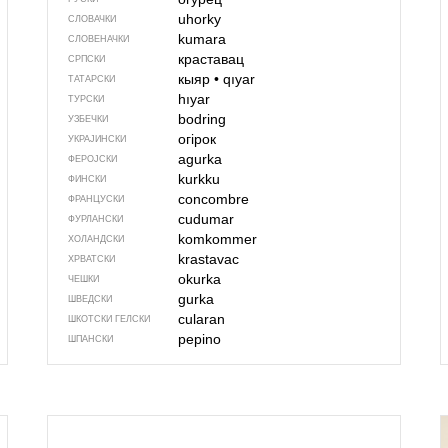
uhorky
СЛОВАЧКИ
kumara
СЛОВЕНАЧКИ
краставац
СРПСКИ
кыяр
•
qıyar
ТАТАРСКИ
hıyar
ТУРСКИ
bodring
УЗБЕЧКИ
огірок
УКРАЈИНСКИ
agurka
ФЕРОЈСКИ
kurkku
ФИНСКИ
concombre
ФРАНЦУСКИ
cudumar
ФУРЛАНСКИ
komkommer
ХОЛАНДСКИ
krastavac
ХРВАТСКИ
okurka
ЧЕШКИ
gurka
ШВЕДСКИ
cularan
ШКОТСКИ ГЕЛСКИ
pepino
ШПАНСКИ