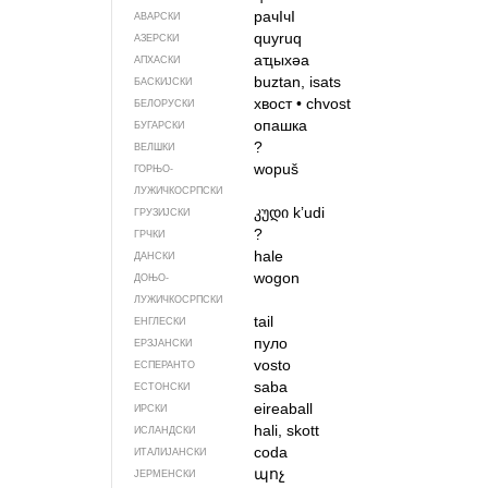
рачIчI
АВАРСКИ
quyruq
АЗЕРСКИ
аҵыхәа
АПХАСКИ
buztan, isats
БАСКИЈСКИ
хвост
•
chvost
БЕЛОРУСКИ
опашка
БУГАРСКИ
?
ВЕЛШКИ
wopuš
ГОРЊО­
ЛУЖИЧКОСРПСКИ
კუდი
kʼudi
ГРУЗИЈСКИ
?
ГРЧКИ
hale
ДАНСКИ
wogon
ДОЊО­
ЛУЖИЧКОСРПСКИ
tail
ЕНГЛЕСКИ
пуло
ЕРЗЈАНСКИ
vosto
ЕСПЕРАНТО
saba
ЕСТОНСКИ
eireaball
ИРСКИ
hali, skott
ИСЛАНДСКИ
coda
ИТАЛИЈАНСКИ
պոչ
ЈЕРМЕНСКИ