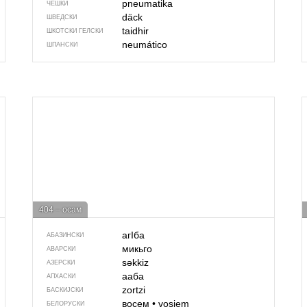
pneumatika
ЧЕШКИ
däck
ШВЕДСКИ
taidhir
ШКОТСКИ ГЕЛСКИ
neumático
ШПАНСКИ
404 – осам
агIба
АБАЗИНСКИ
микьго
АВАРСКИ
səkkiz
АЗЕРСКИ
ааба
АПХАСКИ
zortzi
БАСКИЈСКИ
восем
•
vosiem
БЕЛОРУСКИ