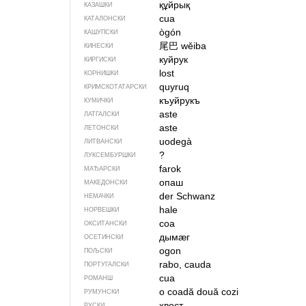
құйрық
КАЗАШКИ
cua
КАТАЛОНСКИ
ògón
КАШУПСКИ
尾巴
wěiba
КИНЕСКИ
куйрук
КИРГИСКИ
lost
КОРНИШКИ
quyruq
КРИМСКОТАТАРСКИ
къуйрукъ
КУМИЧКИ
aste
ЛАТГАЛСКИ
aste
ЛЕТОНСКИ
uodegà
ЛИТВАНСКИ
?
ЛУКСЕМБУРШКИ
farok
МАЂАРСКИ
опаш
МАКЕДОНСКИ
der Schwanz
НЕМАЧКИ
hale
НОРВЕШКИ
coa
ОКСИТАНСКИ
дымӕг
ОСЕТИНСКИ
ogon
ПОЉСКИ
rabo, cauda
ПОРТУГАЛСКИ
cua
РОМАНШ
o coadă
două cozi
РУМУНСКИ
хвост
РУСКИ