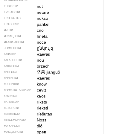
ЛУЖИЧКОСРПСКИ
nut
ЕНГЛЕСКИ
пеште
ЕРЗЈАНСКИ
nukso
ЕСПЕРАНТО
pähkel
ЕСТОНСКИ
cnó
ИРСКИ
hneta
ИСЛАНДСКИ
noce
ИТАЛИЈАНСКИ
ընկույզ
ЈЕРМЕНСКИ
жаңғақ
КАЗАШКИ
nou
КАТАЛОНСКИ
òrzech
КАШУПСКИ
坚果
jiānguǒ
КИНЕСКИ
жаңгак
КИРГИСКИ
know
КОРНИШКИ
ceviz
КРИМСКОТАТАРСКИ
къоз
КУМИЧКИ
rīksts
ЛАТГАЛСКИ
rieksti
ЛЕТОНСКИ
ríešutas
ЛИТВАНСКИ
Noss
ЛУКСЕМБУРШКИ
dió
МАЂАРСКИ
орев
МАКЕДОНСКИ