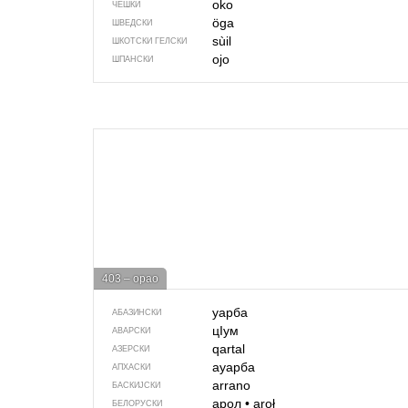
oko
ЧЕШКИ
öga
ШВЕДСКИ
sùil
ШКОТСКИ ГЕЛСКИ
ojo
ШПАНСКИ
403 – орао
уарба
АБАЗИНСКИ
цIум
АВАРСКИ
qartal
АЗЕРСКИ
ауарба
АПХАСКИ
arrano
БАСКИЈСКИ
арол
•
aroł
БЕЛОРУСКИ