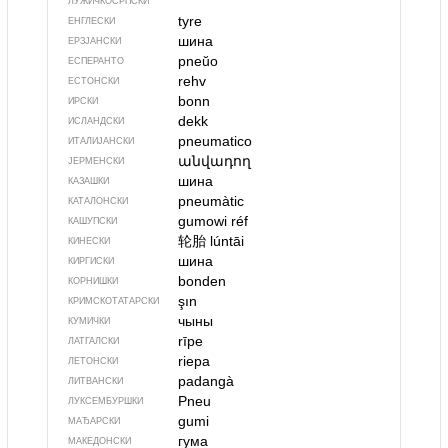
ЛУЖИЧКОСРПСКИ
tyre
ЕНГЛЕСКИ
шина
ЕРЗЈАНСКИ
pneŭo
ЕСПЕРАНТО
rehv
ЕСТОНСКИ
bonn
ИРСКИ
dekk
ИСЛАНДСКИ
pneumatico
ИТАЛИЈАНСКИ
անվադող
ЈЕРМЕНСКИ
шина
КАЗАШКИ
pneumàtic
КАТАЛОНСКИ
gumowi réf
КАШУПСКИ
轮胎
lúntāi
КИНЕСКИ
шина
КИРГИСКИ
bonden
КОРНИШКИ
şın
КРИМСКОТАТАРСКИ
чыны
КУМИЧКИ
rīpe
ЛАТГАЛСКИ
riepa
ЛЕТОНСКИ
padangà
ЛИТВАНСКИ
Pneu
ЛУКСЕМБУРШКИ
gumi
МАЂАРСКИ
гума
МАКЕДОНСКИ