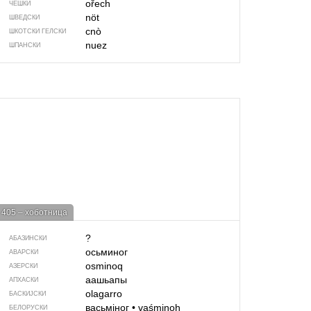
ořech
ЧЕШКИ
nöt
ШВЕДСКИ
cnò
ШКОТСКИ ГЕЛСКИ
nuez
ШПАНСКИ
405 – хоботница
?
АБАЗИНСКИ
осьминог
АВАРСКИ
osminoq
АЗЕРСКИ
аашьапы
АПХАСКИ
olagarro
БАСКИЈСКИ
васьміног
•
vaśminoh
БЕЛОРУСКИ