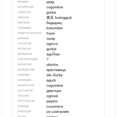
қияр
КАЗАШКИ
cogombre
КАТАЛОНСКИ
gùrka
КАШУПСКИ
黄瓜
huángguā
КИНЕСКИ
бадыраң
КИРГИСКИ
kukomber
КОРНИШКИ
hıyar
КРИМСКОТАТАРСКИ
хыяр
КУМИЧКИ
ogūrcs
ЛАТГАЛСКИ
gurķis
ЛЕТОНСКИ
agur̃kas
ЛИТВАНСКИ
?
ЛУКСЕМБУРШКИ
uborka
МАЂАРСКИ
краставица
МАКЕДОНСКИ
die Gurke
НЕМАЧКИ
agurk
НОРВЕШКИ
cogombre
ОКСИТАНСКИ
джитъри
ОСЕТИНСКИ
ogórek
ПОЉСКИ
pepino
ПОРТУГАЛСКИ
cucumera
РОМАНШ
un castravete
РУМУНСКИ
огурец
РУСКИ