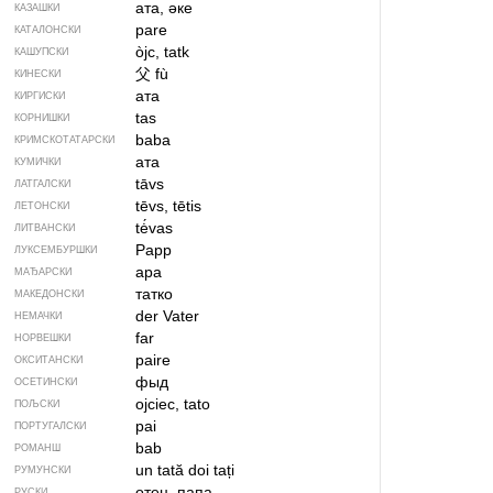
ата, әке
КАЗАШКИ
pare
КАТАЛОНСКИ
òjc, tatk
КАШУПСКИ
父
fù
КИНЕСКИ
ата
КИРГИСКИ
tas
КОРНИШКИ
baba
КРИМСКОТАТАРСКИ
ата
КУМИЧКИ
tāvs
ЛАТГАЛСКИ
tēvs, tētis
ЛЕТОНСКИ
tė́vas
ЛИТВАНСКИ
Papp
ЛУКСЕМБУРШКИ
apa
МАЂАРСКИ
татко
МАКЕДОНСКИ
der Vater
НЕМАЧКИ
far
НОРВЕШКИ
paire
ОКСИТАНСКИ
фыд
ОСЕТИНСКИ
ojciec, tato
ПОЉСКИ
pai
ПОРТУГАЛСКИ
bab
РОМАНШ
un tată
doi tați
РУМУНСКИ
отец, папа
РУСКИ