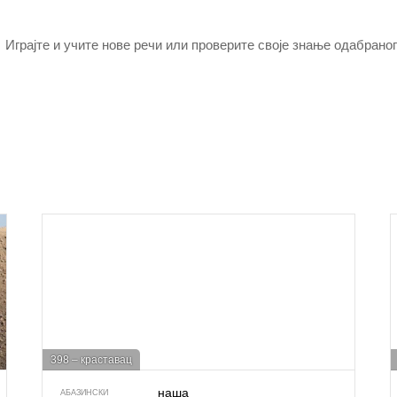
Играјте и учите нове речи или проверите своје знање одабраног
398 – краставац
наша
АБАЗИНСКИ