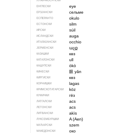
ЛУЖИЧКОСРПСКИ
eye
ЕНГЛЕСКИ
сельме
ЕРЗЈАНСКИ
okulo
ЕСПЕРАНТО
silm
ЕСТОНСКИ
súil
ИРСКИ
auga
ИСЛАНДСКИ
occhio
ИТАЛИЈАНСКИ
աչք
ЈЕРМЕНСКИ
көз
КАЗАШКИ
ull
КАТАЛОНСКИ
òkò
КАШУПСКИ
眼
yǎn
КИНЕСКИ
көз
КИРГИСКИ
lagas
КОРНИШКИ
köz
КРИМСКОТАТАРСКИ
гёз
КУМИЧКИ
acs
ЛАТГАЛСКИ
acs
ЛЕТОНСКИ
akìs
ЛИТВАНСКИ
A (Aen)
ЛУКСЕМБУРШКИ
szem
МАЂАРСКИ
око
МАКЕДОНСКИ