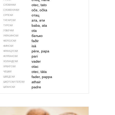
otec, tato
СЛОВАЧКИ
oče, očka
СЛОВЕНАЧКИ
отац
СРПСКИ
ата, әти
ТАТАРСКИ
baba, ata
ТУРСКИ
ota
УЗБЕЧКИ
батько
УКРАЈИНСКИ
faðir
ФЕРОЈСКИ
isä
ФИНСКИ
père, papa
ФРАНЦУСКИ
pari
ФУРЛАНСКИ
vader
ХОЛАНДСКИ
otac
ХРВАТСКИ
otec, táta
ЧЕШКИ
fader, pappa
ШВЕДСКИ
athair
ШКОТСКИ ГЕЛСКИ
padre
ШПАНСКИ