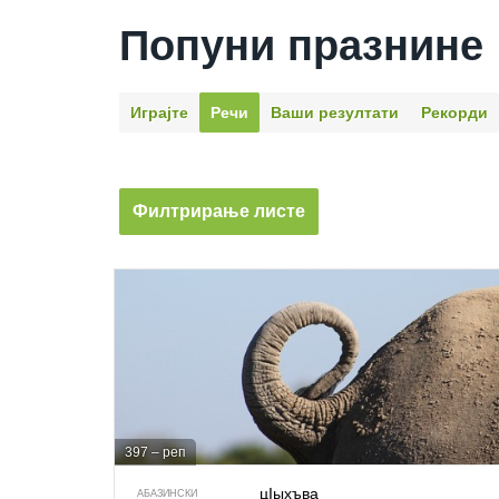
Попуни празнине
Играјте
Речи
Ваши резултати
Рекорди
Филтрирање листе
397 – реп
цIыхъва
АБАЗИНСКИ