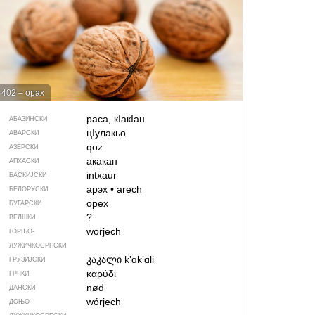
402 – орах
раса, кIакIан
АБАЗИНСКИ
цIулакьо
АВАРСКИ
qoz
АЗЕРСКИ
акакан
АПХАСКИ
intxaur
БАСКИЈСКИ
арэх
•
arech
БЕЛОРУСКИ
орех
БУГАРСКИ
?
ВЕЛШКИ
worjech
ГОРЊО­
ЛУЖИЧКОСРПСКИ
კაკალი
kʼɑkʼɑli
ГРУЗИЈСКИ
καρύδι
ГРЧКИ
nød
ДАНСКИ
wórjech
ДОЊО­