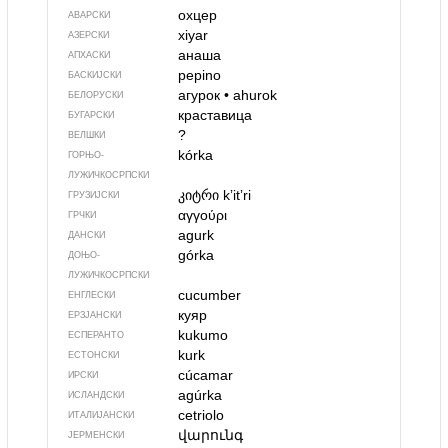
охцер
АВАРСКИ
xiyar
АЗЕРСКИ
анаша
АПХАСКИ
pepino
БАСКИЈСКИ
агурок
•
ahurok
БЕЛОРУСКИ
краставица
БУГАРСКИ
?
ВЕЛШКИ
kórka
ГОРЊО­
ЛУЖИЧКОСРПСКИ
კიტრი
kʼitʼri
ГРУЗИЈСКИ
αγγούρι
ГРЧКИ
agurk
ДАНСКИ
górka
ДОЊО­
ЛУЖИЧКОСРПСКИ
cucumber
ЕНГЛЕСКИ
куяр
ЕРЗЈАНСКИ
kukumo
ЕСПЕРАНТО
kurk
ЕСТОНСКИ
cúcamar
ИРСКИ
agúrka
ИСЛАНДСКИ
cetriolo
ИТАЛИЈАНСКИ
վարունգ
ЈЕРМЕНСКИ