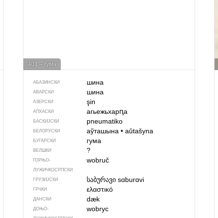
401 – гума
шина
АБАЗИНСКИ
шина
АВАРСКИ
şin
АЗЕРСКИ
агьежьхарԥа
АПХАСКИ
pneumatiko
БАСКИЈСКИ
аўташына
•
aŭtašyna
БЕЛОРУСКИ
гума
БУГАРСКИ
?
ВЕЛШКИ
wobruč
ГОРЊО­
ЛУЖИЧКОСРПСКИ
საბურავი
sɑburɑvi
ГРУЗИЈСКИ
ελαστικό
ГРЧКИ
dæk
ДАНСКИ
wobryc
ДОЊО­