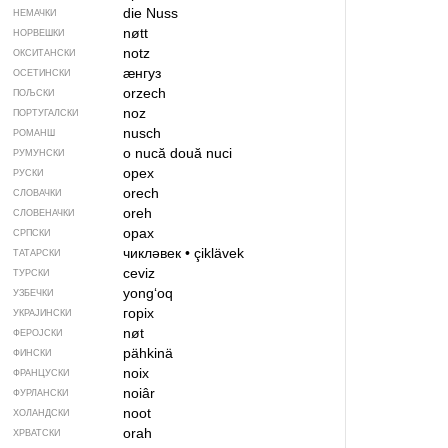
die Nuss
НЕМАЧКИ
nøtt
НОРВЕШКИ
notz
ОКСИТАНСКИ
ӕнгуз
ОСЕТИНСКИ
orzech
ПОЉСКИ
noz
ПОРТУГАЛСКИ
nusch
РОМАНШ
o nucă
două nuci
РУМУНСКИ
орех
РУСКИ
orech
СЛОВАЧКИ
oreh
СЛОВЕНАЧКИ
орах
СРПСКИ
чикләвек
•
çiklävek
ТАТАРСКИ
ceviz
ТУРСКИ
yong‘oq
УЗБЕЧКИ
горіх
УКРАЈИНСКИ
nøt
ФЕРОЈСКИ
pähkinä
ФИНСКИ
noix
ФРАНЦУСКИ
noiâr
ФУРЛАНСКИ
noot
ХОЛАНДСКИ
orah
ХРВАТСКИ