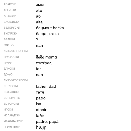
эмен
АВАРСКИ
ata
АЗЕРСКИ
аб
АПХАСКИ
aita
БАСКИЈСКИ
бацька
•
baćka
БЕЛОРУСКИ
баща, татко
БУГАРСКИ
?
ВЕЛШКИ
nan
ГОРЊО­
ЛУЖИЧКОСРПСКИ
მამა
mɑmɑ
ГРУЗИЈСКИ
πατέρας
ГРЧКИ
far
ДАНСКИ
nan
ДОЊО­
ЛУЖИЧКОСРПСКИ
father, dad
ЕНГЛЕСКИ
тетя
ЕРЗЈАНСКИ
patro
ЕСПЕРАНТО
isa
ЕСТОНСКИ
athair
ИРСКИ
faðir
ИСЛАНДСКИ
padre, papà
ИТАЛИЈАНСКИ
հայր
ЈЕРМЕНСКИ