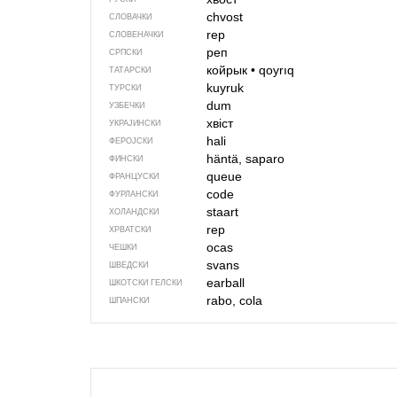
chvost
СЛОВАЧКИ
rep
СЛОВЕНАЧКИ
реп
СРПСКИ
койрык
•
qoyrıq
ТАТАРСКИ
kuyruk
ТУРСКИ
dum
УЗБЕЧКИ
хвіст
УКРАЈИНСКИ
hali
ФЕРОЈСКИ
häntä, saparo
ФИНСКИ
queue
ФРАНЦУСКИ
code
ФУРЛАНСКИ
staart
ХОЛАНДСКИ
rep
ХРВАТСКИ
ocas
ЧЕШКИ
svans
ШВЕДСКИ
earball
ШКОТСКИ ГЕЛСКИ
rabo, cola
ШПАНСКИ