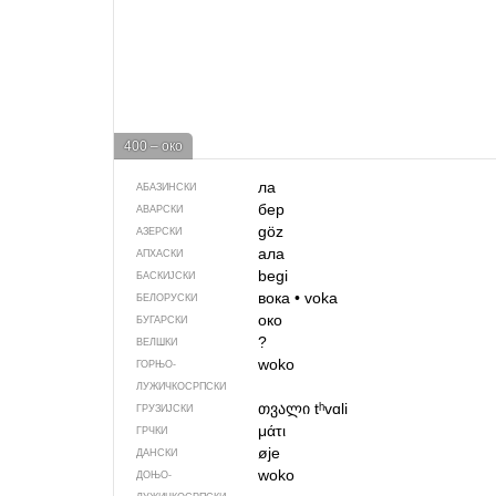
400 – око
ла
АБАЗИНСКИ
бер
АВАРСКИ
göz
АЗЕРСКИ
ала
АПХАСКИ
begi
БАСКИЈСКИ
вока
•
voka
БЕЛОРУСКИ
око
БУГАРСКИ
?
ВЕЛШКИ
woko
ГОРЊО­
ЛУЖИЧКОСРПСКИ
თვალი
tʰvɑli
ГРУЗИЈСКИ
μάτι
ГРЧКИ
øje
ДАНСКИ
woko
ДОЊО­