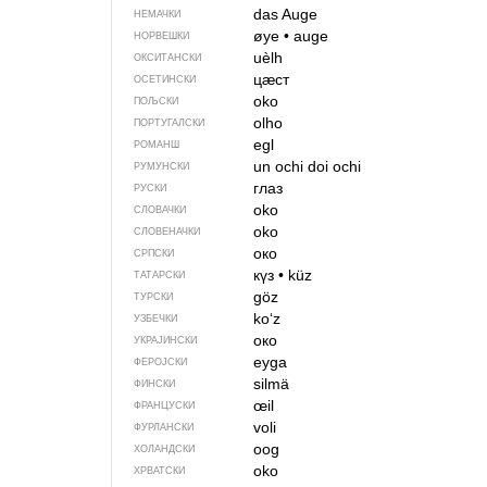
das Auge
НЕМАЧКИ
øye
•
auge
НОРВЕШКИ
uèlh
ОКСИТАНСКИ
цӕст
ОСЕТИНСКИ
oko
ПОЉСКИ
olho
ПОРТУГАЛСКИ
egl
РОМАНШ
un ochi
doi ochi
РУМУНСКИ
глаз
РУСКИ
oko
СЛОВАЧКИ
oko
СЛОВЕНАЧКИ
око
СРПСКИ
күз
•
küz
ТАТАРСКИ
göz
ТУРСКИ
koʻz
УЗБЕЧКИ
око
УКРАЈИНСКИ
eyga
ФЕРОЈСКИ
silmä
ФИНСКИ
œil
ФРАНЦУСКИ
voli
ФУРЛАНСКИ
oog
ХОЛАНДСКИ
oko
ХРВАТСКИ