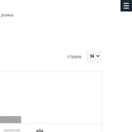
 језика
страна
399 – отац
аба
АБАЗИНСКИ