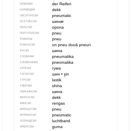
der Reifen
НЕМАЧКИ
dekk
НОРВЕШКИ
pneumatic
ОКСИТАНСКИ
шинӕ
ОСЕТИНСКИ
opona
ПОЉСКИ
pneu
ПОРТУГАЛСКИ
pneu
РОМАНШ
un pneu
două pneuri
РУМУНСКИ
шина
РУСКИ
pneumatika
СЛОВАЧКИ
pnevmatika
СЛОВЕНАЧКИ
гума
СРПСКИ
шин
•
şin
ТАТАРСКИ
lastik
ТУРСКИ
shina
УЗБЕЧКИ
шина
УКРАЈИНСКИ
dekk
ФЕРОЈСКИ
rengas
ФИНСКИ
pneu
ФРАНЦУСКИ
pneumatic
ФУРЛАНСКИ
luchtband
ХОЛАНДСКИ
guma
ХРВАТСКИ