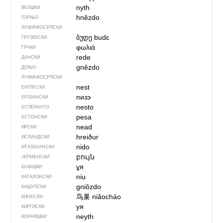
nyth
ВЕЛШКИ
hnězdo
ГОРЊО­
ЛУЖИЧКОСРПСКИ
ბუდე
budɛ
ГРУЗИЈСКИ
φωλιά
ГРЧКИ
rede
ДАНСКИ
gnězdo
ДОЊО­
ЛУЖИЧКОСРПСКИ
nest
ЕНГЛЕСКИ
пизэ
ЕРЗЈАНСКИ
nesto
ЕСПЕРАНТО
pesa
ЕСТОНСКИ
nead
ИРСКИ
hreiður
ИСЛАНДСКИ
nido
ИТАЛИЈАНСКИ
բույն
ЈЕРМЕНСКИ
ұя
КАЗАШКИ
niu
КАТАЛОНСКИ
gniôzdo
КАШУПСКИ
鸟巢
niǎocháo
КИНЕСКИ
уя
КИРГИСКИ
neyth
КОРНИШКИ