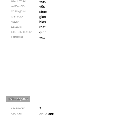
voix
ФРАНЦУСКИ
vôs
ФУРЛАНСКИ
stem
ХОЛАНДСКИ
glas
ХРВАТСКИ
hlas
ЧЕШКИ
röst
ШВЕДСКИ
guth
ШКОТСКИ ГЕЛСКИ
voz
ШПАНСКИ
159 – звучник
?
АБАЗИНСКИ
динамик
АВАРСКИ