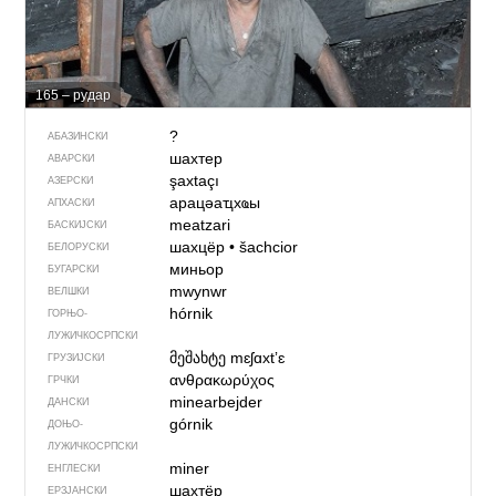
165 – рудар
?
АБАЗИНСКИ
шахтер
АВАРСКИ
şaxtaçı
АЗЕРСКИ
арацәаҵхҩы
АПХАСКИ
meatzari
БАСКИЈСКИ
шахцёр
•
šachcior
БЕЛОРУСКИ
миньор
БУГАРСКИ
mwynwr
ВЕЛШКИ
hórnik
ГОРЊО­
ЛУЖИЧКОСРПСКИ
მეშახტე
mɛʃɑxtʼɛ
ГРУЗИЈСКИ
ανθρακωρύχος
ГРЧКИ
minearbejder
ДАНСКИ
górnik
ДОЊО­
ЛУЖИЧКОСРПСКИ
miner
ЕНГЛЕСКИ
шахтёр
ЕРЗЈАНСКИ