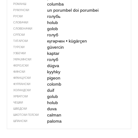
columba
РОМАНШ
un porumbel
doi porumbei
РУМУНСКИ
голубь
РУСКИ
holub
СЛОВАЧКИ
golob
СЛОВЕНАЧКИ
голуб
СРПСКИ
күгәрчен
•
kügärçen
ТАТАРСКИ
güvercin
ТУРСКИ
kaptar
УЗБЕЧКИ
голуб
УКРАЈИНСКИ
dúgva
ФЕРОЈСКИ
kyyhky
ФИНСКИ
pigeon
ФРАНЦУСКИ
colomb
ФУРЛАНСКИ
duif
ХОЛАНДСКИ
golub
ХРВАТСКИ
holub
ЧЕШКИ
duva
ШВЕДСКИ
calman
ШКОТСКИ ГЕЛСКИ
paloma
ШПАНСКИ