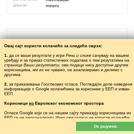
minero
ШПАНСКИ
Овај сајт користи колачиће за следеће сврхе:
1.
да се ваши резултати у игри
Речи и слике
сачувају на вашем
уређају и за приказ статистичких података о тим резутатима на
страници
Ваши резултати
; ови подаци нису доступни другим
корисницима, ми их не чувамо, не анализирамо и делимо с
другима.
166 – кувати
2.
за приказивање Гооглеових огласа. Погледајте доле наведене
информације о Google колачићима за кориснике у ЕЕП и изван
жвра
АБАЗИНСКИ
ЕЕП.
квен гьабизе
АВАРСКИ
bişirmək
АЗЕРСКИ
Корисници
из
Европског економског простора
афатә аҟаҵара
АПХАСКИ
Огласи Google који се на нашем сајту приказују корисницима из
janaria prestatu
БАСКИЈСКИ
ЕЕП се
не
персонализују. Иако ови огласи не користе колачиће
варыць, гатаваць
БЕЛОРУСКИ
за персонализацију огласа, користе их за омогућавање
готвя
БУГАРСКИ
Ок разумем.
ограничавања учесталости, збирно извештавање о огласима и
coginio
ВЕЛШКИ
борбу против преваре и злоупотребе.