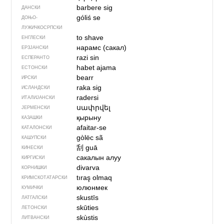
barbere sig
ДАНСКИ
góliś se
ДОЊО­
ЛУЖИЧКОСРПСКИ
to shave
ЕНГЛЕСКИ
нарамс (сакал)
ЕРЗЈАНСКИ
razi sin
ЕСПЕРАНТО
habet ajama
ЕСТОНСКИ
bearr
ИРСКИ
raka sig
ИСЛАНДСКИ
radersi
ИТАЛИЈАНСКИ
սափրվել
ЈЕРМЕНСКИ
қырыну
КАЗАШКИ
afaitar-se
КАТАЛОНСКИ
gòlëc sã
КАШУПСКИ
刮
guā
КИНЕСКИ
сакалын алуу
КИРГИСКИ
divarva
КОРНИШКИ
tıraş olmaq
КРИМСКОТАТАРСКИ
юлюнмек
КУМИЧКИ
skustīs
ЛАТГАЛСКИ
skūties
ЛЕТОНСКИ
skùstis
ЛИТВАНСКИ