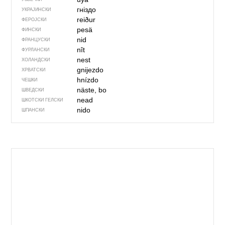
гніздо
УКРАЈИНСКИ
reiður
ФЕРОЈСКИ
pesä
ФИНСКИ
nid
ФРАНЦУСКИ
nît
ФУРЛАНСКИ
nest
ХОЛАНДСКИ
gnijezdo
ХРВАТСКИ
hnízdo
ЧЕШКИ
näste, bo
ШВЕДСКИ
nead
ШКОТСКИ ГЕЛСКИ
nido
ШПАНСКИ