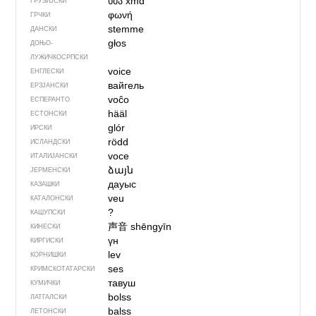
ხმა
xmɑ
ГРУЗИЈСКИ
φωνή
ГРЧКИ
stemme
ДАНСКИ
głos
ДОЊО­
ЛУЖИЧКОСРПСКИ
voice
ЕНГЛЕСКИ
вайгель
ЕРЗЈАНСКИ
voĉo
ЕСПЕРАНТО
hääl
ЕСТОНСКИ
glór
ИРСКИ
rödd
ИСЛАНДСКИ
voce
ИТАЛИЈАНСКИ
ձայն
ЈЕРМЕНСКИ
дауыс
КАЗАШКИ
veu
КАТАЛОНСКИ
?
КАШУПСКИ
声音
shēngyīn
КИНЕСКИ
үн
КИРГИСКИ
lev
КОРНИШКИ
ses
КРИМСКОТАТАРСКИ
тавуш
КУМИЧКИ
bolss
ЛАТГАЛСКИ
balss
ЛЕТОНСКИ