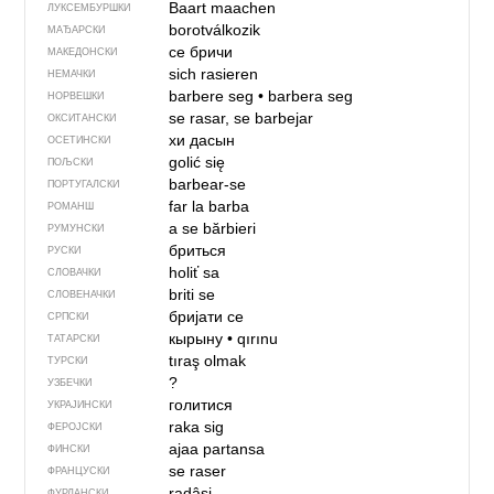
Baart maachen
ЛУКСЕМБУРШКИ
borotválkozik
МАЂАРСКИ
се бричи
МАКЕДОНСКИ
sich rasieren
НЕМАЧКИ
barbere seg
•
barbera seg
НОРВЕШКИ
se rasar, se barbejar
ОКСИТАНСКИ
хи дасын
ОСЕТИНСКИ
golić się
ПОЉСКИ
barbear-se
ПОРТУГАЛСКИ
far la barba
РОМАНШ
a se bărbieri
РУМУНСКИ
бриться
РУСКИ
holiť sa
СЛОВАЧКИ
briti se
СЛОВЕНАЧКИ
бријати се
СРПСКИ
кырыну
•
qırınu
ТАТАРСКИ
tıraş olmak
ТУРСКИ
?
УЗБЕЧКИ
голитися
УКРАЈИНСКИ
raka sig
ФЕРОЈСКИ
ajaa partansa
ФИНСКИ
se raser
ФРАНЦУСКИ
radâsi
ФУРЛАНСКИ