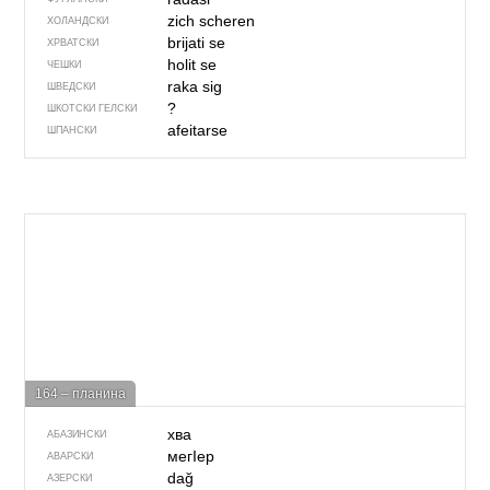
zich scheren
ХОЛАНДСКИ
brijati se
ХРВАТСКИ
holit se
ЧЕШКИ
raka sig
ШВЕДСКИ
?
ШКОТСКИ ГЕЛСКИ
afeitarse
ШПАНСКИ
164 – планина
хва
АБАЗИНСКИ
мегIер
АВАРСКИ
dağ
АЗЕРСКИ