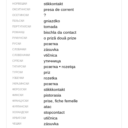
stikkontakt
НОРВЕШКИ
presa de corrent
ОКСИТАНСКИ
?
ОСЕТИНСКИ
gniazdko
ПОЉСКИ
tomada
ПОРТУГАЛСКИ
bischla da contact
РОМАНШ
o priză
două prize
РУМУНСКИ
розетка
РУСКИ
zásuvka
СЛОВАЧКИ
vtičnica
СЛОВЕНАЧКИ
утичница
СРПСКИ
розетка
•
rozetqa
ТАТАРСКИ
priz
ТУРСКИ
rozetka
УЗБЕЧКИ
розетка
УКРАЈИНСКИ
stikkkontakt
ФЕРОЈСКИ
pistorasia
ФИНСКИ
prise, fiche femelle
ФРАНЦУСКИ
atac
ФУРЛАНСКИ
stopcontact
ХОЛАНДСКИ
utičnica
ХРВАТСКИ
zásuvka
ЧЕШКИ