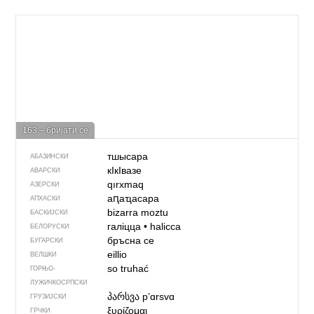
163 – бријати се
тшысара
АБАЗИНСКИ
кIкIвазе
АВАРСКИ
qırxmaq
АЗЕРСКИ
аԥаҵасара
АПХАСКИ
bizarra moztu
БАСКИЈСКИ
галіцца
•
halicca
БЕЛОРУСКИ
бръсна се
БУГАРСКИ
eillio
ВЕЛШКИ
so truhać
ГОРЊО­
ЛУЖИЧКОСРПСКИ
პარსვა
pʼɑrsvɑ
ГРУЗИЈСКИ
ξυρίζομαι
ГРЧКИ