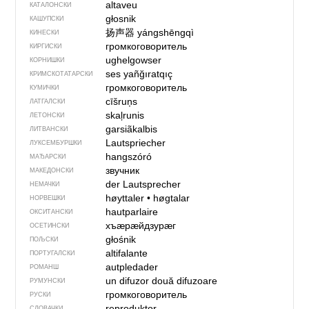
altaveu
КАТАЛОНСКИ
głosnik
КАШУПСКИ
扬声器
yángshēngqì
КИНЕСКИ
громкоговоритель
КИРГИСКИ
ughelgowser
КОРНИШКИ
ses yañğıratqıç
КРИМСКОТАТАРСКИ
громкоговоритель
КУМИЧКИ
cīšruņs
ЛАТГАЛСКИ
skaļrunis
ЛЕТОНСКИ
garsiãkalbis
ЛИТВАНСКИ
Lautspriecher
ЛУКСЕМБУРШКИ
hangszóró
МАЂАРСКИ
звучник
МАКЕДОНСКИ
der Lautsprecher
НЕМАЧКИ
høyttaler
•
høgtalar
НОРВЕШКИ
hautparlaire
ОКСИТАНСКИ
хъӕрӕйдзурӕг
ОСЕТИНСКИ
głośnik
ПОЉСКИ
altifalante
ПОРТУГАЛСКИ
autpledader
РОМАНШ
un difuzor
două difuzoare
РУМУНСКИ
громкоговоритель
РУСКИ
reproduktor
СЛОВАЧКИ