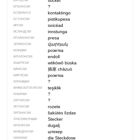
socket
ЕНГЛЕСКИ
?
ЕРЗЈАНСКИ
kontaktingo
ЕСПЕРАНТО
pistikupesa
ЕСТОНСКИ
soicéad
ИРСКИ
innstunga
ИСЛАНДСКИ
presa
ИТАЛИЈАНСКИ
վարդակ
ЈЕРМЕНСКИ
розетка
КАЗАШКИ
endoll
КАТАЛОНСКИ
wtikòwô bùska
КАШУПСКИ
插座
chāzuò
КИНЕСКИ
розетка
КИРГИСКИ
?
КОРНИШКИ
teşiklik
КРИМСКОТАТАРСКИ
?
КУМИЧКИ
?
ЛАТГАЛСКИ
rozete
ЛЕТОНСКИ
šakùtės lìzdas
ЛИТВАНСКИ
Stecker
ЛУКСЕМБУРШКИ
dugalj
МАЂАРСКИ
штекер
МАКЕДОНСКИ
die Steckdose
НЕМАЧКИ