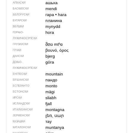
ашьха
АПХАСКИ
mendi
БАСКИЈСКИ
гара
•
hara
БЕЛОРУСКИ
планина
БУГАРСКИ
mynydd
ВЕЛШКИ
hora
ГОРЊО­
ЛУЖИЧКОСРПСКИ
მთა
mtʰɑ
ГРУЗИЈСКИ
βουνό, όρος
ГРЧКИ
bjerg
ДАНСКИ
góra
ДОЊО­
ЛУЖИЧКОСРПСКИ
mountain
ЕНГЛЕСКИ
пандо
ЕРЗЈАНСКИ
monto
ЕСПЕРАНТО
mägi
ЕСТОНСКИ
sliabh
ИРСКИ
fjall
ИСЛАНДСКИ
montagna
ИТАЛИЈАНСКИ
լեռ, սար
ЈЕРМЕНСКИ
тау
КАЗАШКИ
muntanya
КАТАЛОНСКИ