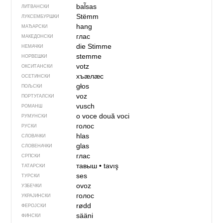
bal̃sas
ЛИТВАНСКИ
Stëmm
ЛУКСЕМБУРШКИ
hang
МАЂАРСКИ
глас
МАКЕДОНСКИ
die Stimme
НЕМАЧКИ
stemme
НОРВЕШКИ
votz
ОКСИТАНСКИ
хъӕлӕс
ОСЕТИНСКИ
głos
ПОЉСКИ
voz
ПОРТУГАЛСКИ
vusch
РОМАНШ
o voce
două voci
РУМУНСКИ
голос
РУСКИ
hlas
СЛОВАЧКИ
glas
СЛОВЕНАЧКИ
глас
СРПСКИ
тавыш
•
tavış
ТАТАРСКИ
ses
ТУРСКИ
ovoz
УЗБЕЧКИ
голос
УКРАЈИНСКИ
rødd
ФЕРОЈСКИ
sääni
ФИНСКИ