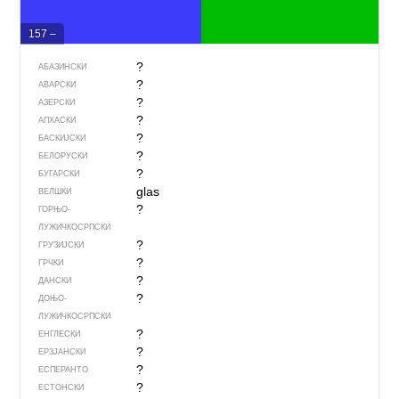
157 –
?
АБАЗИНСКИ
?
АВАРСКИ
?
АЗЕРСКИ
?
АПХАСКИ
?
БАСКИЈСКИ
?
БЕЛОРУСКИ
?
БУГАРСКИ
glas
ВЕЛШКИ
?
ГОРЊО­
ЛУЖИЧКОСРПСКИ
?
ГРУЗИЈСКИ
?
ГРЧКИ
?
ДАНСКИ
?
ДОЊО­
ЛУЖИЧКОСРПСКИ
?
ЕНГЛЕСКИ
?
ЕРЗЈАНСКИ
?
ЕСПЕРАНТО
?
ЕСТОНСКИ