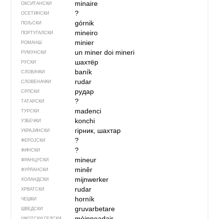
minaire
ОКСИТАНСКИ
?
ОСЕТИНСКИ
górnik
ПОЉСКИ
mineiro
ПОРТУГАЛСКИ
minier
РОМАНШ
un miner
doi mineri
РУМУНСКИ
шахтёр
РУСКИ
baník
СЛОВАЧКИ
rudar
СЛОВЕНАЧКИ
рудар
СРПСКИ
?
ТАТАРСКИ
madenci
ТУРСКИ
konchi
УЗБЕЧКИ
гірник, шахтар
УКРАЈИНСКИ
?
ФЕРОЈСКИ
?
ФИНСКИ
mineur
ФРАНЦУСКИ
minêr
ФУРЛАНСКИ
mijnwerker
ХОЛАНДСКИ
rudar
ХРВАТСКИ
horník
ЧЕШКИ
gruvarbetare
ШВЕДСКИ
mèinneadair
ШКОТСКИ ГЕЛСКИ