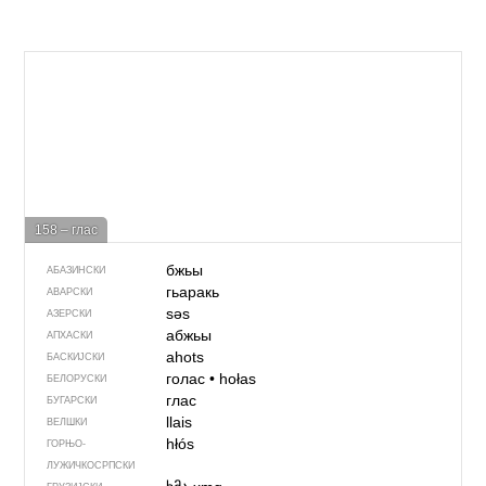
158 – глас
бжьы
АБАЗИНСКИ
гьаракь
АВАРСКИ
səs
АЗЕРСКИ
абжьы
АПХАСКИ
ahots
БАСКИЈСКИ
голас
•
hołas
БЕЛОРУСКИ
глас
БУГАРСКИ
llais
ВЕЛШКИ
hłós
ГОРЊО­
ЛУЖИЧКОСРПСКИ