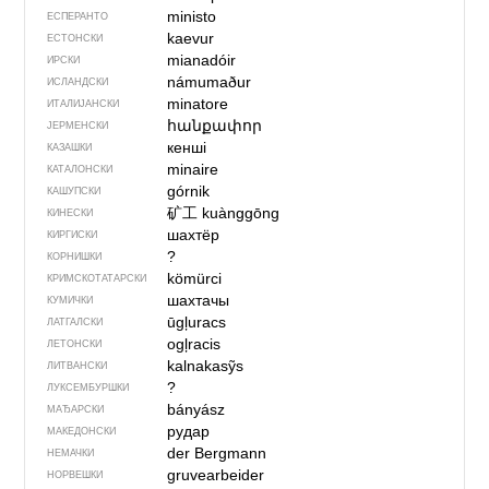
ministo
ЕСПЕРАНТО
kaevur
ЕСТОНСКИ
mianadóir
ИРСКИ
námumaður
ИСЛАНДСКИ
minatore
ИТАЛИЈАНСКИ
հանքափոր
ЈЕРМЕНСКИ
кенші
КАЗАШКИ
minaire
КАТАЛОНСКИ
górnik
КАШУПСКИ
矿工
kuànggōng
КИНЕСКИ
шахтёр
КИРГИСКИ
?
КОРНИШКИ
kömürci
КРИМСКОТАТАРСКИ
шахтачы
КУМИЧКИ
ūgļuracs
ЛАТГАЛСКИ
ogļracis
ЛЕТОНСКИ
kalnakasỹs
ЛИТВАНСКИ
?
ЛУКСЕМБУРШКИ
bányász
МАЂАРСКИ
рудар
МАКЕДОНСКИ
der Bergmann
НЕМАЧКИ
gruvearbeider
НОРВЕШКИ