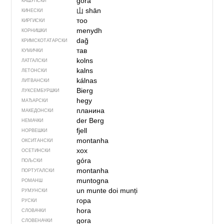
góra
КАШУПСКИ
山
shān
КИНЕСКИ
тоо
КИРГИСКИ
menydh
КОРНИШКИ
dağ
КРИМСКОТАТАРСКИ
тав
КУМИЧКИ
kolns
ЛАТГАЛСКИ
kalns
ЛЕТОНСКИ
kálnas
ЛИТВАНСКИ
Bierg
ЛУКСЕМБУРШКИ
hegy
МАЂАРСКИ
планина
МАКЕДОНСКИ
der Berg
НЕМАЧКИ
fjell
НОРВЕШКИ
montanha
ОКСИТАНСКИ
хох
ОСЕТИНСКИ
góra
ПОЉСКИ
montanha
ПОРТУГАЛСКИ
muntogna
РОМАНШ
un munte
doi munți
РУМУНСКИ
гора
РУСКИ
hora
СЛОВАЧКИ
gora
СЛОВЕНАЧКИ