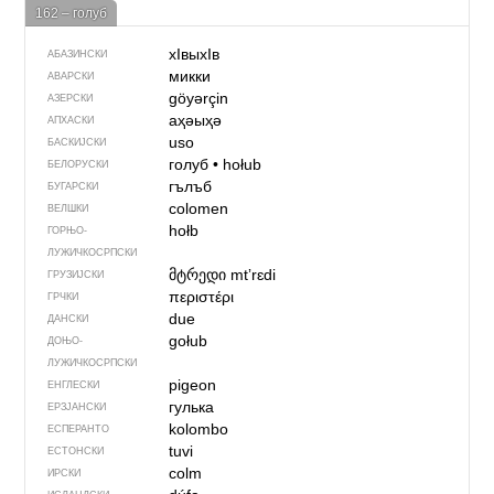
162 – голуб
хIвыхIв
АБАЗИНСКИ
микки
АВАРСКИ
göyərçin
АЗЕРСКИ
аҳәыҳә
АПХАСКИ
uso
БАСКИЈСКИ
голуб
•
hołub
БЕЛОРУСКИ
гълъб
БУГАРСКИ
colomen
ВЕЛШКИ
hołb
ГОРЊО­
ЛУЖИЧКОСРПСКИ
მტრედი
mtʼrɛdi
ГРУЗИЈСКИ
περιστέρι
ГРЧКИ
due
ДАНСКИ
gołub
ДОЊО­
ЛУЖИЧКОСРПСКИ
pigeon
ЕНГЛЕСКИ
гулька
ЕРЗЈАНСКИ
kolombo
ЕСПЕРАНТО
tuvi
ЕСТОНСКИ
colm
ИРСКИ