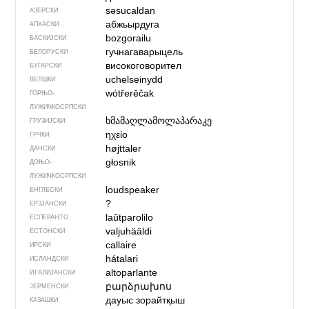
səsucaldan
АЗЕРСКИ
абжьырдуга
АПХАСКИ
bozgorailu
БАСКИЈСКИ
гучнагаварыцель
БЕЛОРУСКИ
високоговорител
БУГАРСКИ
uchelseinydd
ВЕЛШКИ
wótřerěčak
ГОРЊО­
ЛУЖИЧКОСРПСКИ
ხმამაღლამოლაპარაკე
ГРУЗИЈСКИ
ηχείο
ГРЧКИ
højttaler
ДАНСКИ
głosnik
ДОЊО­
ЛУЖИЧКОСРПСКИ
loudspeaker
ЕНГЛЕСКИ
?
ЕРЗЈАНСКИ
laŭtparolilo
ЕСПЕРАНТО
valjuhääldi
ЕСТОНСКИ
callaire
ИРСКИ
hátalari
ИСЛАНДСКИ
altoparlante
ИТАЛИЈАНСКИ
բարձրախոս
ЈЕРМЕНСКИ
дауыс зорайтқыш
КАЗАШКИ