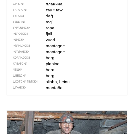
планина
СРПСКИ
тау
•
taw
ТАТАРСКИ
dağ
ТУРСКИ
togʻ
УЗБЕЧКИ
гора
УКРАЈИНСКИ
fjall
ФЕРОЈСКИ
vuori
ФИНСКИ
montagne
ФРАНЦУСКИ
montagne
ФУРЛАНСКИ
berg
ХОЛАНДСКИ
planina
ХРВАТСКИ
hora
ЧЕШКИ
berg
ШВЕДСКИ
sliabh, beinn
ШКОТСКИ ГЕЛСКИ
montaña
ШПАНСКИ