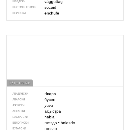
vägguttag
ШВЕДСКИ
socaid
ШКОТСКИ ГЕЛСКИ
enchufe
ШПАНСКИ
161 – гнездо
гIвара
АБАЗИНСКИ
бусен
АВАРСКИ
yuva
АЗЕРСКИ
аҵысҭра
АПХАСКИ
habia
БАСКИЈСКИ
гняздо
•
hniazdo
БЕЛОРУСКИ
гнездо
БУГАРСКИ