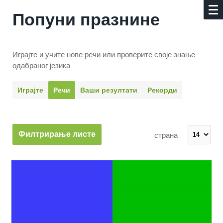
Попуни празнине
Играјте и учите нове речи или проверите своје знање
одабраног језика
Играјте
Речи
Ваши резултати
Рекорди
Филтрирање листе
страна