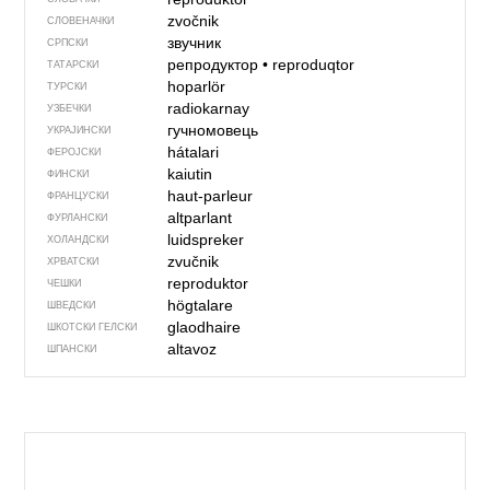
zvočnik
СЛОВЕНАЧКИ
звучник
СРПСКИ
репродуктор
•
reproduqtor
ТАТАРСКИ
hoparlör
ТУРСКИ
radiokarnay
УЗБЕЧКИ
гучномовець
УКРАЈИНСКИ
hátalari
ФЕРОЈСКИ
kaiutin
ФИНСКИ
haut-parleur
ФРАНЦУСКИ
altparlant
ФУРЛАНСКИ
luidspreker
ХОЛАНДСКИ
zvučnik
ХРВАТСКИ
reproduktor
ЧЕШКИ
högtalare
ШВЕДСКИ
glaodhaire
ШКОТСКИ ГЕЛСКИ
altavoz
ШПАНСКИ