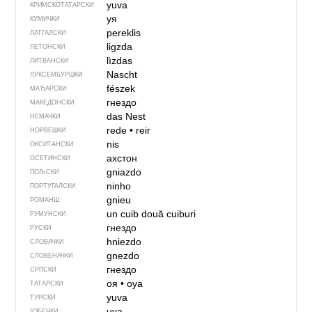
yuva
КРИМСКОТАТАРСКИ
уя
КУМИЧКИ
pereklis
ЛАТГАЛСКИ
ligzda
ЛЕТОНСКИ
lìzdas
ЛИТВАНСКИ
Nascht
ЛУКСЕМБУРШКИ
fészek
МАЂАРСКИ
гнездо
МАКЕДОНСКИ
das Nest
НЕМАЧКИ
rede
•
reir
НОРВЕШКИ
nis
ОКСИТАНСКИ
ахстон
ОСЕТИНСКИ
gniazdo
ПОЉСКИ
ninho
ПОРТУГАЛСКИ
gnieu
РОМАНШ
un cuib
două cuiburi
РУМУНСКИ
гнездо
РУСКИ
hniezdo
СЛОВАЧКИ
gnezdo
СЛОВЕНАЧКИ
гнездо
СРПСКИ
оя
•
oya
ТАТАРСКИ
yuva
ТУРСКИ
uya
УЗБЕЧКИ