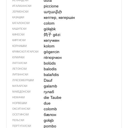
dúfa
ИСЛАНДСКИ
piccione
ИТАЛИЈАНСКИ
աղավնի
ЈЕРМЕНСКИ
кептер, көгершін
КАЗАШКИ
colom
КАТАЛОНСКИ
gòłąbk
КАШУПСКИ
鸽子
gēzi
КИНЕСКИ
көгүчкөн
КИРГИСКИ
kolom
КОРНИШКИ
gögercin
КРИМСКОТАТАРСКИ
гёгюрчюн
КУМИЧКИ
bolūds
ЛАТГАЛСКИ
balodis
ЛЕТОНСКИ
balañdis
ЛИТВАНСКИ
Dauf
ЛУКСЕМБУРШКИ
galamb
МАЂАРСКИ
гулаб
МАКЕДОНСКИ
die Taube
НЕМАЧКИ
due
НОРВЕШКИ
colomb
ОКСИТАНСКИ
бӕлон
ОСЕТИНСКИ
gołąb
ПОЉСКИ
pombo
ПОРТУГАЛСКИ