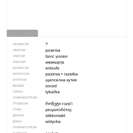
160 – утичница
?
АБАЗИНСКИ
розетка
АВАРСКИ
taxıc yuvası
АЗЕРСКИ
аҿакырҭа
АПХАСКИ
entxufe
БАСКИЈСКИ
разэтка
•
razetka
БЕЛОРУСКИ
щепселна кутия
БУГАРСКИ
soced
ВЕЛШКИ
tykačka
ГОРЊО­
ЛУЖИЧКОСРПСКИ
როზეტი
rɔzɛtʼi
ГРУЗИЈСКИ
ρευματοδότης
ГРЧКИ
stikkontakt
ДАНСКИ
wótycka
ДОЊО­
ЛУЖИЧКОСРПСКИ