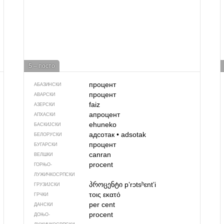
5 – посто
процент
АБАЗИНСКИ
процент
АВАРСКИ
faiz
АЗЕРСКИ
апроцент
АПХАСКИ
ehuneko
БАСКИЈСКИ
адсотак
•
adsotak
БЕЛОРУСКИ
процент
БУГАРСКИ
canran
ВЕЛШКИ
procent
ГОРЊО­
ЛУЖИЧКОСРПСКИ
პროცენტი
pʼrɔtsʰɛntʼi
ГРУЗИЈСКИ
τοις εκατό
ГРЧКИ
per cent
ДАНСКИ
procent
ДОЊО­