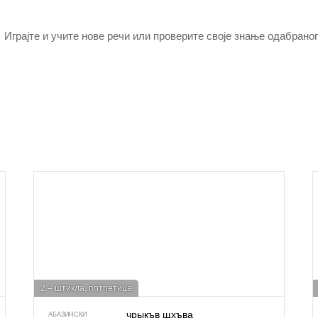
Играјте и учите нове речи или проверите своје знање одабраног
2 – штикла, потпетица
чрыкъв щхъва
АБАЗИНСКИ