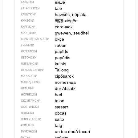
өкше
КАЗАШКИ
taló
КАТАЛОНСКИ
hawsëc, nôpiãta
КАШУПСКИ
鞋跟
xiégēn
КИНЕСКИ
согончок
КИРГИСКИ
gwewen, seudhel
КОРНИШКИ
ökçe
КРИМСКОТАТАРСКИ
табан
КУМИЧКИ
papīds
ЛАТГАЛСКИ
papēdis
ЛЕТОНСКИ
kulnìs
ЛИТВАНСКИ
Tallong
ЛУКСЕМБУРШКИ
cipősarok
МАЂАРСКИ
потпетица
МАКЕДОНСКИ
der Absatz
НЕМАЧКИ
hæl
НОРВЕШКИ
talon
ОКСИТАНСКИ
зӕвӕт
ОСЕТИНСКИ
obcas
ПОЉСКИ
salto
ПОРТУГАЛСКИ
tatg
РОМАНШ
un toc
două tocuri
РУМУНСКИ
каблук
РУСКИ