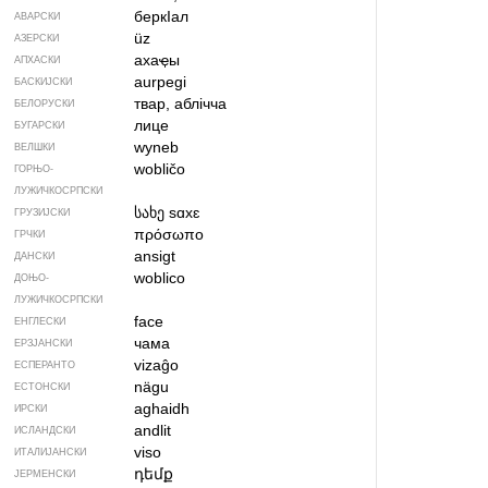
беркIал
АВАРСКИ
üz
АЗЕРСКИ
ахаҿы
АПХАСКИ
aurpegi
БАСКИЈСКИ
твар, аблічча
БЕЛОРУСКИ
лице
БУГАРСКИ
wyneb
ВЕЛШКИ
wobličo
ГОРЊО­
ЛУЖИЧКОСРПСКИ
სახე
sɑxɛ
ГРУЗИЈСКИ
πρόσωπο
ГРЧКИ
ansigt
ДАНСКИ
woblico
ДОЊО­
ЛУЖИЧКОСРПСКИ
face
ЕНГЛЕСКИ
чама
ЕРЗЈАНСКИ
vizaĝo
ЕСПЕРАНТО
nägu
ЕСТОНСКИ
aghaidh
ИРСКИ
andlit
ИСЛАНДСКИ
viso
ИТАЛИЈАНСКИ
դեմք
ЈЕРМЕНСКИ