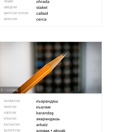
ohrada
ЧЕШКИ
staket
ШВЕДСКИ
callaid
ШКОТСКИ ГЕЛСКИ
cerca
ШПАНСКИ
9 – оловка
къарандаш
АБАЗИНСКИ
къалам
АВАРСКИ
karandaş
АЗЕРСКИ
акарандашь
АПХАСКИ
arkatz
БАСКИЈСКИ
аловак
•
ałovak
БЕЛОРУСКИ