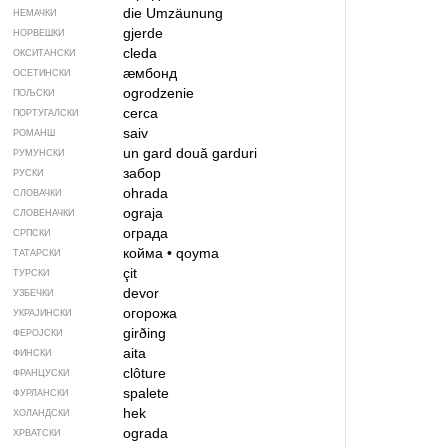
die Umzäunung
НЕМАЧКИ
gjerde
НОРВЕШКИ
cleda
ОКСИТАНСКИ
ӕмбонд
ОСЕТИНСКИ
ogrodzenie
ПОЉСКИ
cerca
ПОРТУГАЛСКИ
saiv
РОМАНШ
un gard
două garduri
РУМУНСКИ
забор
РУСКИ
ohrada
СЛОВАЧКИ
ograja
СЛОВЕНАЧКИ
ограда
СРПСКИ
койма
•
qoyma
ТАТАРСКИ
çit
ТУРСКИ
devor
УЗБЕЧКИ
огорожа
УКРАЈИНСКИ
girðing
ФЕРОЈСКИ
aita
ФИНСКИ
clôture
ФРАНЦУСКИ
spalete
ФУРЛАНСКИ
hek
ХОЛАНДСКИ
ograda
ХРВАТСКИ