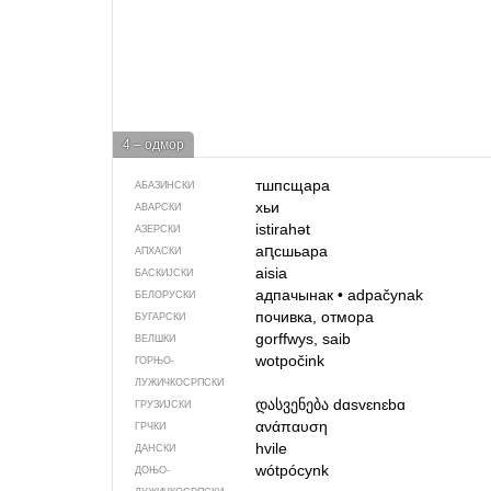
4 – одмор
тшпсщара
АБАЗИНСКИ
хьи
АВАРСКИ
istirahət
АЗЕРСКИ
аԥсшьара
АПХАСКИ
aisia
БАСКИЈСКИ
адпачынак
•
adpačynak
БЕЛОРУСКИ
почивка, отмора
БУГАРСКИ
gorffwys, saib
ВЕЛШКИ
wotpočink
ГОРЊО­
ЛУЖИЧКОСРПСКИ
დასვენება
dɑsvɛnɛbɑ
ГРУЗИЈСКИ
ανάπαυση
ГРЧКИ
hvile
ДАНСКИ
wótpócynk
ДОЊО­