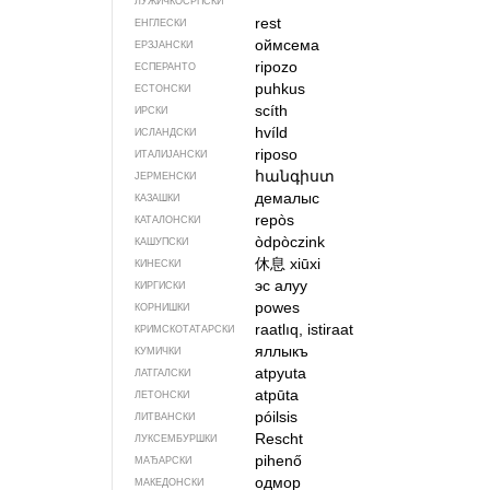
ЛУЖИЧКОСРПСКИ
rest
ЕНГЛЕСКИ
оймсема
ЕРЗЈАНСКИ
ripozo
ЕСПЕРАНТО
puhkus
ЕСТОНСКИ
scíth
ИРСКИ
hvíld
ИСЛАНДСКИ
riposo
ИТАЛИЈАНСКИ
հանգիստ
ЈЕРМЕНСКИ
демалыс
КАЗАШКИ
repòs
КАТАЛОНСКИ
òdpòczink
КАШУПСКИ
休息
xiūxi
КИНЕСКИ
эс алуу
КИРГИСКИ
powes
КОРНИШКИ
raatlıq, istiraat
КРИМСКОТАТАРСКИ
яллыкъ
КУМИЧКИ
atpyuta
ЛАТГАЛСКИ
atpūta
ЛЕТОНСКИ
póilsis
ЛИТВАНСКИ
Rescht
ЛУКСЕМБУРШКИ
pihenő
МАЂАРСКИ
одмор
МАКЕДОНСКИ