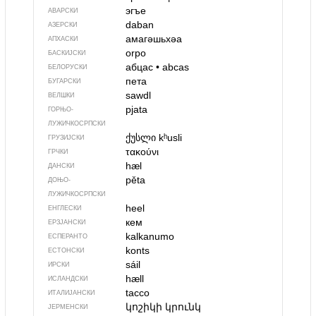
эгъе
АВАРСКИ
daban
АЗЕРСКИ
амагәшьхәа
АПХАСКИ
orpo
БАСКИЈСКИ
абцас
•
abcas
БЕЛОРУСКИ
пета
БУГАРСКИ
sawdl
ВЕЛШКИ
pjata
ГОРЊО­
ЛУЖИЧКОСРПСКИ
ქუსლი
kʰusli
ГРУЗИЈСКИ
τακούνι
ГРЧКИ
hæl
ДАНСКИ
pěta
ДОЊО­
ЛУЖИЧКОСРПСКИ
heel
ЕНГЛЕСКИ
кем
ЕРЗЈАНСКИ
kalkanumo
ЕСПЕРАНТО
konts
ЕСТОНСКИ
sáil
ИРСКИ
hæll
ИСЛАНДСКИ
tacco
ИТАЛИЈАНСКИ
կոշիկի կրունկ
ЈЕРМЕНСКИ