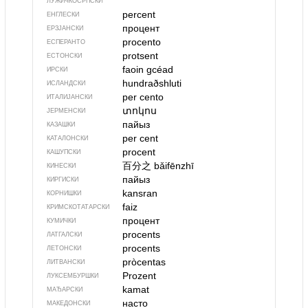
ЛУЖИЧКОСРПСКИ
percent
ЕНГЛЕСКИ
процент
ЕРЗЈАНСКИ
procento
ЕСПЕРАНТО
protsent
ЕСТОНСКИ
faoin gcéad
ИРСКИ
hundraðshluti
ИСЛАНДСКИ
per cento
ИТАЛИЈАНСКИ
տոկոս
ЈЕРМЕНСКИ
пайыз
КАЗАШКИ
per cent
КАТАЛОНСКИ
procent
КАШУПСКИ
百分之
bǎifēnzhī
КИНЕСКИ
пайыз
КИРГИСКИ
kansran
КОРНИШКИ
faiz
КРИМСКОТАТАРСКИ
процент
КУМИЧКИ
procents
ЛАТГАЛСКИ
procents
ЛЕТОНСКИ
pròcentas
ЛИТВАНСКИ
Prozent
ЛУКСЕМБУРШКИ
kamat
МАЂАРСКИ
насто
МАКЕДОНСКИ