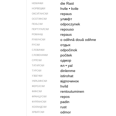
die Rast
НЕМАЧКИ
hvile
•
kvile
НОРВЕШКИ
repaus
ОКСИТАНСКИ
улӕфт
ОСЕТИНСКИ
odpoczynek
ПОЉСКИ
repouso
ПОРТУГАЛСКИ
repaus
РОМАНШ
o odihnă
două odihne
РУМУНСКИ
отдых
РУСКИ
odpočinok
СЛОВАЧКИ
počitek
СЛОВЕНАЧКИ
одмор
СРПСКИ
ял
•
yal
ТАТАРСКИ
dinlenme
ТУРСКИ
istirohat
УЗБЕЧКИ
відпочинок
УКРАЈИНСКИ
hvíld
ФЕРОЈСКИ
rentoutuminen
ФИНСКИ
repos
ФРАНЦУСКИ
padin
ФУРЛАНСКИ
rust
ХОЛАНДСКИ
odmor
ХРВАТСКИ