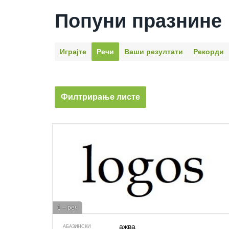
Попуни празнине
Играјте
Речи
Ваши резултати
Рекорди
Филтрирање листе
1 – реч
ажва
АБАЗИНСКИ