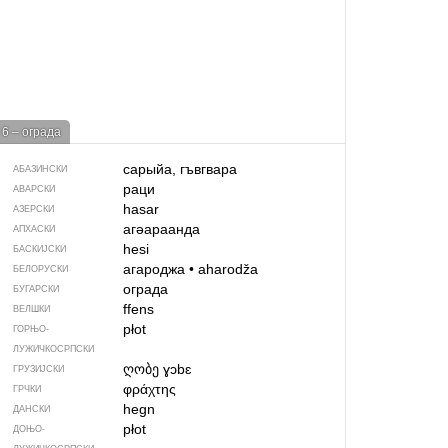
6 – ограда
сарыйа, гъвгвара
АБАЗИНСКИ
раци
АВАРСКИ
hasar
АЗЕРСКИ
агәараанда
АПХАСКИ
hesi
БАСКИЈСКИ
агароджа
•
aharodža
БЕЛОРУСКИ
ограда
БУГАРСКИ
ffens
ВЕЛШКИ
płot
ГОРЊО­
ЛУЖИЧКОСРПСКИ
ღობე
ɣɔbɛ
ГРУЗИЈСКИ
φράχτης
ГРЧКИ
hegn
ДАНСКИ
płot
ДОЊО­