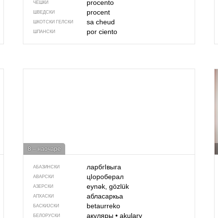
procento
ЧЕШКИ
procent
ШВЕДСКИ
sa cheud
ШКОТСКИ ГЕЛСКИ
por ciento
ШПАНСКИ
8 – наочаре
ларбгIвыга
АБАЗИНСКИ
цIороберал
АВАРСКИ
eynək, gözlük
АЗЕРСКИ
абласаркьа
АПХАСКИ
betaurreko
БАСКИЈСКИ
акуляры
•
akulary
БЕЛОРУСКИ