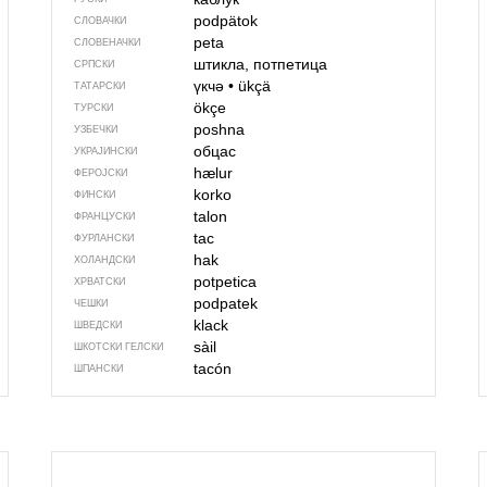
podpätok
СЛОВАЧКИ
peta
СЛОВЕНАЧКИ
штикла, потпетица
СРПСКИ
үкчә
•
ükçä
ТАТАРСКИ
ökçe
ТУРСКИ
pоshnа
УЗБЕЧКИ
обцас
УКРАЈИНСКИ
hælur
ФЕРОЈСКИ
korko
ФИНСКИ
talon
ФРАНЦУСКИ
tac
ФУРЛАНСКИ
hak
ХОЛАНДСКИ
potpetica
ХРВАТСКИ
podpatek
ЧЕШКИ
klack
ШВЕДСКИ
sàil
ШКОТСКИ ГЕЛСКИ
tacón
ШПАНСКИ