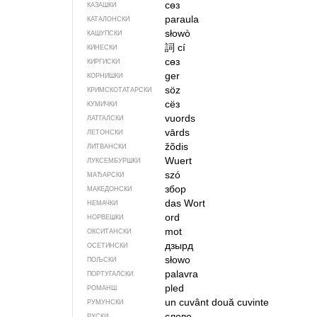
сөз
КАЗАШКИ
paraula
КАТАЛОНСКИ
słowò
КАШУПСКИ
詞
cí
КИНЕСКИ
сөз
КИРГИСКИ
ger
КОРНИШКИ
söz
КРИМСКОТАТАРСКИ
сёз
КУМИЧКИ
vuords
ЛАТГАЛСКИ
vārds
ЛЕТОНСКИ
žõdis
ЛИТВАНСКИ
Wuert
ЛУКСЕМБУРШКИ
szó
МАЂАРСКИ
збор
МАКЕДОНСКИ
das Wort
НЕМАЧКИ
ord
НОРВЕШКИ
mot
ОКСИТАНСКИ
дзырд
ОСЕТИНСКИ
słowo
ПОЉСКИ
palavra
ПОРТУГАЛСКИ
pled
РОМАНШ
un cuvânt
două cuvinte
РУМУНСКИ
слово
РУСКИ