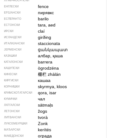
ЛУЖИЧКОСРПСКИ
fence
ЕНГЛЕСКИ
пирявкс
ЕРЗЈАНСКИ
barilo
ЕСПЕРАНТО
tara, aed
ЕСТОНСКИ
claí
ИРСКИ
girðing
ИСЛАНДСКИ
staccionata
ИТАЛИЈАНСКИ
ցանկապատ
ЈЕРМЕНСКИ
албар, қаша
КАЗАШКИ
barrera
КАТАЛОНСКИ
ògrodzëna
КАШУПСКИ
栅栏
zhàlán
КИНЕСКИ
кашаа
КИРГИСКИ
skyrmya, kloos
КОРНИШКИ
qora, isar
КРИМСКОТАТАРСКИ
чал
КУМИЧКИ
sātmaļs
ЛАТГАЛСКИ
žogs
ЛЕТОНСКИ
tvorà
ЛИТВАНСКИ
Zonk
ЛУКСЕМБУРШКИ
kerítés
МАЂАРСКИ
ограда
МАКЕДОНСКИ