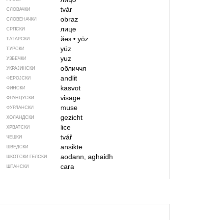
tvár
СЛОВАЧКИ
obraz
СЛОВЕНАЧКИ
лице
СРПСКИ
йөз
•
yöz
ТАТАРСКИ
yüz
ТУРСКИ
yuz
УЗБЕЧКИ
обличчя
УКРАЈИНСКИ
andlit
ФЕРОЈСКИ
kasvot
ФИНСКИ
visage
ФРАНЦУСКИ
muse
ФУРЛАНСКИ
gezicht
ХОЛАНДСКИ
lice
ХРВАТСКИ
tvář
ЧЕШКИ
ansikte
ШВЕДСКИ
aodann, aghaidh
ШКОТСКИ ГЕЛСКИ
cara
ШПАНСКИ