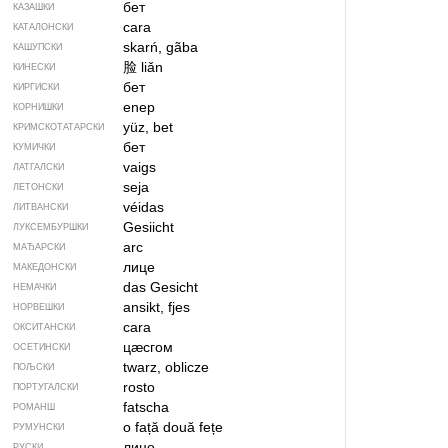
бет
КАЗАШКИ
cara
КАТАЛОНСКИ
skarń, gãba
КАШУПСКИ
脸
liǎn
КИНЕСКИ
бет
КИРГИСКИ
enep
КОРНИШКИ
yüz, bet
КРИМСКОТАТАРСКИ
бет
КУМИЧКИ
vaigs
ЛАТГАЛСКИ
seja
ЛЕТОНСКИ
véidas
ЛИТВАНСКИ
Gesiicht
ЛУКСЕМБУРШКИ
arc
МАЂАРСКИ
лице
МАКЕДОНСКИ
das Gesicht
НЕМАЧКИ
ansikt, fjes
НОРВЕШКИ
cara
ОКСИТАНСКИ
цӕсгом
ОСЕТИНСКИ
twarz, oblicze
ПОЉСКИ
rosto
ПОРТУГАЛСКИ
fatscha
РОМАНШ
o față
două fețe
РУМУНСКИ
лицо
РУСКИ