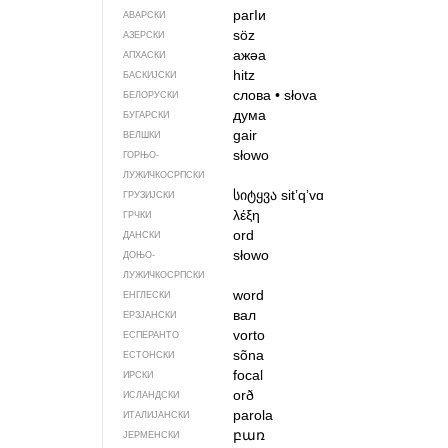
рагIи
АВАРСКИ
söz
АЗЕРСКИ
ажәа
АПХАСКИ
hitz
БАСКИЈСКИ
слова
•
słova
БЕЛОРУСКИ
дума
БУГАРСКИ
gair
ВЕЛШКИ
słowo
ГОРЊО­
ЛУЖИЧКОСРПСКИ
სიტყვა
sitʼqʼvɑ
ГРУЗИЈСКИ
λέξη
ГРЧКИ
ord
ДАНСКИ
słowo
ДОЊО­
ЛУЖИЧКОСРПСКИ
word
ЕНГЛЕСКИ
вал
ЕРЗЈАНСКИ
vorto
ЕСПЕРАНТО
sõna
ЕСТОНСКИ
focal
ИРСКИ
orð
ИСЛАНДСКИ
parola
ИТАЛИЈАНСКИ
բառ
ЈЕРМЕНСКИ