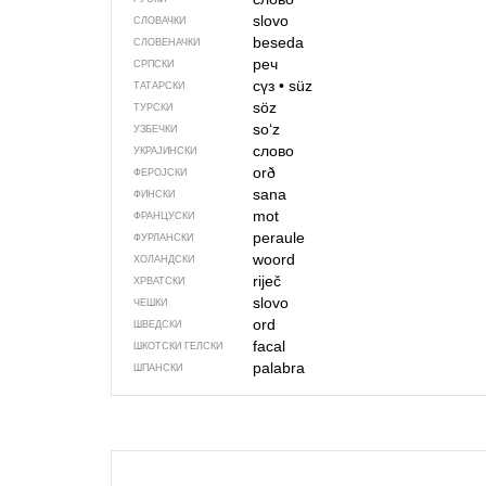
slovo
СЛОВАЧКИ
beseda
СЛОВЕНАЧКИ
реч
СРПСКИ
сүз
•
süz
ТАТАРСКИ
söz
ТУРСКИ
soʻz
УЗБЕЧКИ
слово
УКРАЈИНСКИ
orð
ФЕРОЈСКИ
sana
ФИНСКИ
mot
ФРАНЦУСКИ
peraule
ФУРЛАНСКИ
woord
ХОЛАНДСКИ
riječ
ХРВАТСКИ
slovo
ЧЕШКИ
ord
ШВЕДСКИ
facal
ШКОТСКИ ГЕЛСКИ
palabra
ШПАНСКИ