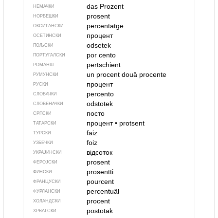
das Prozent
НЕМАЧКИ
prosent
НОРВЕШКИ
percentatge
ОКСИТАНСКИ
процент
ОСЕТИНСКИ
odsetek
ПОЉСКИ
por cento
ПОРТУГАЛСКИ
pertschient
РОМАНШ
un procent
două procente
РУМУНСКИ
процент
РУСКИ
percento
СЛОВАЧКИ
odstotek
СЛОВЕНАЧКИ
посто
СРПСКИ
процент
•
protsent
ТАТАРСКИ
faiz
ТУРСКИ
foiz
УЗБЕЧКИ
відсоток
УКРАЈИНСКИ
prosent
ФЕРОЈСКИ
prosentti
ФИНСКИ
pourcent
ФРАНЦУСКИ
percentuâl
ФУРЛАНСКИ
procent
ХОЛАНДСКИ
postotak
ХРВАТСКИ