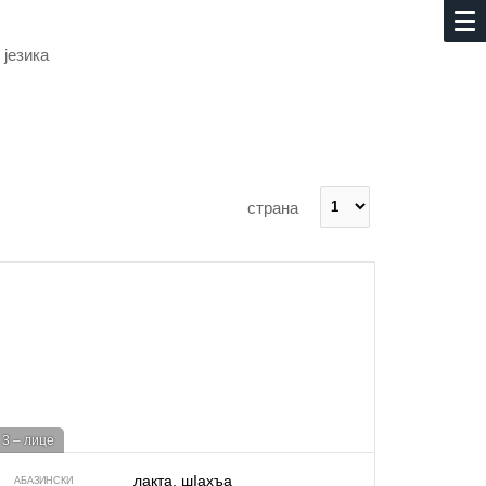
 језика
страна
3 – лице
лакта, шIахъа
АБАЗИНСКИ