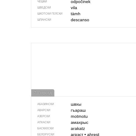
odpočinek
ЧЕШКИ
vila
ШВЕДСКИ
tàmh
ШКОТСКИ ГЕЛСКИ
descanso
ШПАНСКИ
7 – огрозд
швхы
АБАЗИНСКИ
гъараш
АВАРСКИ
motmotu
АЗЕРСКИ
амахрыс
АПХАСКИ
arakatz
БАСКИЈСКИ
агрэст
•
ahrest
БЕЛОРУСКИ