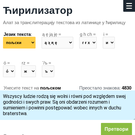
Ћирилизатор
Алат за транслитерацију текстова из латинице у ћирилицу
Језик текста
:
ą ę ją ję =
g h ch =
i =
ó =
rz =
'/ъ =
Унесите текст на
пољском
Преостало знакова:
4830