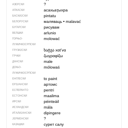
?
АЗЕРСКИ
асахьаҭыхра
АПХАСКИ
pintatu
БАСКИЈСКИ
маляваць
•
malavać
БЕЛОРУСКИ
рисувам
БУГАРСКИ
arlunio
ВЕЛШКИ
molować
ГОРЊО­
ЛУЖИЧКОСРПСКИ
ხატვა
xɑtʼvɑ
ГРУЗИЈСКИ
ζωγραφίζω
ГРЧКИ
male
ДАНСКИ
mólowaś
ДОЊО­
ЛУЖИЧКОСРПСКИ
to paint
ЕНГЛЕСКИ
артомс
ЕРЗЈАНСКИ
pentri
ЕСПЕРАНТО
maalima
ЕСТОНСКИ
péinteáil
ИРСКИ
mála
ИСЛАНДСКИ
dipingere
ИТАЛИЈАНСКИ
?
ЈЕРМЕНСКИ
сурет салу
КАЗАШКИ