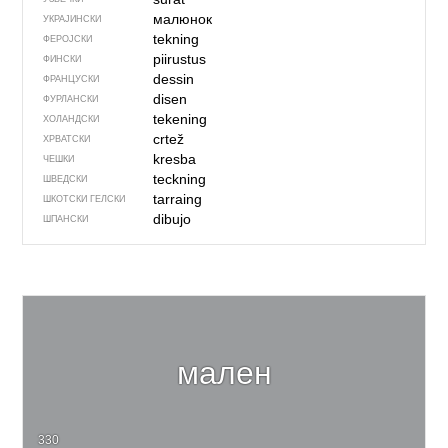
малюнок
УКРАЈИНСКИ
tekning
ФЕРОЈСКИ
piirustus
ФИНСКИ
dessin
ФРАНЦУСКИ
disen
ФУРЛАНСКИ
tekening
ХОЛАНДСКИ
crtež
ХРВАТСКИ
kresba
ЧЕШКИ
teckning
ШВЕДСКИ
tarraing
ШКОТСКИ ГЕЛСКИ
dibujo
ШПАНСКИ
мален
330