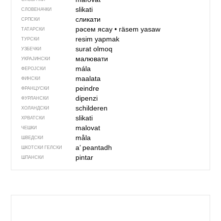
slikati
СЛОВЕНАЧКИ
сликати
СРПСКИ
рәсем ясау
•
räsem yasaw
ТАТАРСКИ
resim yapmak
ТУРСКИ
surat olmoq
УЗБЕЧКИ
малювати
УКРАЈИНСКИ
mála
ФЕРОЈСКИ
maalata
ФИНСКИ
peindre
ФРАНЦУСКИ
dipenzi
ФУРЛАНСКИ
schilderen
ХОЛАНДСКИ
slikati
ХРВАТСКИ
malovat
ЧЕШКИ
måla
ШВЕДСКИ
a’ peantadh
ШКОТСКИ ГЕЛСКИ
pintar
ШПАНСКИ