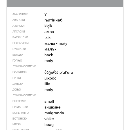
?
АБАЗИНСКИ
гьитIинаб
АВАРСКИ
kiçik
АЗЕРСКИ
амаҷ
АПХАСКИ
txiki
БАСКИЈСКИ
малы
•
mały
БЕЛОРУСКИ
малък
БУГАРСКИ
bach
ВЕЛШКИ
mały
ГОРЊО­
ЛУЖИЧКОСРПСКИ
პატარა
pʼɑtʼɑrɑ
ГРУЗИЈСКИ
μικρός
ГРЧКИ
lille
ДАНСКИ
mały
ДОЊО­
ЛУЖИЧКОСРПСКИ
small
ЕНГЛЕСКИ
вишкине
ЕРЗЈАНСКИ
malgranda
ЕСПЕРАНТО
väike
ЕСТОНСКИ
beag
ИРСКИ