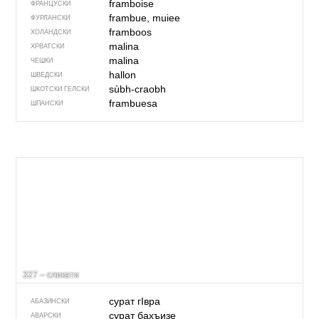
framboise
ФРАНЦУСКИ
frambue, muiee
ФУРЛАНСКИ
framboos
ХОЛАНДСКИ
malina
ХРВАТСКИ
malina
ЧЕШКИ
hallon
ШВЕДСКИ
sùbh-craobh
ШКОТСКИ ГЕЛСКИ
frambuesa
ШПАНСКИ
327 – сликати
сурат гIвра
АБАЗИНСКИ
сурат бахъизе
АВАРСКИ