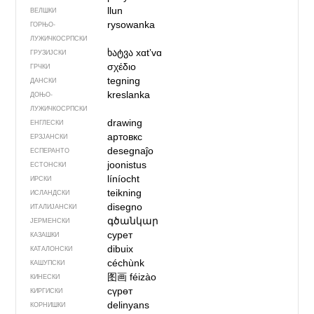
llun
ВЕЛШКИ
rysowanka
ГОРЊО­
ЛУЖИЧКОСРПСКИ
ხატვა
xɑtʼvɑ
ГРУЗИЈСКИ
σχέδιο
ГРЧКИ
tegning
ДАНСКИ
kreslanka
ДОЊО­
ЛУЖИЧКОСРПСКИ
drawing
ЕНГЛЕСКИ
артовкс
ЕРЗЈАНСКИ
desegnaĵo
ЕСПЕРАНТО
joonistus
ЕСТОНСКИ
líníocht
ИРСКИ
teikning
ИСЛАНДСКИ
disegno
ИТАЛИЈАНСКИ
գծանկար
ЈЕРМЕНСКИ
сурет
КАЗАШКИ
dibuix
КАТАЛОНСКИ
céchùnk
КАШУПСКИ
图画
féizào
КИНЕСКИ
сүрөт
КИРГИСКИ
delinyans
КОРНИШКИ