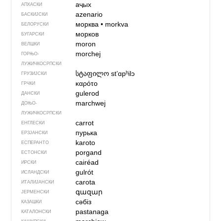
аҷых
АПХАСКИ
azenario
БАСКИЈСКИ
морква
•
morkva
БЕЛОРУСКИ
морков
БУГАРСКИ
moron
ВЕЛШКИ
morchej
ГОРЊО­
ЛУЖИЧКОСРПСКИ
სტაფილო
stʼɑpʰilɔ
ГРУЗИЈСКИ
καρότο
ГРЧКИ
gulerod
ДАНСКИ
marchwej
ДОЊО­
ЛУЖИЧКОСРПСКИ
carrot
ЕНГЛЕСКИ
пурька
ЕРЗЈАНСКИ
karoto
ЕСПЕРАНТО
porgand
ЕСТОНСКИ
cairéad
ИРСКИ
gulrót
ИСЛАНДСКИ
carota
ИТАЛИЈАНСКИ
գազար
ЈЕРМЕНСКИ
сәбіз
КАЗАШКИ
pastanaga
КАТАЛОНСКИ