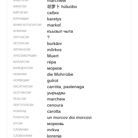
marchiew
КАШУПСКИ
胡萝卜
húluóbo
КИНЕСКИ
сабиз
КИРГИСКИ
karetys
КОРНИШКИ
markof
КРИМСКОТАТАРСКИ
къызыл чыта
КУМИЧКИ
?
ЛАТГАЛСКИ
burkāni
ЛЕТОНСКИ
mõrkos
ЛИТВАНСКИ
Muert
ЛУКСЕМБУРШКИ
répa
МАЂАРСКИ
морков
МАКЕДОНСКИ
die Mohrrübe
НЕМАЧКИ
gulrot
НОРВЕШКИ
carròta, pastenaga
ОКСИТАНСКИ
уырыдзы
ОСЕТИНСКИ
marchew
ПОЉСКИ
cenoura
ПОРТУГАЛСКИ
carotta
РОМАНШ
un morcov
doi morcovi
РУМУНСКИ
морковь
РУСКИ
mrkva
СЛОВАЧКИ
korenje
СЛОВЕНАЧКИ