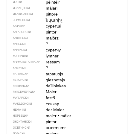
péintéir
ИРСКИ
málari
ИСЛАНДСКИ
pittore
ИТАЛИЈАНСКИ
նկարիչ
ЈЕРМЕНСКИ
суретші
КАЗАШКИ
pintor
КАТАЛОНСКИ
malôrz
КАШУПСКИ
?
КИНЕСКИ
сүрөтчү
КИРГИСКИ
lymner
КОРНИШКИ
ressam
КРИМСКОТАТАРСКИ
?
КУМИЧКИ
tapātuojs
ЛАТГАЛСКИ
gleznotājs
ЛЕТОНСКИ
daĩlininkas
ЛИТВАНСКИ
Moler
ЛУКСЕМБУРШКИ
festő
МАЂАРСКИ
сликар
МАКЕДОНСКИ
der Maler
НЕМАЧКИ
maler
•
målar
НОРВЕШКИ
pintor
ОКСИТАНСКИ
нывгӕнӕг
ОСЕТИНСКИ
malarz
ПОЉСКИ