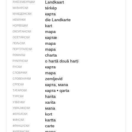
Landkaart
ЛУКСЕМБУРШКИ
térkép
МАЂАРСКИ
карта
МАКЕДОНСКИ
die Landkarte
НЕМАЧКИ
kart
НОРВЕШКИ
mapa
ОКСИТАНСКИ
картӕ
ОСЕТИНСКИ
mapa
ПОЉСКИ
mapa
ПОРТУГАЛСКИ
charta
РОМАНШ
o hartă
două harți
РУМУНСКИ
карта
РУСКИ
mapa
СЛОВАЧКИ
zemljevid
СЛОВЕНАЧКИ
карта, мапа
СРПСКИ
карта
•
qarta
ТАТАРСКИ
harita
ТУРСКИ
xarita
УЗБЕЧКИ
мапа
УКРАЈИНСКИ
kort
ФЕРОЈСКИ
kartta
ФИНСКИ
carte
ФРАНЦУСКИ
mape
ФУРЛАНСКИ