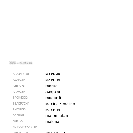
326 – малина
малина
АБАЗИНСКИ
малина
АВАРСКИ
moruq
АЗЕРСКИ
аҷархан
АПХАСКИ
mugurdi
БАСКИЈСКИ
маліна
•
malina
БЕЛОРУСКИ
малина
БУГАРСКИ
mafon, afan
ВЕЛШКИ
malena
ГОРЊО­
ЛУЖИЧКОСРПСКИ