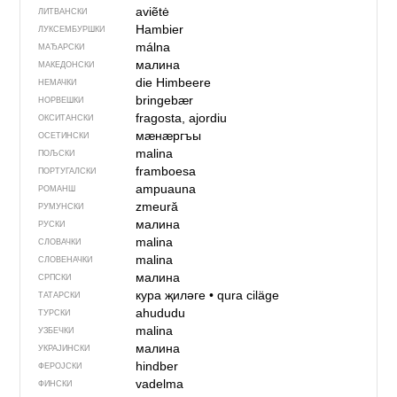
aviẽtė
ЛИТВАНСКИ
Hambier
ЛУКСЕМБУРШКИ
málna
МАЂАРСКИ
малина
МАКЕДОНСКИ
die Himbeere
НЕМАЧКИ
bringebær
НОРВЕШКИ
fragosta, ajordiu
ОКСИТАНСКИ
мӕнӕргъы
ОСЕТИНСКИ
malina
ПОЉСКИ
framboesa
ПОРТУГАЛСКИ
ampuauna
РОМАНШ
zmeură
РУМУНСКИ
малина
РУСКИ
malina
СЛОВАЧКИ
malina
СЛОВЕНАЧКИ
малина
СРПСКИ
кура җиләге
•
qura ciläge
ТАТАРСКИ
ahududu
ТУРСКИ
malina
УЗБЕЧКИ
малина
УКРАЈИНСКИ
hindber
ФЕРОЈСКИ
vadelma
ФИНСКИ