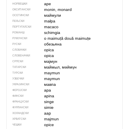
ape
НОРВЕШКИ
monin, monard
ОКСИТАНСКИ
маймули
ОСЕТИНСКИ
małpa
ПОЉСКИ
macaco
ПОРТУГАЛСКИ
schimgia
РОМАНШ
o maimuță
două maimuțe
РУМУНСКИ
обезьяна
РУСКИ
opica
СЛОВАЧКИ
opica
СЛОВЕНАЧКИ
мајмун
СРПСКИ
маймыл, мәймүн
ТАТАРСКИ
maymun
ТУРСКИ
maymun
УЗБЕЧКИ
мавпа
УКРАЈИНСКИ
apa
ФЕРОЈСКИ
apina
ФИНСКИ
singe
ФРАНЦУСКИ
simie
ФУРЛАНСКИ
aap
ХОЛАНДСКИ
majmun
ХРВАТСКИ
opice
ЧЕШКИ