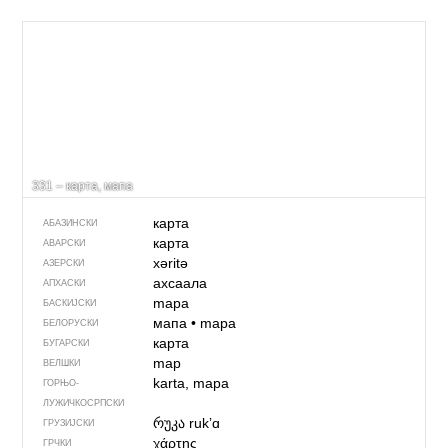
331 – карта, мапа
карта
АБАЗИНСКИ
карта
АВАРСКИ
xəritə
АЗЕРСКИ
ахсаала
АПХАСКИ
mapa
БАСКИЈСКИ
мапа
•
mapa
БЕЛОРУСКИ
карта
БУГАРСКИ
map
ВЕЛШКИ
karta, mapa
ГОРЊО­
ЛУЖИЧКОСРПСКИ
რუკა
rukʼɑ
ГРУЗИЈСКИ
χάρτης
ГРЧКИ