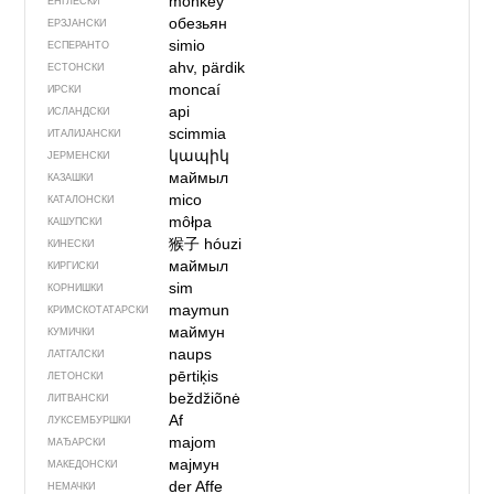
monkey
ЕНГЛЕСКИ
обезьян
ЕРЗЈАНСКИ
simio
ЕСПЕРАНТО
ahv, pärdik
ЕСТОНСКИ
moncaí
ИРСКИ
api
ИСЛАНДСКИ
scimmia
ИТАЛИЈАНСКИ
կապիկ
ЈЕРМЕНСКИ
маймыл
КАЗАШКИ
mico
КАТАЛОНСКИ
môłpa
КАШУПСКИ
猴子
hóuzi
КИНЕСКИ
маймыл
КИРГИСКИ
sim
КОРНИШКИ
maymun
КРИМСКОТАТАРСКИ
маймун
КУМИЧКИ
naups
ЛАТГАЛСКИ
pērtiķis
ЛЕТОНСКИ
beždžiõnė
ЛИТВАНСКИ
Af
ЛУКСЕМБУРШКИ
majom
МАЂАРСКИ
мајмун
МАКЕДОНСКИ
der Affe
НЕМАЧКИ