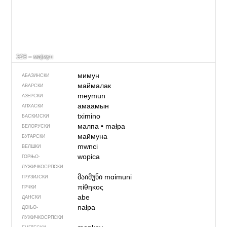
328 – мајмун
мимун
АБАЗИНСКИ
маймалак
АВАРСКИ
meymun
АЗЕРСКИ
амаамын
АПХАСКИ
tximino
БАСКИЈСКИ
малпа
•
małpa
БЕЛОРУСКИ
маймуна
БУГАРСКИ
mwnci
ВЕЛШКИ
wopica
ГОРЊО­
ЛУЖИЧКОСРПСКИ
მაიმუნი
mɑimuni
ГРУЗИЈСКИ
πίθηκος
ГРЧКИ
abe
ДАНСКИ
nałpa
ДОЊО­
ЛУЖИЧКОСРПСКИ