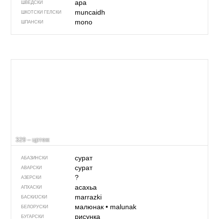
apa
ШВЕДСКИ
muncaidh
ШКОТСКИ ГЕЛСКИ
mono
ШПАНСКИ
329 – цртеж
сурат
АБАЗИНСКИ
сурат
АВАРСКИ
?
АЗЕРСКИ
асахьа
АПХАСКИ
marrazki
БАСКИЈСКИ
малюнак
•
malunak
БЕЛОРУСКИ
рисунка
БУГАРСКИ