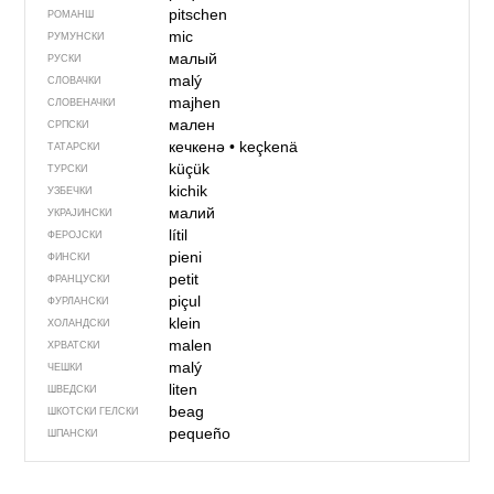
pitschen
РОМАНШ
mic
РУМУНСКИ
малый
РУСКИ
malý
СЛОВАЧКИ
majhen
СЛОВЕНАЧКИ
мален
СРПСКИ
кечкенә
•
keçkenä
ТАТАРСКИ
küçük
ТУРСКИ
kichik
УЗБЕЧКИ
малий
УКРАЈИНСКИ
lítil
ФЕРОЈСКИ
pieni
ФИНСКИ
petit
ФРАНЦУСКИ
piçul
ФУРЛАНСКИ
klein
ХОЛАНДСКИ
malen
ХРВАТСКИ
malý
ЧЕШКИ
liten
ШВЕДСКИ
beag
ШКОТСКИ ГЕЛСКИ
pequeño
ШПАНСКИ