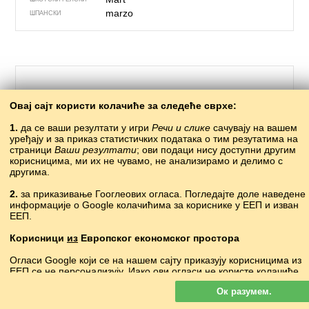
marzo
ШПАНСКИ
Овај сајт користи колачиће за следеће сврхе:
1.
да се ваши резултати у игри
Речи и слике
сачувају на вашем
уређају и за приказ статистичких података о тим резутатима на
страници
Ваши резултати
; ови подаци нису доступни другим
корисницима, ми их не чувамо, не анализирамо и делимо с
другима.
334 – мајка
2.
за приказивање Гооглеових огласа. Погледајте доле наведене
информације о Google колачићима за кориснике у ЕЕП и изван
аны
АБАЗИНСКИ
ЕЕП.
эбел
АВАРСКИ
ana
АЗЕРСКИ
Корисници
из
Европског економског простора
ан
АПХАСКИ
Огласи Google који се на нашем сајту приказују корисницима из
ama
БАСКИЈСКИ
ЕЕП се
не
персонализују. Иако ови огласи не користе колачиће
маці, мама
БЕЛОРУСКИ
за персонализацију огласа, користе их за омогућавање
майка
БУГАРСКИ
Ок разумем.
ограничавања учесталости, збирно извештавање о огласима и
mam
ВЕЛШКИ
борбу против преваре и злоупотребе.