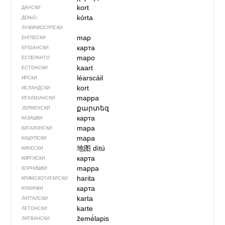
kort
ДАНСКИ
kórta
ДОЊО­
ЛУЖИЧКОСРПСКИ
map
ЕНГЛЕСКИ
карта
ЕРЗЈАНСКИ
mapo
ЕСПЕРАНТО
kaart
ЕСТОНСКИ
léarscáil
ИРСКИ
kort
ИСЛАНДСКИ
mappa
ИТАЛИЈАНСКИ
քարտեզ
ЈЕРМЕНСКИ
карта
КАЗАШКИ
mapa
КАТАЛОНСКИ
mapa
КАШУПСКИ
地图
dìtú
КИНЕСКИ
карта
КИРГИСКИ
mappa
КОРНИШКИ
harita
КРИМСКОТАТАРСКИ
карта
КУМИЧКИ
karta
ЛАТГАЛСКИ
karte
ЛЕТОНСКИ
žemė́lapis
ЛИТВАНСКИ