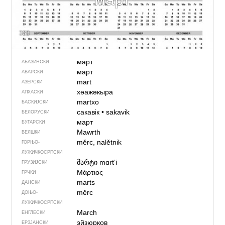
333
март
АБАЗИНСКИ
март
АВАРСКИ
mart
АЗЕРСКИ
хәажәкыра
АПХАСКИ
martxo
БАСКИЈСКИ
сакавік
•
sakavik
БЕЛОРУСКИ
март
БУГАРСКИ
Mawrth
ВЕЛШКИ
měrc, nalětnik
ГОРЊО­
ЛУЖИЧКОСРПСКИ
მარტი
mɑrtʼi
ГРУЗИЈСКИ
Μάρτιος
ГРЧКИ
marts
ДАНСКИ
měrc
ДОЊО­
ЛУЖИЧКОСРПСКИ
March
ЕНГЛЕСКИ
эйзюрков
ЕРЗЈАНСКИ