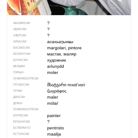
325 – сликар
?
АБАЗИНСКИ
?
АВАРСКИ
?
АЗЕРСКИ
асахьаҭыхҩы
АПХАСКИ
margolari, pintore
БАСКИЈСКИ
мастак, маляр
БЕЛОРУСКИ
художник
БУГАРСКИ
arlunydd
ВЕЛШКИ
moler
ГОРЊО­
ЛУЖИЧКОСРПСКИ
მხატვარი
mxɑtʼvɑri
ГРУЗИЈСКИ
ζωγράφος
ГРЧКИ
maler
ДАНСКИ
mólaŕ
ДОЊО­
ЛУЖИЧКОСРПСКИ
painter
ЕНГЛЕСКИ
?
ЕРЗЈАНСКИ
pentristo
ЕСПЕРАНТО
maalija
ЕСТОНСКИ