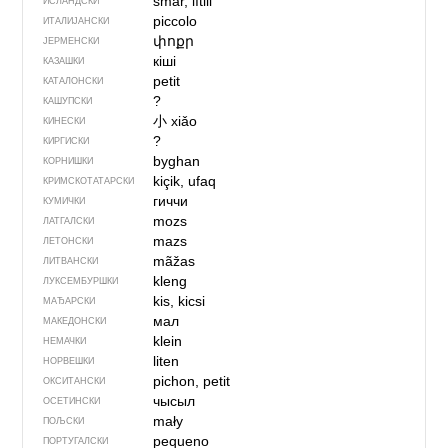
smár, lítill
ИСЛАНДСКИ
piccolo
ИТАЛИЈАНСКИ
փոքր
ЈЕРМЕНСКИ
кіші
КАЗАШКИ
petit
КАТАЛОНСКИ
?
КАШУПСКИ
小
xiǎo
КИНЕСКИ
?
КИРГИСКИ
byghan
КОРНИШКИ
kiçik, ufaq
КРИМСКОТАТАРСКИ
гиччи
КУМИЧКИ
mozs
ЛАТГАЛСКИ
mazs
ЛЕТОНСКИ
mãžas
ЛИТВАНСКИ
kleng
ЛУКСЕМБУРШКИ
kis, kicsi
МАЂАРСКИ
мал
МАКЕДОНСКИ
klein
НЕМАЧКИ
liten
НОРВЕШКИ
pichon, petit
ОКСИТАНСКИ
чысыл
ОСЕТИНСКИ
mały
ПОЉСКИ
pequeno
ПОРТУГАЛСКИ