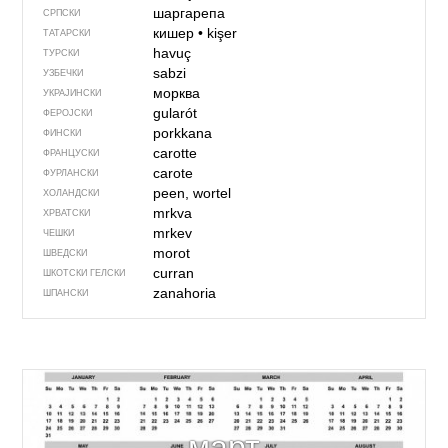
шаргарепа
СРПСКИ
кишер
•
kişer
ТАТАРСКИ
havuç
ТУРСКИ
sabzi
УЗБЕЧКИ
морква
УКРАЈИНСКИ
gularót
ФЕРОЈСКИ
porkkana
ФИНСКИ
carotte
ФРАНЦУСКИ
carote
ФУРЛАНСКИ
peen, wortel
ХОЛАНДСКИ
mrkva
ХРВАТСКИ
mrkev
ЧЕШКИ
morot
ШВЕДСКИ
curran
ШКОТСКИ ГЕЛСКИ
zanahoria
ШПАНСКИ
март