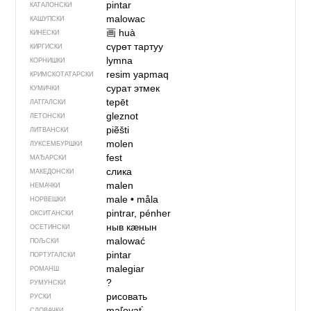
pintar
КАТАЛОНСКИ
malowac
КАШУПСКИ
画
huà
КИНЕСКИ
сүрөт тартуу
КИРГИСКИ
lymna
КОРНИШКИ
resim yapmaq
КРИМСКОТАТАРСКИ
сурат этмек
КУМИЧКИ
tepēt
ЛАТГАЛСКИ
gleznot
ЛЕТОНСКИ
piẽšti
ЛИТВАНСКИ
molen
ЛУКСЕМБУРШКИ
fest
МАЂАРСКИ
слика
МАКЕДОНСКИ
malen
НЕМАЧКИ
male
•
måla
НОРВЕШКИ
pintrar, pénher
ОКСИТАНСКИ
ныв кӕнын
ОСЕТИНСКИ
malować
ПОЉСКИ
pintar
ПОРТУГАЛСКИ
malegiar
РОМАНШ
?
РУМУНСКИ
рисовать
РУСКИ
maľovať
СЛОВАЧКИ