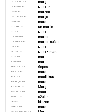
març
ОКСИТАНСКИ
мартъи
ОСЕТИНСКИ
marzec
ПОЉСКИ
março
ПОРТУГАЛСКИ
mars
РОМАНШ
un martie
РУМУНСКИ
март
РУСКИ
marec
СЛОВАЧКИ
marec, sušec
СЛОВЕНАЧКИ
март
СРПСКИ
март
•
mart
ТАТАРСКИ
mart
ТУРСКИ
mart
УЗБЕЧКИ
березень
УКРАЈИНСКИ
mars
ФЕРОЈСКИ
maaliskuu
ФИНСКИ
mars
ФРАНЦУСКИ
Març
ФУРЛАНСКИ
maart
ХОЛАНДСКИ
ožujak
ХРВАТСКИ
březen
ЧЕШКИ
mars
ШВЕДСКИ
Màrt
ШКОТСКИ ГЕЛСКИ