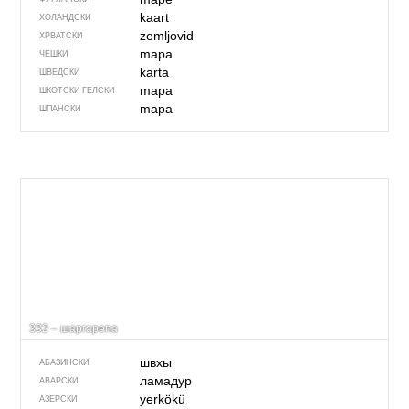
kaart
ХОЛАНДСКИ
zemljovid
ХРВАТСКИ
mapa
ЧЕШКИ
karta
ШВЕДСКИ
mapa
ШКОТСКИ ГЕЛСКИ
mapa
ШПАНСКИ
332 – шаргарепа
швхы
АБАЗИНСКИ
ламадур
АВАРСКИ
yerkökü
АЗЕРСКИ