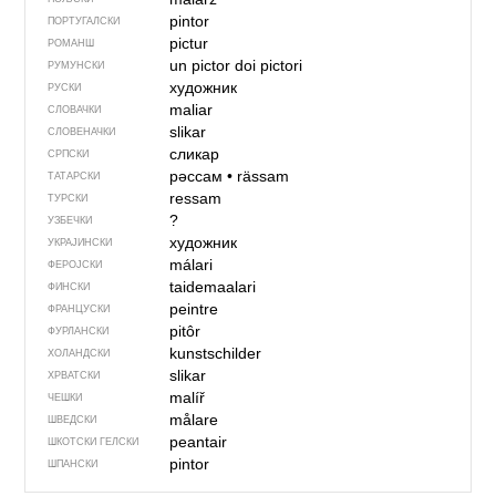
pintor
ПОРТУГАЛСКИ
pictur
РОМАНШ
un pictor
doi pictori
РУМУНСКИ
художник
РУСКИ
maliar
СЛОВАЧКИ
slikar
СЛОВЕНАЧКИ
сликар
СРПСКИ
рәссам
•
rässam
ТАТАРСКИ
ressam
ТУРСКИ
?
УЗБЕЧКИ
художник
УКРАЈИНСКИ
málari
ФЕРОЈСКИ
taidemaalari
ФИНСКИ
peintre
ФРАНЦУСКИ
pitôr
ФУРЛАНСКИ
kunstschilder
ХОЛАНДСКИ
slikar
ХРВАТСКИ
malíř
ЧЕШКИ
målare
ШВЕДСКИ
peantair
ШКОТСКИ ГЕЛСКИ
pintor
ШПАНСКИ