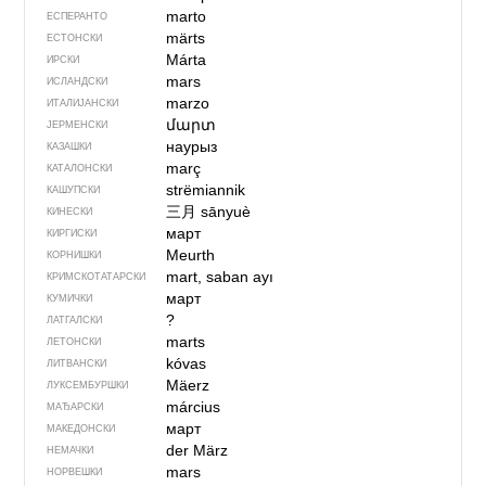
marto
ЕСПЕРАНТО
märts
ЕСТОНСКИ
Márta
ИРСКИ
mars
ИСЛАНДСКИ
marzo
ИТАЛИЈАНСКИ
մարտ
ЈЕРМЕНСКИ
наурыз
КАЗАШКИ
març
КАТАЛОНСКИ
strëmiannik
КАШУПСКИ
三月
sānyuè
КИНЕСКИ
март
КИРГИСКИ
Meurth
КОРНИШКИ
mart, saban ayı
КРИМСКОТАТАРСКИ
март
КУМИЧКИ
?
ЛАТГАЛСКИ
marts
ЛЕТОНСКИ
kóvas
ЛИТВАНСКИ
Mäerz
ЛУКСЕМБУРШКИ
március
МАЂАРСКИ
март
МАКЕДОНСКИ
der März
НЕМАЧКИ
mars
НОРВЕШКИ