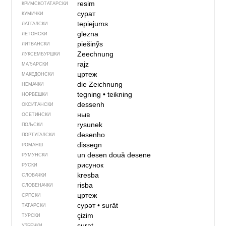
resim
КРИМСКОТАТАРСКИ
сурат
КУМИЧКИ
tepiejums
ЛАТГАЛСКИ
glezna
ЛЕТОНСКИ
piešinỹs
ЛИТВАНСКИ
Zeechnung
ЛУКСЕМБУРШКИ
rajz
МАЂАРСКИ
цртеж
МАКЕДОНСКИ
die Zeichnung
НЕМАЧКИ
tegning
•
teikning
НОРВЕШКИ
dessenh
ОКСИТАНСКИ
ныв
ОСЕТИНСКИ
rysunek
ПОЉСКИ
desenho
ПОРТУГАЛСКИ
dissegn
РОМАНШ
un desen
două desene
РУМУНСКИ
рисунок
РУСКИ
kresba
СЛОВАЧКИ
risba
СЛОВЕНАЧКИ
цртеж
СРПСКИ
сурәт
•
surät
ТАТАРСКИ
çizim
ТУРСКИ
surat
УЗБЕЧКИ