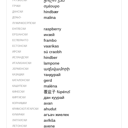
ჟოლო
ʒɔlɔ
ГРУЗИЈСКИ
σμέουρο
ГРЧКИ
hindbær
ДАНСКИ
malina
ДОЊО­
ЛУЖИЧКОСРПСКИ
raspberry
ЕНГЛЕСКИ
инзей
ЕРЗЈАНСКИ
frambo
ЕСПЕРАНТО
vaarikas
ЕСТОНСКИ
sú craobh
ИРСКИ
hindber
ИСЛАНДСКИ
lampone
ИТАЛИЈАНСКИ
ազնվամորի
ЈЕРМЕНСКИ
таңқурай
КАЗАШКИ
gerd
КАТАЛОНСКИ
malëna
КАШУПСКИ
覆盆子
fùpénzǐ
КИНЕСКИ
дан куурай
КИРГИСКИ
avan
КОРНИШКИ
ahudut
КРИМСКОТАТАРСКИ
агъач жиелек
КУМИЧКИ
avīkša
ЛАТГАЛСКИ
avene
ЛЕТОНСКИ