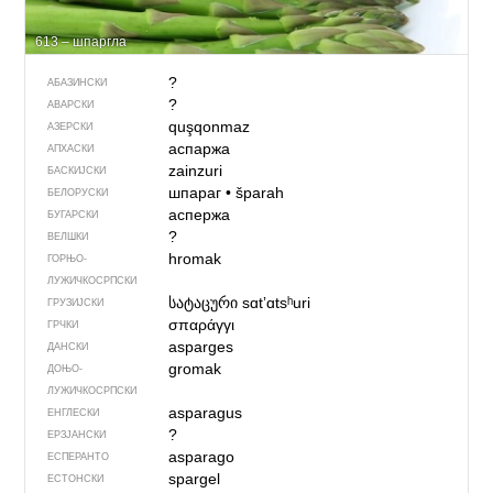
613 – шпаргла
?
АБАЗИНСКИ
?
АВАРСКИ
quşqonmaz
АЗЕРСКИ
аспаржа
АПХАСКИ
zainzuri
БАСКИЈСКИ
шпараг
•
šparah
БЕЛОРУСКИ
аспержа
БУГАРСКИ
?
ВЕЛШКИ
hromak
ГОРЊО­
ЛУЖИЧКОСРПСКИ
სატაცური
sɑtʼɑtsʰuri
ГРУЗИЈСКИ
σπαράγγι
ГРЧКИ
asparges
ДАНСКИ
gromak
ДОЊО­
ЛУЖИЧКОСРПСКИ
asparagus
ЕНГЛЕСКИ
?
ЕРЗЈАНСКИ
asparago
ЕСПЕРАНТО
spargel
ЕСТОНСКИ