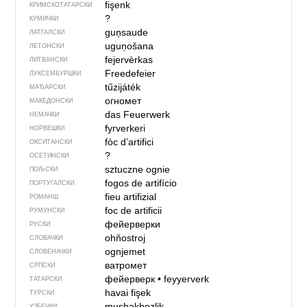
fişenk
КРИМСКОТАТАРСКИ
?
КУМИЧКИ
guņsaude
ЛАТГАЛСКИ
uguņošana
ЛЕТОНСКИ
fejervèrkas
ЛИТВАНСКИ
Freedefeier
ЛУКСЕМБУРШКИ
tűzijáték
МАЂАРСКИ
огномет
МАКЕДОНСКИ
das Feuerwerk
НЕМАЧКИ
fyrverkeri
НОРВЕШКИ
fòc d’artifici
ОКСИТАНСКИ
?
ОСЕТИНСКИ
sztuczne ognie
ПОЉСКИ
fogos de artifício
ПОРТУГАЛСКИ
fieu artifizial
РОМАНШ
foc de artificii
РУМУНСКИ
фейерверки
РУСКИ
ohňostroj
СЛОВАЧКИ
ognjemet
СЛОВЕНАЧКИ
ватромет
СРПСКИ
фейерверк
•
feyyerverk
ТАТАРСКИ
havai fişek
ТУРСКИ
mushakbozlik
УЗБЕЧКИ