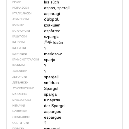
lus súch
ИРСКИ
aspas, spergill
ИСЛАНДСКИ
asparagi
ИТАЛИЈАНСКИ
ծնեբեկ
ЈЕРМЕНСКИ
қояншөп
КАЗАШКИ
espàrrec
КАТАЛОНСКИ
szpargla
КАШУПСКИ
芦笋
lúsǔn
КИНЕСКИ
?
КИРГИСКИ
merlosow
КОРНИШКИ
sparja
КРИМСКОТАТАРСКИ
?
КУМИЧКИ
?
ЛАТГАЛСКИ
sparģeļi
ЛЕТОНСКИ
smìdras
ЛИТВАНСКИ
Spargel
ЛУКСЕМБУРШКИ
spárga
МАЂАРСКИ
шпаргла
МАКЕДОНСКИ
der Spargel
НЕМАЧКИ
asparges
НОРВЕШКИ
espargue
ОКСИТАНСКИ
?
ОСЕТИНСКИ
szparagi
ПОЉСКИ