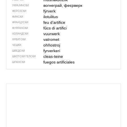
вогнеграй, феєрверк
УКРАЈИНСКИ
fýrverk
ФЕРОЈСКИ
ilotulitus
ФИНСКИ
feu d’artifice
ФРАНЦУСКИ
fûcs di artifici
ФУРЛАНСКИ
vuurwerk
ХОЛАНДСКИ
vatromet
ХРВАТСКИ
ohňostroj
ЧЕШКИ
fyrverkeri
ШВЕДСКИ
cleas-teine
ШКОТСКИ ГЕЛСКИ
fuegos artificiales
ШПАНСКИ