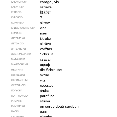
caragol, vis
КАТАЛОНСКИ
szruwa
КАШУПСКИ
螺丝钉
КИНЕСКИ
?
КИРГИСКИ
skrew
КОРНИШКИ
vint
КРИМСКОТАТАРСКИ
винт
КУМИЧКИ
škruba
ЛАТГАЛСКИ
skrūve
ЛЕТОНСКИ
var̃žtas
ЛИТВАНСКИ
Schrauf
ЛУКСЕМБУРШКИ
csavar
МАЂАРСКИ
шраф
МАКЕДОНСКИ
die Schraube
НЕМАЧКИ
skrue
НОРВЕШКИ
vitz
ОКСИТАНСКИ
лӕсгӕр
ОСЕТИНСКИ
śruba
ПОЉСКИ
parafuso
ПОРТУГАЛСКИ
struva
РОМАНШ
un șurub
două șuruburi
РУМУНСКИ
винт
РУСКИ
skrutka
СЛОВАЧКИ