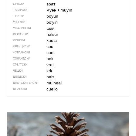
врат
СРПСКИ
муен
•
muyın
ТАТАРСКИ
boyun
ТУРСКИ
boʻyin
УЗБЕЧКИ
шия
УКРАЈИНСКИ
hálsur
ФЕРОЈСКИ
kaula
ФИНСКИ
cou
ФРАНЦУСКИ
cuel
ФУРЛАНСКИ
nek
ХОЛАНДСКИ
vrat
ХРВАТСКИ
krk
ЧЕШКИ
hals
ШВЕДСКИ
muineal
ШКОТСКИ ГЕЛСКИ
cuello
ШПАНСКИ