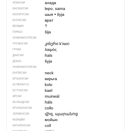
ахәда
АПХАСКИ
lepo, sama
БАСКИЈСКИ
шыя
•
šyja
БЕЛОРУСКИ
врат
БУГАРСКИ
?
ВЕЛШКИ
šija
ГОРЊО­
ЛУЖИЧКОСРПСКИ
კისერი
kʼisɛri
ГРУЗИЈСКИ
λαιμός
ГРЧКИ
hals
ДАНСКИ
šyja
ДОЊО­
ЛУЖИЧКОСРПСКИ
neck
ЕНГЛЕСКИ
кирьга
ЕРЗЈАНСКИ
kolo
ЕСПЕРАНТО
kael
ЕСТОНСКИ
muineál
ИРСКИ
háls
ИСЛАНДСКИ
collo
ИТАЛИЈАНСКИ
վիզ, պարանոց
ЈЕРМЕНСКИ
мойын
КАЗАШКИ
coll
КАТАЛОНСКИ