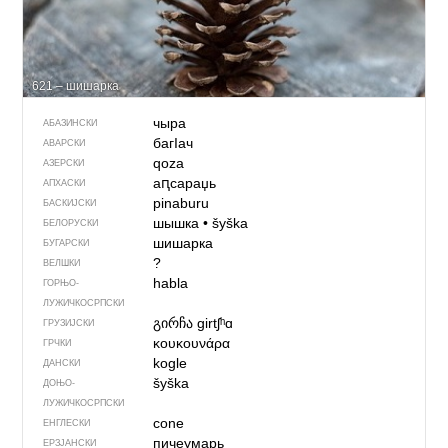
621 – шишарка
чыра
АБАЗИНСКИ
багIач
АВАРСКИ
qoza
АЗЕРСКИ
аԥсараџь
АПХАСКИ
pinaburu
БАСКИЈСКИ
шышка
•
šyška
БЕЛОРУСКИ
шишарка
БУГАРСКИ
?
ВЕЛШКИ
habla
ГОРЊО­
ЛУЖИЧКОСРПСКИ
გირჩა
girtʃʰɑ
ГРУЗИЈСКИ
κουκουνάρα
ГРЧКИ
kogle
ДАНСКИ
šyška
ДОЊО­
ЛУЖИЧКОСРПСКИ
cone
ЕНГЛЕСКИ
пичеумарь
ЕРЗЈАНСКИ