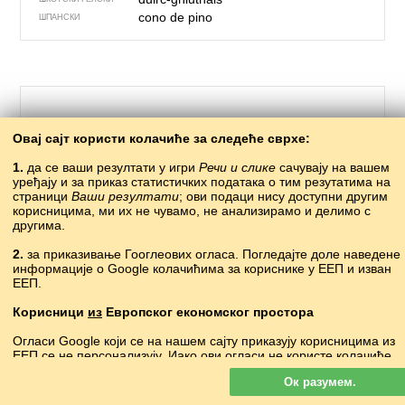
cono de pino
ШПАНСКИ
Овај сајт користи колачиће за следеће сврхе:
1.
да се ваши резултати у игри
Речи и слике
сачувају на вашем
уређају и за приказ статистичких података о тим резутатима на
страници
Ваши резултати
; ови подаци нису доступни другим
корисницима, ми их не чувамо, не анализирамо и делимо с
другима.
622 – тачке, колица
2.
за приказивање Гооглеових огласа. Погледајте доле наведене
информације о Google колачићима за кориснике у ЕЕП и изван
?
АБАЗИНСКИ
ЕЕП.
кверзугьоко
АВАРСКИ
əl arabası
АЗЕРСКИ
Корисници
из
Европског економског простора
акәырҷыжь
АПХАСКИ
Огласи Google који се на нашем сајту приказују корисницима из
eskorga
БАСКИЈСКИ
ЕЕП се
не
персонализују. Иако ови огласи не користе колачиће
тачка
•
tačka
БЕЛОРУСКИ
за персонализацију огласа, користе их за омогућавање
ръчна количка
БУГАРСКИ
Ок разумем.
ограничавања учесталости, збирно извештавање о огласима и
?
ВЕЛШКИ
борбу против преваре и злоупотребе.