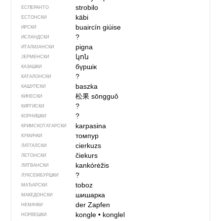
strobilo
ЕСПЕРАНТО
käbi
ЕСТОНСКИ
buaircín giúise
ИРСКИ
?
ИСЛАНДСКИ
pigna
ИТАЛИЈАНСКИ
կոն
ЈЕРМЕНСКИ
бүршік
КАЗАШКИ
?
КАТАЛОНСКИ
baszka
КАШУПСКИ
松果
sōngguǒ
КИНЕСКИ
?
КИРГИСКИ
?
КОРНИШКИ
karpasina
КРИМСКОТАТАРСКИ
томпур
КУМИЧКИ
cierkuzs
ЛАТГАЛСКИ
čiekurs
ЛЕТОНСКИ
kankórėžis
ЛИТВАНСКИ
?
ЛУКСЕМБУРШКИ
toboz
МАЂАРСКИ
шишарка
МАКЕДОНСКИ
der Zapfen
НЕМАЧКИ
kongle
•
konglel
НОРВЕШКИ