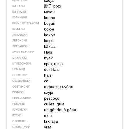
szëja
КАШУПСКИ
脖子
bózi
КИНЕСКИ
моюн
КИРГИСКИ
konna
КОРНИШКИ
boyun
КРИМСКОТАТАРСКИ
боюн
КУМИЧКИ
koklys
ЛАТГАЛСКИ
kakls
ЛЕТОНСКИ
kãklas
ЛИТВАНСКИ
Hals
ЛУКСЕМБУРШКИ
nyak
МАЂАРСКИ
врат, шија
МАКЕДОНСКИ
der Hals
НЕМАЧКИ
hals
НОРВЕШКИ
còl
ОКСИТАНСКИ
ӕфцӕг, къубал
ОСЕТИНСКИ
szyja
ПОЉСКИ
pescoço
ПОРТУГАЛСКИ
culiez, gula
РОМАНШ
un gât
două gâturi
РУМУНСКИ
шея
РУСКИ
krk, šija
СЛОВАЧКИ
vrat
СЛОВЕНАЧКИ