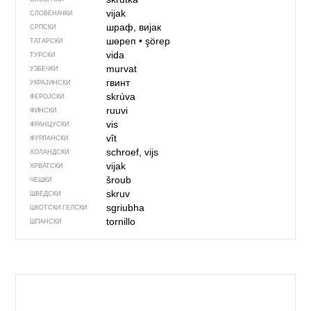
vijak
СЛОВЕНАЧКИ
шраф, вијак
СРПСКИ
шөреп
•
şörep
ТАТАРСКИ
vida
ТУРСКИ
murvat
УЗБЕЧКИ
гвинт
УКРАЈИНСКИ
skrúva
ФЕРОЈСКИ
ruuvi
ФИНСКИ
vis
ФРАНЦУСКИ
vît
ФУРЛАНСКИ
schroef, vijs
ХОЛАНДСКИ
vijak
ХРВАТСКИ
šroub
ЧЕШКИ
skruv
ШВЕДСКИ
sgriubha
ШКОТСКИ ГЕЛСКИ
tornillo
ШПАНСКИ