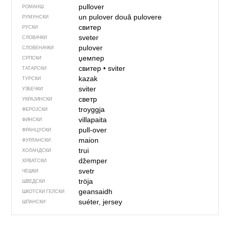
pullover
РОМАНШ
un pulover
două pulovere
РУМУНСКИ
свитер
РУСКИ
sveter
СЛОВАЧКИ
pulover
СЛОВЕНАЧКИ
џемпер
СРПСКИ
свитер
•
sviter
ТАТАРСКИ
kazak
ТУРСКИ
sviter
УЗБЕЧКИ
светр
УКРАЈИНСКИ
troyggja
ФЕРОЈСКИ
villapaita
ФИНСКИ
pull-over
ФРАНЦУСКИ
maion
ФУРЛАНСКИ
trui
ХОЛАНДСКИ
džemper
ХРВАТСКИ
svetr
ЧЕШКИ
tröja
ШВЕДСКИ
geansaidh
ШКОТСКИ ГЕЛСКИ
suéter, jersey
ШПАНСКИ