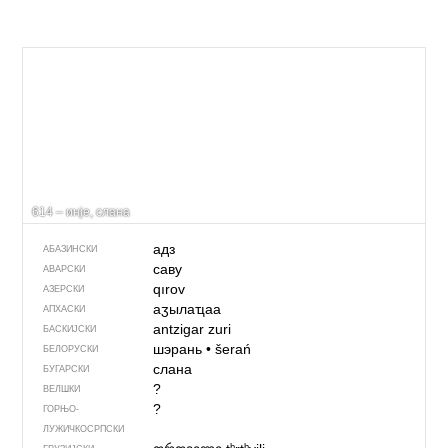
614 – инје, слана
адз
АБАЗИНСКИ
саву
АВАРСКИ
qırov
АЗЕРСКИ
аӡылаҵаа
АПХАСКИ
antzigar zuri
БАСКИЈСКИ
шэрань
•
šerań
БЕЛОРУСКИ
слана
БУГАРСКИ
?
ВЕЛШКИ
?
ГОРЊО­
ЛУЖИЧКОСРПСКИ