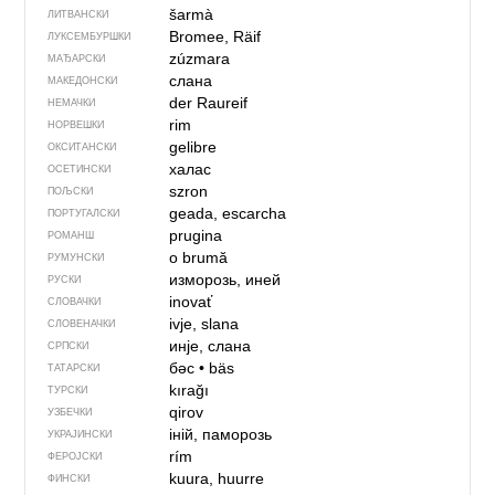
šarmà
ЛИТВАНСКИ
Bromee, Räif
ЛУКСЕМБУРШКИ
zúzmara
МАЂАРСКИ
слана
МАКЕДОНСКИ
der Raureif
НЕМАЧКИ
rim
НОРВЕШКИ
gelibre
ОКСИТАНСКИ
халас
ОСЕТИНСКИ
szron
ПОЉСКИ
geada, escarcha
ПОРТУГАЛСКИ
prugina
РОМАНШ
o brumă
РУМУНСКИ
изморозь, иней
РУСКИ
inovať
СЛОВАЧКИ
ivje, slana
СЛОВЕНАЧКИ
инје, слана
СРПСКИ
бәс
•
bäs
ТАТАРСКИ
kırağı
ТУРСКИ
qirov
УЗБЕЧКИ
іній, паморозь
УКРАЈИНСКИ
rím
ФЕРОЈСКИ
kuura, huurre
ФИНСКИ