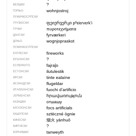
?
ВЕЛШКИ
wohnjostroj
ГОРЊО­
ЛУЖИЧКОСРПСКИ
ფეიერვერკი
pʰɛiɛrvɛrkʼi
ГРУЗИЈСКИ
πυροτεχνήματα
ГРЧКИ
fyrværkeri
ДАНСКИ
wognjopraskot
ДОЊО­
ЛУЖИЧКОСРПСКИ
fireworks
ЕНГЛЕСКИ
?
ЕРЗЈАНСКИ
fajraĵo
ЕСПЕРАНТО
ilutulestik
ЕСТОНСКИ
tinte ealaíne
ИРСКИ
flugeldar
ИСЛАНДСКИ
fuochi d’artificio
ИТАЛИЈАНСКИ
հրավառություն
ЈЕРМЕНСКИ
отшашу
КАЗАШКИ
focs artificials
КАТАЛОНСКИ
sztëczné ògnie
КАШУПСКИ
烟火
yānhuǒ
КИНЕСКИ
?
КИРГИСКИ
tanweyth
КОРНИШКИ