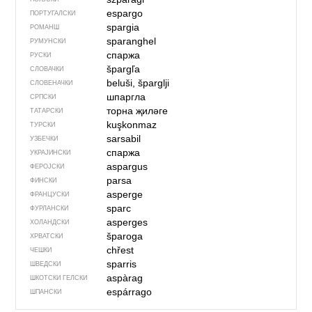
espargo
ПОРТУГАЛСКИ
spargia
РОМАНШ
sparanghel
РУМУНСКИ
спаржа
РУСКИ
špargľa
СЛОВАЧКИ
beluši, šparglji
СЛОВЕНАЧКИ
шпаргла
СРПСКИ
торна җиләге
ТАТАРСКИ
kuşkonmaz
ТУРСКИ
sarsabil
УЗБЕЧКИ
спаржа
УКРАЈИНСКИ
aspargus
ФЕРОЈСКИ
parsa
ФИНСКИ
asperge
ФРАНЦУСКИ
sparc
ФУРЛАНСКИ
asperges
ХОЛАНДСКИ
šparoga
ХРВАТСКИ
chřest
ЧЕШКИ
sparris
ШВЕДСКИ
aspàrag
ШКОТСКИ ГЕЛСКИ
espárrago
ШПАНСКИ