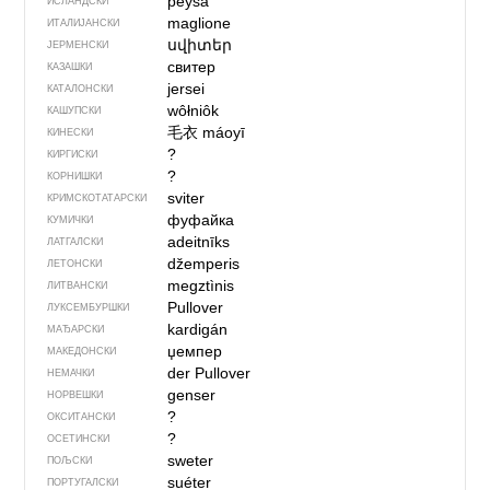
peysa
ИСЛАНДСКИ
maglione
ИТАЛИЈАНСКИ
սվիտեր
ЈЕРМЕНСКИ
свитер
КАЗАШКИ
jersei
КАТАЛОНСКИ
wôłniôk
КАШУПСКИ
毛衣
máoyī
КИНЕСКИ
?
КИРГИСКИ
?
КОРНИШКИ
sviter
КРИМСКОТАТАРСКИ
фуфайка
КУМИЧКИ
adeitnīks
ЛАТГАЛСКИ
džemperis
ЛЕТОНСКИ
megztìnis
ЛИТВАНСКИ
Pullover
ЛУКСЕМБУРШКИ
kardigán
МАЂАРСКИ
џемпер
МАКЕДОНСКИ
der Pullover
НЕМАЧКИ
genser
НОРВЕШКИ
?
ОКСИТАНСКИ
?
ОСЕТИНСКИ
sweter
ПОЉСКИ
suéter
ПОРТУГАЛСКИ