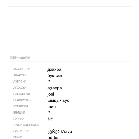
619 – шити
дзахра
АБАЗИНСКИ
букъизе
АВАРСКИ
?
АЗЕРСКИ
аӡахра
АПХАСКИ
josi
БАСКИЈСКИ
шыць
•
šyć
БЕЛОРУСКИ
шия
БУГАРСКИ
?
ВЕЛШКИ
šić
ГОРЊО­
ЛУЖИЧКОСРПСКИ
კერვა
kʼɛrvɑ
ГРУЗИЈСКИ
ράβω
ГРЧКИ