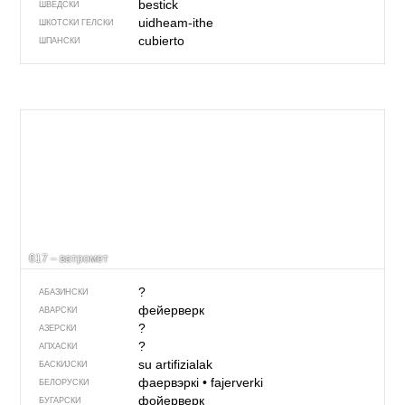
bestick
ШВЕДСКИ
uidheam-ithe
ШКОТСКИ ГЕЛСКИ
cubierto
ШПАНСКИ
617 – ватромет
?
АБАЗИНСКИ
фейерверк
АВАРСКИ
?
АЗЕРСКИ
?
АПХАСКИ
su artifizialak
БАСКИЈСКИ
фаервэркі
•
fajerverki
БЕЛОРУСКИ
фойерверк
БУГАРСКИ