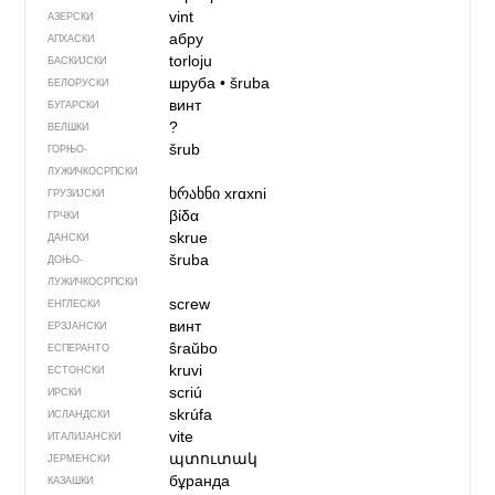
vint
АЗЕРСКИ
абру
АПХАСКИ
torloju
БАСКИЈСКИ
шруба
•
šruba
БЕЛОРУСКИ
винт
БУГАРСКИ
?
ВЕЛШКИ
šrub
ГОРЊО­
ЛУЖИЧКОСРПСКИ
ხრახნი
xrɑxni
ГРУЗИЈСКИ
βίδα
ГРЧКИ
skrue
ДАНСКИ
šruba
ДОЊО­
ЛУЖИЧКОСРПСКИ
screw
ЕНГЛЕСКИ
винт
ЕРЗЈАНСКИ
ŝraŭbo
ЕСПЕРАНТО
kruvi
ЕСТОНСКИ
scriú
ИРСКИ
skrúfa
ИСЛАНДСКИ
vite
ИТАЛИЈАНСКИ
պտուտակ
ЈЕРМЕНСКИ
бұранда
КАЗАШКИ