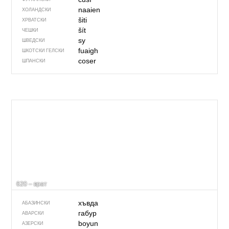
naaien
ХОЛАНДСКИ
šiti
ХРВАТСКИ
šít
ЧЕШКИ
sy
ШВЕДСКИ
fuaigh
ШКОТСКИ ГЕЛСКИ
coser
ШПАНСКИ
620 – врат
хъвда
АБАЗИНСКИ
габур
АВАРСКИ
boyun
АЗЕРСКИ