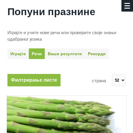
Попуни празнине
Играјте и учите нове речи или проверите своје знање
одабраног језика
Играјте
Речи
Ваши резултати
Рекорди
Филтрирање листе
страна