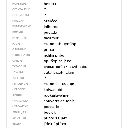
bestikk
НОРВЕШКИ
?
ОКСИТАНСКИ
?
ОСЕТИНСКИ
sztućce
ПОЉСКИ
talheres
ПОРТУГАЛСКИ
pusada
РОМАНШ
tacâmuri
РУМУНСКИ
столовый прибор
РУСКИ
príbor
СЛОВАЧКИ
jedilni pribor
СЛОВЕНАЧКИ
прибор за јело
СРПСКИ
савыт-саба
•
savıt-saba
ТАТАРСКИ
çatal bıçak takımı
ТУРСКИ
?
УЗБЕЧКИ
столові прилади
УКРАЈИНСКИ
knívasmíð
ФЕРОЈСКИ
ruokailuväline
ФИНСКИ
couverts de table
ФРАНЦУСКИ
possade
ФУРЛАНСКИ
bestek
ХОЛАНДСКИ
pribor za jelo
ХРВАТСКИ
jídelní příbor
ЧЕШКИ