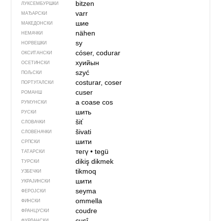
bitzen
ЛУКСЕМБУРШКИ
varr
МАЂАРСКИ
шие
МАКЕДОНСКИ
nähen
НЕМАЧКИ
sy
НОРВЕШКИ
cóser, codurar
ОКСИТАНСКИ
хуийын
ОСЕТИНСКИ
szyć
ПОЉСКИ
costurar, coser
ПОРТУГАЛСКИ
cuser
РОМАНШ
a coase
cos
РУМУНСКИ
шить
РУСКИ
šiť
СЛОВАЧКИ
šivati
СЛОВЕНАЧКИ
шити
СРПСКИ
тегү
•
tegü
ТАТАРСКИ
dikiş dikmek
ТУРСКИ
tikmoq
УЗБЕЧКИ
шити
УКРАЈИНСКИ
seyma
ФЕРОЈСКИ
ommella
ФИНСКИ
coudre
ФРАНЦУСКИ
cusî
ФУРЛАНСКИ