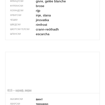
givre, gelée blanche
ФРАНЦУСКИ
brose
ФУРЛАНСКИ
rijp
ХОЛАНДСКИ
inje, slana
ХРВАТСКИ
jinovatka
ЧЕШКИ
rimfrost
ШВЕДСКИ
crann-reòthadh
ШКОТСКИ ГЕЛСКИ
escarcha
ШПАНСКИ
615 – шраф, вијак
винт
АБАЗИНСКИ
терхеро
АВАРСКИ