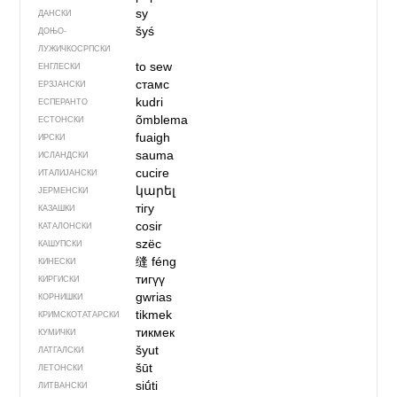
sy
ДАНСКИ
šyś
ДОЊО­
ЛУЖИЧКОСРПСКИ
to sew
ЕНГЛЕСКИ
стамс
ЕРЗЈАНСКИ
kudri
ЕСПЕРАНТО
õmblema
ЕСТОНСКИ
fuaigh
ИРСКИ
sauma
ИСЛАНДСКИ
cucire
ИТАЛИЈАНСКИ
կարել
ЈЕРМЕНСКИ
тігу
КАЗАШКИ
cosir
КАТАЛОНСКИ
szëc
КАШУПСКИ
缝
féng
КИНЕСКИ
тигүү
КИРГИСКИ
gwrias
КОРНИШКИ
tikmek
КРИМСКОТАТАРСКИ
тикмек
КУМИЧКИ
šyut
ЛАТГАЛСКИ
šūt
ЛЕТОНСКИ
siū́ti
ЛИТВАНСКИ