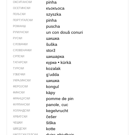
pinha
ОКСИТАНСКИ
къокъоса
ОСЕТИНСКИ
szyszka
ПОЉСКИ
pinha
ПОРТУГАЛСКИ
puscha
РОМАНШ
un con
două conuri
РУМУНСКИ
шишка
РУСКИ
šuška
СЛОВАЧКИ
storž
СЛОВЕНАЧКИ
шишарка
СРПСКИ
күркә
•
kürkä
ТАТАРСКИ
kozalak
ТУРСКИ
g‘udda
УЗБЕЧКИ
шишка
УКРАЈИНСКИ
kongul
ФЕРОЈСКИ
käpy
ФИНСКИ
pomme de pin
ФРАНЦУСКИ
panole, cuc
ФУРЛАНСКИ
kegelvrucht
ХОЛАНДСКИ
češer
ХРВАТСКИ
šiška
ЧЕШКИ
kotte
ШВЕДСКИ
duirc-ghiuthais
ШКОТСКИ ГЕЛСКИ