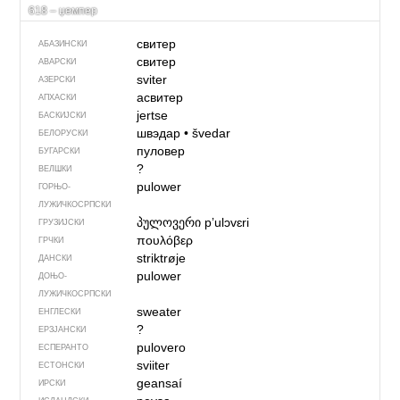
618 – џемпер
свитер
АБАЗИНСКИ
свитер
АВАРСКИ
sviter
АЗЕРСКИ
асвитер
АПХАСКИ
jertse
БАСКИЈСКИ
швэдар
•
švedar
БЕЛОРУСКИ
пуловер
БУГАРСКИ
?
ВЕЛШКИ
pulower
ГОРЊО­
ЛУЖИЧКОСРПСКИ
პულოვერი
pʼulɔvɛri
ГРУЗИЈСКИ
πουλόβερ
ГРЧКИ
striktrøje
ДАНСКИ
pulower
ДОЊО­
ЛУЖИЧКОСРПСКИ
sweater
ЕНГЛЕСКИ
?
ЕРЗЈАНСКИ
pulovero
ЕСПЕРАНТО
sviiter
ЕСТОНСКИ
geansaí
ИРСКИ