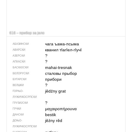
616 – прибор за јело
чага ъама-псыма
АБАЗИНСКИ
кванил тIагIел-гIучI
АВАРСКИ
?
АЗЕРСКИ
?
АПХАСКИ
mahai-tresnak
БАСКИЈСКИ
сталовы прыбор
БЕЛОРУСКИ
прибори
БУГАРСКИ
?
ВЕЛШКИ
jědźny grat
ГОРЊО­
ЛУЖИЧКОСРПСКИ
?
ГРУЗИЈСКИ
μαχαιροπήρουνα
ГРЧКИ
bestik
ДАНСКИ
jěźny rěd
ДОЊО­
ЛУЖИЧКОСРПСКИ