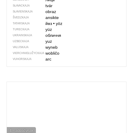
tvár
SŁAVACKAJA
obraz
SŁAVIENSKAJA
ansikte
ŠVEDZKAJA
йөз
•
yöz
TATARSKAJA
yüz
TURECKAJA
обличчя
UKRAINSKAJA
yuz
UZBECKAJA
wyneb
VALIJSKAJA
wobličo
VIERCHNIE­ŁUŽYCKAJA
arc
VUHORSKAJA
4 – adpačynak