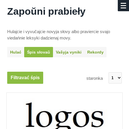
Zapoŭni prabieły
Hulajcie i vyvučajcie novyja słovy albo praviercie svajo
viedańnie leksyki dadzienaj movy.
Hulać
Śpis słovaŭ
Vašyja vyniki
Rekordy
Filtravać śpis
staronka