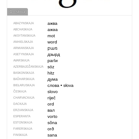
1 – słova
ажва
ABAZYNSKAJA
ажәа
ABCHASKAJA
mot
AKSYTANSKAJA
word
ANHIELSKAJA
բառ
ARMIANSKAJA
дзырд
ASETYNSKAJA
рагIи
AVARSKAJA
söz
AZERBAJDŽAN­SKAJA
hitz
BASKONSKAJA
дума
BAŬHARSKAJA
слова
•
słova
BIEŁARUSKAJA
slovo
ČESKAJA
riječ
CHARVACKAJA
ord
DACKAJA
вал
ERZIANSKAJA
vorto
ESPERANTA
sõna
ESTONSKAJA
orð
FARERSKAJA
sana
FINSKAJA