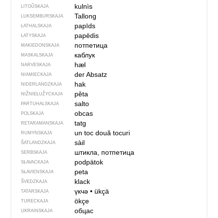
kulnìs
LITOŬSKAJA
Tallong
LUKSEMBURSKAJA
papīds
ŁATHALSKAJA
papēdis
ŁATYSKAJA
потпетица
MAKIEDONSKAJA
каблук
MASKALSKAJA
hæl
NARVESKAJA
der Absatz
NIAMIECKAJA
hak
NIDERLANDZKAJA
pěta
NIŽNIEŁUŽYCKAJA
salto
PARTUHALSKAJA
obcas
POLSKAJA
tatg
RETARAMANSKAJA
un toc
două tocuri
RUMYNSKAJA
sàil
ŠATLANDZKAJA
штикла, потпетица
SERBSKAJA
podpätok
SŁAVACKAJA
peta
SŁAVIENSKAJA
klack
ŠVEDZKAJA
үкчә
•
ükçä
TATARSKAJA
ökçe
TURECKAJA
обцас
UKRAINSKAJA