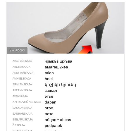
2 – abcas
чрыкъв щхъва
ABAZYNSKAJA
амагәшьхәа
ABCHASKAJA
talon
AKSYTANSKAJA
heel
ANHIELSKAJA
կոշիկի կրունկ
ARMIANSKAJA
зӕвӕт
ASETYNSKAJA
эгъе
AVARSKAJA
daban
AZERBAJDŽAN­SKAJA
orpo
BASKONSKAJA
пета
BAŬHARSKAJA
абцас
•
abcas
BIEŁARUSKAJA
podpatek
ČESKAJA