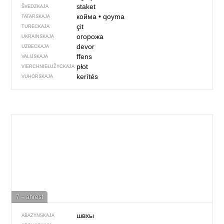
staket
ŠVEDZKAJA
койма
•
qoyma
TATARSKAJA
çit
TURECKAJA
огорожа
UKRAINSKAJA
devor
UZBECKAJA
ffens
VALIJSKAJA
płot
VIERCHNIE­ŁUŽYCKAJA
kerítés
VUHORSKAJA
7 – ahrest
швхы
ABAZYNSKAJA