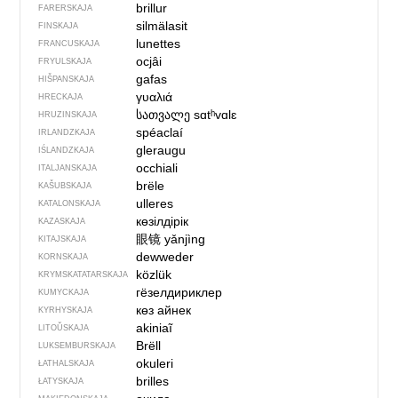
brillur
FARERSKAJA
silmälasit
FINSKAJA
lunettes
FRANCUSKAJA
ocjâi
FRYULSKAJA
gafas
HIŠPANSKAJA
γυαλιά
HRECKAJA
სათვალე
sɑtʰvɑlɛ
HRUZINSKAJA
spéaclaí
IRLANDZKAJA
gleraugu
IŚLANDZKAJA
occhiali
ITALJANSKAJA
brële
KAŠUBSKAJA
ulleres
KATALONSKAJA
көзілдірік
KAZASKAJA
眼镜
yǎnjìng
KITAJSKAJA
dewweder
KORNSKAJA
közlük
KRYMSKA­TATARSKAJA
гёзелдириклер
KUMYCKAJA
көз айнек
KYRHYSKAJA
akiniaĩ
LITOŬSKAJA
Brëll
LUKSEMBURSKAJA
okuleri
ŁATHALSKAJA
brilles
ŁATYSKAJA