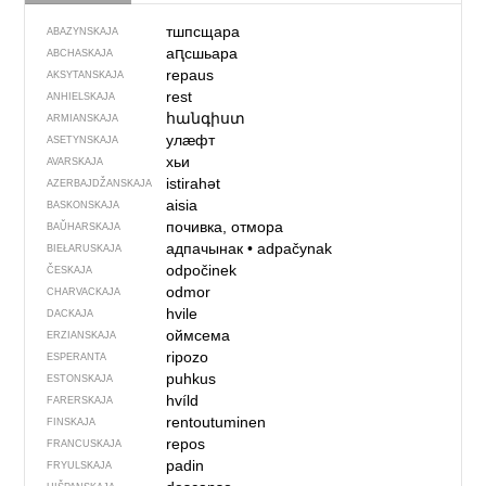
тшпсщара
ABAZYNSKAJA
аԥсшьара
ABCHASKAJA
repaus
AKSYTANSKAJA
rest
ANHIELSKAJA
հանգիստ
ARMIANSKAJA
улӕфт
ASETYNSKAJA
хьи
AVARSKAJA
istirahət
AZERBAJDŽAN­SKAJA
aisia
BASKONSKAJA
почивка, отмора
BAŬHARSKAJA
адпачынак
•
adpačynak
BIEŁARUSKAJA
odpočinek
ČESKAJA
odmor
CHARVACKAJA
hvile
DACKAJA
оймсема
ERZIANSKAJA
ripozo
ESPERANTA
puhkus
ESTONSKAJA
hvíld
FARERSKAJA
rentoutuminen
FINSKAJA
repos
FRANCUSKAJA
padin
FRYULSKAJA