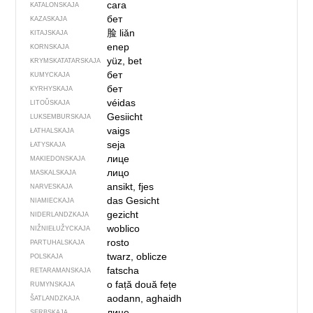
cara
KATALONSKAJA
бет
KAZASKAJA
脸
liǎn
KITAJSKAJA
enep
KORNSKAJA
yüz, bet
KRYMSKA­TATARSKAJA
бет
KUMYCKAJA
бет
KYRHYSKAJA
véidas
LITOŬSKAJA
Gesiicht
LUKSEMBURSKAJA
vaigs
ŁATHALSKAJA
seja
ŁATYSKAJA
лице
MAKIEDONSKAJA
лицо
MASKALSKAJA
ansikt, fjes
NARVESKAJA
das Gesicht
NIAMIECKAJA
gezicht
NIDERLANDZKAJA
woblico
NIŽNIEŁUŽYCKAJA
rosto
PARTUHALSKAJA
twarz, oblicze
POLSKAJA
fatscha
RETARAMANSKAJA
o față
două fețe
RUMYNSKAJA
aodann, aghaidh
ŠATLANDZKAJA
лице
SERBSKAJA