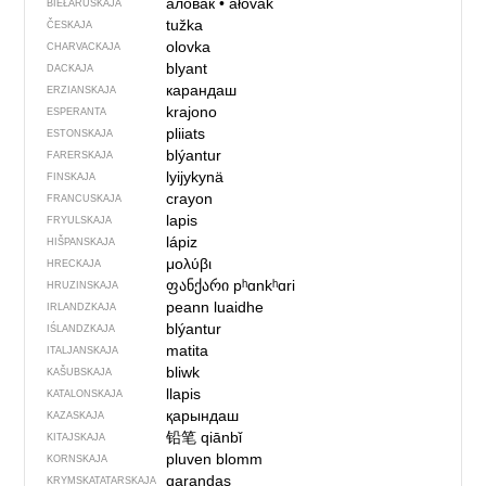
аловак
•
ałovak
BIEŁARUSKAJA
tužka
ČESKAJA
olovka
CHARVACKAJA
blyant
DACKAJA
карандаш
ERZIANSKAJA
krajono
ESPERANTA
pliiats
ESTONSKAJA
blýantur
FARERSKAJA
lyijykynä
FINSKAJA
crayon
FRANCUSKAJA
lapis
FRYULSKAJA
lápiz
HIŠPANSKAJA
μολύβι
HRECKAJA
ფანქარი
pʰɑnkʰɑri
HRUZINSKAJA
peann luaidhe
IRLANDZKAJA
blýantur
IŚLANDZKAJA
matita
ITALJANSKAJA
bliwk
KAŠUBSKAJA
llapis
KATALONSKAJA
қарындаш
KAZASKAJA
铅笔
qiānbǐ
KITAJSKAJA
pluven blomm
KORNSKAJA
qarandaş
KRYMSKA­TATARSKAJA