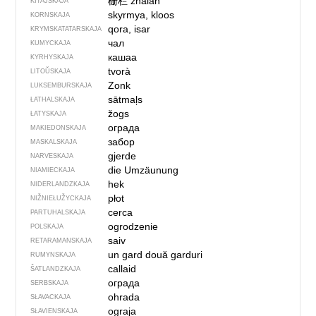
栅栏
zhàlán
KITAJSKAJA
skyrmya, kloos
KORNSKAJA
qora, isar
KRYMSKA­TATARSKAJA
чал
KUMYCKAJA
кашаа
KYRHYSKAJA
tvorà
LITOŬSKAJA
Zonk
LUKSEMBURSKAJA
sātmaļs
ŁATHALSKAJA
žogs
ŁATYSKAJA
ограда
MAKIEDONSKAJA
забор
MASKALSKAJA
gjerde
NARVESKAJA
die Umzäunung
NIAMIECKAJA
hek
NIDERLANDZKAJA
płot
NIŽNIEŁUŽYCKAJA
cerca
PARTUHALSKAJA
ogrodzenie
POLSKAJA
saiv
RETARAMANSKAJA
un gard
două garduri
RUMYNSKAJA
callaid
ŠATLANDZKAJA
ограда
SERBSKAJA
ohrada
SŁAVACKAJA
ograja
SŁAVIENSKAJA