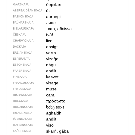
беркIал
AVARSKAJA
üz
AZERBAJDŽAN­SKAJA
aurpegi
BASKONSKAJA
лице
BAŬHARSKAJA
твар, аблічча
BIEŁARUSKAJA
tvář
ČESKAJA
lice
CHARVACKAJA
ansigt
DACKAJA
чама
ERZIANSKAJA
vizaĝo
ESPERANTA
nägu
ESTONSKAJA
andlit
FARERSKAJA
kasvot
FINSKAJA
visage
FRANCUSKAJA
muse
FRYULSKAJA
cara
HIŠPANSKAJA
πρόσωπο
HRECKAJA
სახე
sɑxɛ
HRUZINSKAJA
aghaidh
IRLANDZKAJA
andlit
IŚLANDZKAJA
viso
ITALJANSKAJA
skarń, gãba
KAŠUBSKAJA