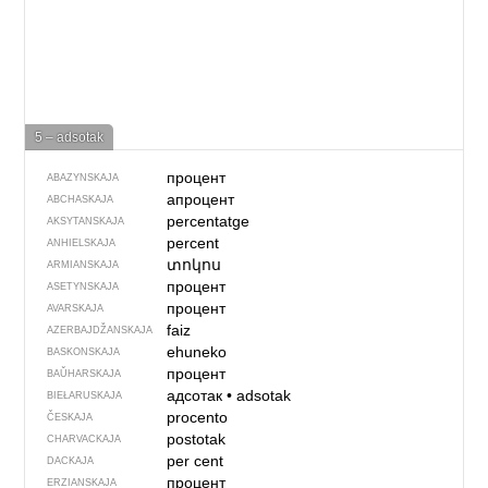
5 – adsotak
процент
ABAZYNSKAJA
апроцент
ABCHASKAJA
percentatge
AKSYTANSKAJA
percent
ANHIELSKAJA
տոկոս
ARMIANSKAJA
процент
ASETYNSKAJA
процент
AVARSKAJA
faiz
AZERBAJDŽAN­SKAJA
ehuneko
BASKONSKAJA
процент
BAŬHARSKAJA
адсотак
•
adsotak
BIEŁARUSKAJA
procento
ČESKAJA
postotak
CHARVACKAJA
per cent
DACKAJA
процент
ERZIANSKAJA