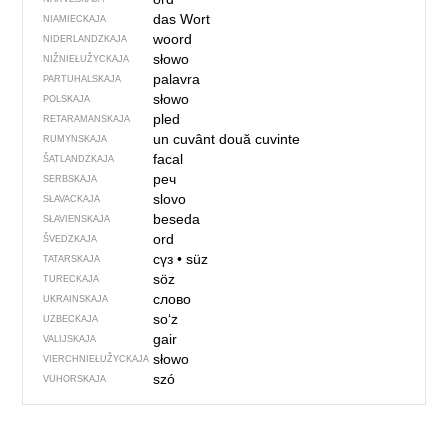
das Wort
NIAMIECKAJA
woord
NIDERLANDZKAJA
słowo
NIŽNIEŁUŽYCKAJA
palavra
PARTUHALSKAJA
słowo
POLSKAJA
pled
RETARAMANSKAJA
un cuvânt
două cuvinte
RUMYNSKAJA
facal
ŠATLANDZKAJA
реч
SERBSKAJA
slovo
SŁAVACKAJA
beseda
SŁAVIENSKAJA
ord
ŠVEDZKAJA
сүз
•
süz
TATARSKAJA
söz
TURECKAJA
слово
UKRAINSKAJA
soʻz
UZBECKAJA
gair
VALIJSKAJA
słowo
VIERCHNIE­ŁUŽYCKAJA
szó
VUHORSKAJA