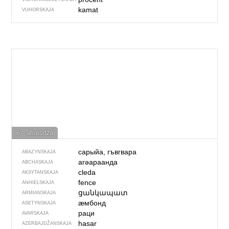
kamat
VUHORSKAJA
6 – aharodža
сарыйа, гъвгвара
ABAZYNSKAJA
агәараанда
ABCHASKAJA
cleda
AKSYTANSKAJA
fence
ANHIELSKAJA
ցանկապատ
ARMIANSKAJA
ӕмбонд
ASETYNSKAJA
раци
AVARSKAJA
hasar
AZERBAJDŽAN­SKAJA