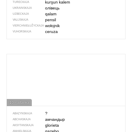
kurşun kalem
TURECKAJA
олівець
UKRAINSKAJA
qalam
UZBECKAJA
pensil
VALIJSKAJA
wołojnik
VIERCHNIE­ŁUŽYCKAJA
ceruza
VUHORSKAJA
10 – altanka
?
ABAZYNSKAJA
амчандыр
ABCHASKAJA
glorieta
AKSYTANSKAJA
gazebo
ANHIELSKAJA