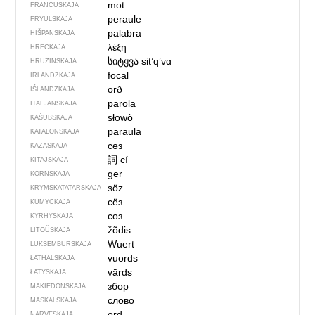
mot
FRANCUSKAJA
peraule
FRYULSKAJA
palabra
HIŠPANSKAJA
λέξη
HRECKAJA
სიტყვა
sitʼqʼvɑ
HRUZINSKAJA
focal
IRLANDZKAJA
orð
IŚLANDZKAJA
parola
ITALJANSKAJA
słowò
KAŠUBSKAJA
paraula
KATALONSKAJA
сөз
KAZASKAJA
詞
cí
KITAJSKAJA
ger
KORNSKAJA
söz
KRYMSKA­TATARSKAJA
сёз
KUMYCKAJA
сөз
KYRHYSKAJA
žõdis
LITOŬSKAJA
Wuert
LUKSEMBURSKAJA
vuords
ŁATHALSKAJA
vārds
ŁATYSKAJA
збор
MAKIEDONSKAJA
слово
MASKALSKAJA
ord
NARVESKAJA