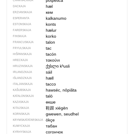
potpetica
CHARVACKAJA
hæl
DACKAJA
кем
ERZIANSKAJA
kalkanumo
ESPERANTA
konts
ESTONSKAJA
hælur
FARERSKAJA
korko
FINSKAJA
talon
FRANCUSKAJA
tac
FRYULSKAJA
tacón
HIŠPANSKAJA
τακούνι
HRECKAJA
ქუსლი
kʰusli
HRUZINSKAJA
sáil
IRLANDZKAJA
hæll
IŚLANDZKAJA
tacco
ITALJANSKAJA
hawsëc, nôpiãta
KAŠUBSKAJA
taló
KATALONSKAJA
өкше
KAZASKAJA
鞋跟
xiégēn
KITAJSKAJA
gwewen, seudhel
KORNSKAJA
ökçe
KRYMSKA­TATARSKAJA
табан
KUMYCKAJA
согончок
KYRHYSKAJA