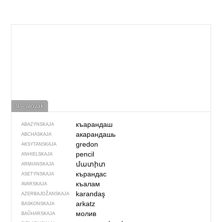
9 – ałovak
къарандаш
ABAZYNSKAJA
акарандашь
ABCHASKAJA
gredon
AKSYTANSKAJA
pencil
ANHIELSKAJA
մատիտ
ARMIANSKAJA
кърандас
ASETYNSKAJA
къалам
AVARSKAJA
karandaş
AZERBAJDŽAN­SKAJA
arkatz
BASKONSKAJA
молив
BAŬHARSKAJA