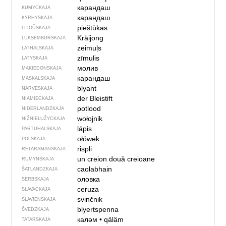
карандаш
KUMYCKAJA
карандаш
KYRHYSKAJA
pieštùkas
LITOŬSKAJA
Kräijong
LUKSEMBURSKAJA
zeimuļs
ŁATHALSKAJA
zīmulis
ŁATYSKAJA
молив
MAKIEDONSKAJA
карандаш
MASKALSKAJA
blyant
NARVESKAJA
der Bleistift
NIAMIECKAJA
potlood
NIDERLANDZKAJA
wołojnik
NIŽNIEŁUŽYCKAJA
lápis
PARTUHALSKAJA
ołówek
POLSKAJA
rispli
RETARAMANSKAJA
un creion
două creioane
RUMYNSKAJA
caolabhain
ŠATLANDZKAJA
оловка
SERBSKAJA
ceruza
SŁAVACKAJA
svinčnik
SŁAVIENSKAJA
blyertspenna
ŠVEDZKAJA
каләм
•
qäläm
TATARSKAJA