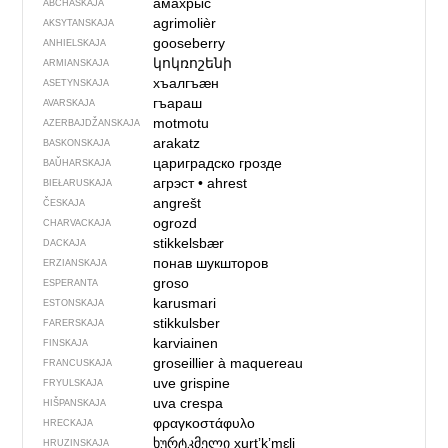
амахрыс
ABCHASKAJA
agrimolièr
AKSYTANSKAJA
gooseberry
ANHIELSKAJA
կոկռոշենի
ARMIANSKAJA
хъалгъӕн
ASETYNSKAJA
гъараш
AVARSKAJA
motmotu
AZERBAJDŽAN­SKAJA
arakatz
BASKONSKAJA
цариградско грозде
BAŬHARSKAJA
агрэст
•
ahrest
BIEŁARUSKAJA
angrešt
ČESKAJA
ogrozd
CHARVACKAJA
stikkelsbær
DACKAJA
понав шукшторов
ERZIANSKAJA
groso
ESPERANTA
karusmari
ESTONSKAJA
stikkulsber
FARERSKAJA
karviainen
FINSKAJA
groseillier à maquereau
FRANCUSKAJA
uve grispine
FRYULSKAJA
uva crespa
HIŠPANSKAJA
φραγκοστάφυλο
HRECKAJA
ხურტკმელი
xurtʼkʼmɛli
HRUZINSKAJA