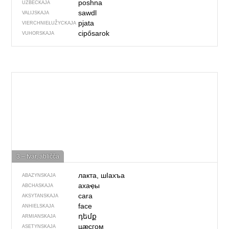
pоshnа
UZBECKAJA
sawdl
VALIJSKAJA
pjata
VIERCHNIE­ŁUŽYCKAJA
cipősarok
VUHORSKAJA
3 – tvar, abličča
лакта, шIахъа
ABAZYNSKAJA
ахаҿы
ABCHASKAJA
cara
AKSYTANSKAJA
face
ANHIELSKAJA
դեմք
ARMIANSKAJA
цӕсгом
ASETYNSKAJA