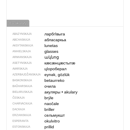
8 – akulary
ларбгIвыга
ABAZYNSKAJA
абласаркьа
ABCHASKAJA
lunetas
AKSYTANSKAJA
glasses
ANHIELSKAJA
ակնոց
ARMIANSKAJA
кӕсӕнцӕстытӕ
ASETYNSKAJA
цIороберал
AVARSKAJA
eynək, gözlük
AZERBAJDŽAN­SKAJA
betaurreko
BASKONSKAJA
очила
BAŬHARSKAJA
акуляры
•
akulary
BIEŁARUSKAJA
brýle
ČESKAJA
naočale
CHARVACKAJA
briller
DACKAJA
сельмукшт
ERZIANSKAJA
okulvitro
ESPERANTA
prillid
ESTONSKAJA