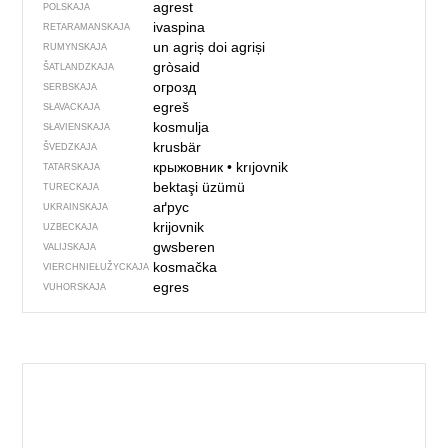
agrest
POLSKAJA
ivaspina
RETARAMANSKAJA
un agriș
doi agriși
RUMYNSKAJA
gròsaid
ŠATLANDZKAJA
огрозд
SERBSKAJA
egreš
SŁAVACKAJA
kosmulja
SŁAVIENSKAJA
krusbär
ŠVEDZKAJA
крыжовник
•
krıjovnik
TATARSKAJA
bektaşi üzümü
TURECKAJA
аґрус
UKRAINSKAJA
krijovnik
UZBECKAJA
gwsberen
VALIJSKAJA
kosmačka
VIERCHNIE­ŁUŽYCKAJA
egres
VUHORSKAJA