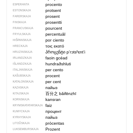
procento
ESPERANTA
protsent
ESTONSKAJA
prosent
FARERSKAJA
prosentti
FINSKAJA
pourcent
FRANCUSKAJA
percentuâl
FRYULSKAJA
por ciento
HIŠPANSKAJA
τοις εκατό
HRECKAJA
პროცენტი
pʼrɔtsʰɛntʼi
HRUZINSKAJA
faoin gcéad
IRLANDZKAJA
hundraðshluti
IŚLANDZKAJA
per cento
ITALJANSKAJA
procent
KAŠUBSKAJA
per cent
KATALONSKAJA
пайыз
KAZASKAJA
百分之
bǎifēnzhī
KITAJSKAJA
kansran
KORNSKAJA
faiz
KRYMSKA­TATARSKAJA
процент
KUMYCKAJA
пайыз
KYRHYSKAJA
pròcentas
LITOŬSKAJA
Prozent
LUKSEMBURSKAJA