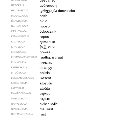
descanso
HIŠPANSKAJA
ανάπαυση
HRECKAJA
დასვენება
dɑsvɛnɛbɑ
HRUZINSKAJA
scíth
IRLANDZKAJA
hvíld
IŚLANDZKAJA
riposo
ITALJANSKAJA
òdpòczink
KAŠUBSKAJA
repòs
KATALONSKAJA
демалыс
KAZASKAJA
休息
xiūxi
KITAJSKAJA
powes
KORNSKAJA
raatlıq, istiraat
KRYMSKA­TATARSKAJA
яллыкъ
KUMYCKAJA
эс алуу
KYRHYSKAJA
póilsis
LITOŬSKAJA
Rescht
LUKSEMBURSKAJA
atpyuta
ŁATHALSKAJA
atpūta
ŁATYSKAJA
одмор
MAKIEDONSKAJA
отдых
MASKALSKAJA
hvile
•
kvile
NARVESKAJA
die Rast
NIAMIECKAJA
rust
NIDERLANDZKAJA