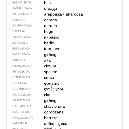
hesi
BASKONSKAJA
ограда
BAŬHARSKAJA
агароджа
•
aharodža
BIEŁARUSKAJA
ohrada
ČESKAJA
ograda
CHARVACKAJA
hegn
DACKAJA
пирявкс
ERZIANSKAJA
barilo
ESPERANTA
tara, aed
ESTONSKAJA
girðing
FARERSKAJA
aita
FINSKAJA
clôture
FRANCUSKAJA
spalete
FRYULSKAJA
cerca
HIŠPANSKAJA
φράχτης
HRECKAJA
ღობე
ɣɔbɛ
HRUZINSKAJA
claí
IRLANDZKAJA
girðing
IŚLANDZKAJA
staccionata
ITALJANSKAJA
ògrodzëna
KAŠUBSKAJA
barrera
KATALONSKAJA
албар, қаша
KAZASKAJA