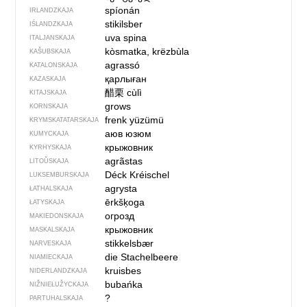
spíonán
IRLANDZKAJA
stikilsber
IŚLANDZKAJA
uva spina
ITALJANSKAJA
kòsmatka, krëzbùla
KAŠUBSKAJA
agrassó
KATALONSKAJA
қарлыған
KAZASKAJA
醋栗
cùlì
KITAJSKAJA
grows
KORNSKAJA
frenk yüzümü
KRYMSKA­TATARSKAJA
аюв юзюм
KUMYCKAJA
крыжовник
KYRHYSKAJA
agrãstas
LITOŬSKAJA
Déck Kréischel
LUKSEMBURSKAJA
agrysta
ŁATHALSKAJA
ērkšķoga
ŁATYSKAJA
огрозд
MAKIEDONSKAJA
крыжовник
MASKALSKAJA
stikkelsbær
NARVESKAJA
die Stachelbeere
NIAMIECKAJA
kruisbes
NIDERLANDZKAJA
bubańka
NIŽNIEŁUŽYCKAJA
?
PARTUHALSKAJA