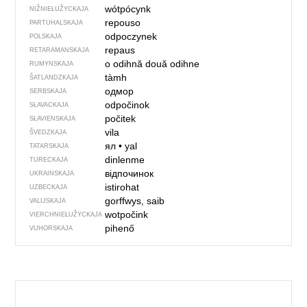
wótpócynk
NIŽNIEŁUŽYCKAJA
repouso
PARTUHALSKAJA
odpoczynek
POLSKAJA
repaus
RETARAMANSKAJA
o odihnă
două odihne
RUMYNSKAJA
tàmh
ŠATLANDZKAJA
одмор
SERBSKAJA
odpočinok
SŁAVACKAJA
počitek
SŁAVIENSKAJA
vila
ŠVEDZKAJA
ял
•
yal
TATARSKAJA
dinlenme
TURECKAJA
відпочинок
UKRAINSKAJA
istirohat
UZBECKAJA
gorffwys, saib
VALIJSKAJA
wotpočink
VIERCHNIE­ŁUŽYCKAJA
pihenő
VUHORSKAJA