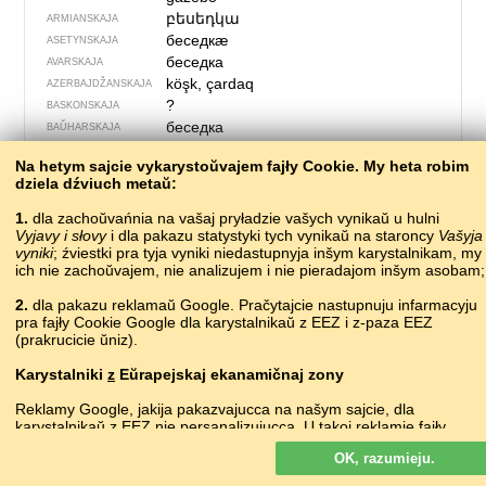
բեսեդկա
ARMIANSKAJA
беседкӕ
ASETYNSKAJA
беседка
AVARSKAJA
köşk, çardaq
AZERBAJDŽAN­SKAJA
?
BASKONSKAJA
беседка
BAŬHARSKAJA
альтанка
•
altanka
BIEŁARUSKAJA
Na hetym sajcie vykarystoŭvajem fajły Cookie. My heta robim
altán
ČESKAJA
dziela dźviuch metaŭ:
?
CHARVACKAJA
lysthus
DACKAJA
1.
dla zachoŭvańnia na vašaj pryładzie vašych vynikaŭ u hulni
Vyjavy i słovy
i dla pakazu statystyki tych vynikaŭ na staroncy
беседка
Vašyja
ERZIANSKAJA
vyniki
; źviestki pra tyja vyniki niedastupnyja inšym karystalnikam, my
laŭbo
ESPERANTA
ich nie zachoŭvajem, nie analizujem i nie pieradajom inšym asobam;
lehtla
ESTONSKAJA
lysthús
FARERSKAJA
2.
dla pakazu reklamaŭ Google. Pračytajcie nastupnuju infarmacyju
pra fajły Cookie Google dla karystalnikaŭ z EEZ i z-paza EEZ
huvimaja
FINSKAJA
(prakrucicie ŭniz).
gloriette
FRANCUSKAJA
padilion
FRYULSKAJA
Karystalniki
z
Eŭrapejskaj ekanamičnaj zony
?
HIŠPANSKAJA
Reklamy Google, jakija pakazvajucca na našym sajcie, dla
κιόσκι
HRECKAJA
karystalnikaŭ z EEZ
nie
persanalizujucca. U takoj reklamie fajły
ბელვედერი
bɛlvɛdɛri
HRUZINSKAJA
cookie nie vykarystoŭvajucca dla persanalizacyi abjavaŭ, ale słužać
gaiséabó
IRLANDZKAJA
OK, razumieju.
dla abmiežavańnia častaty pakazaŭ, padrych­toŭki zvodnych
?
IŚLANDZKAJA
spravazdač, a taksama dla abarony ad machlarstva i złoŭžyvańnia.