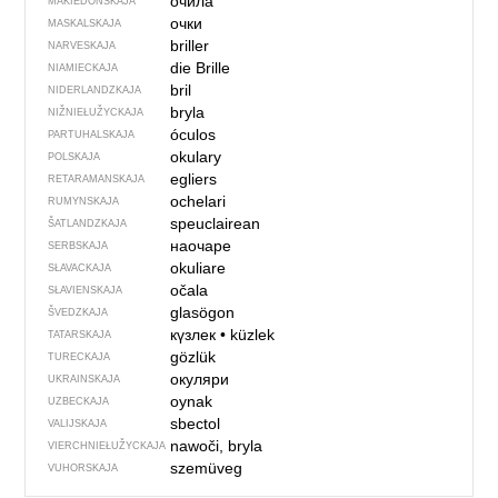
очила
MAKIEDONSKAJA
очки
MASKALSKAJA
briller
NARVESKAJA
die Brille
NIAMIECKAJA
bril
NIDERLANDZKAJA
bryla
NIŽNIEŁUŽYCKAJA
óculos
PARTUHALSKAJA
okulary
POLSKAJA
egliers
RETARAMANSKAJA
ochelari
RUMYNSKAJA
speuclairean
ŠATLANDZKAJA
наочаре
SERBSKAJA
okuliare
SŁAVACKAJA
očala
SŁAVIENSKAJA
glasögon
ŠVEDZKAJA
күзлек
•
küzlek
TATARSKAJA
gözlük
TURECKAJA
окуляри
UKRAINSKAJA
oynak
UZBECKAJA
sbectol
VALIJSKAJA
nawoči, bryla
VIERCHNIE­ŁUŽYCKAJA
szemüveg
VUHORSKAJA