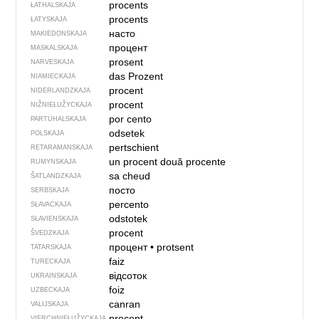
procents
ŁATHALSKAJA
procents
ŁATYSKAJA
насто
MAKIEDONSKAJA
процент
MASKALSKAJA
prosent
NARVESKAJA
das Prozent
NIAMIECKAJA
procent
NIDERLANDZKAJA
procent
NIŽNIEŁUŽYCKAJA
por cento
PARTUHALSKAJA
odsetek
POLSKAJA
pertschient
RETARAMANSKAJA
un procent
două procente
RUMYNSKAJA
sa cheud
ŠATLANDZKAJA
посто
SERBSKAJA
percento
SŁAVACKAJA
odstotek
SŁAVIENSKAJA
procent
ŠVEDZKAJA
процент
•
protsent
TATARSKAJA
faiz
TURECKAJA
відсоток
UKRAINSKAJA
foiz
UZBECKAJA
canran
VALIJSKAJA
procent
VIERCHNIE­ŁUŽYCKAJA