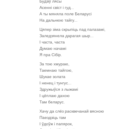
Будзіў лясы
Асенні свіст і гуд...
А ты мяняла поле Беларусі
На дальнюю тайгу...
Цяпер зіма скрыпіць пад палазамі,
Заледзянела дарагая шыр...
І часта, часта
Думаю начамі
Я пра Сібір.
За тою хмураю,
Таемнаю тайгою,
Шукае золата
І ненец і тунгус...
Здружыўся з лыжамі
І цёплаю дахою
Там беларус.
Хачу да слёз расквечанай вясною
Паездзіць там
І ўдоўж і папярок,