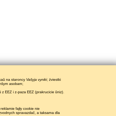
ikaŭ na staroncy
Vašyja vyniki
; źviestki
 inšym asobam;
 z EEZ i z-paza EEZ (prakrucicie ŭniz).
reklamie fajły cookie nie
i zvodnych spravazdač, a taksama dla