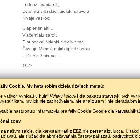
I ŭdoŭž i papiarok,
Dzie miž sibirskich ziołak hałavoju
Kivaje vasilok.
Ciapier śniahi...
Viačerniaju zaroju
Z punsovaj šklanki biełaja zima
Častuje Miensk naliŭkaj ledzianoju...
...Ciabie ž niama...
1927
ajły Cookie. My heta robim dziela dźviuch metaŭ:
ie vašych vynikaŭ u hulni
Vyjavy i słovy
i dla pakazu statystyki tych vyn
karystalnikam, my ich nie zachoŭvajem, nie analizujem i nie pieradajom
ajcie nastupnuju infarmacyju pra fajły Cookie Google dla karystalnikaŭ
čnaj zony
 na našym sajcie, dla karystalnikaŭ z EEZ
nie
persanalizujucca. U takoj 
 abjavaŭ, ale słužać dla abmiežavańnia častaty pakazaŭ, padrych­toŭk
Copyright © 2015–2025 BALTOSLAV.