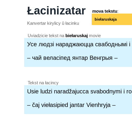
Łacinizatar
mova tekstu
:
Kanvertar kirylicy ŭ łacinku
Uviadzicie tekst na
biełaruskaj
movie
Tekst na łacincy