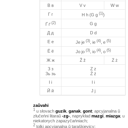
В в
V v
W w
(1)
Г г
H h (G g
)
(2)
G g
Ґ ґ
Д д
D d
(3)
(4)
(5)
Е е
Je je
, ie
, e
(3)
(4)
(5)
Ё ё
Jo jo
, io
, o
Ж ж
Ž ž
Ż ż
З з
Z z
Зь зь
Ź ź
І і
I i
Й й
J j
zaŭvahi
1
u słovach
guzik
,
ganak
,
gont
; apcyjanalna ŭ
złučeńni litaraŭ
-zg-
, naprykład
mazgi
,
miazga
; u
niekatorych zapazyčańniach;
2
tolki apcyjanalna ŭ taraškievicy;