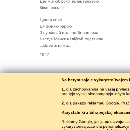
Дзе між сібірскіх зёлак галавою
Ківае васілёк.
Цяпер снягі...
Вячэрняю зарою
З пунсовай шклянкі белая зіма
Частуе Менск наліўкай ледзяною...
...Цябе ж няма...
1927
Na hetym sajcie vykarystoŭvajem f
1.
dla zachoŭvańnia na vašaj pryładz
1
pra tyja vyniki niedastupnyja inšym 
2.
dla pakazu reklamaŭ Google. Pračyt
Karystalniki
z
Eŭrapejskaj ekanami
Reklamy Google, jakija pakazvajucca
vykarystoŭvajucca dla persanalizacyi