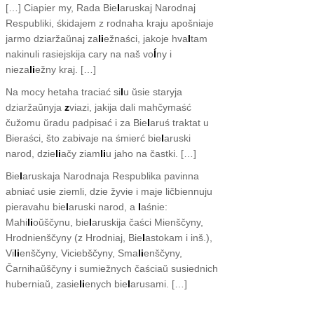
[…] Ciapier my, Rada Bie
l
aruskaj Narodnaj
Respubliki, śkidajem z rodnaha kraju apošniaje
jarmo dziaržaŭnaj za
li
ežnaści, jakoje hva
l
tam
nakinuli rasiejskija cary na naš vo
ĺ
ny i
nieza
li
ežny kraj. […]
Na mocy hetaha traciać si
l
u ŭsie staryja
dziaržaŭnyja
z
viazi, jakija dali mahčymaść
čužomu ŭradu padpisać i za Bie
l
aruś traktat u
Bieraści, što zabivaje na śmierć bie
l
aruski
narod, dzie
li
ačy ziam
li
u jaho na častki. […]
Bie
l
aruskaja Narodnaja Respublika pavinna
abniać usie ziemli, dzie žyvie i maje ličbiennuju
pieravahu bie
l
aruski narod, a
l
aśnie:
Mahi
li
oŭščynu, bie
l
aruskija čaści Mienščyny,
Hrodnienščyny (z Hrodniaj, Bie
l
astokam i inš.),
Vi
li
enščyny, Viciebščyny, Sma
li
enščyny,
Čarnihaŭščyny i sumiežnych čaściaŭ susiednich
huberniaŭ, zasie
li
enych bie
l
arusami. […]