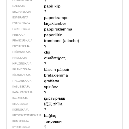
?
CHARVACKAJA
papir klip
DACKAJA
?
ERZIANSKAJA
paperkrampo
ESPERANTA
kirjaklamber
ESTONSKAJA
pappírsklemma
FARERSKAJA
paperiliitin
FINSKAJA
trombone (attache)
FRANCUSKAJA
?
FRYULSKAJA
clip
HIŠPANSKAJA
συνδετήρας
HRECKAJA
?
HRUZINSKAJA
fáiscín páipéir
IRLANDZKAJA
bréfaklemma
IŚLANDZKAJA
graffetta
ITALJANSKAJA
spinôcz
KAŠUBSKAJA
?
KATALONSKAJA
қыстырғыш
KAZASKAJA
纸夹
zhǐjiā
KITAJSKAJA
?
KORNSKAJA
bağlaç
KRYMSKA­TATARSKAJA
тийревюч
KUMYCKAJA
?
KYRHYSKAJA