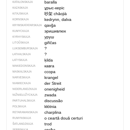
baralla
KATALONSKAJA
ұрыс-керіс
KAZASKAJA
吵架
chǎojià
KITAJSKAJA
kedrynn, dalva
KORNSKAJA
qavğa
KRYMSKA­TATARSKAJA
эришивлюк
KUMYCKAJA
уруш
KYRHYSKAJA
giñčas
LITOŬSKAJA
?
LUKSEMBURSKAJA
?
ŁATHALSKAJA
ķilda
ŁATYSKAJA
кавга
MAKIEDONSKAJA
ссора
MASKALSKAJA
krangel
NARVESKAJA
der Streit
NIAMIECKAJA
onenigheid
NIDERLANDZKAJA
zwada
NIŽNIEŁUŽYCKAJA
discussão
PARTUHALSKAJA
kłótnia
POLSKAJA
charplina
RETARAMANSKAJA
o ceartă
două certuri
RUMYNSKAJA
trod
ŠATLANDZKAJA
свађа
SERBSKAJA