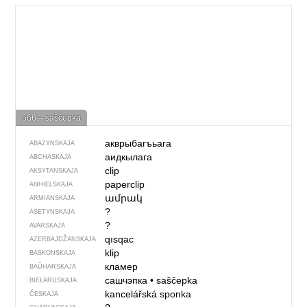
566 – saščepka
акврыбагъьага
ABAZYNSKAJA
аидкылага
ABCHASKAJA
clip
AKSYTANSKAJA
paperclip
ANHIELSKAJA
ամրակ
ARMIANSKAJA
?
ASETYNSKAJA
?
AVARSKAJA
qısqac
AZERBAJDŽAN­SKAJA
klip
BASKONSKAJA
кламер
BAŬHARSKAJA
сашчэпка
•
saščepka
BIEŁARUSKAJA
kancelářská sponka
ČESKAJA