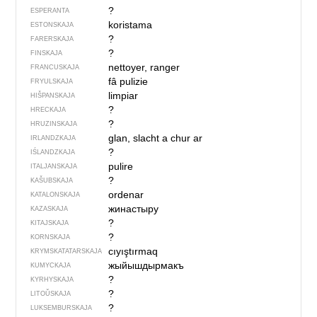
?
ESPERANTA
koristama
ESTONSKAJA
?
FARERSKAJA
?
FINSKAJA
nettoyer, ranger
FRANCUSKAJA
fâ pulizie
FRYULSKAJA
limpiar
HIŠPANSKAJA
?
HRECKAJA
?
HRUZINSKAJA
glan, slacht a chur ar
IRLANDZKAJA
?
IŚLANDZKAJA
pulire
ITALJANSKAJA
?
KAŠUBSKAJA
ordenar
KATALONSKAJA
жинастыру
KAZASKAJA
?
KITAJSKAJA
?
KORNSKAJA
cıyıştırmaq
KRYMSKA­TATARSKAJA
жыйышдырмакъ
KUMYCKAJA
?
KYRHYSKAJA
?
LITOŬSKAJA
?
LUKSEMBURSKAJA