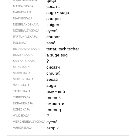
цица
MAKIEDONSKAJA
сосать
MASKALSKAJA
suge
•
suga
NARVESKAJA
saugen
NIAMIECKAJA
zuigen
NIDERLANDZKAJA
cycaś
NIŽNIEŁUŽYCKAJA
chupar
PARTUHALSKAJA
ssać
POLSKAJA
tettar, tschitschar
RETARAMANSKAJA
a suge
sug
RUMYNSKAJA
?
ŠATLANDZKAJA
сисати
SERBSKAJA
cmúľať
SŁAVACKAJA
sesati
SŁAVIENSKAJA
suga
ŠVEDZKAJA
имү
•
imü
TATARSKAJA
emmek
TURECKAJA
смоктати
UKRAINSKAJA
emmoq
UZBECKAJA
?
VALIJSKAJA
cycać
VIERCHNIE­ŁUŽYCKAJA
szopik
VUHORSKAJA