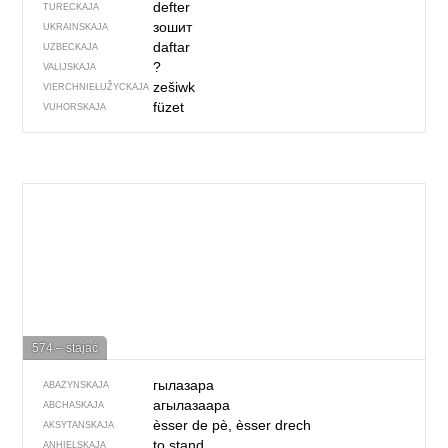
defter
TURECKAJA
зошит
UKRAINSKAJA
daftar
UZBECKAJA
?
VALIJSKAJA
zešiwk
VIERCHNIE­ŁUŽYCKAJA
füzet
VUHORSKAJA
574 – stajać
гылазара
ABAZYNSKAJA
агылазаара
ABCHASKAJA
èsser de pè, èsser drech
AKSYTANSKAJA
to stand
ANHIELSKAJA