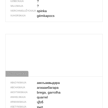
?
UZBECKAJA
?
VALIJSKAJA
spinka
VIERCHNIE­ŁUŽYCKAJA
gémkapocs
VUHORSKAJA
567 – sprečka
амхъаквыдзра
ABAZYNSKAJA
агәааибагара
ABCHASKAJA
brega, garrolha
AKSYTANSKAJA
quarrel
ANHIELSKAJA
վեճ
ARMIANSKAJA
хыл
ASETYNSKAJA