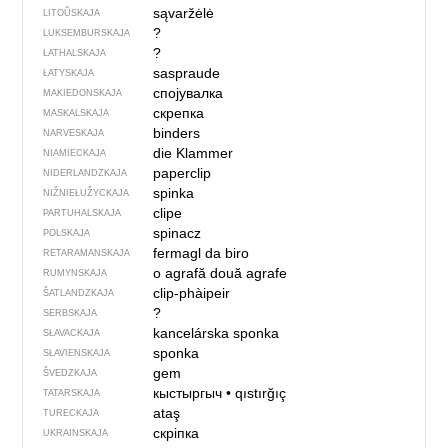
sąvaržėlė
LITOŬSKAJA
?
LUKSEMBURSKAJA
?
ŁATHALSKAJA
saspraude
ŁATYSKAJA
спојувалка
MAKIEDONSKAJA
скрепка
MASKALSKAJA
binders
NARVESKAJA
die Klammer
NIAMIECKAJA
paperclip
NIDERLANDZKAJA
spinka
NIŽNIEŁUŽYCKAJA
clipe
PARTUHALSKAJA
spinacz
POLSKAJA
fermagl da biro
RETARAMANSKAJA
o agrafă
două agrafe
RUMYNSKAJA
clip-phàipeir
ŠATLANDZKAJA
?
SERBSKAJA
kancelárska sponka
SŁAVACKAJA
sponka
SŁAVIENSKAJA
gem
ŠVEDZKAJA
кыстыргыч
•
qıstırğıç
TATARSKAJA
ataş
TURECKAJA
скріпка
UKRAINSKAJA