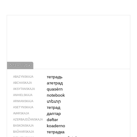
573 – sšytak
тетрадь
ABAZYNSKAJA
атетрад
ABCHASKAJA
quasèrn
AKSYTANSKAJA
notebook
ANHIELSKAJA
տետր
ARMIANSKAJA
тетрад
ASETYNSKAJA
даптар
AVARSKAJA
dəftər
AZERBAJDŽAN­SKAJA
koaderno
BASKONSKAJA
тетрадка
BAŬHARSKAJA