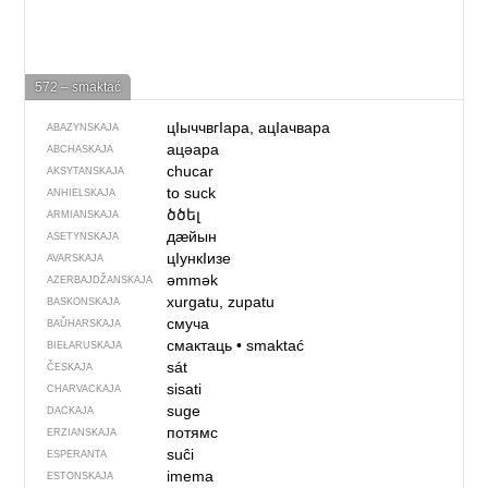
572 – smaktać
цIыччвгIара, ацIачвара
ABAZYNSKAJA
ацәара
ABCHASKAJA
chucar
AKSYTANSKAJA
to suck
ANHIELSKAJA
ծծել
ARMIANSKAJA
дӕйын
ASETYNSKAJA
цIункIизе
AVARSKAJA
əmmək
AZERBAJDŽAN­SKAJA
xurgatu, zupatu
BASKONSKAJA
смуча
BAŬHARSKAJA
смактаць
•
smaktać
BIEŁARUSKAJA
sát
ČESKAJA
sisati
CHARVACKAJA
suge
DACKAJA
потямс
ERZIANSKAJA
suĉi
ESPERANTA
imema
ESTONSKAJA