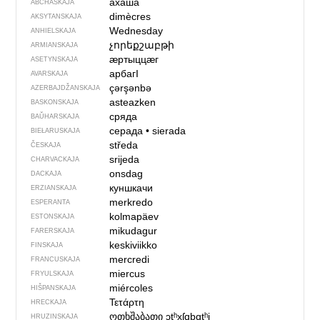
ахаша
ABCHASKAJA
dimècres
AKSYTANSKAJA
Wednesday
ANHIELSKAJA
չորեքշաբթի
ARMIANSKAJA
ӕртыццӕг
ASETYNSKAJA
арбагI
AVARSKAJA
çərşənbə
AZERBAJDŽAN­SKAJA
asteazken
BASKONSKAJA
сряда
BAŬHARSKAJA
серада
•
sierada
BIEŁARUSKAJA
středa
ČESKAJA
srijeda
CHARVACKAJA
onsdag
DACKAJA
куншкачи
ERZIANSKAJA
merkredo
ESPERANTA
kolmapäev
ESTONSKAJA
mikudagur
FARERSKAJA
keskiviikko
FINSKAJA
mercredi
FRANCUSKAJA
miercus
FRYULSKAJA
miércoles
HIŠPANSKAJA
Τετάρτη
HRECKAJA
ოთხშაბათი
ɔtʰxʃɑbɑtʰi
HRUZINSKAJA