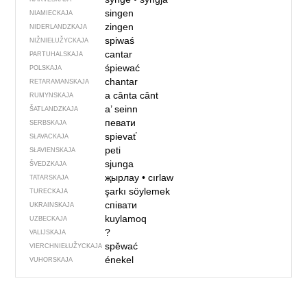
singen
NIAMIECKAJA
zingen
NIDERLANDZKAJA
spiwaś
NIŽNIEŁUŽYCKAJA
cantar
PARTUHALSKAJA
śpiewać
POLSKAJA
chantar
RETARAMANSKAJA
a cânta
cânt
RUMYNSKAJA
a’ seinn
ŠATLANDZKAJA
певати
SERBSKAJA
spievať
SŁAVACKAJA
peti
SŁAVIENSKAJA
sjunga
ŠVEDZKAJA
җырлау
•
cırlaw
TATARSKAJA
şarkı söylemek
TURECKAJA
співати
UKRAINSKAJA
kuylamoq
UZBECKAJA
?
VALIJSKAJA
spěwać
VIERCHNIE­ŁUŽYCKAJA
énekel
VUHORSKAJA