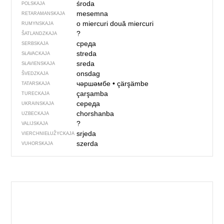
środa
POLSKAJA
mesemna
RETARAMANSKAJA
o miercuri
două miercuri
RUMYNSKAJA
?
ŠATLANDZKAJA
среда
SERBSKAJA
streda
SŁAVACKAJA
sreda
SŁAVIENSKAJA
onsdag
ŠVEDZKAJA
чәршәмбе
•
çärşämbe
TATARSKAJA
çarşamba
TURECKAJA
середа
UKRAINSKAJA
chorshanba
UZBECKAJA
?
VALIJSKAJA
srjeda
VIERCHNIE­ŁUŽYCKAJA
szerda
VUHORSKAJA