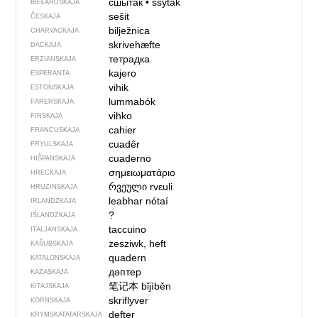
сшытак
•
sšytak
BIEŁARUSKAJA
sešit
ČESKAJA
bilježnica
CHARVACKAJA
skrivehæfte
DACKAJA
тетрадка
ERZIANSKAJA
kajero
ESPERANTA
vihik
ESTONSKAJA
lummabók
FARERSKAJA
vihko
FINSKAJA
cahier
FRANCUSKAJA
cuadêr
FRYULSKAJA
cuaderno
HIŠPANSKAJA
σημειωματάριο
HRECKAJA
რვეული
rvɛuli
HRUZINSKAJA
leabhar nótaí
IRLANDZKAJA
?
IŚLANDZKAJA
taccuino
ITALJANSKAJA
zesziwk, heft
KAŠUBSKAJA
quadern
KATALONSKAJA
дәптер
KAZASKAJA
笔记本
bǐjìběn
KITAJSKAJA
skriflyver
KORNSKAJA
defter
KRYMSKA­TATARSKAJA