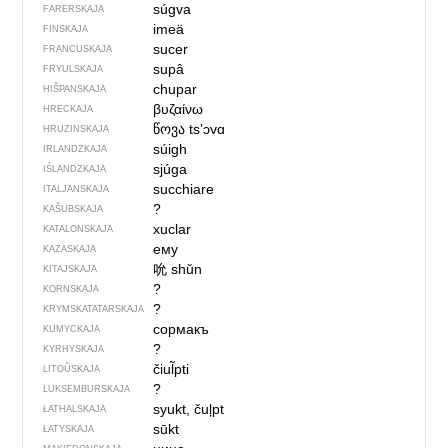
súgva
FARERSKAJA
imeä
FINSKAJA
sucer
FRANCUSKAJA
supâ
FRYULSKAJA
chupar
HIŠPANSKAJA
βυζαίνω
HRECKAJA
წოვა
tsʼɔvɑ
HRUZINSKAJA
súigh
IRLANDZKAJA
sjúga
IŚLANDZKAJA
succhiare
ITALJANSKAJA
?
KAŠUBSKAJA
xuclar
KATALONSKAJA
ему
KAZASKAJA
吮
shǔn
KITAJSKAJA
?
KORNSKAJA
?
KRYMSKA­TATARSKAJA
сормакъ
KUMYCKAJA
?
KYRHYSKAJA
čiul̃pti
LITOŬSKAJA
?
LUKSEMBURSKAJA
syukt, čuļpt
ŁATHALSKAJA
sūkt
ŁATYSKAJA