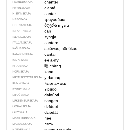
chanter
FRANCUSKAJA
cjantâ
FRYULSKAJA
cantar
HIŠPANSKAJA
τραγουδάω
HRECKAJA
მღერა
mɣɛrɑ
HRUZINSKAJA
can
IRLANDZKAJA
syngja
IŚLANDZKAJA
cantare
ITALJANSKAJA
spiéwac, hërlëkac
KAŠUBSKAJA
cantar
KATALONSKAJA
ән айту
KAZASKAJA
唱
chàng
KITAJSKAJA
kana
KORNSKAJA
yırlamaq
KRYMSKA­TATARSKAJA
йырламакъ
KUMYCKAJA
ырдоо
KYRHYSKAJA
dainúoti
LITOŬSKAJA
sangen
LUKSEMBURSKAJA
dzīduot
ŁATHALSKAJA
dziedāt
ŁATYSKAJA
пее
MAKIEDONSKAJA
петь
MASKALSKAJA
synge
•
syngja
NARVESKAJA