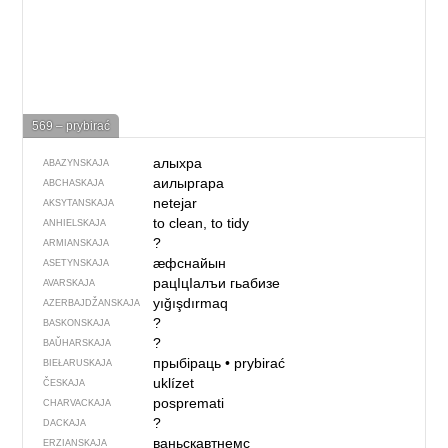
569 – prybirać
алыхра
ABAZYNSKAJA
аилыргара
ABCHASKAJA
netejar
AKSYTANSKAJA
to clean, to tidy
ANHIELSKAJA
?
ARMIANSKAJA
ӕфснайын
ASETYNSKAJA
рацIцIалъи гьабизе
AVARSKAJA
yığışdırmaq
AZERBAJDŽAN­SKAJA
?
BASKONSKAJA
?
BAŬHARSKAJA
прыбіраць
•
prybirać
BIEŁARUSKAJA
uklízet
ČESKAJA
pospremati
CHARVACKAJA
?
DACKAJA
ваньскавтнемс
ERZIANSKAJA