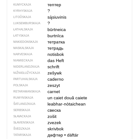
тептер
KUMYCKAJA
?
KYRHYSKAJA
są́siuvinis
LITOŬSKAJA
?
LUKSEMBURSKAJA
būrtneica
ŁATHALSKAJA
burtnīca
ŁATYSKAJA
тетратка
MAKIEDONSKAJA
тетрадь
MASKALSKAJA
notisbok
NARVESKAJA
das Heft
NIAMIECKAJA
schrift
NIDERLANDZKAJA
zešywk
NIŽNIEŁUŽYCKAJA
caderno
PARTUHALSKAJA
zeszyt
POLSKAJA
carnet
RETARAMANSKAJA
un caiet
două caiete
RUMYNSKAJA
leabhar-nòtaichean
ŠATLANDZKAJA
свеска
SERBSKAJA
zošit
SŁAVACKAJA
zvezek
SŁAVIENSKAJA
skrivbok
ŠVEDZKAJA
дәфтәр
•
däftär
TATARSKAJA