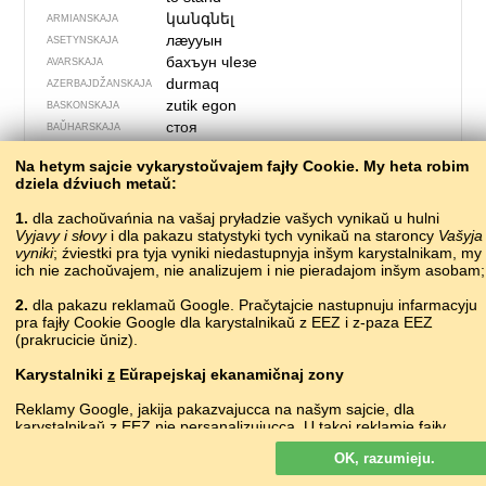
կանգնել
ARMIANSKAJA
лӕууын
ASETYNSKAJA
бахъун чIезе
AVARSKAJA
durmaq
AZERBAJDŽAN­SKAJA
zutik egon
BASKONSKAJA
стоя
BAŬHARSKAJA
стаяць
•
stajać
BIEŁARUSKAJA
Na hetym sajcie vykarystoŭvajem fajły Cookie. My heta robim
stát
ČESKAJA
dziela dźviuch metaŭ:
stajati
CHARVACKAJA
stå
DACKAJA
1.
dla zachoŭvańnia na vašaj pryładzie vašych vynikaŭ u hulni
Vyjavy i słovy
i dla pakazu statystyki tych vynikaŭ na staroncy
аштемс стядо
Vašyja
ERZIANSKAJA
vyniki
; źviestki pra tyja vyniki niedastupnyja inšym karystalnikam, my
stari
ESPERANTA
ich nie zachoŭvajem, nie analizujem i nie pieradajom inšym asobam;
seisma
ESTONSKAJA
standa
FARERSKAJA
2.
dla pakazu reklamaŭ Google. Pračytajcie nastupnuju infarmacyju
pra fajły Cookie Google dla karystalnikaŭ z EEZ i z-paza EEZ
seisoa
FINSKAJA
(prakrucicie ŭniz).
être debout
FRANCUSKAJA
stâ in pîs, stâ sù
FRYULSKAJA
Karystalniki
z
Eŭrapejskaj ekanamičnaj zony
estar de pie
HIŠPANSKAJA
Reklamy Google, jakija pakazvajucca na našym sajcie, dla
στέκομαι
HRECKAJA
karystalnikaŭ z EEZ
nie
persanalizujucca. U takoj reklamie fajły
დგომა
dgɔmɑ
HRUZINSKAJA
cookie nie vykarystoŭvajucca dla persanalizacyi abjavaŭ, ale słužać
seas
IRLANDZKAJA
OK, razumieju.
dla abmiežavańnia častaty pakazaŭ, padrych­toŭki zvodnych
standa
IŚLANDZKAJA
spravazdač, a taksama dla abarony ad machlarstva i złoŭžyvańnia.