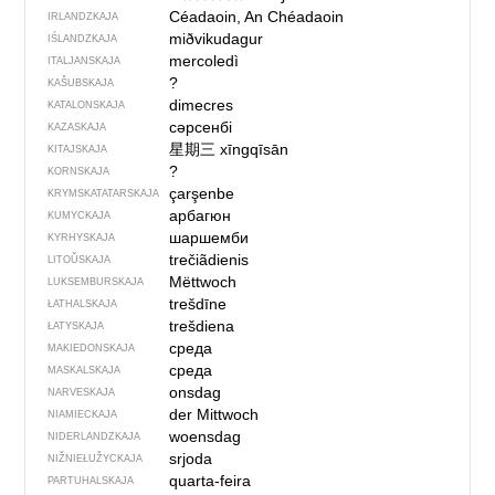
Céadaoin, An Chéadaoin
IRLANDZKAJA
miðvikudagur
IŚLANDZKAJA
mercoledì
ITALJANSKAJA
?
KAŠUBSKAJA
dimecres
KATALONSKAJA
сәрсенбі
KAZASKAJA
星期三
xīngqīsān
KITAJSKAJA
?
KORNSKAJA
çarşenbe
KRYMSKA­TATARSKAJA
арбагюн
KUMYCKAJA
шаршемби
KYRHYSKAJA
trečiãdienis
LITOŬSKAJA
Mëttwoch
LUKSEMBURSKAJA
trešdīne
ŁATHALSKAJA
trešdiena
ŁATYSKAJA
среда
MAKIEDONSKAJA
среда
MASKALSKAJA
onsdag
NARVESKAJA
der Mittwoch
NIAMIECKAJA
woensdag
NIDERLANDZKAJA
srjoda
NIŽNIEŁUŽYCKAJA
quarta-feira
PARTUHALSKAJA