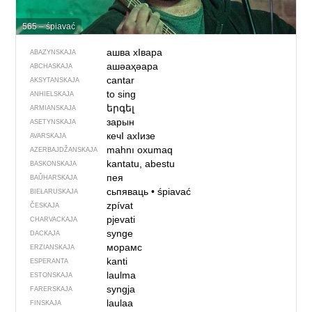
565 – śpiavać
ашва хIвара
ABAZYNSKAJA
ашәаҳәара
ABCHASKAJA
cantar
AKSYTANSKAJA
to sing
ANHIELSKAJA
երգել
ARMIANSKAJA
зарын
ASETYNSKAJA
кечI ахIизе
AVARSKAJA
mahnı oxumaq
AZERBAJDŽAN­SKAJA
kantatu, abestu
BASKONSKAJA
пея
BAŬHARSKAJA
сьпяваць
•
śpiavać
BIEŁARUSKAJA
zpívat
ČESKAJA
pjevati
CHARVACKAJA
synge
DACKAJA
морамс
ERZIANSKAJA
kanti
ESPERANTA
laulma
ESTONSKAJA
syngja
FARERSKAJA
laulaa
FINSKAJA