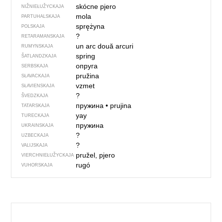
skócne pjero
NIŽNIEŁUŽYCKAJA
mola
PARTUHALSKAJA
sprężyna
POLSKAJA
?
RETARAMANSKAJA
un arc
două arcuri
RUMYNSKAJA
spring
ŠATLANDZKAJA
опруга
SERBSKAJA
pružina
SŁAVACKAJA
vzmet
SŁAVIENSKAJA
?
ŠVEDZKAJA
пружина
•
prujina
TATARSKAJA
yay
TURECKAJA
пружина
UKRAINSKAJA
?
UZBECKAJA
?
VALIJSKAJA
pružel, pjero
VIERCHNIE­ŁUŽYCKAJA
rugó
VUHORSKAJA