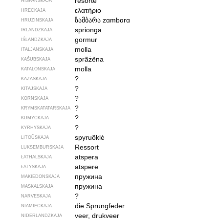
resorte
HIŠPANSKAJA
ελατήριο
HRECKAJA
ზამბარა
zɑmbɑrɑ
HRUZINSKAJA
sprionga
IRLANDZKAJA
gormur
IŚLANDZKAJA
molla
ITALJANSKAJA
sprãżëna
KAŠUBSKAJA
molla
KATALONSKAJA
?
KAZASKAJA
?
KITAJSKAJA
?
KORNSKAJA
?
KRYMSKA­TATARSKAJA
?
KUMYCKAJA
?
KYRHYSKAJA
spyruõklė
LITOŬSKAJA
Ressort
LUKSEMBURSKAJA
atspera
ŁATHALSKAJA
atspere
ŁATYSKAJA
пружина
MAKIEDONSKAJA
пружина
MASKALSKAJA
?
NARVESKAJA
die Sprungfeder
NIAMIECKAJA
veer, drukveer
NIDERLANDZKAJA