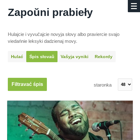
Zapoŭni prabieły
Hulajcie i vyvučajcie novyja słovy albo praviercie svajo
viedańnie leksyki dadzienaj movy.
Hulać
Śpis słovaŭ
Vašyja vyniki
Rekordy
Filtravać śpis
staronka