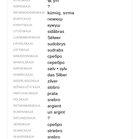
银
yín
KITAJSKAJA
?
KORNSKAJA
kümüş, sırma
KRYMSKA­TATARSKAJA
гюмюш
KUMYCKAJA
күмүш
KYRHYSKAJA
sidãbras
LITOŬSKAJA
Sëlwer
LUKSEMBURSKAJA
sudobrys
ŁATHALSKAJA
sudrabs
ŁATYSKAJA
сребро
MAKIEDONSKAJA
серебро
MASKALSKAJA
sølv
•
sylv
NARVESKAJA
das Silber
NIAMIECKAJA
zilver
NIDERLANDZKAJA
slobro
NIŽNIEŁUŽYCKAJA
prata
PARTUHALSKAJA
srebro
POLSKAJA
argient
RETARAMANSKAJA
un argint
RUMYNSKAJA
?
ŠATLANDZKAJA
сребро
SERBSKAJA
striebro
SŁAVACKAJA
srebro
SŁAVIENSKAJA