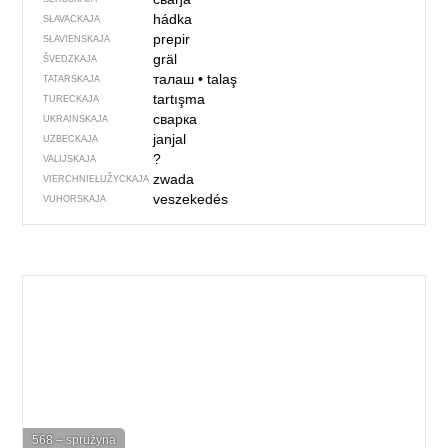
hádka
SŁAVACKAJA
prepir
SŁAVIENSKAJA
gräl
ŠVEDZKAJA
талаш
•
talaş
TATARSKAJA
tartışma
TURECKAJA
сварка
UKRAINSKAJA
janjal
UZBECKAJA
?
VALIJSKAJA
zwada
VIERCHNIE­ŁUŽYCKAJA
veszekedés
VUHORSKAJA
568 – spružyna