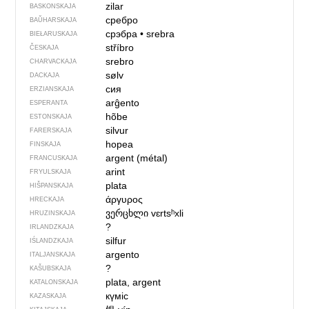
zilar
BASKONSKAJA
сребро
BAŬHARSKAJA
срэбра
•
srebra
BIEŁARUSKAJA
stříbro
ČESKAJA
srebro
CHARVACKAJA
sølv
DACKAJA
сия
ERZIANSKAJA
arĝento
ESPERANTA
hõbe
ESTONSKAJA
silvur
FARERSKAJA
hopea
FINSKAJA
argent (métal)
FRANCUSKAJA
arint
FRYULSKAJA
plata
HIŠPANSKAJA
άργυρος
HRECKAJA
ვერცხლი
vɛrtsʰxli
HRUZINSKAJA
?
IRLANDZKAJA
silfur
IŚLANDZKAJA
argento
ITALJANSKAJA
?
KAŠUBSKAJA
plata, argent
KATALONSKAJA
күміс
KAZASKAJA