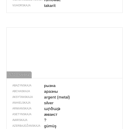
takarít
VUHORSKAJA
570 – srebra
рызна
ABAZYNSKAJA
аразны
ABCHASKAJA
argent (metal)
AKSYTANSKAJA
silver
ANHIELSKAJA
արծաթ
ARMIANSKAJA
ӕвзист
ASETYNSKAJA
?
AVARSKAJA
gümüş
AZERBAJDŽAN­SKAJA