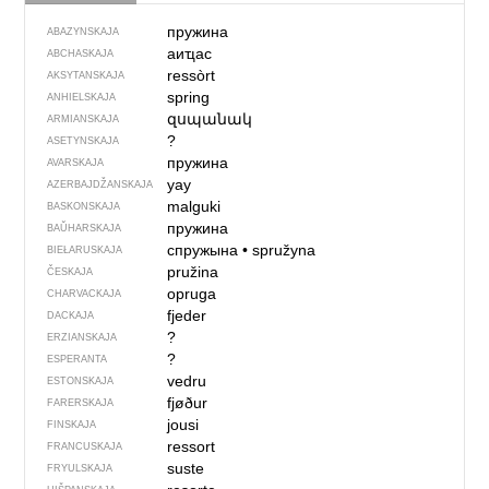
пружина
ABAZYNSKAJA
аиҵас
ABCHASKAJA
ressòrt
AKSYTANSKAJA
spring
ANHIELSKAJA
զսպանակ
ARMIANSKAJA
?
ASETYNSKAJA
пружина
AVARSKAJA
yay
AZERBAJDŽAN­SKAJA
malguki
BASKONSKAJA
пружина
BAŬHARSKAJA
спружына
•
spružyna
BIEŁARUSKAJA
pružina
ČESKAJA
opruga
CHARVACKAJA
fjeder
DACKAJA
?
ERZIANSKAJA
?
ESPERANTA
vedru
ESTONSKAJA
fjøður
FARERSKAJA
jousi
FINSKAJA
ressort
FRANCUSKAJA
suste
FRYULSKAJA