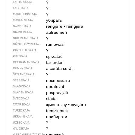
?
ŁATHALSKAJA
?
ŁATYSKAJA
?
MAKIEDONSKAJA
убирать
MASKALSKAJA
rengjøre
•
reingjera
NARVESKAJA
aufräumen
NIAMIECKAJA
?
NIDERLANDZKAJA
rumowaś
NIŽNIEŁUŽYCKAJA
?
PARTUHALSKAJA
sprzątać
POLSKAJA
far urden
RETARAMANSKAJA
a curăța
curăț
RUMYNSKAJA
?
ŠATLANDZKAJA
поспремати
SERBSKAJA
upratovať
SŁAVACKAJA
pospravljati
SŁAVIENSKAJA
städa
ŠVEDZKAJA
җыештыру
•
cıyıştıru
TATARSKAJA
temizlemek
TURECKAJA
прибирати
UKRAINSKAJA
?
UZBECKAJA
?
VALIJSKAJA
rumować
VIERCHNIE­ŁUŽYCKAJA