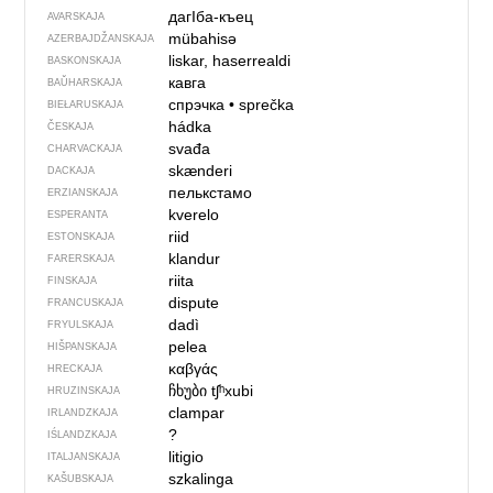
дагIба-къец
AVARSKAJA
mübahisə
AZERBAJDŽAN­SKAJA
liskar, haserrealdi
BASKONSKAJA
кавга
BAŬHARSKAJA
спрэчка
•
sprečka
BIEŁARUSKAJA
hádka
ČESKAJA
svađa
CHARVACKAJA
skænderi
DACKAJA
пелькстамо
ERZIANSKAJA
kverelo
ESPERANTA
riid
ESTONSKAJA
klandur
FARERSKAJA
riita
FINSKAJA
dispute
FRANCUSKAJA
dadì
FRYULSKAJA
pelea
HIŠPANSKAJA
καβγάς
HRECKAJA
ჩხუბი
tʃʰxubi
HRUZINSKAJA
clampar
IRLANDZKAJA
?
IŚLANDZKAJA
litigio
ITALJANSKAJA
szkalinga
KAŠUBSKAJA