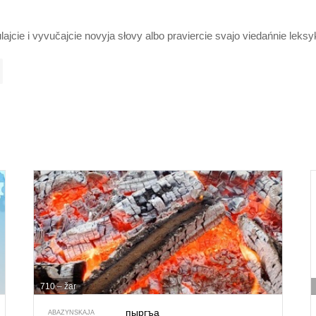
lajcie i vyvučajcie novyja słovy albo praviercie svajo viedańnie leks
710 – žar
пыргъа
ABAZYNSKAJA