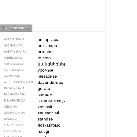
714 – zatrymlivać
ашIарысра
ABAZYNSKAJA
анкылара
ABCHASKAJA
arrestar
AKSYTANSKAJA
to stop
ANHIELSKAJA
կանգնեցնել
ARMIANSKAJA
уромын
ASETYNSKAJA
чIезабизе
AVARSKAJA
dayandırmaq
AZERBAJDŽAN­SKAJA
geratu
BASKONSKAJA
спирам
BAŬHARSKAJA
затрымліваць
BIEŁARUSKAJA
zastavit
ČESKAJA
zaustavljati
CHARVACKAJA
standse
DACKAJA
лоткавтомс
ERZIANSKAJA
haltigi
ESPERANTA