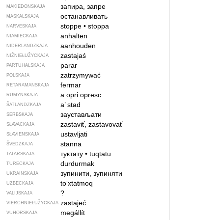
запира, запре
MAKIEDONSKAJA
останавливать
MASKALSKAJA
stoppe
•
stoppa
NARVESKAJA
anhalten
NIAMIECKAJA
aanhouden
NIDERLANDZKAJA
zastajaś
NIŽNIEŁUŽYCKAJA
parar
PARTUHALSKAJA
zatrzymywać
POLSKAJA
fermar
RETARAMANSKAJA
a opri
opresc
RUMYNSKAJA
a’ stad
ŠATLANDZKAJA
заустављати
SERBSKAJA
zastaviť, zastavovať
SŁAVACKAJA
ustavljati
SŁAVIENSKAJA
stanna
ŠVEDZKAJA
туктату
•
tuqtatu
TATARSKAJA
durdurmak
TURECKAJA
зупинити, зупиняти
UKRAINSKAJA
to‘xtatmoq
UZBECKAJA
?
VALIJSKAJA
zastajeć
VIERCHNIE­ŁUŽYCKAJA
megállít
VUHORSKAJA