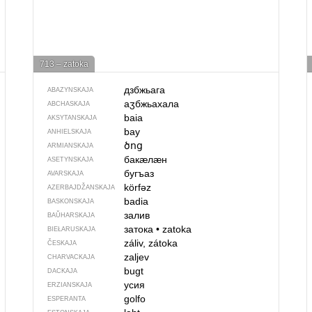
713 – zatoka
дзбжьага
ABAZYNSKAJA
аӡбжьахала
ABCHASKAJA
baia
AKSYTANSKAJA
bay
ANHIELSKAJA
ծոց
ARMIANSKAJA
бакӕлӕн
ASETYNSKAJA
бугъаз
AVARSKAJA
körfəz
AZERBAJDŽAN­SKAJA
badia
BASKONSKAJA
залив
BAŬHARSKAJA
затока
•
zatoka
BIEŁARUSKAJA
záliv, zátoka
ČESKAJA
zaljev
CHARVACKAJA
bugt
DACKAJA
усия
ERZIANSKAJA
golfo
ESPERANTA