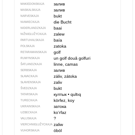
залив
MAKIEDONSKAJA
залив
MASKALSKAJA
bukt
NARVESKAJA
die Bucht
NIAMIECKAJA
baai
NIDERLANDZKAJA
zalew
NIŽNIEŁUŽYCKAJA
baía
PARTUHALSKAJA
zatoka
POLSKAJA
golf
RETARAMANSKAJA
un golf
două golfuri
RUMYNSKAJA
linne, camas
ŠATLANDZKAJA
залив
SERBSKAJA
záliv, zátoka
SŁAVACKAJA
zaliv
SŁAVIENSKAJA
bukt
ŠVEDZKAJA
култык
•
qultıq
TATARSKAJA
körfez, koy
TURECKAJA
затока
UKRAINSKAJA
koʻrfaz
UZBECKAJA
?
VALIJSKAJA
zaliw
VIERCHNIE­ŁUŽYCKAJA
öböl
VUHORSKAJA