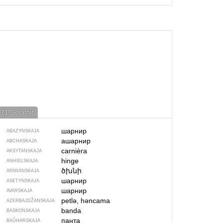
717 – šarnir
шарнир
ABAZYNSKAJA
ашарнир
ABCHASKAJA
carnièra
AKSYTANSKAJA
hinge
ANHIELSKAJA
ծխնի
ARMIANSKAJA
шарнир
ASETYNSKAJA
шарнир
AVARSKAJA
petlə, həncama
AZERBAJDŽAN­SKAJA
banda
BASKONSKAJA
панта
BAŬHARSKAJA