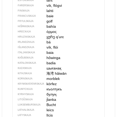
laht
ESTONSKAJA
vík, flógvi
FARERSKAJA
lahti
FINSKAJA
baie
FRANCUSKAJA
golf
FRYULSKAJA
bahía
HIŠPANSKAJA
όρμος
HRECKAJA
ყურე
qʼurɛ
HRUZINSKAJA
bá
IRLANDZKAJA
vík, flói
IŚLANDZKAJA
baia
ITALJANSKAJA
hôwinga
KAŠUBSKAJA
badia
KATALONSKAJA
шығанақ
KAZASKAJA
海湾
hǎiwān
KITAJSKAJA
morblek
KORNSKAJA
körfez
KRYMSKA­TATARSKAJA
къолтукъ
KUMYCKAJA
булуң
KYRHYSKAJA
į́lanka
LITOŬSKAJA
Bucht
LUKSEMBURSKAJA
leics
ŁATHALSKAJA
līcis
ŁATYSKAJA