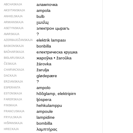
алампочка
ABCHASKAJA
ampola
AKSYTANSKAJA
bulb
ANHIELSKAJA
լամպ
ARMIANSKAJA
электрон цырагъ
ASETYNSKAJA
?
AVARSKAJA
elektrik lampası
AZERBAJDŽAN­SKAJA
bonbilla
BASKONSKAJA
електрическа крушка
BAŬHARSKAJA
жароўка
•
žaroŭka
BIEŁARUSKAJA
žárovka
ČESKAJA
žarulja
CHARVACKAJA
glødepære
DACKAJA
?
ERZIANSKAJA
ampolo
ESPERANTA
hõõglamp, elektripirn
ESTONSKAJA
ljóspera
FARERSKAJA
hehkulamppu
FINSKAJA
ampoule
FRANCUSKAJA
lampidine
FRYULSKAJA
bombilla
HIŠPANSKAJA
λαμπτήρας
HRECKAJA