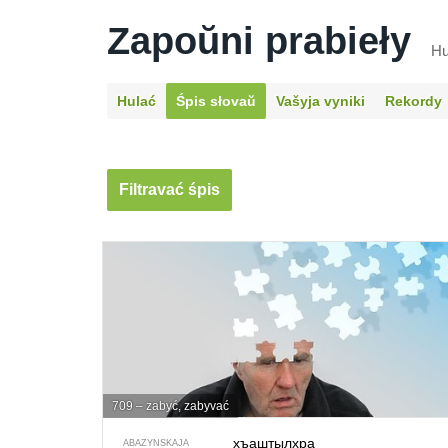
Zapoŭni prabieły
Hu
Hulać
Śpis słovaŭ
Vašyja vyniki
Rekordy
Filtravać śpis
709 – zabyć, zabyvać
хъаштылхра
ABAZYNSKAJA