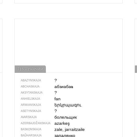
716 – zaŭziatar
?
ABAZYNSKAJA
абзиабаҩ
ABCHASKAJA
?
AKSYTANSKAJA
fan
ANHIELSKAJA
երկրպագու
ARMIANSKAJA
?
ASETYNSKAJA
болельщик
AVARSKAJA
azarkeş
AZERBAJDŽAN­SKAJA
zale, jarraitzaile
BASKONSKAJA
запалянко
BAŬHARSKAJA