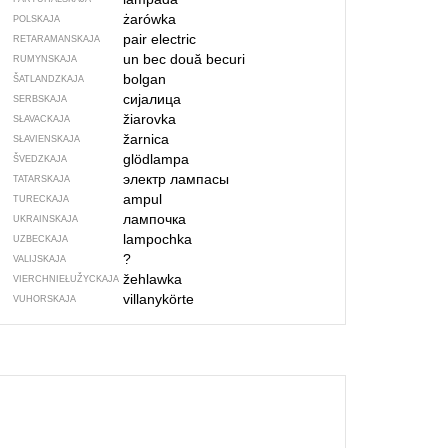
żarówka
POLSKAJA
pair electric
RETARAMANSKAJA
un bec
două becuri
RUMYNSKAJA
bolgan
ŠATLANDZKAJA
сијалица
SERBSKAJA
žiarovka
SŁAVACKAJA
žarnica
SŁAVIENSKAJA
glödlampa
ŠVEDZKAJA
электр лампасы
TATARSKAJA
ampul
TURECKAJA
лампочка
UKRAINSKAJA
lampochka
UZBECKAJA
?
VALIJSKAJA
žehlawka
VIERCHNIE­ŁUŽYCKAJA
villanykörte
VUHORSKAJA