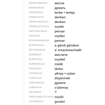
мисли
MAKIEDONSKAJA
думать
MASKALSKAJA
tenke
•
tenkja
NARVESKAJA
denken
NIAMIECKAJA
denken
NIDERLANDZKAJA
mysliś
NIŽNIEŁUŽYCKAJA
pensar
PARTUHALSKAJA
myśleć
POLSKAJA
pensar
RETARAMANSKAJA
a gândi
gândesc
RUMYNSKAJA
a’ smaoineachadh
ŠATLANDZKAJA
мислити
SERBSKAJA
myslieť
SŁAVACKAJA
misliti
SŁAVIENSKAJA
tänka
ŠVEDZKAJA
уйлау
•
uylaw
TATARSKAJA
düşünmek
TURECKAJA
думати
UKRAINSKAJA
o‘ylamoq
UZBECKAJA
?
VALIJSKAJA
myslić
VIERCHNIE­ŁUŽYCKAJA
gondol
VUHORSKAJA