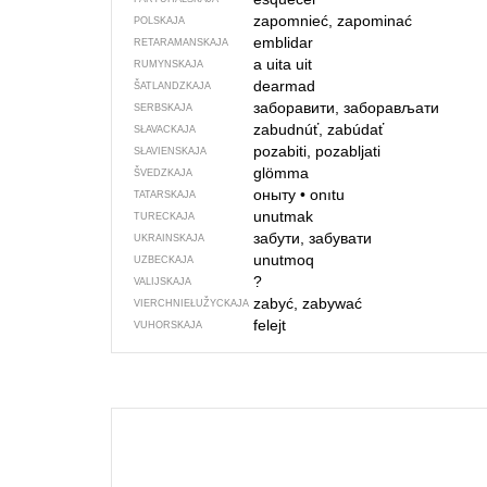
zapomnieć, zapominać
POLSKAJA
emblidar
RETARAMANSKAJA
a uita
uit
RUMYNSKAJA
dearmad
ŠATLANDZKAJA
заборавити, заборављати
SERBSKAJA
zabudnúť, zabúdať
SŁAVACKAJA
pozabiti, pozabljati
SŁAVIENSKAJA
glömma
ŠVEDZKAJA
оныту
•
onıtu
TATARSKAJA
unutmak
TURECKAJA
забути, забувати
UKRAINSKAJA
unutmoq
UZBECKAJA
?
VALIJSKAJA
zabyć, zabywać
VIERCHNIE­ŁUŽYCKAJA
felejt
VUHORSKAJA