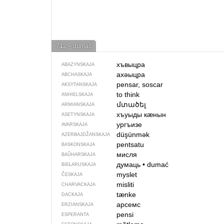
712 – dumać
хъвыцра
ABAZYNSKAJA
ахәыцра
ABCHASKAJA
pensar, soscar
AKSYTANSKAJA
to think
ANHIELSKAJA
մտածել
ARMIANSKAJA
хъуыды кӕнын
ASETYNSKAJA
ургъизе
AVARSKAJA
düşünmək
AZERBAJDŽAN­SKAJA
pentsatu
BASKONSKAJA
мисля
BAŬHARSKAJA
думаць
•
dumać
BIEŁARUSKAJA
myslet
ČESKAJA
misliti
CHARVACKAJA
tænke
DACKAJA
арсемс
ERZIANSKAJA
pensi
ESPERANTA