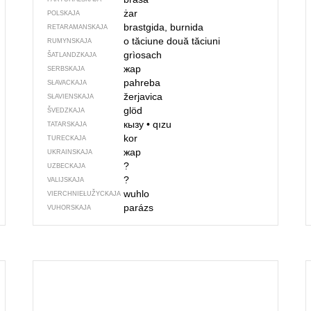
żar
POLSKAJA
brastgida, burnida
RETARAMANSKAJA
o tăciune
două tăciuni
RUMYNSKAJA
grìosach
ŠATLANDZKAJA
жар
SERBSKAJA
pahreba
SŁAVACKAJA
žerjavica
SŁAVIENSKAJA
glöd
ŠVEDZKAJA
кызу
•
qızu
TATARSKAJA
kor
TURECKAJA
жар
UKRAINSKAJA
?
UZBECKAJA
?
VALIJSKAJA
wuhlo
VIERCHNIE­ŁUŽYCKAJA
parázs
VUHORSKAJA