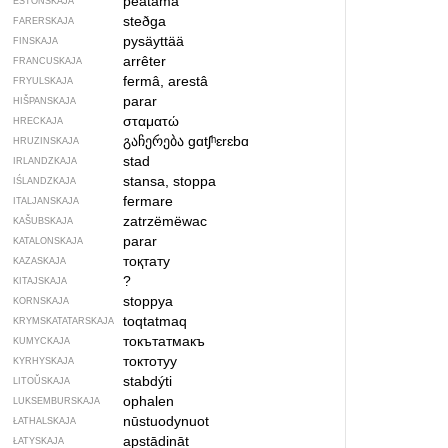
peatama
ESTONSKAJA
steðga
FARERSKAJA
pysäyttää
FINSKAJA
arrêter
FRANCUSKAJA
fermâ, arestâ
FRYULSKAJA
parar
HIŠPANSKAJA
σταματώ
HRECKAJA
გაჩერება
gɑtʃʰɛrɛbɑ
HRUZINSKAJA
stad
IRLANDZKAJA
stansa, stoppa
IŚLANDZKAJA
fermare
ITALJANSKAJA
zatrzëmëwac
KAŠUBSKAJA
parar
KATALONSKAJA
тоқтату
KAZASKAJA
?
KITAJSKAJA
stoppya
KORNSKAJA
toqtatmaq
KRYMSKA­TATARSKAJA
токътатмакъ
KUMYCKAJA
токтотуу
KYRHYSKAJA
stabdýti
LITOŬSKAJA
ophalen
LUKSEMBURSKAJA
nūstuodynuot
ŁATHALSKAJA
apstādināt
ŁATYSKAJA