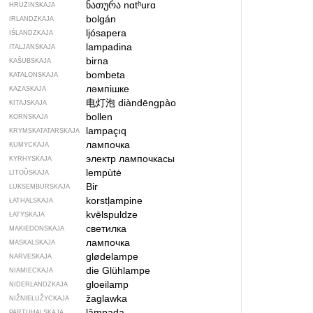
ნათურა
nɑtʰurɑ
HRUZINSKAJA
bolgán
IRLANDZKAJA
ljósapera
IŚLANDZKAJA
lampadina
ITALJANSKAJA
birna
KAŠUBSKAJA
bombeta
KATALONSKAJA
ләмпішке
KAZASKAJA
电灯泡
diàndēngpào
KITAJSKAJA
bollen
KORNSKAJA
lampaçıq
KRYMSKA­TATARSKAJA
лампочка
KUMYCKAJA
электр лампочкасы
KYRHYSKAJA
lempùtė
LITOŬSKAJA
Bir
LUKSEMBURSKAJA
korstļampine
ŁATHALSKAJA
kvēlspuldze
ŁATYSKAJA
светилка
MAKIEDONSKAJA
лампочка
MASKALSKAJA
glødelampe
NARVESKAJA
die Glühlampe
NIAMIECKAJA
gloeilamp
NIDERLANDZKAJA
žaglawka
NIŽNIEŁUŽYCKAJA
lâmpada
PARTUHALSKAJA