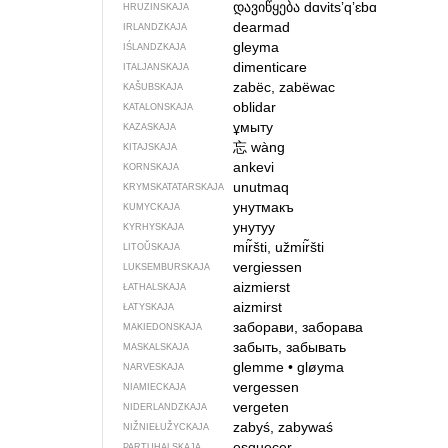
დავიწყება
dɑvitsʼqʼɛbɑ
HRUZINSKAJA
dearmad
IRLANDZKAJA
gleyma
IŚLANDZKAJA
dimenticare
ITALJANSKAJA
zabëc, zabëwac
KAŠUBSKAJA
oblidar
KATALONSKAJA
ұмыту
KAZASKAJA
忘
wàng
KITAJSKAJA
ankevi
KORNSKAJA
unutmaq
KRYMSKA­TATARSKAJA
унутмакъ
KUMYCKAJA
унутуу
KYRHYSKAJA
mir̃šti, užmir̃šti
LITOŬSKAJA
vergiessen
LUKSEMBURSKAJA
aizmierst
ŁATHALSKAJA
aizmirst
ŁATYSKAJA
заборави, заборава
MAKIEDONSKAJA
забыть, забывать
MASKALSKAJA
glemme
•
gløyma
NARVESKAJA
vergessen
NIAMIECKAJA
vergeten
NIDERLANDZKAJA
zabyś, zabywaś
NIŽNIEŁUŽYCKAJA
esquecer
PARTUHALSKAJA