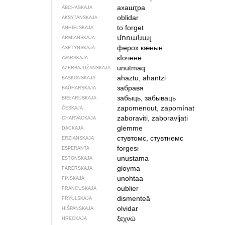
ахашҭра
ABCHASKAJA
oblidar
AKSYTANSKAJA
to forget
ANHIELSKAJA
մոռանալ
ARMIANSKAJA
ферох кӕнын
ASETYNSKAJA
кIочене
AVARSKAJA
unutmaq
AZERBAJDŽAN­SKAJA
ahaztu, ahantzi
BASKONSKAJA
забравя
BAŬHARSKAJA
забыць, забываць
BIEŁARUSKAJA
zapomenout, zapomínat
ČESKAJA
zaboraviti, zaboravljati
CHARVACKAJA
glemme
DACKAJA
стувтомс, стувтнемс
ERZIANSKAJA
forgesi
ESPERANTA
unustama
ESTONSKAJA
gloyma
FARERSKAJA
unohtaa
FINSKAJA
oublier
FRANCUSKAJA
dismenteâ
FRYULSKAJA
olvidar
HIŠPANSKAJA
ξεχνώ
HRECKAJA