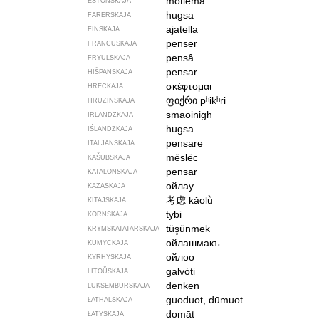
mõtlema
ESTONSKAJA
hugsa
FARERSKAJA
ajatella
FINSKAJA
penser
FRANCUSKAJA
pensâ
FRYULSKAJA
pensar
HIŠPANSKAJA
σκέφτομαι
HRECKAJA
ფიქრი
pʰikʰri
HRUZINSKAJA
smaoinigh
IRLANDZKAJA
hugsa
IŚLANDZKAJA
pensare
ITALJANSKAJA
mëslëc
KAŠUBSKAJA
pensar
KATALONSKAJA
ойлау
KAZASKAJA
考虑
kǎolǜ
KITAJSKAJA
tybi
KORNSKAJA
tüşünmek
KRYMSKA­TATARSKAJA
ойлашмакъ
KUMYCKAJA
ойлоо
KYRHYSKAJA
galvóti
LITOŬSKAJA
denken
LUKSEMBURSKAJA
guoduot, dūmuot
ŁATHALSKAJA
domāt
ŁATYSKAJA