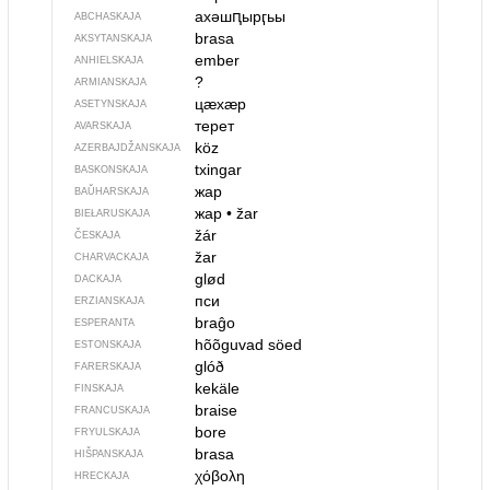
ахәшԥырӷьы
ABCHASKAJA
brasa
AKSYTANSKAJA
ember
ANHIELSKAJA
?
ARMIANSKAJA
цӕхӕр
ASETYNSKAJA
терет
AVARSKAJA
köz
AZERBAJDŽAN­SKAJA
txingar
BASKONSKAJA
жар
BAŬHARSKAJA
жар
•
žar
BIEŁARUSKAJA
žár
ČESKAJA
žar
CHARVACKAJA
glød
DACKAJA
пси
ERZIANSKAJA
braĝo
ESPERANTA
hõõguvad söed
ESTONSKAJA
glóð
FARERSKAJA
kekäle
FINSKAJA
braise
FRANCUSKAJA
bore
FRYULSKAJA
brasa
HIŠPANSKAJA
χόβολη
HRECKAJA