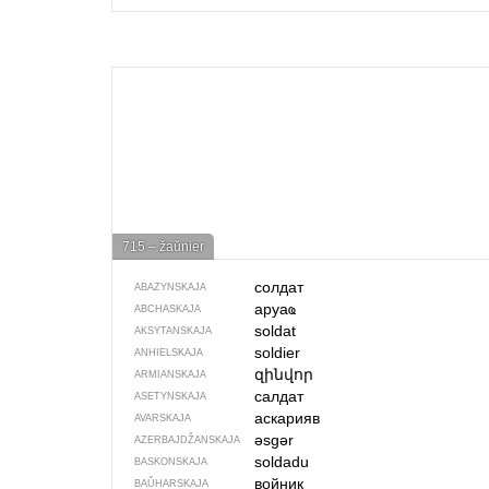
715 – žaŭnier
солдат
ABAZYNSKAJA
аруаҩ
ABCHASKAJA
soldat
AKSYTANSKAJA
soldier
ANHIELSKAJA
զինվոր
ARMIANSKAJA
салдат
ASETYNSKAJA
аскарияв
AVARSKAJA
əsgər
AZERBAJDŽAN­SKAJA
soldadu
BASKONSKAJA
войник
BAŬHARSKAJA