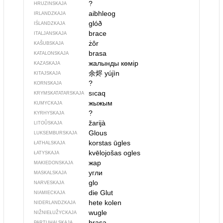
?
HRUZINSKAJA
aibhleog
IRLANDZKAJA
glóð
IŚLANDZKAJA
brace
ITALJANSKAJA
żôr
KAŠUBSKAJA
brasa
KATALONSKAJA
жалынды көмір
KAZASKAJA
余烬
yújìn
KITAJSKAJA
?
KORNSKAJA
sıcaq
KRYMSKA­TATARSKAJA
жыжым
KUMYCKAJA
?
KYRHYSKAJA
žarijà
LITOŬSKAJA
Glous
LUKSEMBURSKAJA
korstas ūgles
ŁATHALSKAJA
kvēlojošas ogles
ŁATYSKAJA
жар
MAKIEDONSKAJA
угли
MASKALSKAJA
glo
NARVESKAJA
die Glut
NIAMIECKAJA
hete kolen
NIDERLANDZKAJA
wugle
NIŽNIEŁUŽYCKAJA
brasa
PARTUHALSKAJA