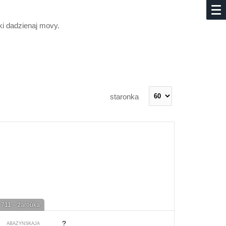
yki dadzienaj movy.
staronka
711 – žaroŭka
?
ABAZYNSKAJA