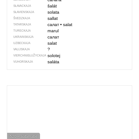
šalát
SŁAVACKAJA
solata
SŁAVIENSKAJA
sallat
ŠVEDZKAJA
салат
•
salat
TATARSKAJA
marul
TURECKAJA
салат
UKRAINSKAJA
salat
UZBECKAJA
?
VALIJSKAJA
solotej
VIERCHNIE­ŁUŽYCKAJA
saláta
VUHORSKAJA
520 – aŭtamabil