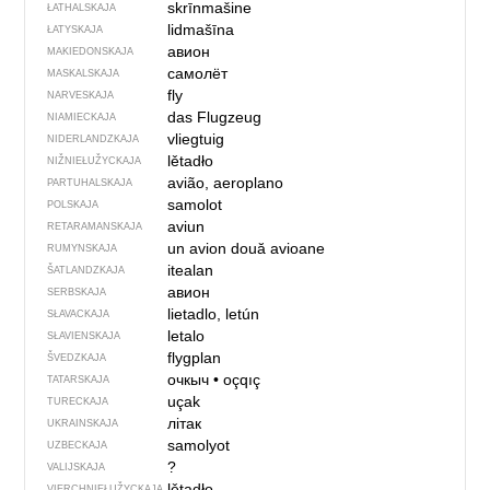
skrīnmašine
ŁATHALSKAJA
lidmašīna
ŁATYSKAJA
авион
MAKIEDONSKAJA
самолёт
MASKALSKAJA
fly
NARVESKAJA
das Flugzeug
NIAMIECKAJA
vliegtuig
NIDERLANDZKAJA
lětadło
NIŽNIEŁUŽYCKAJA
avião, aeroplano
PARTUHALSKAJA
samolot
POLSKAJA
aviun
RETARAMANSKAJA
un avion
două avioane
RUMYNSKAJA
itealan
ŠATLANDZKAJA
авион
SERBSKAJA
lietadlo, letún
SŁAVACKAJA
letalo
SŁAVIENSKAJA
flygplan
ŠVEDZKAJA
очкыч
•
oçqıç
TATARSKAJA
uçak
TURECKAJA
літак
UKRAINSKAJA
samolyot
UZBECKAJA
?
VALIJSKAJA
lětadło
VIERCHNIE­ŁUŽYCKAJA