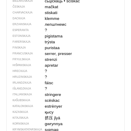
сьціскаць
•
ściskać
BIEŁARUSKAJA
mačkat
ČESKAJA
stiskati
CHARVACKAJA
klemme
DACKAJA
лепштнемс
ERZIANSKAJA
?
ESPERANTA
pigistama
ESTONSKAJA
trýsta
FARERSKAJA
puristaa
FINSKAJA
serrer, presser
FRANCUSKAJA
strenzi
FRYULSKAJA
apretar
HIŠPANSKAJA
?
HRECKAJA
?
HRUZINSKAJA
fáisc
IRLANDZKAJA
?
IŚLANDZKAJA
stringere
ITALJANSKAJA
scëskac
KAŠUBSKAJA
estrènyer
KATALONSKAJA
қысу
KAZASKAJA
挤压
jǐyā
KITAJSKAJA
gwrynnya
KORNSKAJA
sıqmaq
KRYMSKA­TATARSKAJA