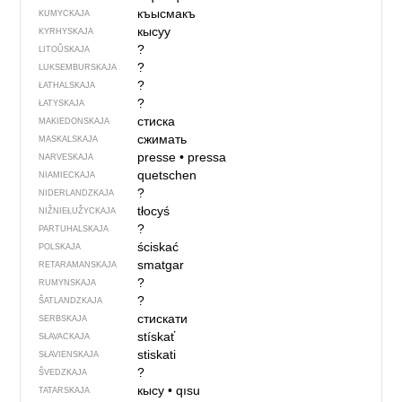
къысмакъ
KUMYCKAJA
кысуу
KYRHYSKAJA
?
LITOŬSKAJA
?
LUKSEMBURSKAJA
?
ŁATHALSKAJA
?
ŁATYSKAJA
стиска
MAKIEDONSKAJA
сжимать
MASKALSKAJA
presse
•
pressa
NARVESKAJA
quetschen
NIAMIECKAJA
?
NIDERLANDZKAJA
tłocyś
NIŽNIEŁUŽYCKAJA
?
PARTUHALSKAJA
ściskać
POLSKAJA
smatgar
RETARAMANSKAJA
?
RUMYNSKAJA
?
ŠATLANDZKAJA
стискати
SERBSKAJA
stískať
SŁAVACKAJA
stiskati
SŁAVIENSKAJA
?
ŠVEDZKAJA
кысу
•
qısu
TATARSKAJA