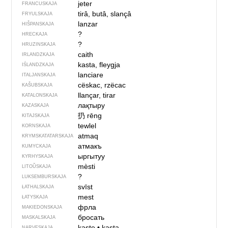
jeter
FRANCUSKAJA
tirâ, butâ, slançâ
FRYULSKAJA
lanzar
HIŠPANSKAJA
?
HRECKAJA
?
HRUZINSKAJA
caith
IRLANDZKAJA
kasta, fleygja
IŚLANDZKAJA
lanciare
ITALJANSKAJA
cëskac, rzëcac
KAŠUBSKAJA
llançar, tirar
KATALONSKAJA
лақтыру
KAZASKAJA
扔
rēng
KITAJSKAJA
tewlel
KORNSKAJA
atmaq
KRYMSKA­TATARSKAJA
атмакъ
KUMYCKAJA
ыргытуу
KYRHYSKAJA
mèsti
LITOŬSKAJA
?
LUKSEMBURSKAJA
svīst
ŁATHALSKAJA
mest
ŁATYSKAJA
фрла
MAKIEDONSKAJA
бросать
MASKALSKAJA
kaste
•
kasta
NARVESKAJA