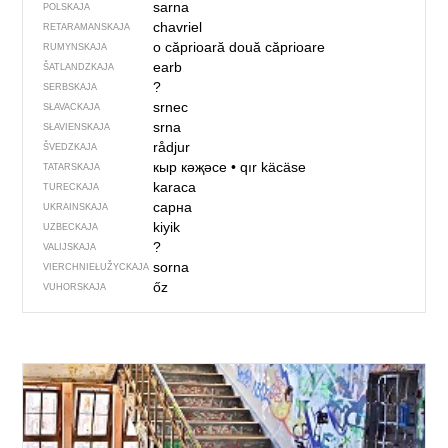
sarna
POLSKAJA
chavriel
RETARAMANSKAJA
o căprioară
două căprioare
RUMYNSKAJA
earb
ŠATLANDZKAJA
?
SERBSKAJA
srnec
SŁAVACKAJA
srna
SŁAVIENSKAJA
rådjur
ŠVEDZKAJA
кыр кәҗәсе
•
qır käcäse
TATARSKAJA
karaca
TURECKAJA
сарна
UKRAINSKAJA
kiyik
UZBECKAJA
?
VALIJSKAJA
sorna
VIERCHNIE­ŁUŽYCKAJA
őz
VUHORSKAJA