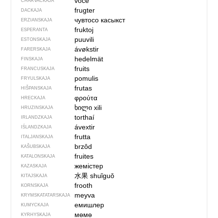
voće
CHARVACKAJA
frugter
DACKAJA
чувтосо касыкст
ERZIANSKAJA
fruktoj
ESPERANTA
puuvili
ESTONSKAJA
ávøkstir
FARERSKAJA
hedelmät
FINSKAJA
fruits
FRANCUSKAJA
pomulis
FRYULSKAJA
frutas
HIŠPANSKAJA
φρούτα
HRECKAJA
ხილი
xili
HRUZINSKAJA
torthaí
IRLANDZKAJA
ávextir
IŚLANDZKAJA
frutta
ITALJANSKAJA
brzôd
KAŠUBSKAJA
fruites
KATALONSKAJA
жемістер
KAZASKAJA
水果
shuǐguǒ
KITAJSKAJA
frooth
KORNSKAJA
meyva
KRYMSKA­TATARSKAJA
емишлер
KUMYCKAJA
мөмө
KYRHYSKAJA