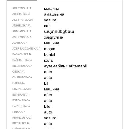
машина
ABAZYNSKAJA
амашьына
ABCHASKAJA
veitura
AKSYTANSKAJA
car
ANHIELSKAJA
ավտոմեքենա
ARMIANSKAJA
хӕдтулгӕ
ASETYNSKAJA
машина
AVARSKAJA
maşın
AZERBAJDŽAN­SKAJA
beribil
BASKONSKAJA
кола
BAŬHARSKAJA
аўтамабіль
•
aŭtamabil
BIEŁARUSKAJA
auto
ČESKAJA
auto
CHARVACKAJA
bil
DACKAJA
машина
ERZIANSKAJA
aŭto
ESPERANTA
auto
ESTONSKAJA
bilur
FARERSKAJA
auto
FINSKAJA
voiture
FRANCUSKAJA
auto
FRYULSKAJA