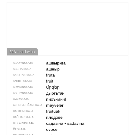
518 – sadavina
ашвырква
ABAZYNSKAJA
ашәыр
ABCHASKAJA
fruta
AKSYTANSKAJA
fruit
ANHIELSKAJA
մրգեր
ARMIANSKAJA
дыргътӕ
ASETYNSKAJA
пихъ-мичI
AVARSKAJA
meyvələr
AZERBAJDŽAN­SKAJA
fruituak
BASKONSKAJA
плодове
BAŬHARSKAJA
садавіна
•
sadavina
BIEŁARUSKAJA
ovoce
ČESKAJA