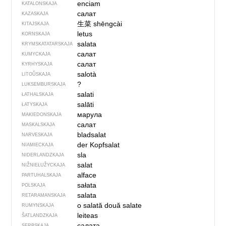
enciam
KATALONSKAJA
салат
KAZASKAJA
生菜
shēngcài
KITAJSKAJA
letus
KORNSKAJA
salata
KRYMSKA­TATARSKAJA
салат
KUMYCKAJA
салат
KYRHYSKAJA
salotà
LITOŬSKAJA
?
LUKSEMBURSKAJA
salati
ŁATHALSKAJA
salāti
ŁATYSKAJA
марула
MAKIEDONSKAJA
салат
MASKALSKAJA
bladsalat
NARVESKAJA
der Kopfsalat
NIAMIECKAJA
sla
NIDERLANDZKAJA
salat
NIŽNIEŁUŽYCKAJA
alface
PARTUHALSKAJA
sałata
POLSKAJA
salata
RETARAMANSKAJA
o salată
două salate
RUMYNSKAJA
leiteas
ŠATLANDZKAJA
салата
SERBSKAJA