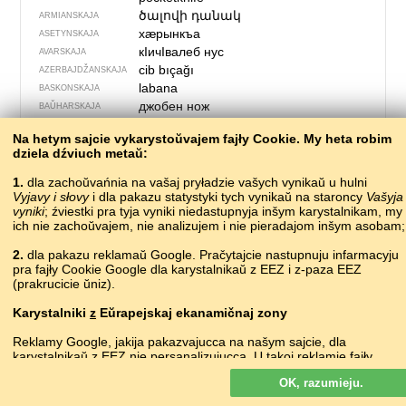
ծալովի դանակ
ARMIANSKAJA
хӕрынкъа
ASETYNSKAJA
кIичIвалеб нус
AVARSKAJA
cib bıçağı
AZERBAJDŽAN­SKAJA
labana
BASKONSKAJA
джобен нож
BAŬHARSKAJA
сьцізорык
•
ścizoryk
BIEŁARUSKAJA
Na hetym sajcie vykarystoŭvajem fajły Cookie. My heta robim
kapesní nůž
ČESKAJA
dziela dźviuch metaŭ:
džepni nož
CHARVACKAJA
lommekniv
DACKAJA
1.
dla zachoŭvańnia na vašaj pryładzie vašych vynikaŭ u hulni
Vyjavy i słovy
i dla pakazu statystyki tych vynikaŭ na staroncy
зепень пеель
Vašyja
ERZIANSKAJA
vyniki
; źviestki pra tyja vyniki niedastupnyja inšym karystalnikam, my
poŝa tranĉilo
ESPERANTA
ich nie zachoŭvajem, nie analizujem i nie pieradajom inšym asobam;
taskunuga
ESTONSKAJA
felliknívur
FARERSKAJA
2.
dla pakazu reklamaŭ Google. Pračytajcie nastupnuju infarmacyju
pra fajły Cookie Google dla karystalnikaŭ z EEZ i z-paza EEZ
linkkuveitsi
FINSKAJA
(prakrucicie ŭniz).
canif
FRANCUSKAJA
britulin
FRYULSKAJA
Karystalniki
z
Eŭrapejskaj ekanamičnaj zony
navaja
HIŠPANSKAJA
Reklamy Google, jakija pakazvajucca na našym sajcie, dla
σουγιάς
HRECKAJA
karystalnikaŭ z EEZ
nie
persanalizujucca. U takoj reklamie fajły
ჯიბის დანა
dʒibis dɑnɑ
HRUZINSKAJA
cookie nie vykarystoŭvajucca dla persanalizacyi abjavaŭ, ale słužać
scian phóca
IRLANDZKAJA
OK, razumieju.
dla abmiežavańnia častaty pakazaŭ, padrych­toŭki zvodnych
vasahnífur
IŚLANDZKAJA
spravazdač, a taksama dla abarony ad machlarstva i złoŭžyvańnia.