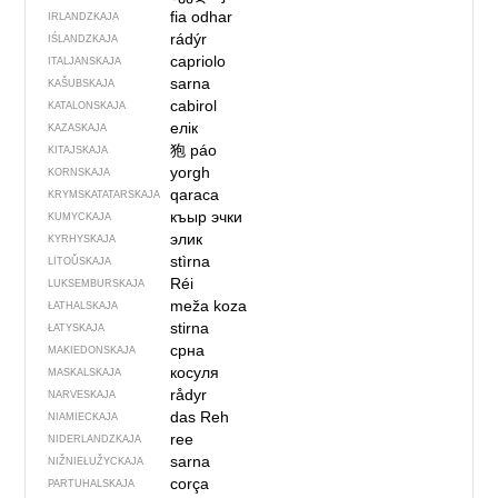
fia odhar
IRLANDZKAJA
rádýr
IŚLANDZKAJA
capriolo
ITALJANSKAJA
sarna
KAŠUBSKAJA
cabirol
KATALONSKAJA
елік
KAZASKAJA
狍
páo
KITAJSKAJA
yorgh
KORNSKAJA
qaraca
KRYMSKA­TATARSKAJA
къыр эчки
KUMYCKAJA
элик
KYRHYSKAJA
stìrna
LITOŬSKAJA
Réi
LUKSEMBURSKAJA
meža koza
ŁATHALSKAJA
stirna
ŁATYSKAJA
срна
MAKIEDONSKAJA
косуля
MASKALSKAJA
rådyr
NARVESKAJA
das Reh
NIAMIECKAJA
ree
NIDERLANDZKAJA
sarna
NIŽNIEŁUŽYCKAJA
corça
PARTUHALSKAJA