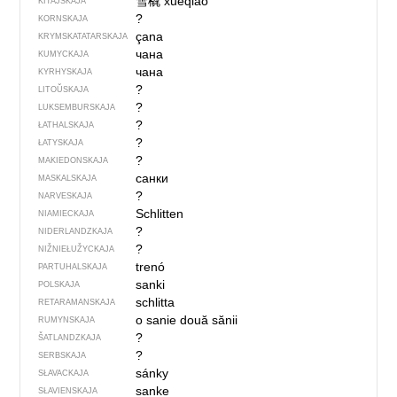
雪橇
xuěqiāo
KITAJSKAJA
?
KORNSKAJA
çana
KRYMSKA­TATARSKAJA
чана
KUMYCKAJA
чана
KYRHYSKAJA
?
LITOŬSKAJA
?
LUKSEMBURSKAJA
?
ŁATHALSKAJA
?
ŁATYSKAJA
?
MAKIEDONSKAJA
санки
MASKALSKAJA
?
NARVESKAJA
Schlitten
NIAMIECKAJA
?
NIDERLANDZKAJA
?
NIŽNIEŁUŽYCKAJA
trenó
PARTUHALSKAJA
sanki
POLSKAJA
schlitta
RETARAMANSKAJA
o sanie
două sănii
RUMYNSKAJA
?
ŠATLANDZKAJA
?
SERBSKAJA
sánky
SŁAVACKAJA
sanke
SŁAVIENSKAJA