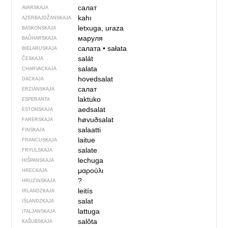
салат
AVARSKAJA
kahı
AZERBAJDŽAN­SKAJA
letxuga, uraza
BASKONSKAJA
маруля
BAŬHARSKAJA
салата
•
sałata
BIEŁARUSKAJA
salát
ČESKAJA
salata
CHARVACKAJA
hovedsalat
DACKAJA
салат
ERZIANSKAJA
laktuko
ESPERANTA
aedsalat
ESTONSKAJA
høvuðsalat
FARERSKAJA
salaatti
FINSKAJA
laitue
FRANCUSKAJA
salate
FRYULSKAJA
lechuga
HIŠPANSKAJA
μαρούλι
HRECKAJA
?
HRUZINSKAJA
leitís
IRLANDZKAJA
salat
IŚLANDZKAJA
lattuga
ITALJANSKAJA
salôta
KAŠUBSKAJA