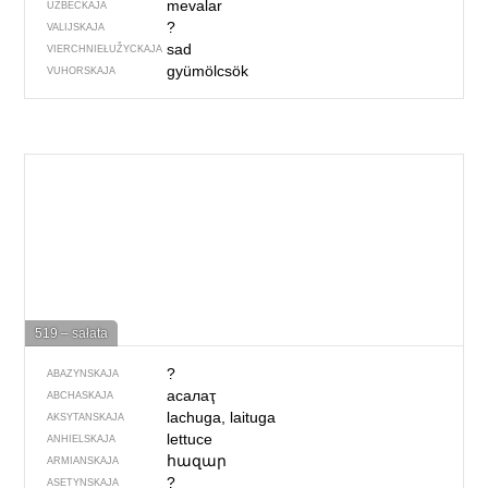
mevalar
UZBECKAJA
?
VALIJSKAJA
sad
VIERCHNIE­ŁUŽYCKAJA
gyümölcsök
VUHORSKAJA
519 – sałata
?
ABAZYNSKAJA
асалаҭ
ABCHASKAJA
lachuga, laituga
AKSYTANSKAJA
lettuce
ANHIELSKAJA
հազար
ARMIANSKAJA
?
ASETYNSKAJA