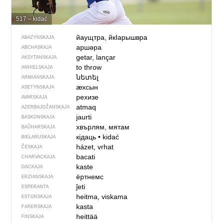
517 – kidać
йаущтра, йкIарышвра
ABAZYNSKAJA
аршәра
ABCHASKAJA
getar, lançar
AKSYTANSKAJA
to throw
ANHIELSKAJA
նետել
ARMIANSKAJA
ӕхсын
ASETYNSKAJA
рехизе
AVARSKAJA
atmaq
AZERBAJDŽAN­SKAJA
jaurti
BASKONSKAJA
хвърлям, мятам
BAŬHARSKAJA
кідаць
•
kidać
BIEŁARUSKAJA
házet, vrhat
ČESKAJA
bacati
CHARVACKAJA
kaste
DACKAJA
ёртнемс
ERZIANSKAJA
ĵeti
ESPERANTA
heitma, viskama
ESTONSKAJA
kasta
FARERSKAJA
heittää
FINSKAJA