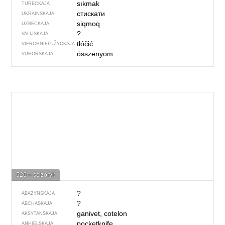
sıkmak
TURECKAJA
стискати
UKRAINSKAJA
siqmoq
UZBECKAJA
?
VALIJSKAJA
tłóčić
VIERCHNIE­ŁUŽYCKAJA
összenyom
VUHORSKAJA
526 – ścizoryk
?
ABAZYNSKAJA
?
ABCHASKAJA
ganivet, cotelon
AKSYTANSKAJA
pocketknife
ANHIELSKAJA