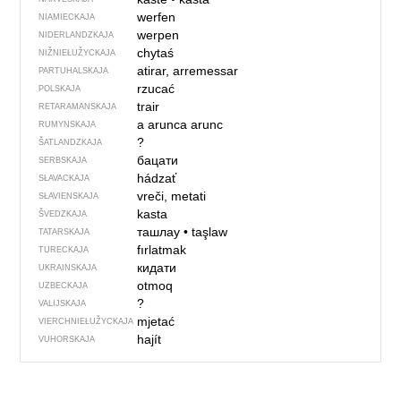
werfen
NIAMIECKAJA
werpen
NIDERLANDZKAJA
chytaś
NIŽNIEŁUŽYCKAJA
atirar, arremessar
PARTUHALSKAJA
rzucać
POLSKAJA
trair
RETARAMANSKAJA
a arunca
arunc
RUMYNSKAJA
?
ŠATLANDZKAJA
бацати
SERBSKAJA
hádzať
SŁAVACKAJA
vreči, metati
SŁAVIENSKAJA
kasta
ŠVEDZKAJA
ташлау
•
taşlaw
TATARSKAJA
fırlatmak
TURECKAJA
кидати
UKRAINSKAJA
otmoq
UZBECKAJA
?
VALIJSKAJA
mjetać
VIERCHNIE­ŁUŽYCKAJA
hajít
VUHORSKAJA