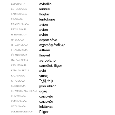
aviadilo
ESPERANTA
lennuk
ESTONSKAJA
flogfar
FARERSKAJA
lentokone
FINSKAJA
avion
FRANCUSKAJA
avion
FRYULSKAJA
avión
HIŠPANSKAJA
αεροπλάνο
HRECKAJA
თვითმფრინავი
HRUZINSKAJA
eitleán
IRLANDZKAJA
flugvél
IŚLANDZKAJA
aeroplano
ITALJANSKAJA
samòlot, fliger
KAŠUBSKAJA
avió
KATALONSKAJA
ұшақ
KAZASKAJA
飞机
fēijī
KITAJSKAJA
jynn ebron
KORNSKAJA
uçaq
KRYMSKA­TATARSKAJA
самолёт
KUMYCKAJA
самолёт
KYRHYSKAJA
lėktùvas
LITOŬSKAJA
Fliger
LUKSEMBURSKAJA