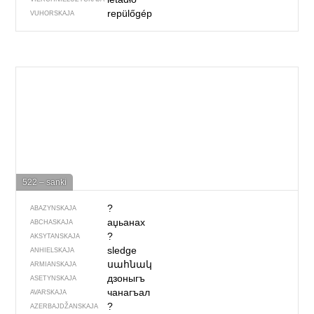
repülőgép
VUHORSKAJA
522 – sanki
?
ABAZYNSKAJA
аџьанах
ABCHASKAJA
?
AKSYTANSKAJA
sledge
ANHIELSKAJA
սահնակ
ARMIANSKAJA
дзоныгъ
ASETYNSKAJA
чанагъал
AVARSKAJA
?
AZERBAJDŽAN­SKAJA