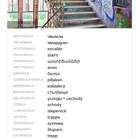
524 – uschody
чвымла
ABAZYNSKAJA
амардуан
ABCHASKAJA
escalièr
AKSYTANSKAJA
stairs
ANHIELSKAJA
աստիճաններ
ARMIANSKAJA
асин
ASETYNSKAJA
болъо
AVARSKAJA
pilləkən
AZERBAJDŽAN­SKAJA
eskailera
BASKONSKAJA
стълбище
BAŬHARSKAJA
усходы
•
uschody
BIEŁARUSKAJA
schody
ČESKAJA
stepenice
CHARVACKAJA
trappe
DACKAJA
кузтема
ERZIANSKAJA
ŝtuparo
ESPERANTA
trepp
ESTONSKAJA