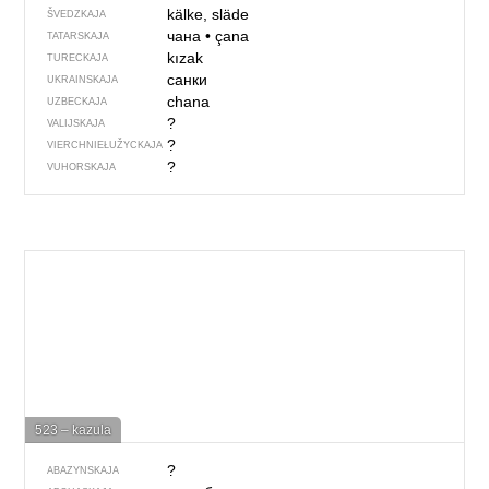
kälke, släde
ŠVEDZKAJA
чана
•
çana
TATARSKAJA
kızak
TURECKAJA
санки
UKRAINSKAJA
chana
UZBECKAJA
?
VALIJSKAJA
?
VIERCHNIE­ŁUŽYCKAJA
?
VUHORSKAJA
523 – kazula
?
ABAZYNSKAJA