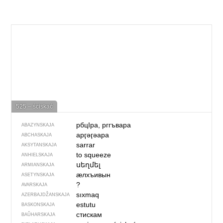
525 – ściskać
рбцIра, рггъвара
ABAZYNSKAJA
арӷәӷәара
ABCHASKAJA
sarrar
AKSYTANSKAJA
to squeeze
ANHIELSKAJA
սեղմել
ARMIANSKAJA
ӕлхъивын
ASETYNSKAJA
?
AVARSKAJA
sıxmaq
AZERBAJDŽAN­SKAJA
estutu
BASKONSKAJA
стискам
BAŬHARSKAJA