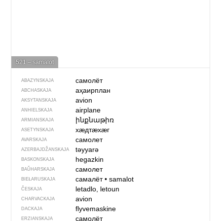
521 – samalot
самолёт
ABAZYNSKAJA
аҳаирплан
ABCHASKAJA
avion
AKSYTANSKAJA
airplane
ANHIELSKAJA
ինքնաթիռ
ARMIANSKAJA
хӕдтӕхӕг
ASETYNSKAJA
самолет
AVARSKAJA
təyyarə
AZERBAJDŽAN­SKAJA
hegazkin
BASKONSKAJA
самолет
BAŬHARSKAJA
самалёт
•
samalot
BIEŁARUSKAJA
letadlo, letoun
ČESKAJA
avion
CHARVACKAJA
flyvemaskine
DACKAJA
самолёт
ERZIANSKAJA