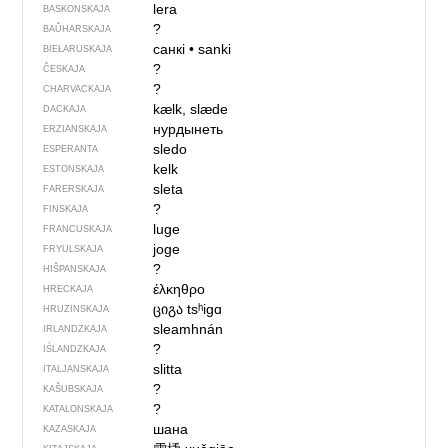
lera
BASKONSKAJA
?
BAŬHARSKAJA
санкі
•
sanki
BIEŁARUSKAJA
?
ČESKAJA
?
CHARVACKAJA
kælk, slæde
DACKAJA
нурдынеть
ERZIANSKAJA
sledo
ESPERANTA
kelk
ESTONSKAJA
sleta
FARERSKAJA
?
FINSKAJA
luge
FRANCUSKAJA
joge
FRYULSKAJA
?
HIŠPANSKAJA
έλκηθρο
HRECKAJA
ციგა
tsʰigɑ
HRUZINSKAJA
sleamhnán
IRLANDZKAJA
?
IŚLANDZKAJA
slitta
ITALJANSKAJA
?
KAŠUBSKAJA
?
KATALONSKAJA
шана
KAZASKAJA