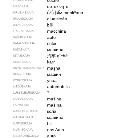
coche
HIŠPANSKAJA
αυτοκίνητο
HRECKAJA
მანქანა
mɑnkʰɑnɑ
HRUZINSKAJA
gluaisteán
IRLANDZKAJA
bíll
IŚLANDZKAJA
macchina
ITALJANSKAJA
auto
KAŠUBSKAJA
cotxe
KATALONSKAJA
машина
KAZASKAJA
汽车
qìchē
KITAJSKAJA
karr
KORNSKAJA
maşna
KRYMSKA­TATARSKAJA
машин
KUMYCKAJA
унаа
KYRHYSKAJA
automobìlis
LITOŬSKAJA
?
LUKSEMBURSKAJA
mašine
ŁATHALSKAJA
mašīna
ŁATYSKAJA
кола
MAKIEDONSKAJA
машина
MASKALSKAJA
bil
NARVESKAJA
das Auto
NIAMIECKAJA
auto
NIDERLANDZKAJA