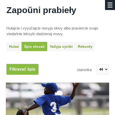
Zapoŭni prabieły
Hulajcie i vyvučajcie novyja słovy albo praviercie svajo
viedańnie leksyki dadzienaj movy.
Hulać
Śpis słovaŭ
Vašyja vyniki
Rekordy
Filtravać śpis
staronka