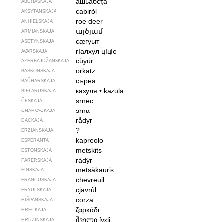
ашьабсҭа
ABCHASKAJA
cabiròl
AKSYTANSKAJA
roe deer
ANHIELSKAJA
այծյամ
ARMIANSKAJA
сӕгуыт
ASETYNSKAJA
гIалхул цIцIе
AVARSKAJA
cüyür
AZERBAJDŽAN­SKAJA
orkatz
BASKONSKAJA
сърна
BAŬHARSKAJA
казуля
•
kazula
BIEŁARUSKAJA
srnec
ČESKAJA
srna
CHARVACKAJA
rådyr
DACKAJA
?
ERZIANSKAJA
kapreolo
ESPERANTA
metskits
ESTONSKAJA
rádýr
FARERSKAJA
metsäkauris
FINSKAJA
chevreuil
FRANCUSKAJA
cjavrûl
FRYULSKAJA
corza
HIŠPANSKAJA
ζαρκάδι
HRECKAJA
შველი
ʃvɛli
HRUZINSKAJA