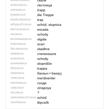
скали
MAKIEDONSKAJA
лестница
MASKALSKAJA
trapp
NARVESKAJA
die Treppe
NIAMIECKAJA
trap
NIDERLANDZKAJA
schód, stupnica
NIŽNIEŁUŽYCKAJA
escada
PARTUHALSKAJA
schody
POLSKAJA
stgala
RETARAMANSKAJA
scari
RUMYNSKAJA
staidhre
ŠATLANDZKAJA
степениште
SERBSKAJA
schody
SŁAVACKAJA
stopnišče
SŁAVIENSKAJA
trappa
ŠVEDZKAJA
баскыч
•
basqıç
TATARSKAJA
merdivenler
TURECKAJA
сходи
UKRAINSKAJA
zinapoya
UZBECKAJA
?
VALIJSKAJA
schód
VIERCHNIE­ŁUŽYCKAJA
lépcsők
VUHORSKAJA