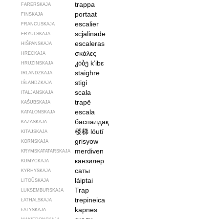
trappa
FARERSKAJA
portaat
FINSKAJA
escalier
FRANCUSKAJA
scjalinade
FRYULSKAJA
escaleras
HIŠPANSKAJA
σκάλες
HRECKAJA
კიბე
kʼibɛ
HRUZINSKAJA
staighre
IRLANDZKAJA
stigi
IŚLANDZKAJA
scala
ITALJANSKAJA
trapë
KAŠUBSKAJA
escala
KATALONSKAJA
баспалдақ
KAZASKAJA
楼梯
lóutī
KITAJSKAJA
grisyow
KORNSKAJA
merdiven
KRYMSKA­TATARSKAJA
канзилер
KUMYCKAJA
саты
KYRHYSKAJA
láiptai
LITOŬSKAJA
Trap
LUKSEMBURSKAJA
trepineica
ŁATHALSKAJA
kāpnes
ŁATYSKAJA