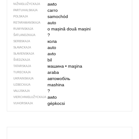
awto
NIŽNIEŁUŽYCKAJA
carro
PARTUHALSKAJA
samochód
POLSKAJA
auto
RETARAMANSKAJA
o mașină
două mașini
RUMYNSKAJA
?
ŠATLANDZKAJA
кола
SERBSKAJA
auto
SŁAVACKAJA
avto
SŁAVIENSKAJA
bil
ŠVEDZKAJA
машина
•
maşina
TATARSKAJA
araba
TURECKAJA
автомобіль
UKRAINSKAJA
mashina
UZBECKAJA
?
VALIJSKAJA
awto
VIERCHNIE­ŁUŽYCKAJA
gépkocsi
VUHORSKAJA