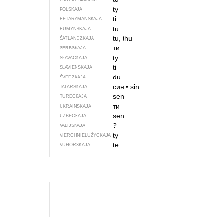
ty
POLSKAJA
ti
RETARAMANSKAJA
tu
RUMYNSKAJA
tu, thu
ŠATLANDZKAJA
ти
SERBSKAJA
ty
SŁAVACKAJA
ti
SŁAVIENSKAJA
du
ŠVEDZKAJA
син
•
sin
TATARSKAJA
sen
TURECKAJA
ти
UKRAINSKAJA
sen
UZBECKAJA
?
VALIJSKAJA
ty
VIERCHNIE­ŁUŽYCKAJA
te
VUHORSKAJA