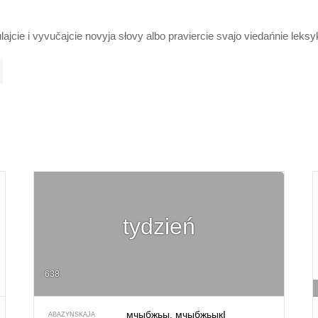
lajcie i vyvučajcie novyja słovy albo praviercie svajo viedańnie leks
tydzień
638
мчыбжьы, мчыбжьыкI
ABAZYNSKAJA