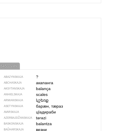
645 – vahi
?
ABAZYNSKAJA
акапанга
ABCHASKAJA
balança
AKSYTANSKAJA
scales
ANHIELSKAJA
կշեռք
ARMIANSKAJA
барӕн, тӕраз
ASETYNSKAJA
цIадираби
AVARSKAJA
tərəzi
AZERBAJDŽAN­SKAJA
balantza
BASKONSKAJA
везни
BAŬHARSKAJA