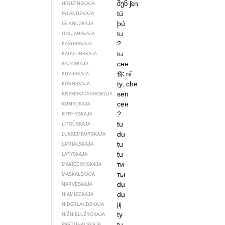
შენ
ʃɛn
HRUZINSKAJA
tú
IRLANDZKAJA
þú
IŚLANDZKAJA
tu
ITALJANSKAJA
?
KAŠUBSKAJA
tu
KATALONSKAJA
сен
KAZASKAJA
你
nǐ
KITAJSKAJA
ty, che
KORNSKAJA
sen
KRYMSKA­TATARSKAJA
сен
KUMYCKAJA
?
KYRHYSKAJA
tu
LITOŬSKAJA
du
LUKSEMBURSKAJA
tu
ŁATHALSKAJA
tu
ŁATYSKAJA
ти
MAKIEDONSKAJA
ты
MASKALSKAJA
du
NARVESKAJA
du
NIAMIECKAJA
jij
NIDERLANDZKAJA
ty
NIŽNIEŁUŽYCKAJA
tu
PARTUHALSKAJA