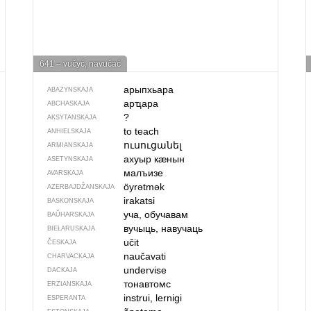
641 – vučyć, navučać
арыпхьара
ABAZYNSKAJA
арҵара
ABCHASKAJA
?
AKSYTANSKAJA
to teach
ANHIELSKAJA
ուսուցանել
ARMIANSKAJA
ахуыр кӕнын
ASETYNSKAJA
малъизе
AVARSKAJA
öyrətmək
AZERBAJDŽAN­SKAJA
irakatsi
BASKONSKAJA
уча, обучавам
BAŬHARSKAJA
вучыць, навучаць
BIEŁARUSKAJA
učit
ČESKAJA
naučavati
CHARVACKAJA
undervise
DACKAJA
тонавтомс
ERZIANSKAJA
instrui, lernigi
ESPERANTA