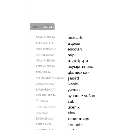
640 – vučań
апхьагIв
ABAZYNSKAJA
аҵаҩы
ABCHASKAJA
escolan
AKSYTANSKAJA
pupil
ANHIELSKAJA
աշակերտ
ARMIANSKAJA
ахуыргӕнинаг
ASETYNSKAJA
цIалдохъан
AVARSKAJA
şagird
AZERBAJDŽAN­SKAJA
ikasle
BASKONSKAJA
ученик
BAŬHARSKAJA
вучань
•
vučań
BIEŁARUSKAJA
žák
ČESKAJA
učenik
CHARVACKAJA
elev
DACKAJA
тонавтниця
ERZIANSKAJA
lernanto
ESPERANTA