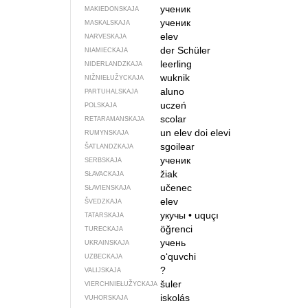
ученик
MAKIEDONSKAJA
ученик
MASKALSKAJA
elev
NARVESKAJA
der Schüler
NIAMIECKAJA
leerling
NIDERLANDZKAJA
wuknik
NIŽNIEŁUŽYCKAJA
aluno
PARTUHALSKAJA
uczeń
POLSKAJA
scolar
RETARAMANSKAJA
un elev
doi elevi
RUMYNSKAJA
sgoilear
ŠATLANDZKAJA
ученик
SERBSKAJA
žiak
SŁAVACKAJA
učenec
SŁAVIENSKAJA
elev
ŠVEDZKAJA
укучы
•
uquçı
TATARSKAJA
öğrenci
TURECKAJA
учень
UKRAINSKAJA
o‘quvchi
UZBECKAJA
?
VALIJSKAJA
šuler
VIERCHNIE­ŁUŽYCKAJA
iskolás
VUHORSKAJA