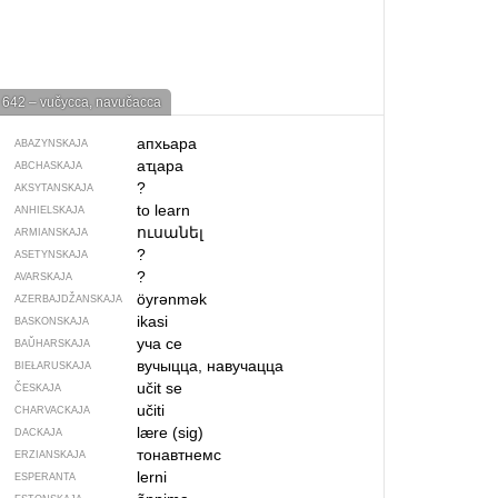
642 – vučycca, navučacca
апхьара
ABAZYNSKAJA
аҵара
ABCHASKAJA
?
AKSYTANSKAJA
to learn
ANHIELSKAJA
ուսանել
ARMIANSKAJA
?
ASETYNSKAJA
?
AVARSKAJA
öyrənmək
AZERBAJDŽAN­SKAJA
ikasi
BASKONSKAJA
уча се
BAŬHARSKAJA
вучыцца, навучацца
BIEŁARUSKAJA
učit se
ČESKAJA
učiti
CHARVACKAJA
lære (sig)
DACKAJA
тонавтнемс
ERZIANSKAJA
lerni
ESPERANTA