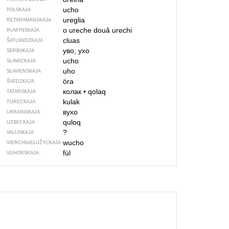
ucho
POLSKAJA
ureglia
RETARAMANSKAJA
o ureche
două urechi
RUMYNSKAJA
cluas
ŠATLANDZKAJA
уво, ухо
SERBSKAJA
ucho
SŁAVACKAJA
uho
SŁAVIENSKAJA
öra
ŠVEDZKAJA
колак
•
qolaq
TATARSKAJA
kulak
TURECKAJA
вухо
UKRAINSKAJA
quloq
UZBECKAJA
?
VALIJSKAJA
wucho
VIERCHNIE­ŁUŽYCKAJA
fül
VUHORSKAJA