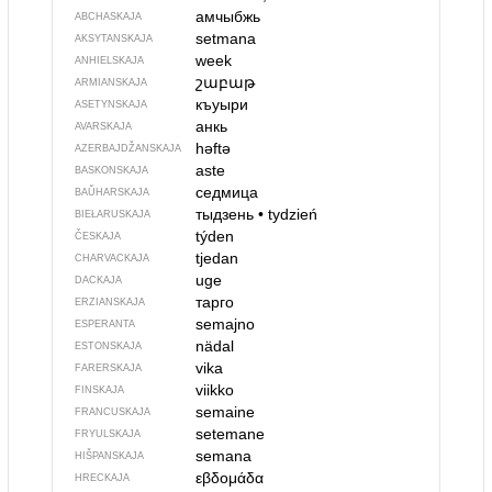
амчыбжь
ABCHASKAJA
setmana
AKSYTANSKAJA
week
ANHIELSKAJA
շաբաթ
ARMIANSKAJA
къуыри
ASETYNSKAJA
анкь
AVARSKAJA
həftə
AZERBAJDŽAN­SKAJA
aste
BASKONSKAJA
седмица
BAŬHARSKAJA
тыдзень
•
tydzień
BIEŁARUSKAJA
týden
ČESKAJA
tjedan
CHARVACKAJA
uge
DACKAJA
тарго
ERZIANSKAJA
semajno
ESPERANTA
nädal
ESTONSKAJA
vika
FARERSKAJA
viikko
FINSKAJA
semaine
FRANCUSKAJA
setemane
FRYULSKAJA
semana
HIŠPANSKAJA
εβδομάδα
HRECKAJA