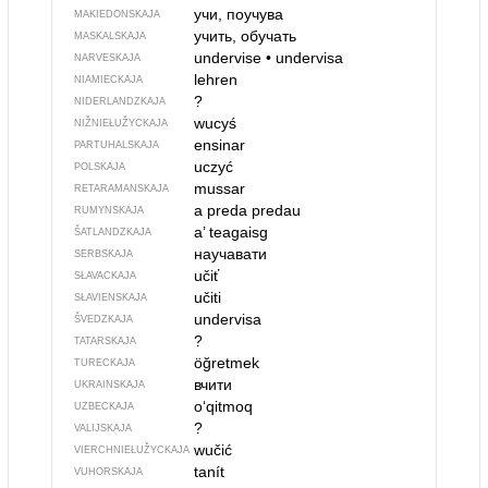
учи, поучува
MAKIEDONSKAJA
учить, обучать
MASKALSKAJA
undervise
•
undervisa
NARVESKAJA
lehren
NIAMIECKAJA
?
NIDERLANDZKAJA
wucyś
NIŽNIEŁUŽYCKAJA
ensinar
PARTUHALSKAJA
uczyć
POLSKAJA
mussar
RETARAMANSKAJA
a preda
predau
RUMYNSKAJA
a’ teagaisg
ŠATLANDZKAJA
научавати
SERBSKAJA
učiť
SŁAVACKAJA
učiti
SŁAVIENSKAJA
undervisa
ŠVEDZKAJA
?
TATARSKAJA
öğretmek
TURECKAJA
вчити
UKRAINSKAJA
o‘qitmoq
UZBECKAJA
?
VALIJSKAJA
wučić
VIERCHNIE­ŁUŽYCKAJA
tanít
VUHORSKAJA