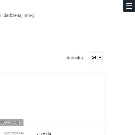
yki dadzienaj movy.
staronka
639 – vucha
лымхIа
ABAZYNSKAJA