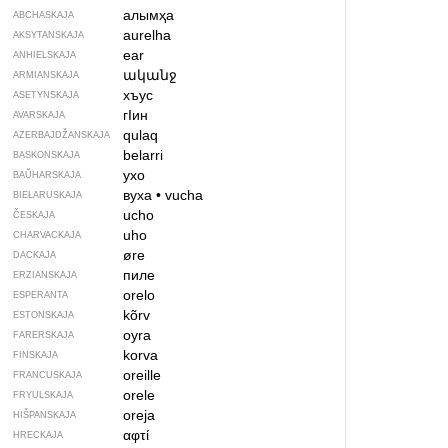
алымҳа
ABCHASKAJA
aurelha
AKSYTANSKAJA
ear
ANHIELSKAJA
ականջ
ARMIANSKAJA
хъус
ASETYNSKAJA
гІин
AVARSKAJA
qulaq
AZERBAJDŽAN­SKAJA
belarri
BASKONSKAJA
ухо
BAŬHARSKAJA
вуха
•
vucha
BIEŁARUSKAJA
ucho
ČESKAJA
uho
CHARVACKAJA
øre
DACKAJA
пиле
ERZIANSKAJA
orelo
ESPERANTA
kõrv
ESTONSKAJA
oyra
FARERSKAJA
korva
FINSKAJA
oreille
FRANCUSKAJA
orele
FRYULSKAJA
oreja
HIŠPANSKAJA
αφτί
HRECKAJA