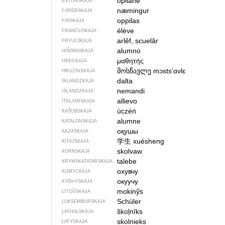
õpilane
ESTONSKAJA
næmingur
FARERSKAJA
oppilas
FINSKAJA
élève
FRANCUSKAJA
arlêf, scuelâr
FRYULSKAJA
alumno
HIŠPANSKAJA
μαθητής
HRECKAJA
მოსწავლე
mɔstsʼɑvlɛ
HRUZINSKAJA
dalta
IRLANDZKAJA
nemandi
IŚLANDZKAJA
allievo
ITALJANSKAJA
ùczéń
KAŠUBSKAJA
alumne
KATALONSKAJA
оқушы
KAZASKAJA
学生
xuésheng
KITAJSKAJA
skolvaw
KORNSKAJA
talebe
KRYMSKA­TATARSKAJA
охувчу
KUMYCKAJA
окуучу
KYRHYSKAJA
mokinỹs
LITOŬSKAJA
Schüler
LUKSEMBURSKAJA
škoļnīks
ŁATHALSKAJA
skolnieks
ŁATYSKAJA