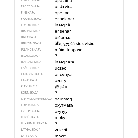
õpetama
ESTONSKAJA
undirvísa
FARERSKAJA
opettaa
FINSKAJA
enseigner
FRANCUSKAJA
insegnâ
FRYULSKAJA
enseñar
HIŠPANSKAJA
διδάσκω
HRECKAJA
სწავლება
stsʼɑvlɛbɑ
HRUZINSKAJA
múin, teagasc
IRLANDZKAJA
?
IŚLANDZKAJA
insegnare
ITALJANSKAJA
ùczëc
KAŠUBSKAJA
ensenyar
KATALONSKAJA
оқыту
KAZASKAJA
教
jiào
KITAJSKAJA
?
KORNSKAJA
oqutmaq
KRYMSKA­TATARSKAJA
охутмакъ
KUMYCKAJA
окутуу
KYRHYSKAJA
mókyti
LITOŬSKAJA
?
LUKSEMBURSKAJA
vuiceit
ŁATHALSKAJA
mācīt
ŁATYSKAJA