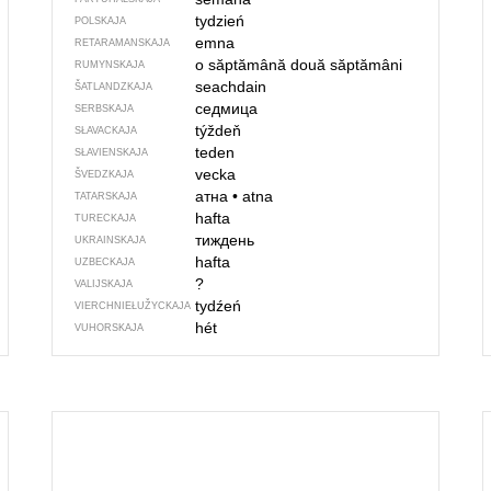
tydzień
POLSKAJA
emna
RETARAMANSKAJA
o săptămână
două săptămâni
RUMYNSKAJA
seachdain
ŠATLANDZKAJA
седмица
SERBSKAJA
týždeň
SŁAVACKAJA
teden
SŁAVIENSKAJA
vecka
ŠVEDZKAJA
атна
•
atna
TATARSKAJA
hafta
TURECKAJA
тиждень
UKRAINSKAJA
hafta
UZBECKAJA
?
VALIJSKAJA
tydźeń
VIERCHNIE­ŁUŽYCKAJA
hét
VUHORSKAJA