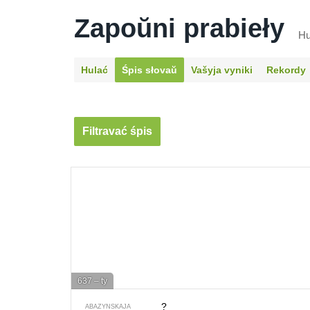
Zapoŭni prabieły
Hu
Hulać
Śpis słovaŭ
Vašyja vyniki
Rekordy
Filtravać śpis
637 – ty
?
ABAZYNSKAJA