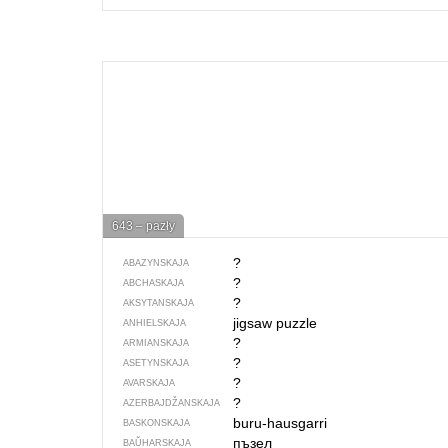
643 – pazły
?
ABAZYNSKAJA
?
ABCHASKAJA
?
AKSYTANSKAJA
jigsaw puzzle
ANHIELSKAJA
?
ARMIANSKAJA
?
ASETYNSKAJA
?
AVARSKAJA
?
AZERBAJDŽAN­SKAJA
buru-hausgarri
BASKONSKAJA
пъзел
BAŬHARSKAJA