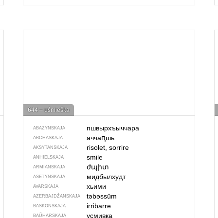
644 – uśmieška
пшвырхъыччара
ABAZYNSKAJA
аччаԥшь
ABCHASKAJA
risolet, sorrire
AKSYTANSKAJA
smile
ANHIELSKAJA
ժպիտ
ARMIANSKAJA
мидбылхудт
ASETYNSKAJA
хьими
AVARSKAJA
təbəssüm
AZERBAJDŽAN­SKAJA
irribarre
BASKONSKAJA
усмивка
BAŬHARSKAJA