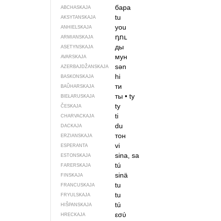
бара
ABCHASKAJA
tu
AKSYTANSKAJA
you
ANHIELSKAJA
դու
ARMIANSKAJA
ды
ASETYNSKAJA
мун
AVARSKAJA
sən
AZERBAJDŽAN­SKAJA
hi
BASKONSKAJA
ти
BAŬHARSKAJA
ты
•
ty
BIEŁARUSKAJA
ty
ČESKAJA
ti
CHARVACKAJA
du
DACKAJA
тон
ERZIANSKAJA
vi
ESPERANTA
sina, sa
ESTONSKAJA
tú
FARERSKAJA
sinä
FINSKAJA
tu
FRANCUSKAJA
tu
FRYULSKAJA
tú
HIŠPANSKAJA
εσύ
HRECKAJA