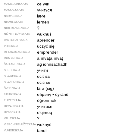
се учи
MAKIEDONSKAJA
учиться
MASKALSKAJA
lære
NARVESKAJA
lernen
NIAMIECKAJA
?
NIDERLANDZKAJA
wuknuś
NIŽNIEŁUŽYCKAJA
aprender
PARTUHALSKAJA
uczyć się
POLSKAJA
emprender
RETARAMANSKAJA
a învăța
învăț
RUMYNSKAJA
ag ionnsachadh
ŠATLANDZKAJA
учити
SERBSKAJA
učiť sa
SŁAVACKAJA
učiti se
SŁAVIENSKAJA
lära (sig)
ŠVEDZKAJA
өйрәнү
•
öyränü
TATARSKAJA
öğrenmek
TURECKAJA
учитися
UKRAINSKAJA
o‘qimoq
UZBECKAJA
?
VALIJSKAJA
wuknyć
VIERCHNIE­ŁUŽYCKAJA
tanul
VUHORSKAJA