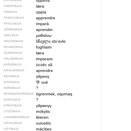
õppima
ESTONSKAJA
læra
FARERSKAJA
oppia
FINSKAJA
apprendre
FRANCUSKAJA
imparâ
FRYULSKAJA
aprender
HIŠPANSKAJA
μαθαίνω
HRECKAJA
სწავლა
stsʼɑvlɑ
HRUZINSKAJA
foghlaim
IRLANDZKAJA
læra
IŚLANDZKAJA
imparare
ITALJANSKAJA
ùczëc sã
KAŠUBSKAJA
aprendre
KATALONSKAJA
үйрену
KAZASKAJA
学
xué
KITAJSKAJA
?
KORNSKAJA
ögrenmek, oqumaq
KRYMSKA­TATARSKAJA
?
KUMYCKAJA
үйрөнүү
KYRHYSKAJA
mókytis
LITOŬSKAJA
léieren
LUKSEMBURSKAJA
vuiceitīs
ŁATHALSKAJA
mācīties
ŁATYSKAJA