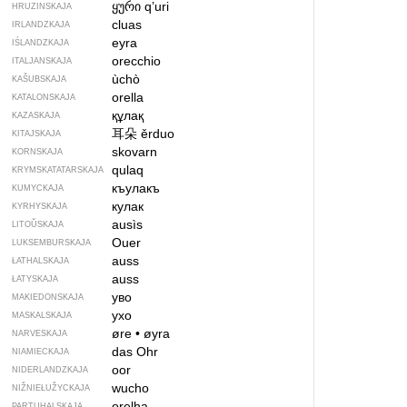
ყური
qʼuri
HRUZINSKAJA
cluas
IRLANDZKAJA
eyra
IŚLANDZKAJA
orecchio
ITALJANSKAJA
ùchò
KAŠUBSKAJA
orella
KATALONSKAJA
құлақ
KAZASKAJA
耳朵
ěrduo
KITAJSKAJA
skovarn
KORNSKAJA
qulaq
KRYMSKA­TATARSKAJA
къулакъ
KUMYCKAJA
кулак
KYRHYSKAJA
ausìs
LITOŬSKAJA
Ouer
LUKSEMBURSKAJA
auss
ŁATHALSKAJA
auss
ŁATYSKAJA
уво
MAKIEDONSKAJA
ухо
MASKALSKAJA
øre
•
øyra
NARVESKAJA
das Ohr
NIAMIECKAJA
oor
NIDERLANDZKAJA
wucho
NIŽNIEŁUŽYCKAJA
orelha
PARTUHALSKAJA