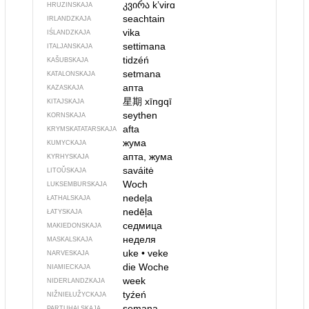
კვირა
kʼvirɑ
HRUZINSKAJA
seachtain
IRLANDZKAJA
vika
IŚLANDZKAJA
settimana
ITALJANSKAJA
tidzéń
KAŠUBSKAJA
setmana
KATALONSKAJA
апта
KAZASKAJA
星期
xīngqī
KITAJSKAJA
seythen
KORNSKAJA
afta
KRYMSKA­TATARSKAJA
жума
KUMYCKAJA
апта, жума
KYRHYSKAJA
saváitė
LITOŬSKAJA
Woch
LUKSEMBURSKAJA
nedeļa
ŁATHALSKAJA
nedēļa
ŁATYSKAJA
седмица
MAKIEDONSKAJA
неделя
MASKALSKAJA
uke
•
veke
NARVESKAJA
die Woche
NIAMIECKAJA
week
NIDERLANDZKAJA
tyźeń
NIŽNIEŁUŽYCKAJA
semana
PARTUHALSKAJA