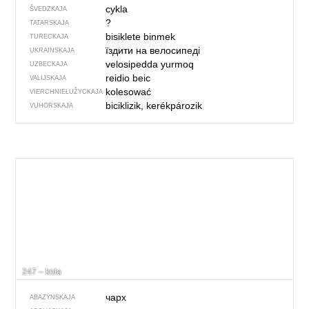
cykla
ŠVEDZKAJA
?
TATARSKAJA
bisiklete binmek
TURECKAJA
їздити на велосипеді
UKRAINSKAJA
velosipedda yurmoq
UZBECKAJA
reidio beic
VALIJSKAJA
kolesować
VIERCHNIE­ŁUŽYCKAJA
biciklizik, kerékpározik
VUHORSKAJA
247 – koła
чарх
ABAZYNSKAJA