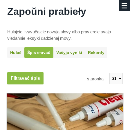
Zapoŭni prabieły
Hulajcie i vyvučajcie novyja słovy albo praviercie svajo
viedańnie leksyki dadzienaj movy.
Hulać
Śpis słovaŭ
Vašyja vyniki
Rekordy
Filtravać śpis
staronka