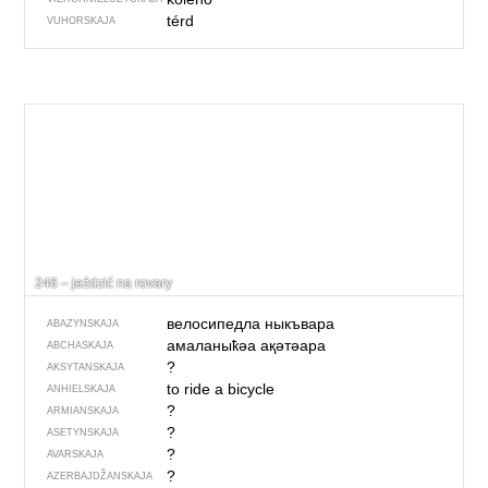
térd
VUHORSKAJA
246 – jeździć na rovary
велосипедла ны­къвара
ABAZYNSKAJA
амаланыҟәа ақәтәара
ABCHASKAJA
?
AKSYTANSKAJA
to ride a bicycle
ANHIELSKAJA
?
ARMIANSKAJA
?
ASETYNSKAJA
?
AVARSKAJA
?
AZERBAJDŽAN­SKAJA