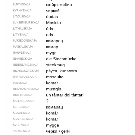
сюйрюжибин
KUMYCKAJA
чиркей
KYRHYSKAJA
úodas
LITOŬSKAJA
Moskito
LUKSEMBURSKAJA
ūds
ŁATHALSKAJA
ods
ŁATYSKAJA
комарец
MAKIEDONSKAJA
комар
MASKALSKAJA
mygg
NARVESKAJA
die Stechmücke
NIAMIECKAJA
steekmug
NIDERLANDZKAJA
pšyca, kuntwora
NIŽNIEŁUŽYCKAJA
mosquito
PARTUHALSKAJA
komar
POLSKAJA
mustgin
RETARAMANSKAJA
un țânțar
doi țânțari
RUMYNSKAJA
?
ŠATLANDZKAJA
комарац
SERBSKAJA
komár
SŁAVACKAJA
komar
SŁAVIENSKAJA
mygga
ŠVEDZKAJA
черки
•
çerki
TATARSKAJA