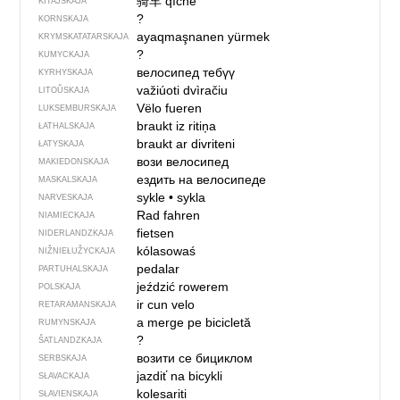
骑车
qíchē
KITAJSKAJA
?
KORNSKAJA
ayaqmaşnanen yürmek
KRYMSKA­TATARSKAJA
?
KUMYCKAJA
велосипед тебүү
KYRHYSKAJA
važiúoti dvìračiu
LITOŬSKAJA
Vëlo fueren
LUKSEMBURSKAJA
braukt iz ritiņa
ŁATHALSKAJA
braukt ar divriteni
ŁATYSKAJA
вози велосипед
MAKIEDONSKAJA
ездить на велосипеде
MASKALSKAJA
sykle
•
sykla
NARVESKAJA
Rad fahren
NIAMIECKAJA
fietsen
NIDERLANDZKAJA
kólasowaś
NIŽNIEŁUŽYCKAJA
pedalar
PARTUHALSKAJA
jeździć rowerem
POLSKAJA
ir cun velo
RETARAMANSKAJA
a merge pe bicicletă
RUMYNSKAJA
?
ŠATLANDZKAJA
возити се бициклом
SERBSKAJA
jazdiť na bicykli
SŁAVACKAJA
kolesariti
SŁAVIENSKAJA