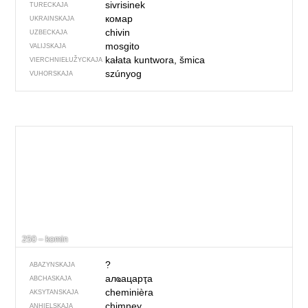
sivrisinek
TURECKAJA
комар
UKRAINSKAJA
chivin
UZBECKAJA
mosgito
VALIJSKAJA
kałata kuntwora, šmica
VIERCHNIE­ŁUŽYCKAJA
szúnyog
VUHORSKAJA
250 – komin
?
ABAZYNSKAJA
алҩацарҭа
ABCHASKAJA
cheminièra
AKSYTANSKAJA
chimney
ANHIELSKAJA