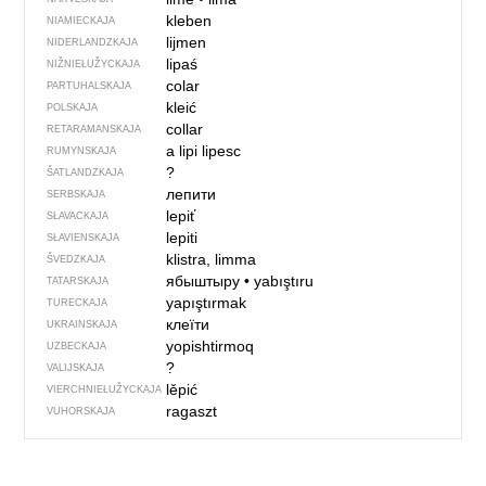
kleben
NIAMIECKAJA
lijmen
NIDERLANDZKAJA
lipaś
NIŽNIEŁUŽYCKAJA
colar
PARTUHALSKAJA
kleić
POLSKAJA
collar
RETARAMANSKAJA
a lipi
lipesc
RUMYNSKAJA
?
ŠATLANDZKAJA
лепити
SERBSKAJA
lepiť
SŁAVACKAJA
lepiti
SŁAVIENSKAJA
klistra, limma
ŠVEDZKAJA
ябыштыру
•
yabıştıru
TATARSKAJA
yapıştırmak
TURECKAJA
клеїти
UKRAINSKAJA
yopishtirmoq
UZBECKAJA
?
VALIJSKAJA
lěpić
VIERCHNIE­ŁUŽYCKAJA
ragaszt
VUHORSKAJA