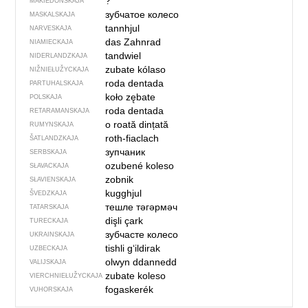
?
MAKIEDONSKAJA
зубчатое колесо
MASKALSKAJA
tannhjul
NARVESKAJA
das Zahnrad
NIAMIECKAJA
tandwiel
NIDERLANDZKAJA
zubate kólaso
NIŽNIEŁUŽYCKAJA
roda dentada
PARTUHALSKAJA
koło zębate
POLSKAJA
roda dentada
RETARAMANSKAJA
o roată dințată
RUMYNSKAJA
roth-fiaclach
ŠATLANDZKAJA
зупчаник
SERBSKAJA
ozubené koleso
SŁAVACKAJA
zobnik
SŁAVIENSKAJA
kugghjul
ŠVEDZKAJA
тешле тәгәрмәч
TATARSKAJA
dişli çark
TURECKAJA
зубчасте колесо
UKRAINSKAJA
tishli g‘ildirak
UZBECKAJA
olwyn ddannedd
VALIJSKAJA
zubate koleso
VIERCHNIE­ŁUŽYCKAJA
fogaskerék
VUHORSKAJA