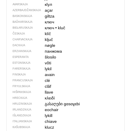
кIул
AVARSKAJA
açar
AZERBAJDŽAN­SKAJA
giltza
BASKONSKAJA
ключ
BAŬHARSKAJA
ключ
•
kluč
BIEŁARUSKAJA
klíč
ČESKAJA
ključ
CHARVACKAJA
nøgle
DACKAJA
панжома
ERZIANSKAJA
ŝlosilo
ESPERANTA
võti
ESTONSKAJA
lykil
FARERSKAJA
avain
FINSKAJA
clé
FRANCUSKAJA
clâf
FRYULSKAJA
llave
HIŠPANSKAJA
κλειδί
HRECKAJA
გასაღები
gɑsɑɣɛbi
HRUZINSKAJA
eochair
IRLANDZKAJA
lykill
IŚLANDZKAJA
chiave
ITALJANSKAJA
klucz
KAŠUBSKAJA