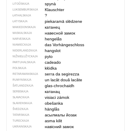
spynà
LITOŬSKAJA
Klauschter
LUKSEMBURSKAJA
?
ŁATHALSKAJA
piekaramā slēdzene
ŁATYSKAJA
катанец
MAKIEDONSKAJA
навесной замок
MASKALSKAJA
hengelås
NARVESKAJA
das Vorhängeschloss
NIAMIECKAJA
hangslot
NIDERLANDZKAJA
pyto
NIŽNIEŁUŽYCKAJA
cadeado
PARTUHALSKAJA
kłódka
POLSKAJA
serra da segirezza
RETARAMANSKAJA
un lacăt
două lacăte
RUMYNSKAJA
glas-chrochaidh
ŠATLANDZKAJA
катанац
SERBSKAJA
visiaci zámok
SŁAVACKAJA
obešanka
SŁAVIENSKAJA
hänglås
ŠVEDZKAJA
асылмалы йозак
TATARSKAJA
asma kilit
TURECKAJA
навісний замок
UKRAINSKAJA