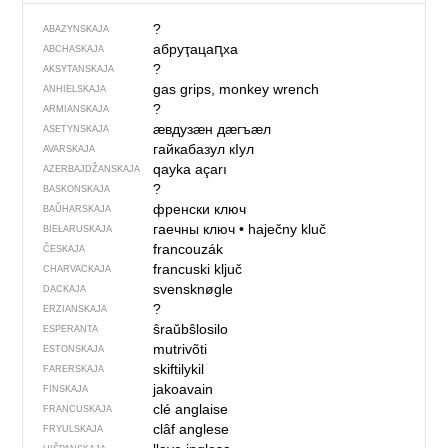
?
ABAZYNSKAJA
абруҭацаԥха
ABCHASKAJA
?
AKSYTANSKAJA
gas grips, monkey wrench
ANHIELSKAJA
?
ARMIANSKAJA
ӕвдузӕн дӕгъӕл
ASETYNSKAJA
гайкабазул кIул
AVARSKAJA
qayka açarı
AZERBAJDŽAN­SKAJA
?
BASKONSKAJA
френски ключ
BAŬHARSKAJA
гаечны ключ
•
haječny kluč
BIEŁARUSKAJA
francouzák
ČESKAJA
francuski ključ
CHARVACKAJA
svensknøgle
DACKAJA
?
ERZIANSKAJA
ŝraŭbŝlosilo
ESPERANTA
mutrivõti
ESTONSKAJA
skiftilykil
FARERSKAJA
jakoavain
FINSKAJA
clé anglaise
FRANCUSKAJA
clâf anglese
FRYULSKAJA