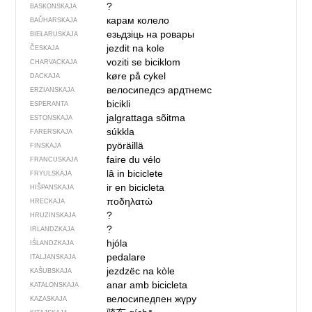
?
BASKONSKAJA
карам колело
BAŬHARSKAJA
езьдзіць на ровары
BIEŁARUSKAJA
jezdit na kole
ČESKAJA
voziti se biciklom
CHARVACKAJA
køre på cykel
DACKAJA
велосипедсэ ардтнемс
ERZIANSKAJA
bicikli
ESPERANTA
jalgrattaga sõitma
ESTONSKAJA
súkkla
FARERSKAJA
pyöräillä
FINSKAJA
faire du vélo
FRANCUSKAJA
lâ in biciclete
FRYULSKAJA
ir en bicicleta
HIŠPANSKAJA
ποδηλατώ
HRECKAJA
?
HRUZINSKAJA
?
IRLANDZKAJA
hjóla
IŚLANDZKAJA
pedalare
ITALJANSKAJA
jezdzëc na kòle
KAŠUBSKAJA
anar amb bicicleta
KATALONSKAJA
велосипедпен жүру
KAZASKAJA