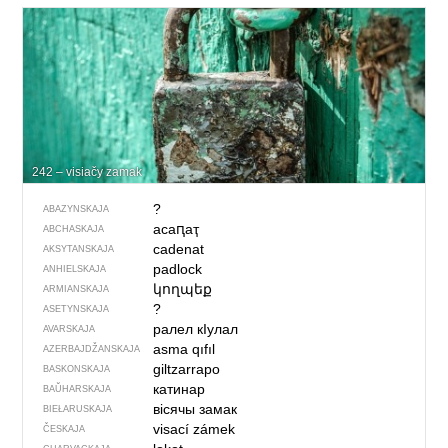
242 – visiačy zamak
?
ABAZYNSKAJA
асаԥаҭ
ABCHASKAJA
cadenat
AKSYTANSKAJA
padlock
ANHIELSKAJA
կողպեք
ARMIANSKAJA
?
ASETYNSKAJA
ралел кIулал
AVARSKAJA
asma qıfıl
AZERBAJDŽAN­SKAJA
giltzarrapo
BASKONSKAJA
катинар
BAŬHARSKAJA
вісячы замак
BIEŁARUSKAJA
visací zámek
ČESKAJA