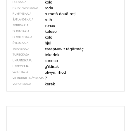
koło
POLSKAJA
roda
RETARAMANSKAJA
o roată
două roți
RUMYNSKAJA
roth
ŠATLANDZKAJA
точак
SERBSKAJA
koleso
SŁAVACKAJA
kolo
SŁAVIENSKAJA
hjul
ŠVEDZKAJA
тәгәрмәч
•
tägärmäç
TATARSKAJA
tekerlek
TURECKAJA
колесо
UKRAINSKAJA
gʻildirak
UZBECKAJA
olwyn, rhod
VALIJSKAJA
?
VIERCHNIE­ŁUŽYCKAJA
kerék
VUHORSKAJA