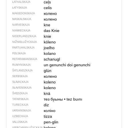
ceļs
ŁATHALSKAJA
celis
ŁATYSKAJA
колено
MAKIEDONSKAJA
колено
MASKALSKAJA
kne
NARVESKAJA
das Knie
NIAMIECKAJA
knie
NIDERLANDZKAJA
kóleno
NIŽNIEŁUŽYCKAJA
joelho
PARTUHALSKAJA
kolano
POLSKAJA
schanugl
RETARAMANSKAJA
un genunchi
doi genunchi
RUMYNSKAJA
glùn
ŠATLANDZKAJA
колено
SERBSKAJA
koleno
SŁAVACKAJA
koleno
SŁAVIENSKAJA
knä
ŠVEDZKAJA
тез буыны
•
tez buını
TATARSKAJA
diz
TURECKAJA
коліно
UKRAINSKAJA
tizza
UZBECKAJA
pen-glin
VALIJSKAJA
koleno
VIERCHNIE­ŁUŽYCKAJA