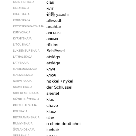
clau
KATALONSKAJA
кілт
KAZASKAJA
钥匙
yàoshi
KITAJSKAJA
alhwedh
KORNSKAJA
anahtar
KRYMSKA­TATARSKAJA
ачгъыч
KUMYCKAJA
ачкыч
KYRHYSKAJA
rãktas
LITOŬSKAJA
Schlëssel
LUKSEMBURSKAJA
atslāgs
ŁATHALSKAJA
atslēga
ŁATYSKAJA
клуч
MAKIEDONSKAJA
ключ
MASKALSKAJA
nøkkel
•
nykel
NARVESKAJA
der Schlüssel
NIAMIECKAJA
sleutel
NIDERLANDZKAJA
kluc
NIŽNIEŁUŽYCKAJA
chave
PARTUHALSKAJA
klucz
POLSKAJA
clav
RETARAMANSKAJA
o cheie
două chei
RUMYNSKAJA
iuchair
ŠATLANDZKAJA
кључ
SERBSKAJA