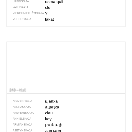
osma qulf
UZBECKAJA
clo
VALIJSKAJA
?
VIERCHNIE­ŁUŽYCKAJA
lakat
VUHORSKAJA
243 – kluč
цIапха
ABAZYNSKAJA
ацаԥха
ABCHASKAJA
clau
AKSYTANSKAJA
key
ANHIELSKAJA
բանալի
ARMIANSKAJA
дӕгъӕл
ASETYNSKAJA