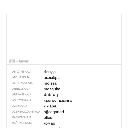
249 – kamar
гIвыда
ABAZYNSKAJA
акәыбры
ABCHASKAJA
moissal
AKSYTANSKAJA
mosquito
ANHIELSKAJA
մոծակ
ARMIANSKAJA
къогъо, дзынга
ASETYNSKAJA
кIкIара
AVARSKAJA
ağcaqanad
AZERBAJDŽAN­SKAJA
eltxo
BASKONSKAJA
комар
BAŬHARSKAJA