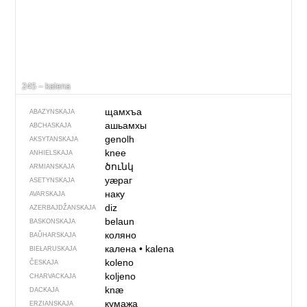
245 – kalena
щамхъа
ABAZYNSKAJA
ашьамхы
ABCHASKAJA
genolh
AKSYTANSKAJA
knee
ANHIELSKAJA
ծունկ
ARMIANSKAJA
уӕраг
ASETYNSKAJA
наку
AVARSKAJA
diz
AZERBAJDŽAN­SKAJA
belaun
BASKONSKAJA
коляно
BAŬHARSKAJA
калена
•
kalena
BIEŁARUSKAJA
koleno
ČESKAJA
koljeno
CHARVACKAJA
knæ
DACKAJA
кумажа
ERZIANSKAJA