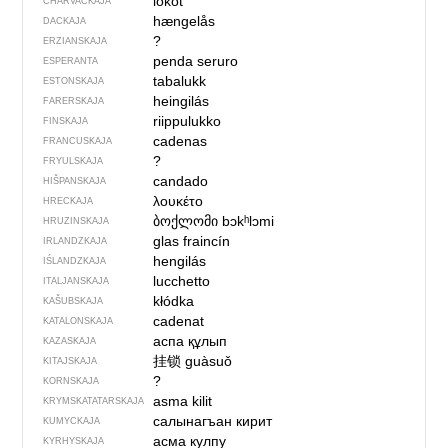
lokot
CHARVACKAJA
hængelås
DACKAJA
?
ERZIANSKAJA
penda seruro
ESPERANTA
tabalukk
ESTONSKAJA
heingilás
FARERSKAJA
riippulukko
FINSKAJA
cadenas
FRANCUSKAJA
?
FRYULSKAJA
candado
HIŠPANSKAJA
λουκέτο
HRECKAJA
ბოქლომი
bɔkʰlɔmi
HRUZINSKAJA
glas fraincín
IRLANDZKAJA
hengilás
IŚLANDZKAJA
lucchetto
ITALJANSKAJA
kłódka
KAŠUBSKAJA
cadenat
KATALONSKAJA
аспа құлып
KAZASKAJA
挂锁
guàsuǒ
KITAJSKAJA
?
KORNSKAJA
asma kilit
KRYMSKA­TATARSKAJA
салынагъан кирит
KUMYCKAJA
асма кулпу
KYRHYSKAJA