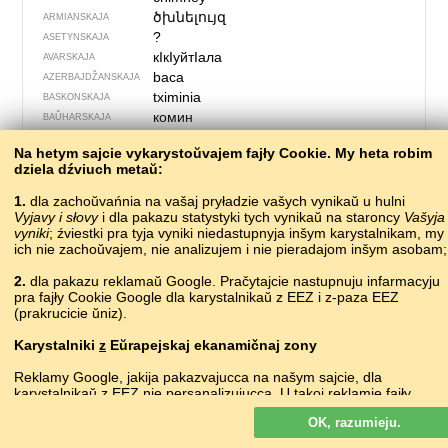
ծխնելույզ
ARMIANSKAJA
?
ASETYNSKAJA
кIкIуйтIала
AVARSKAJA
baca
AZERBAJDŽAN­SKAJA
tximinia
BASKONSKAJA
комин
BAŬHARSKAJA
комін
•
komin
BIEŁARUSKAJA
Na hetym sajcie vykarystoŭvajem fajły Cookie. My heta robim
komín
ČESKAJA
dziela dźviuch metaŭ:
dimnjak
CHARVACKAJA
skorsten
DACKAJA
1.
dla zachoŭvańnia na vašaj pryładzie vašych vynikaŭ u hulni
Vyjavy i słovy
i dla pakazu statystyki tych vynikaŭ na staroncy
качамонь турба
Vašyja
ERZIANSKAJA
vyniki
; źviestki pra tyja vyniki niedastupnyja inšym karystalnikam, my
kamentubo
ESPERANTA
ich nie zachoŭvajem, nie analizujem i nie pieradajom inšym asobam;
korsten
ESTONSKAJA
skorsteinur
FARERSKAJA
2.
dla pakazu reklamaŭ Google. Pračytajcie nastupnuju infarmacyju
pra fajły Cookie Google dla karystalnikaŭ z EEZ i z-paza EEZ
savupiippu
FINSKAJA
(prakrucicie ŭniz).
cheminée
FRANCUSKAJA
ciminiere
FRYULSKAJA
Karystalniki
z
Eŭrapejskaj ekanamičnaj zony
chimenea
HIŠPANSKAJA
Reklamy Google, jakija pakazvajucca na našym sajcie, dla
φουγάρο, καπνοδόχος
HRECKAJA
karystalnikaŭ z EEZ
nie
persanalizujucca. U takoj reklamie fajły
საკვამური
sɑkʼvɑmuri
HRUZINSKAJA
cookie nie vykarystoŭvajucca dla persanalizacyi abjavaŭ, ale słužać
simléar
IRLANDZKAJA
OK, razumieju.
dla abmiežavańnia častaty pakazaŭ, padrych­toŭki zvodnych
reykháfur, skorsteinn
IŚLANDZKAJA
spravazdač, a taksama dla abarony ad machlarstva i złoŭžyvańnia.