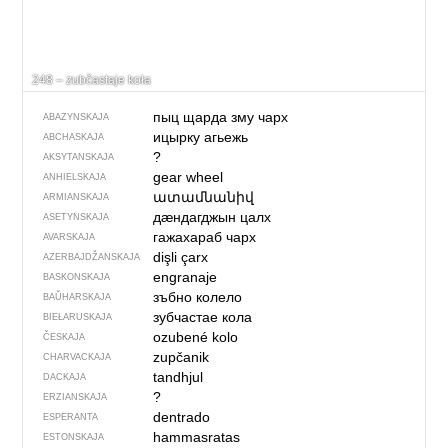
248 – zubčastaje koła
пыц щарда зму чарх
ABAZYNSKAJA
ицырку агьежь
ABCHASKAJA
?
AKSYTANSKAJA
gear wheel
ANHIELSKAJA
ատամնանիվ
ARMIANSKAJA
дӕндагджын цалх
ASETYNSKAJA
гажахараб чарх
AVARSKAJA
dişli çarx
AZERBAJDŽAN­SKAJA
engranaje
BASKONSKAJA
зъбно колело
BAŬHARSKAJA
зубчастае кола
BIEŁARUSKAJA
ozubené kolo
ČESKAJA
zupčanik
CHARVACKAJA
tandhjul
DACKAJA
?
ERZIANSKAJA
dentrado
ESPERANTA
hammasratas
ESTONSKAJA