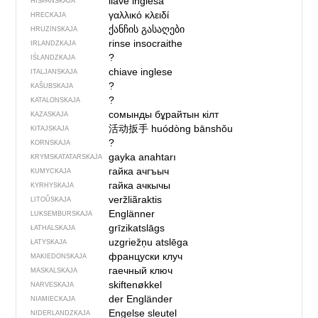
llave inglesa
HIŠPANSKAJA
γαλλικό κλειδί
HRECKAJA
ქანჩის გასაღები
HRUZINSKAJA
rinse insocraithe
IRLANDZKAJA
?
IŚLANDZKAJA
chiave inglese
ITALJANSKAJA
?
KAŠUBSKAJA
?
KATALONSKAJA
сомынды бұрайтын кілт
KAZASKAJA
活动扳手
huódòng bānshǒu
KITAJSKAJA
?
KORNSKAJA
gayka anahtarı
KRYMSKA­TATARSKAJA
гайка ачгъыч
KUMYCKAJA
гайка ачкычы
KYRHYSKAJA
veržliãraktis
LITOŬSKAJA
Englänner
LUKSEMBURSKAJA
grīzikatslāgs
ŁATHALSKAJA
uzgriežņu atslēga
ŁATYSKAJA
француски клуч
MAKIEDONSKAJA
гаечный ключ
MASKALSKAJA
skiftenøkkel
NARVESKAJA
der Engländer
NIAMIECKAJA
Engelse sleutel
NIDERLANDZKAJA