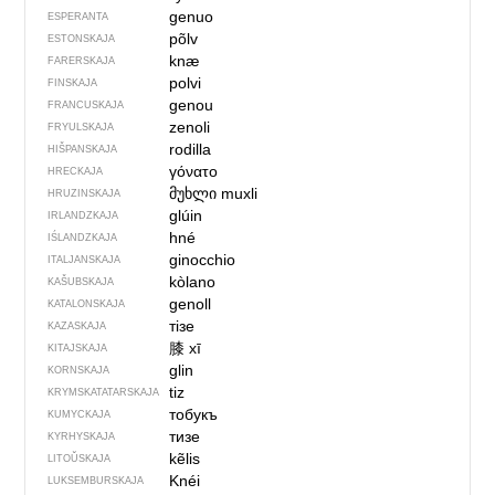
genuo
ESPERANTA
põlv
ESTONSKAJA
knæ
FARERSKAJA
polvi
FINSKAJA
genou
FRANCUSKAJA
zenoli
FRYULSKAJA
rodilla
HIŠPANSKAJA
γόνατο
HRECKAJA
მუხლი
muxli
HRUZINSKAJA
glúin
IRLANDZKAJA
hné
IŚLANDZKAJA
ginocchio
ITALJANSKAJA
kòlano
KAŠUBSKAJA
genoll
KATALONSKAJA
тізе
KAZASKAJA
膝
xī
KITAJSKAJA
glin
KORNSKAJA
tiz
KRYMSKA­TATARSKAJA
тобукъ
KUMYCKAJA
тизе
KYRHYSKAJA
kẽlis
LITOŬSKAJA
Knéi
LUKSEMBURSKAJA