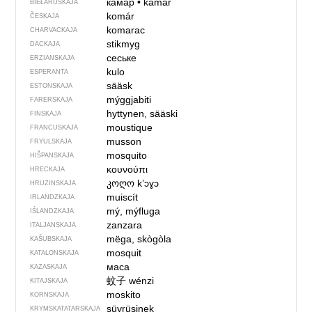
камар
•
kamar
BIEŁARUSKAJA
komár
ČESKAJA
komarac
CHARVACKAJA
stikmyg
DACKAJA
сеське
ERZIANSKAJA
kulo
ESPERANTA
sääsk
ESTONSKAJA
mýggjabiti
FARERSKAJA
hyttynen, sääski
FINSKAJA
moustique
FRANCUSKAJA
musson
FRYULSKAJA
mosquito
HIŠPANSKAJA
κουνούπι
HRECKAJA
კოღო
kʼɔɣɔ
HRUZINSKAJA
muiscít
IRLANDZKAJA
mý, mýfluga
IŚLANDZKAJA
zanzara
ITALJANSKAJA
mëga, skògòla
KAŠUBSKAJA
mosquit
KATALONSKAJA
маса
KAZASKAJA
蚊子
wénzi
KITAJSKAJA
moskito
KORNSKAJA
süyrüsinek
KRYMSKA­TATARSKAJA