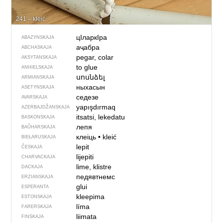
241 – kleić
цIларкIра
ABAZYNSKAJA
аҷабра
ABCHASKAJA
pegar, colar
AKSYTANSKAJA
to glue
ANHIELSKAJA
սոսնձել
ARMIANSKAJA
ныхасын
ASETYNSKAJA
седезе
AVARSKAJA
yapışdırmaq
AZERBAJDŽAN­SKAJA
itsatsi, lekedatu
BASKONSKAJA
лепя
BAŬHARSKAJA
клеіць
•
kleić
BIEŁARUSKAJA
lepit
ČESKAJA
lijepiti
CHARVACKAJA
lime, klistre
DACKAJA
педявтнемс
ERZIANSKAJA
glui
ESPERANTA
kleepima
ESTONSKAJA
líma
FARERSKAJA
liimata
FINSKAJA