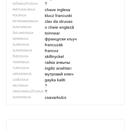
?
NIŽNIEŁUŽYCKAJA
chave inglesa
PARTUHALSKAJA
klucz francuski
POLSKAJA
clav da struvas
RETARAMANSKAJA
o cheie engleză
RUMYNSKAJA
toinnear
ŠATLANDZKAJA
француски кључ
SERBSKAJA
francuzák
SŁAVACKAJA
francoz
SŁAVIENSKAJA
skiftnyckel
ŠVEDZKAJA
гайка ачкычы
TATARSKAJA
ingiliz anahtarı
TURECKAJA
мутровий ключ
UKRAINSKAJA
gayka kaliti
UZBECKAJA
?
VALIJSKAJA
?
VIERCHNIE­ŁUŽYCKAJA
csavarkulcs
VUHORSKAJA