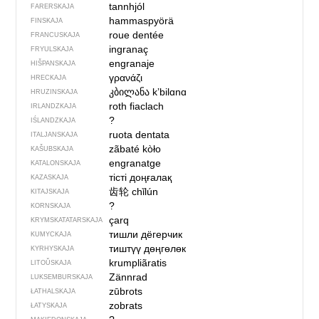
tannhjól
FARERSKAJA
hammaspyörä
FINSKAJA
roue dentée
FRANCUSKAJA
ingranaç
FRYULSKAJA
engranaje
HIŠPANSKAJA
γρανάζι
HRECKAJA
კბილანა
kʼbilɑnɑ
HRUZINSKAJA
roth fiaclach
IRLANDZKAJA
?
IŚLANDZKAJA
ruota dentata
ITALJANSKAJA
zãbaté kòło
KAŠUBSKAJA
engranatge
KATALONSKAJA
тісті доңғалақ
KAZASKAJA
齿轮
chǐlún
KITAJSKAJA
?
KORNSKAJA
çarq
KRYMSKA­TATARSKAJA
тишли дёгерчик
KUMYCKAJA
тиштүү дөңгөлөк
KYRHYSKAJA
krumpliãratis
LITOŬSKAJA
Zännrad
LUKSEMBURSKAJA
zūbrots
ŁATHALSKAJA
zobrats
ŁATYSKAJA