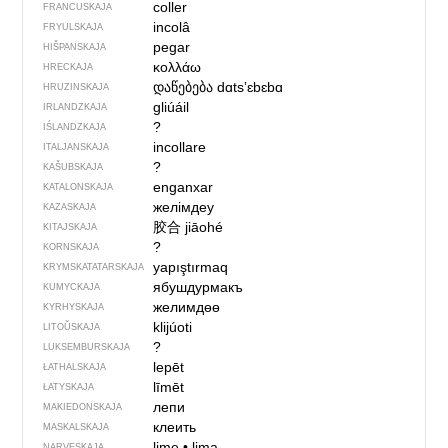
coller
FRANCUSKAJA
incolâ
FRYULSKAJA
pegar
HIŠPANSKAJA
κολλάω
HRECKAJA
დაწებება
dɑtsʼɛbɛbɑ
HRUZINSKAJA
gliúáil
IRLANDZKAJA
?
IŚLANDZKAJA
incollare
ITALJANSKAJA
?
KAŠUBSKAJA
enganxar
KATALONSKAJA
желімдеу
KAZASKAJA
胶合
jiāohé
KITAJSKAJA
?
KORNSKAJA
yapıştırmaq
KRYMSKA­TATARSKAJA
ябушдурмакъ
KUMYCKAJA
желимдөө
KYRHYSKAJA
klijúoti
LITOŬSKAJA
?
LUKSEMBURSKAJA
lepēt
ŁATHALSKAJA
līmēt
ŁATYSKAJA
лепи
MAKIEDONSKAJA
клеить
MASKALSKAJA
lime
•
lima
NARVESKAJA