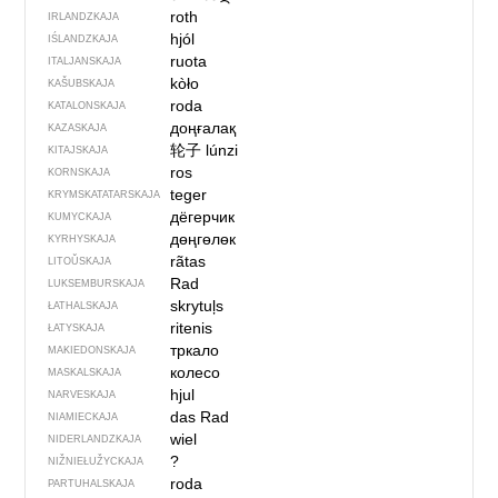
roth
IRLANDZKAJA
hjól
IŚLANDZKAJA
ruota
ITALJANSKAJA
kòło
KAŠUBSKAJA
roda
KATALONSKAJA
доңғалақ
KAZASKAJA
轮子
lúnzi
KITAJSKAJA
ros
KORNSKAJA
teger
KRYMSKA­TATARSKAJA
дёгерчик
KUMYCKAJA
дөңгөлөк
KYRHYSKAJA
rãtas
LITOŬSKAJA
Rad
LUKSEMBURSKAJA
skrytuļs
ŁATHALSKAJA
ritenis
ŁATYSKAJA
тркало
MAKIEDONSKAJA
колесо
MASKALSKAJA
hjul
NARVESKAJA
das Rad
NIAMIECKAJA
wiel
NIDERLANDZKAJA
?
NIŽNIEŁUŽYCKAJA
roda
PARTUHALSKAJA