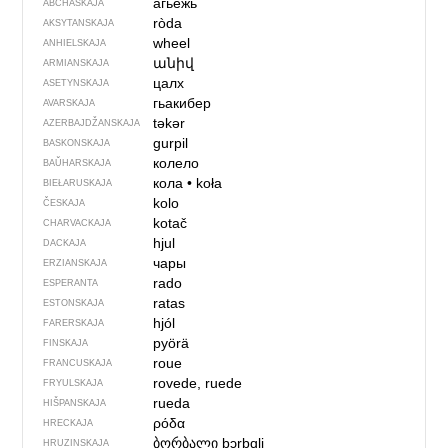
агьежь
ABCHASKAJA
ròda
AKSYTANSKAJA
wheel
ANHIELSKAJA
անիվ
ARMIANSKAJA
цалх
ASETYNSKAJA
гьакибер
AVARSKAJA
təkər
AZERBAJDŽAN­SKAJA
gurpil
BASKONSKAJA
колело
BAŬHARSKAJA
кола
•
koła
BIEŁARUSKAJA
kolo
ČESKAJA
kotač
CHARVACKAJA
hjul
DACKAJA
чары
ERZIANSKAJA
rado
ESPERANTA
ratas
ESTONSKAJA
hjól
FARERSKAJA
pyörä
FINSKAJA
roue
FRANCUSKAJA
rovede, ruede
FRYULSKAJA
rueda
HIŠPANSKAJA
ρόδα
HRECKAJA
ბორბალი
bɔrbɑli
HRUZINSKAJA