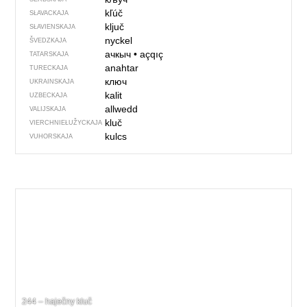
kľúč
SŁAVACKAJA
ključ
SŁAVIENSKAJA
nyckel
ŠVEDZKAJA
ачкыч
•
açqıç
TATARSKAJA
anahtar
TURECKAJA
ключ
UKRAINSKAJA
kalit
UZBECKAJA
allwedd
VALIJSKAJA
kluč
VIERCHNIE­ŁUŽYCKAJA
kulcs
VUHORSKAJA
244 – haječny kluč