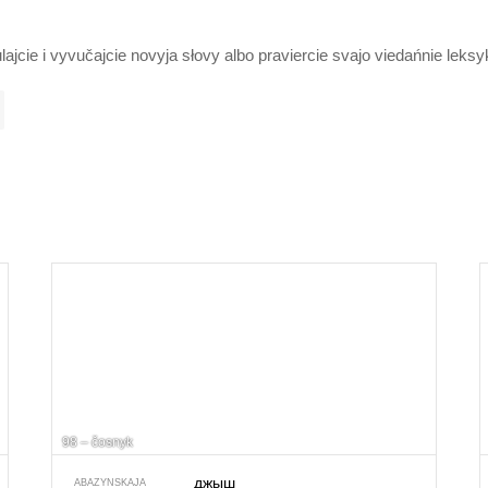
lajcie i vyvučajcie novyja słovy albo praviercie svajo viedańnie leks
98 – čosnyk
джыш
ABAZYNSKAJA