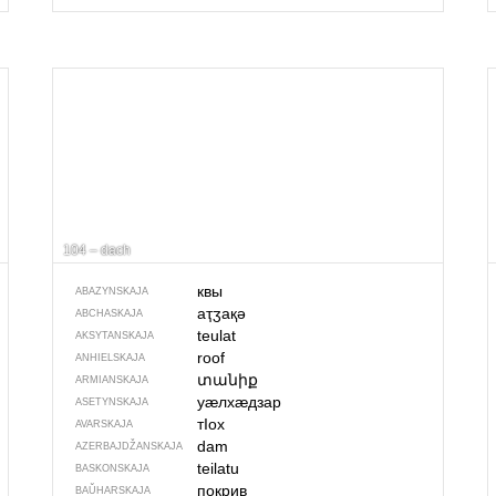
104 – dach
квы
ABAZYNSKAJA
аҭӡақә
ABCHASKAJA
teulat
AKSYTANSKAJA
roof
ANHIELSKAJA
տանիք
ARMIANSKAJA
уӕлхӕдзар
ASETYNSKAJA
тIох
AVARSKAJA
dam
AZERBAJDŽAN­SKAJA
teilatu
BASKONSKAJA
покрив
BAŬHARSKAJA