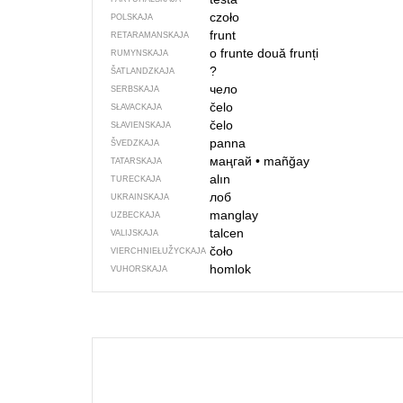
czoło
POLSKAJA
frunt
RETARAMANSKAJA
o frunte
două frunți
RUMYNSKAJA
?
ŠATLANDZKAJA
чело
SERBSKAJA
čelo
SŁAVACKAJA
čelo
SŁAVIENSKAJA
panna
ŠVEDZKAJA
маңгай
•
mañğay
TATARSKAJA
alın
TURECKAJA
лоб
UKRAINSKAJA
manglay
UZBECKAJA
talcen
VALIJSKAJA
čoło
VIERCHNIE­ŁUŽYCKAJA
homlok
VUHORSKAJA