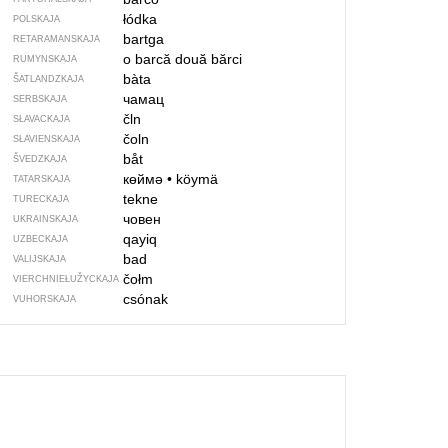
łódka
POLSKAJA
bartga
RETARAMANSKAJA
o barcă
două bărci
RUMYNSKAJA
bàta
ŠATLANDZKAJA
чамац
SERBSKAJA
čln
SŁAVACKAJA
čoln
SŁAVIENSKAJA
båt
ŠVEDZKAJA
көймә
•
köymä
TATARSKAJA
tekne
TURECKAJA
човен
UKRAINSKAJA
qayiq
UZBECKAJA
bad
VALIJSKAJA
čołm
VIERCHNIE­ŁUŽYCKAJA
csónak
VUHORSKAJA