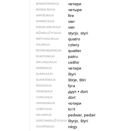
четири
MAKIEDONSKAJA
четыре
MASKALSKAJA
fire
NARVESKAJA
vier
NIAMIECKAJA
vier
NIDERLANDZKAJA
styrjo, styri
NIŽNIEŁUŽYCKAJA
quatro
PARTUHALSKAJA
cztery
POLSKAJA
quatter
RETARAMANSKAJA
patru
RUMYNSKAJA
ceithir
ŠATLANDZKAJA
четири
SERBSKAJA
štyri
SŁAVACKAJA
štirje, štiri
SŁAVIENSKAJA
fyra
ŠVEDZKAJA
дүрт
•
dürt
TATARSKAJA
dört
TURECKAJA
чотири
UKRAINSKAJA
to‘rt
UZBECKAJA
pedwar, pedair
VALIJSKAJA
štyrjo, štyri
VIERCHNIE­ŁUŽYCKAJA
négy
VUHORSKAJA