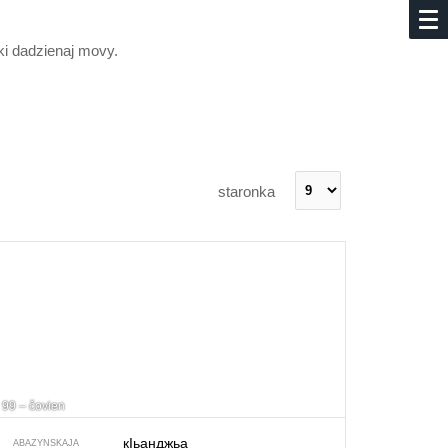
yki dadzienaj movy.
staronka
99 – čovien
кIьанджьа
ABAZYNSKAJA