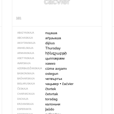
čaćvier
101
пщаша
ABAZYNSKAJA
аԥшьаша
ABCHASKAJA
dijòus
AKSYTANSKAJA
Thursday
ANHIELSKAJA
հինգշաբթի
ARMIANSKAJA
цыппӕрӕм
ASETYNSKAJA
хамиз
AVARSKAJA
cümə axşamı
AZERBAJDŽAN­SKAJA
ostegun
BASKONSKAJA
четвъртък
BAŬHARSKAJA
чацьвер
•
čaćvier
BIEŁARUSKAJA
čtvrtek
ČESKAJA
četvrtak
CHARVACKAJA
torsdag
DACKAJA
калоньчи
ERZIANSKAJA
ĵaŭdo
ESPERANTA