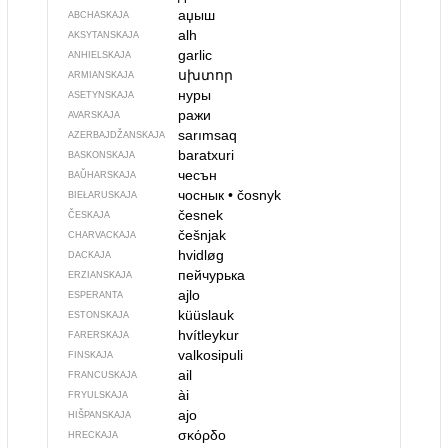
аџыш
ABCHASKAJA
alh
AKSYTANSKAJA
garlic
ANHIELSKAJA
սխտոր
ARMIANSKAJA
нуры
ASETYNSKAJA
ражи
AVARSKAJA
sarımsaq
AZERBAJDŽAN­SKAJA
baratxuri
BASKONSKAJA
чесън
BAŬHARSKAJA
чоснык
•
čosnyk
BIEŁARUSKAJA
česnek
ČESKAJA
češnjak
CHARVACKAJA
hvidløg
DACKAJA
пейчурька
ERZIANSKAJA
ajlo
ESPERANTA
küüslauk
ESTONSKAJA
hvítleykur
FARERSKAJA
valkosipuli
FINSKAJA
ail
FRANCUSKAJA
ài
FRYULSKAJA
ajo
HIŠPANSKAJA
σκόρδο
HRECKAJA