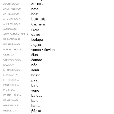
анышь
ABCHASKAJA
batèu
AKSYTANSKAJA
boat
ANHIELSKAJA
նավակ
ARMIANSKAJA
бӕлӕгъ
ASETYNSKAJA
гама
AVARSKAJA
qayıq
AZERBAJDŽAN­SKAJA
txalupa
BASKONSKAJA
лодка
BAŬHARSKAJA
човен
•
čovien
BIEŁARUSKAJA
člun
ČESKAJA
čamac
CHARVACKAJA
båd
DACKAJA
венч
ERZIANSKAJA
boato
ESPERANTA
paat
ESTONSKAJA
bátur
FARERSKAJA
vene
FINSKAJA
bateau
FRANCUSKAJA
batel
FRYULSKAJA
barca
HIŠPANSKAJA
βάρκα
HRECKAJA