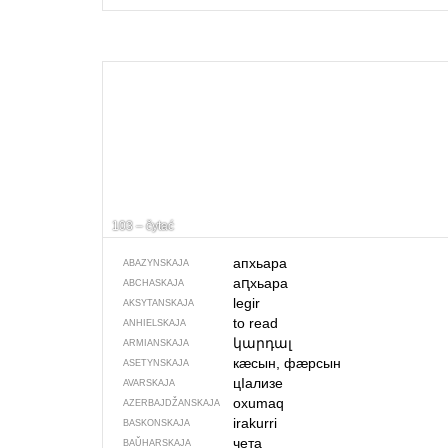
103 – čytać
апхьара
ABAZYNSKAJA
аԥхьара
ABCHASKAJA
legir
AKSYTANSKAJA
to read
ANHIELSKAJA
կարդալ
ARMIANSKAJA
кӕсын, фӕрсын
ASETYNSKAJA
цIализе
AVARSKAJA
oxumaq
AZERBAJDŽAN­SKAJA
irakurri
BASKONSKAJA
чета
BAŬHARSKAJA