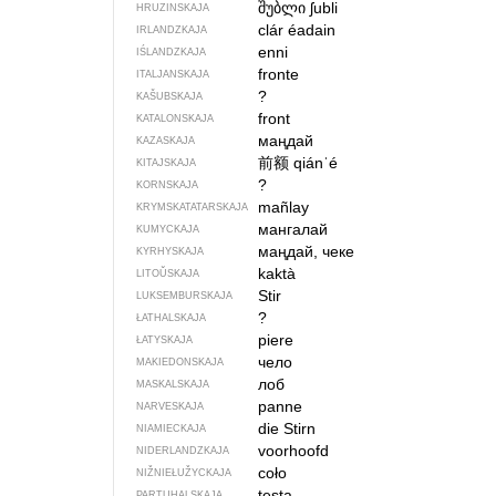
შუბლი
ʃubli
HRUZINSKAJA
clár éadain
IRLANDZKAJA
enni
IŚLANDZKAJA
fronte
ITALJANSKAJA
?
KAŠUBSKAJA
front
KATALONSKAJA
маңдай
KAZASKAJA
前额
qiánˈé
KITAJSKAJA
?
KORNSKAJA
mañlay
KRYMSKA­TATARSKAJA
мангалай
KUMYCKAJA
маңдай, чеке
KYRHYSKAJA
kaktà
LITOŬSKAJA
Stir
LUKSEMBURSKAJA
?
ŁATHALSKAJA
piere
ŁATYSKAJA
чело
MAKIEDONSKAJA
лоб
MASKALSKAJA
panne
NARVESKAJA
die Stirn
NIAMIECKAJA
voorhoofd
NIDERLANDZKAJA
coło
NIŽNIEŁUŽYCKAJA
testa
PARTUHALSKAJA