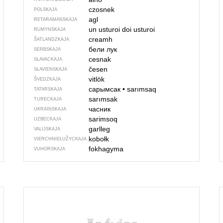
czosnek
POLSKAJA
agl
RETARAMANSKAJA
un usturoi
doi usturoi
RUMYNSKAJA
creamh
ŠATLANDZKAJA
бели лук
SERBSKAJA
cesnak
SŁAVACKAJA
česen
SŁAVIENSKAJA
vitlök
ŠVEDZKAJA
сарымсак
•
sarımsaq
TATARSKAJA
sarımsak
TURECKAJA
часник
UKRAINSKAJA
sarimsoq
UZBECKAJA
garlleg
VALIJSKAJA
kobołk
VIERCHNIE­ŁUŽYCKAJA
fokhagyma
VUHORSKAJA