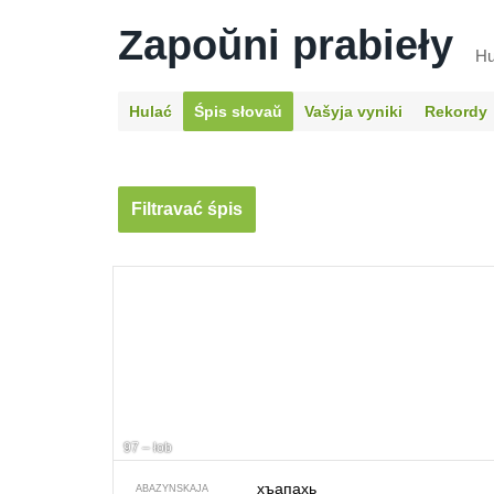
Zapoŭni prabieły
Hu
Hulać
Śpis słovaŭ
Vašyja vyniki
Rekordy
Filtravać śpis
97 – łob
хъапахь
ABAZYNSKAJA