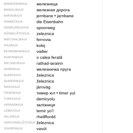
железница
MAKIEDONSKAJA
железная дорога
MASKALSKAJA
jernbane
•
jarnbane
NARVESKAJA
die Eisenbahn
NIAMIECKAJA
spoorweg
NIDERLANDZKAJA
zeleznica
NIŽNIEŁUŽYCKAJA
ferrovia
PARTUHALSKAJA
kolej
POLSKAJA
viafier
RETARAMANSKAJA
o calea ferată
RUMYNSKAJA
rathad-iarainn
ŠATLANDZKAJA
железничка пруга
SERBSKAJA
železnica
SŁAVACKAJA
železnica
SŁAVIENSKAJA
järnväg
ŠVEDZKAJA
тимер юл
•
timer yul
TATARSKAJA
demiryolu
TURECKAJA
залізниця
UKRAINSKAJA
temir yoʻl
UZBECKAJA
rheilffordd
VALIJSKAJA
železnica
VIERCHNIE­ŁUŽYCKAJA
vasút
VUHORSKAJA