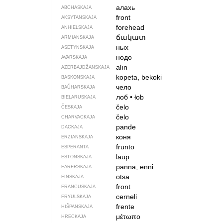
алахь
ABCHASKAJA
front
AKSYTANSKAJA
forehead
ANHIELSKAJA
ճակատ
ARMIANSKAJA
ных
ASETYNSKAJA
нодо
AVARSKAJA
alın
AZERBAJDŽAN­SKAJA
kopeta, bekoki
BASKONSKAJA
чело
BAŬHARSKAJA
лоб
•
łob
BIEŁARUSKAJA
čelo
ČESKAJA
čelo
CHARVACKAJA
pande
DACKAJA
коня
ERZIANSKAJA
frunto
ESPERANTA
laup
ESTONSKAJA
panna, enni
FARERSKAJA
otsa
FINSKAJA
front
FRANCUSKAJA
cerneli
FRYULSKAJA
frente
HIŠPANSKAJA
μέτωπο
HRECKAJA