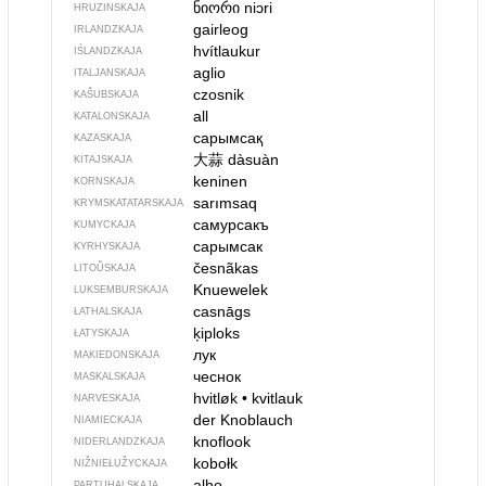
ნიორი
niɔri
HRUZINSKAJA
gairleog
IRLANDZKAJA
hvítlaukur
IŚLANDZKAJA
aglio
ITALJANSKAJA
czosnik
KAŠUBSKAJA
all
KATALONSKAJA
сарымсақ
KAZASKAJA
大蒜
dàsuàn
KITAJSKAJA
keninen
KORNSKAJA
sarımsaq
KRYMSKA­TATARSKAJA
самурсакъ
KUMYCKAJA
сарымсак
KYRHYSKAJA
česnãkas
LITOŬSKAJA
Knuewelek
LUKSEMBURSKAJA
casnāgs
ŁATHALSKAJA
ķiploks
ŁATYSKAJA
лук
MAKIEDONSKAJA
чеснок
MASKALSKAJA
hvitløk
•
kvitlauk
NARVESKAJA
der Knoblauch
NIAMIECKAJA
knoflook
NIDERLANDZKAJA
kobołk
NIŽNIEŁUŽYCKAJA
alho
PARTUHALSKAJA