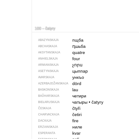
100 – čatyry
пщба
ABAZYNSKAJA
ԥшьба
ABCHASKAJA
quatre
AKSYTANSKAJA
four
ANHIELSKAJA
չորս
ARMIANSKAJA
цыппар
ASETYNSKAJA
ункъо
AVARSKAJA
dörd
AZERBAJDŽAN­SKAJA
lau
BASKONSKAJA
четири
BAŬHARSKAJA
чатыры
•
čatyry
BIEŁARUSKAJA
čtyři
ČESKAJA
četiri
CHARVACKAJA
fire
DACKAJA
ниле
ERZIANSKAJA
kvar
ESPERANTA