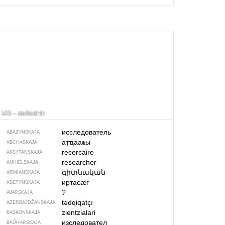
105 – daślednik
исследователь
ABAZYNSKAJA
аҭҵааҩы
ABCHASKAJA
recercaire
AKSYTANSKAJA
researcher
ANHIELSKAJA
գիտնական
ARMIANSKAJA
иртасӕг
ASETYNSKAJA
?
AVARSKAJA
tədqiqatçı
AZERBAJDŽAN­SKAJA
zientzialari
BASKONSKAJA
изследовател
BAŬHARSKAJA