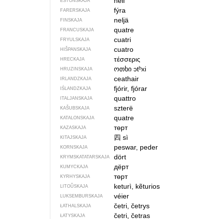
neli
ESTONSKAJA
fýra
FARERSKAJA
neljä
FINSKAJA
quatre
FRANCUSKAJA
cuatri
FRYULSKAJA
cuatro
HIŠPANSKAJA
τέσσερις
HRECKAJA
ოთხი
ɔtʰxi
HRUZINSKAJA
ceathair
IRLANDZKAJA
fjórir, fjórar
IŚLANDZKAJA
quattro
ITALJANSKAJA
szterë
KAŠUBSKAJA
quatre
KATALONSKAJA
төрт
KAZASKAJA
四
sì
KITAJSKAJA
peswar, peder
KORNSKAJA
dört
KRYMSKA­TATARSKAJA
дёрт
KUMYCKAJA
төрт
KYRHYSKAJA
keturì, kẽturios
LITOŬSKAJA
véier
LUKSEMBURSKAJA
četri, četrys
ŁATHALSKAJA
četri, četras
ŁATYSKAJA