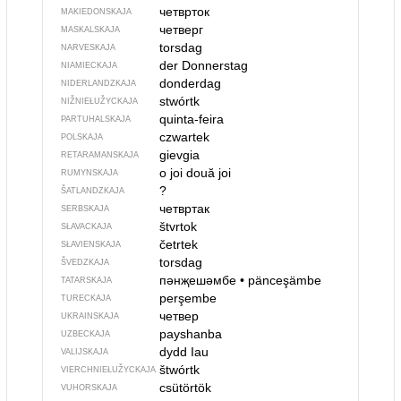
четврток
MAKIEDONSKAJA
четверг
MASKALSKAJA
torsdag
NARVESKAJA
der Donnerstag
NIAMIECKAJA
donderdag
NIDERLANDZKAJA
stwórtk
NIŽNIEŁUŽYCKAJA
quinta-feira
PARTUHALSKAJA
czwartek
POLSKAJA
gievgia
RETARAMANSKAJA
o joi
două joi
RUMYNSKAJA
?
ŠATLANDZKAJA
четвртак
SERBSKAJA
štvrtok
SŁAVACKAJA
četrtek
SŁAVIENSKAJA
torsdag
ŠVEDZKAJA
пәнҗешәмбе
•
pänceşämbe
TATARSKAJA
perşembe
TURECKAJA
четвер
UKRAINSKAJA
payshanba
UZBECKAJA
dydd Iau
VALIJSKAJA
štwórtk
VIERCHNIE­ŁUŽYCKAJA
csütörtök
VUHORSKAJA