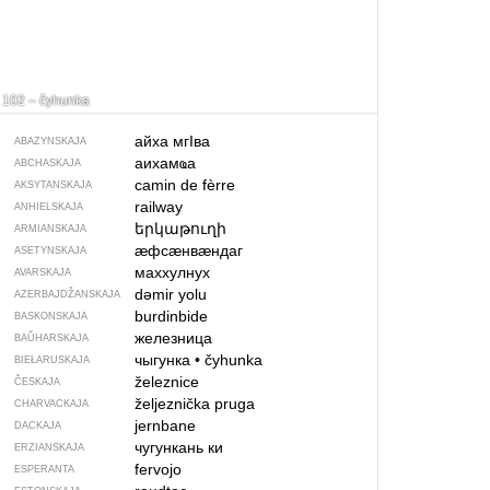
102 – čyhunka
айха мгIва
ABAZYNSKAJA
аихамҩа
ABCHASKAJA
camin de fèrre
AKSYTANSKAJA
railway
ANHIELSKAJA
երկաթուղի
ARMIANSKAJA
ӕфсӕнвӕндаг
ASETYNSKAJA
маххулнух
AVARSKAJA
dəmir yolu
AZERBAJDŽAN­SKAJA
burdinbide
BASKONSKAJA
железница
BAŬHARSKAJA
чыгунка
•
čyhunka
BIEŁARUSKAJA
železnice
ČESKAJA
željeznička pruga
CHARVACKAJA
jernbane
DACKAJA
чугункань ки
ERZIANSKAJA
fervojo
ESPERANTA