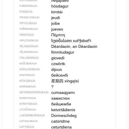
neljapäev
ESTONSKAJA
hósdagur
FARERSKAJA
torstai
FINSKAJA
jeudi
FRANCUSKAJA
joibe
FRYULSKAJA
jueves
HIŠPANSKAJA
Πέμπτη
HRECKAJA
ხუთშაბათი
xutʰʃɑbɑtʰi
HRUZINSKAJA
Déardaoin, an Déardaoin
IRLANDZKAJA
fimmtudagur
IŚLANDZKAJA
giovedì
ITALJANSKAJA
czwôrtk
KAŠUBSKAJA
dijous
KATALONSKAJA
бейсенбі
KAZASKAJA
星期四
xīngqīsì
KITAJSKAJA
?
KORNSKAJA
cumaaqşamı
KRYMSKA­TATARSKAJA
хамисгюн
KUMYCKAJA
бейшемби
KYRHYSKAJA
ketvirtãdienis
LITOŬSKAJA
Donneschdeg
LUKSEMBURSKAJA
catūrtdīne
ŁATHALSKAJA
ceturtdiena
ŁATYSKAJA