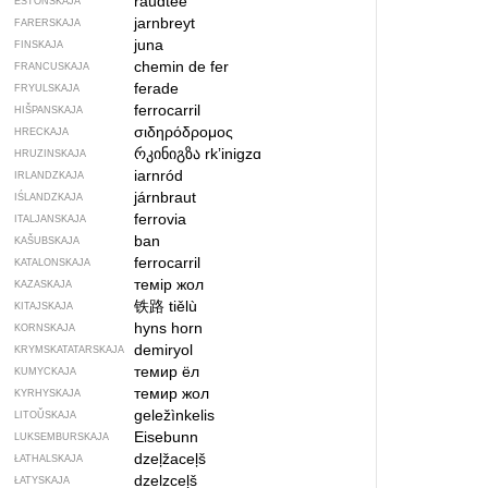
raudtee
ESTONSKAJA
jarnbreyt
FARERSKAJA
juna
FINSKAJA
chemin de fer
FRANCUSKAJA
ferade
FRYULSKAJA
ferrocarril
HIŠPANSKAJA
σιδηρόδρομος
HRECKAJA
რკინიგზა
rkʼinigzɑ
HRUZINSKAJA
iarnród
IRLANDZKAJA
járnbraut
IŚLANDZKAJA
ferrovia
ITALJANSKAJA
ban
KAŠUBSKAJA
ferrocarril
KATALONSKAJA
темір жол
KAZASKAJA
铁路
tiělù
KITAJSKAJA
hyns horn
KORNSKAJA
demiryol
KRYMSKA­TATARSKAJA
темир ёл
KUMYCKAJA
темир жол
KYRHYSKAJA
geležìnkelis
LITOŬSKAJA
Eisebunn
LUKSEMBURSKAJA
dzeļžaceļš
ŁATHALSKAJA
dzelzceļš
ŁATYSKAJA