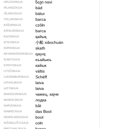
ნავი
nɑvi
HRUZINSKAJA
bád
IRLANDZKAJA
bátur
IŚLANDZKAJA
barca
ITALJANSKAJA
czôłn
KAŠUBSKAJA
barca
KATALONSKAJA
қайық
KAZASKAJA
小船
xiǎochuán
KITAJSKAJA
skath
KORNSKAJA
qayıq
KRYMSKA­TATARSKAJA
къайыкъ
KUMYCKAJA
кайык
KYRHYSKAJA
váltis
LITOŬSKAJA
Schëff
LUKSEMBURSKAJA
laiva
ŁATHALSKAJA
laiva
ŁATYSKAJA
чамец, кајче
MAKIEDONSKAJA
лодка
MASKALSKAJA
båt
NARVESKAJA
das Boot
NIAMIECKAJA
boot
NIDERLANDZKAJA
cołn
NIŽNIEŁUŽYCKAJA
barco
PARTUHALSKAJA