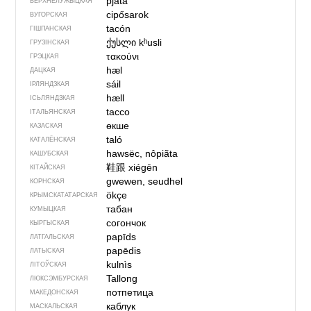
pjata
ВЕРХНЕЛУЖЫЦКАЯ
cipősarok
ВУГОРСКАЯ
tacón
ГІШПАНСКАЯ
ქუსლი
kʰusli
ГРУЗІНСКАЯ
τακούνι
ГРЭЦКАЯ
hæl
ДАЦКАЯ
sáil
ІРЛЯНДЗКАЯ
hæll
ІСЬЛЯНДЗКАЯ
tacco
ІТАЛЬЯНСКАЯ
өкше
КАЗАСКАЯ
taló
КАТАЛЁНСКАЯ
hawsëc, nôpiãta
КАШУБСКАЯ
鞋跟
xiégēn
КІТАЙСКАЯ
gwewen, seudhel
КОРНСКАЯ
ökçe
КРЫМСКАТАТАРСКАЯ
табан
КУМЫЦКАЯ
согончок
КЫРГЫСКАЯ
papīds
ЛАТГАЛЬСКАЯ
papēdis
ЛАТЫСКАЯ
kulnìs
ЛІТОЎСКАЯ
Tallong
ЛЮКСЭМБУРСКАЯ
потпетица
МАКЕДОНСКАЯ
каблук
МАСКАЛЬСКАЯ