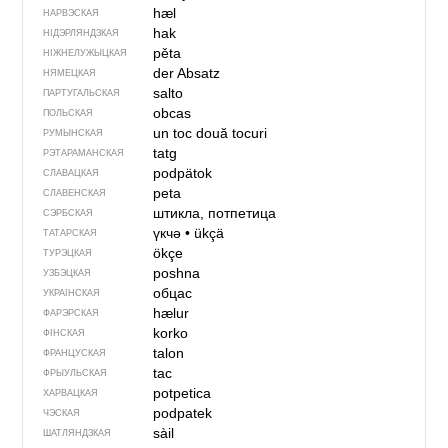
hæl
НАРВЭСКАЯ
hak
НІДЭРЛЯНДЗКАЯ
pěta
НІЖНЕЛУЖЫЦКАЯ
der Absatz
НЯМЕЦКАЯ
salto
ПАРТУГАЛЬСКАЯ
obcas
ПОЛЬСКАЯ
un toc
două tocuri
РУМЫНСКАЯ
tatg
РЭТАРАМАНСКАЯ
podpätok
СЛАВАЦКАЯ
peta
СЛАВЕНСКАЯ
штикла, потпетица
СЭРБСКАЯ
үкчә
•
ükçä
ТАТАРСКАЯ
ökçe
ТУРЭЦКАЯ
pоshnа
УЗБЭЦКАЯ
обцас
УКРАІНСКАЯ
hælur
ФАРЭРСКАЯ
korko
ФІНСКАЯ
talon
ФРАНЦУСКАЯ
tac
ФРЫУЛЬСКАЯ
potpetica
ХАРВАЦКАЯ
podpatek
ЧЭСКАЯ
sàil
ШАТЛЯНДЗКАЯ