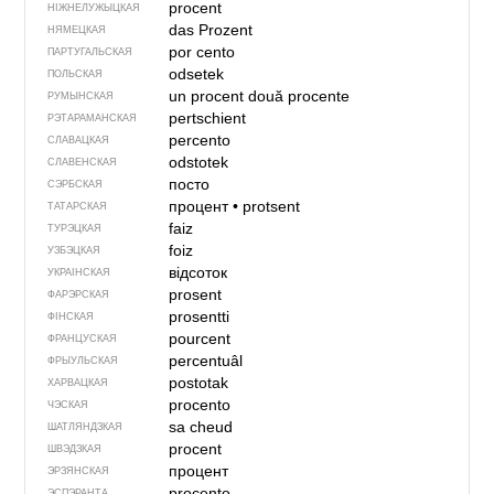
procent
НІЖНЕЛУЖЫЦКАЯ
das Prozent
НЯМЕЦКАЯ
por cento
ПАРТУГАЛЬСКАЯ
odsetek
ПОЛЬСКАЯ
un procent
două procente
РУМЫНСКАЯ
pertschient
РЭТАРАМАНСКАЯ
percento
СЛАВАЦКАЯ
odstotek
СЛАВЕНСКАЯ
посто
СЭРБСКАЯ
процент
•
protsent
ТАТАРСКАЯ
faiz
ТУРЭЦКАЯ
foiz
УЗБЭЦКАЯ
відсоток
УКРАІНСКАЯ
prosent
ФАРЭРСКАЯ
prosentti
ФІНСКАЯ
pourcent
ФРАНЦУСКАЯ
percentuâl
ФРЫУЛЬСКАЯ
postotak
ХАРВАЦКАЯ
procento
ЧЭСКАЯ
sa cheud
ШАТЛЯНДЗКАЯ
procent
ШВЭДЗКАЯ
процент
ЭРЗЯНСКАЯ
procento
ЭСПЭРАНТА