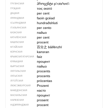
პროცენტი
pʼrɔtsʰɛntʼi
ГРУЗІНСКАЯ
τοις εκατό
ГРЭЦКАЯ
per cent
ДАЦКАЯ
faoin gcéad
ІРЛЯНДЗКАЯ
hundraðshluti
ІСЬЛЯНДЗКАЯ
per cento
ІТАЛЬЯНСКАЯ
пайыз
КАЗАСКАЯ
per cent
КАТАЛЁНСКАЯ
procent
КАШУБСКАЯ
百分之
bǎifēnzhī
КІТАЙСКАЯ
kansran
КОРНСКАЯ
faiz
КРЫМСКАТАТАРСКАЯ
процент
КУМЫЦКАЯ
пайыз
КЫРГЫСКАЯ
procents
ЛАТГАЛЬСКАЯ
procents
ЛАТЫСКАЯ
pròcentas
ЛІТОЎСКАЯ
Prozent
ЛЮКСЭМБУРСКАЯ
насто
МАКЕДОНСКАЯ
процент
МАСКАЛЬСКАЯ
prosent
НАРВЭСКАЯ
procent
НІДЭРЛЯНДЗКАЯ