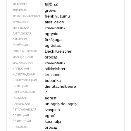
醋栗
cùlì
КІТАЙСКАЯ
grows
КОРНСКАЯ
frenk yüzümü
КРЫМСКАТАТАРСКАЯ
аюв юзюм
КУМЫЦКАЯ
крыжовник
КЫРГЫСКАЯ
agrysta
ЛАТГАЛЬСКАЯ
ērkšķoga
ЛАТЫСКАЯ
agrãstas
ЛІТОЎСКАЯ
Déck Kréischel
ЛЮКСЭМБУРСКАЯ
огрозд
МАКЕДОНСКАЯ
крыжовник
МАСКАЛЬСКАЯ
stikkelsbær
НАРВЭСКАЯ
kruisbes
НІДЭРЛЯНДЗКАЯ
bubańka
НІЖНЕЛУЖЫЦКАЯ
die Stachelbeere
НЯМЕЦКАЯ
?
ПАРТУГАЛЬСКАЯ
agrest
ПОЛЬСКАЯ
un agriș
doi agriși
РУМЫНСКАЯ
ivaspina
РЭТАРАМАНСКАЯ
egreš
СЛАВАЦКАЯ
kosmulja
СЛАВЕНСКАЯ
огрозд
СЭРБСКАЯ