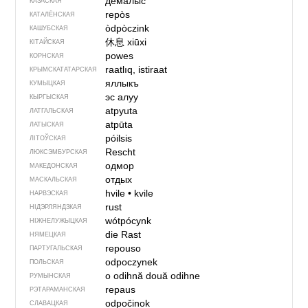
демалыс
КАЗАСКАЯ
repòs
КАТАЛЁНСКАЯ
òdpòczink
КАШУБСКАЯ
休息
xiūxi
КІТАЙСКАЯ
powes
КОРНСКАЯ
raatlıq, istiraat
КРЫМСКАТАТАРСКАЯ
яллыкъ
КУМЫЦКАЯ
эс алуу
КЫРГЫСКАЯ
atpyuta
ЛАТГАЛЬСКАЯ
atpūta
ЛАТЫСКАЯ
póilsis
ЛІТОЎСКАЯ
Rescht
ЛЮКСЭМБУРСКАЯ
одмор
МАКЕДОНСКАЯ
отдых
МАСКАЛЬСКАЯ
hvile
•
kvile
НАРВЭСКАЯ
rust
НІДЭРЛЯНДЗКАЯ
wótpócynk
НІЖНЕЛУЖЫЦКАЯ
die Rast
НЯМЕЦКАЯ
repouso
ПАРТУГАЛЬСКАЯ
odpoczynek
ПОЛЬСКАЯ
o odihnă
două odihne
РУМЫНСКАЯ
repaus
РЭТАРАМАНСКАЯ
odpočinok
СЛАВАЦКАЯ