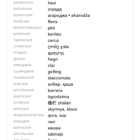
hesi
БАСКОНСКАЯ
ограда
БАЎГАРСКАЯ
агароджа
•
aharodža
БЕЛАРУСКАЯ
ffens
ВАЛІЙСКАЯ
płot
ВЕРХНЕЛУЖЫЦКАЯ
kerítés
ВУГОРСКАЯ
cerca
ГІШПАНСКАЯ
ღობე
ɣɔbɛ
ГРУЗІНСКАЯ
φράχτης
ГРЭЦКАЯ
hegn
ДАЦКАЯ
claí
ІРЛЯНДЗКАЯ
girðing
ІСЬЛЯНДЗКАЯ
staccionata
ІТАЛЬЯНСКАЯ
албар, қаша
КАЗАСКАЯ
barrera
КАТАЛЁНСКАЯ
ògrodzëna
КАШУБСКАЯ
栅栏
zhàlán
КІТАЙСКАЯ
skyrmya, kloos
КОРНСКАЯ
qora, isar
КРЫМСКАТАТАРСКАЯ
чал
КУМЫЦКАЯ
кашаа
КЫРГЫСКАЯ
sātmaļs
ЛАТГАЛЬСКАЯ