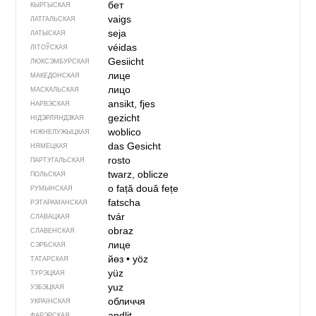
бет
КЫРГЫСКАЯ
vaigs
ЛАТГАЛЬСКАЯ
seja
ЛАТЫСКАЯ
véidas
ЛІТОЎСКАЯ
Gesiicht
ЛЮКСЭМБУРСКАЯ
лице
МАКЕДОНСКАЯ
лицо
МАСКАЛЬСКАЯ
ansikt, fjes
НАРВЭСКАЯ
gezicht
НІДЭРЛЯНДЗКАЯ
woblico
НІЖНЕЛУЖЫЦКАЯ
das Gesicht
НЯМЕЦКАЯ
rosto
ПАРТУГАЛЬСКАЯ
twarz, oblicze
ПОЛЬСКАЯ
o față
două fețe
РУМЫНСКАЯ
fatscha
РЭТАРАМАНСКАЯ
tvár
СЛАВАЦКАЯ
obraz
СЛАВЕНСКАЯ
лице
СЭРБСКАЯ
йөз
•
yöz
ТАТАРСКАЯ
yüz
ТУРЭЦКАЯ
yuz
УЗБЭЦКАЯ
обличчя
УКРАІНСКАЯ
andlit
ФАРЭРСКАЯ