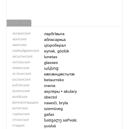
8 – акуляры
ларбгIвыга
АБАЗЫНСКАЯ
абласаркьа
АБХАСКАЯ
цIороберал
АВАРСКАЯ
eynək, gözlük
АЗЭРБАЙДЖАН­СКАЯ
lunetas
АКСЫТАНСКАЯ
glasses
АНГЕЛЬСКАЯ
ակնոց
АРМЯНСКАЯ
кӕсӕнцӕстытӕ
АСЭТЫНСКАЯ
betaurreko
БАСКОНСКАЯ
очила
БАЎГАРСКАЯ
акуляры
•
akulary
БЕЛАРУСКАЯ
sbectol
ВАЛІЙСКАЯ
nawoči, bryla
ВЕРХНЕЛУЖЫЦКАЯ
szemüveg
ВУГОРСКАЯ
gafas
ГІШПАНСКАЯ
სათვალე
sɑtʰvɑlɛ
ГРУЗІНСКАЯ
γυαλιά
ГРЭЦКАЯ