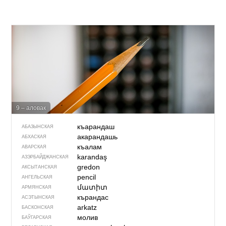
9 – аловак
къарандаш
АБАЗЫНСКАЯ
акарандашь
АБХАСКАЯ
къалам
АВАРСКАЯ
karandaş
АЗЭРБАЙДЖАН­СКАЯ
gredon
АКСЫТАНСКАЯ
pencil
АНГЕЛЬСКАЯ
մատիտ
АРМЯНСКАЯ
кърандас
АСЭТЫНСКАЯ
arkatz
БАСКОНСКАЯ
молив
БАЎГАРСКАЯ