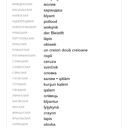
молив
МАКЕДОНСКАЯ
карандаш
МАСКАЛЬСКАЯ
blyant
НАРВЭСКАЯ
potlood
НІДЭРЛЯНДЗКАЯ
wołojnik
НІЖНЕЛУЖЫЦКАЯ
der Bleistift
НЯМЕЦКАЯ
lápis
ПАРТУГАЛЬСКАЯ
ołówek
ПОЛЬСКАЯ
un creion
două creioane
РУМЫНСКАЯ
rispli
РЭТАРАМАНСКАЯ
ceruza
СЛАВАЦКАЯ
svinčnik
СЛАВЕНСКАЯ
оловка
СЭРБСКАЯ
каләм
•
qäläm
ТАТАРСКАЯ
kurşun kalem
ТУРЭЦКАЯ
qalam
УЗБЭЦКАЯ
олівець
УКРАІНСКАЯ
blýantur
ФАРЭРСКАЯ
lyijykynä
ФІНСКАЯ
crayon
ФРАНЦУСКАЯ
lapis
ФРЫУЛЬСКАЯ
olovka
ХАРВАЦКАЯ