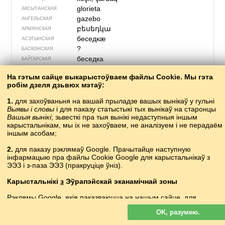
glorieta
АКСЫТАНСКАЯ
gazebo
АНГЕЛЬСКАЯ
բեսեդկա
АРМЯНСКАЯ
беседкӕ
АСЭТЫНСКАЯ
?
БАСКОНСКАЯ
беседка
БАЎГАРСКАЯ
альтанка
•
altanka
БЕЛАРУСКАЯ
На гэтым сайце выкарыстоўваем файлы Cookie. Мы гэта
?
ВАЛІЙСКАЯ
робім дзеля дзьвюх мэтаў:
chłódnica
ВЕРХНЕЛУЖЫЦКАЯ
filagória
ВУГОРСКАЯ
1.
для захоўваньня на вашай прыладзе вашых вынікаў у гульні
Выявы і словы
і для паказу статыстыкі тых вынікаў на старонцы
?
ГІШПАНСКАЯ
Вашыя вынікі
; зьвесткі пра тыя вынікі недаступныя іншым
ბელვედერი
bɛlvɛdɛri
ГРУЗІНСКАЯ
карысталь­нікам, мы іх не захоўваем, не аналізуем і не перадаём
κιόσκι
ГРЭЦКАЯ
іншым асобам;
lysthus
ДАЦКАЯ
2.
для паказу рэклямаў Google. Прачытайце наступную
gaiséabó
ІРЛЯНДЗКАЯ
інфармацыю пра файлы Cookie Google для карыстальнікаў з
?
ІСЬЛЯНДЗКАЯ
ЭЭЗ і з-паза ЭЭЗ (пракруціце ўніз).
gazebo
ІТАЛЬЯНСКАЯ
?
КАЗАСКАЯ
Карыстальнікі
з
Эўрапэйскай эканамічнай зоны
?
КАТАЛЁНСКАЯ
Рэклямы Google, якія паказваюцца на нашым сайце, для
?
КАШУБСКАЯ
карыстальнікаў з ЭЭЗ
не
пэрсаналізуюцца. У такой рэкляме
亭子
tíngzi
КІТАЙСКАЯ
OK, разумею.
файлы cookie не выкарыстоўваюцца для пэрсаналізацыі аб’яваў,
?
КОРНСКАЯ
але служаць для абмежаваньня частаты паказаў, падрых­тоўкі