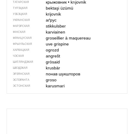
крыжовник
•
krıjovnik
ТАТАРСКАЯ
bektaşi üzümü
ТУРЭЦКАЯ
krijovnik
УЗБЭЦКАЯ
аґрус
УКРАІНСКАЯ
stikkulsber
ФАРЭРСКАЯ
karviainen
ФІНСКАЯ
groseillier à maquereau
ФРАНЦУСКАЯ
uve grispine
ФРЫУЛЬСКАЯ
ogrozd
ХАРВАЦКАЯ
angrešt
ЧЭСКАЯ
gròsaid
ШАТЛЯНДЗКАЯ
krusbär
ШВЭДЗКАЯ
понав шукшторов
ЭРЗЯНСКАЯ
groso
ЭСПЭРАНТА
karusmari
ЭСТОНСКАЯ