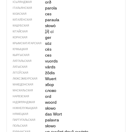
orð
ІСЬЛЯНДЗКАЯ
parola
ІТАЛЬЯНСКАЯ
сөз
КАЗАСКАЯ
paraula
КАТАЛЁНСКАЯ
słowò
КАШУБСКАЯ
詞
cí
КІТАЙСКАЯ
ger
КОРНСКАЯ
söz
КРЫМСКАТАТАРСКАЯ
сёз
КУМЫЦКАЯ
сөз
КЫРГЫСКАЯ
vuords
ЛАТГАЛЬСКАЯ
vārds
ЛАТЫСКАЯ
žõdis
ЛІТОЎСКАЯ
Wuert
ЛЮКСЭМБУРСКАЯ
збор
МАКЕДОНСКАЯ
слово
МАСКАЛЬСКАЯ
ord
НАРВЭСКАЯ
woord
НІДЭРЛЯНДЗКАЯ
słowo
НІЖНЕЛУЖЫЦКАЯ
das Wort
НЯМЕЦКАЯ
palavra
ПАРТУГАЛЬСКАЯ
słowo
ПОЛЬСКАЯ
un cuvânt
două cuvinte
РУМЫНСКАЯ