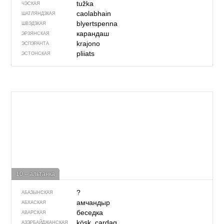
tužka
ЧЭСКАЯ
caolabhain
ШАТЛЯНДЗКАЯ
blyertspenna
ШВЭДЗКАЯ
карандаш
ЭРЗЯНСКАЯ
krajono
ЭСПЭРАНТА
pliiats
ЭСТОНСКАЯ
10 – альтанка
?
АБАЗЫНСКАЯ
амчандыр
АБХАСКАЯ
беседка
АВАРСКАЯ
köşk, çardaq
АЗЭРБАЙДЖАН­СКАЯ