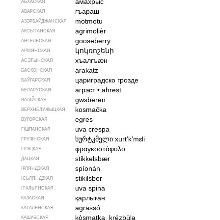
амахрыс
АБХАСКАЯ
гъараш
АВАРСКАЯ
motmotu
АЗЭРБАЙДЖАН­СКАЯ
agrimolièr
АКСЫТАНСКАЯ
gooseberry
АНГЕЛЬСКАЯ
կոկռոշենի
АРМЯНСКАЯ
хъалгъӕн
АСЭТЫНСКАЯ
arakatz
БАСКОНСКАЯ
цариградско грозде
БАЎГАРСКАЯ
агрэст
•
ahrest
БЕЛАРУСКАЯ
gwsberen
ВАЛІЙСКАЯ
kosmačka
ВЕРХНЕЛУЖЫЦКАЯ
egres
ВУГОРСКАЯ
uva crespa
ГІШПАНСКАЯ
ხურტკმელი
xurtʼkʼmɛli
ГРУЗІНСКАЯ
φραγκοστάφυλο
ГРЭЦКАЯ
stikkelsbær
ДАЦКАЯ
spíonán
ІРЛЯНДЗКАЯ
stikilsber
ІСЬЛЯНДЗКАЯ
uva spina
ІТАЛЬЯНСКАЯ
қарлыған
КАЗАСКАЯ
agrassó
КАТАЛЁНСКАЯ
kòsmatka, krëzbùla
КАШУБСКАЯ