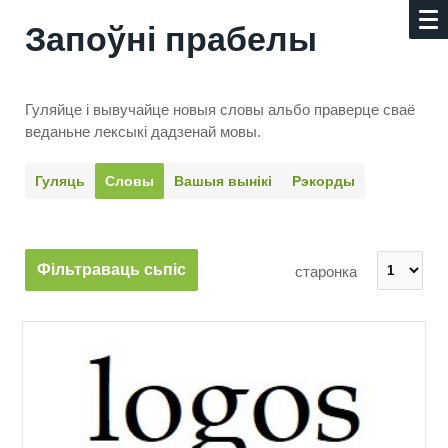
Запоўні прабелы
Гуляйце і вывучайце новыя словы альбо праверце сваё
веданьне лексыкі дадзенай мовы.
Гуляць
Словы
Вашыя вынікі
Рэкорды
Фільтраваць сьпіс
старонка