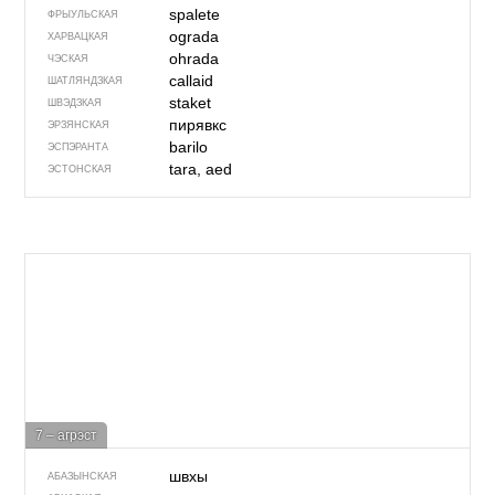
spalete
ФРЫУЛЬСКАЯ
ograda
ХАРВАЦКАЯ
ohrada
ЧЭСКАЯ
callaid
ШАТЛЯНДЗКАЯ
staket
ШВЭДЗКАЯ
пирявкс
ЭРЗЯНСКАЯ
barilo
ЭСПЭРАНТА
tara, aed
ЭСТОНСКАЯ
7 – агрэст
швхы
АБАЗЫНСКАЯ