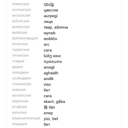
դեմք
АРМЯНСКАЯ
цӕсгом
АСЭТЫНСКАЯ
aurpegi
БАСКОНСКАЯ
лице
БАЎГАРСКАЯ
твар, аблічча
БЕЛАРУСКАЯ
wyneb
ВАЛІЙСКАЯ
wobličo
ВЕРХНЕЛУЖЫЦКАЯ
arc
ВУГОРСКАЯ
cara
ГІШПАНСКАЯ
სახე
sɑxɛ
ГРУЗІНСКАЯ
πρόσωπο
ГРЭЦКАЯ
ansigt
ДАЦКАЯ
aghaidh
ІРЛЯНДЗКАЯ
andlit
ІСЬЛЯНДЗКАЯ
viso
ІТАЛЬЯНСКАЯ
бет
КАЗАСКАЯ
cara
КАТАЛЁНСКАЯ
skarń, gãba
КАШУБСКАЯ
脸
liǎn
КІТАЙСКАЯ
enep
КОРНСКАЯ
yüz, bet
КРЫМСКАТАТАРСКАЯ
бет
КУМЫЦКАЯ