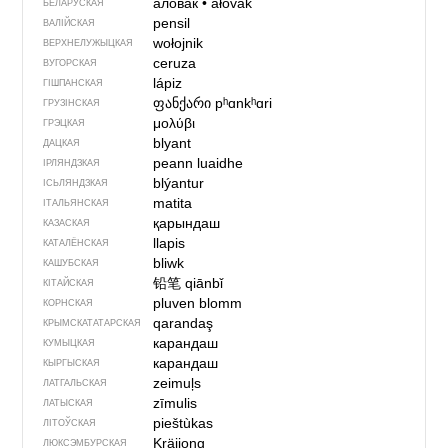
аловак
•
ałovak
БЕЛАРУСКАЯ
pensil
ВАЛІЙСКАЯ
wołojnik
ВЕРХНЕЛУЖЫЦКАЯ
ceruza
ВУГОРСКАЯ
lápiz
ГІШПАНСКАЯ
ფანქარი
pʰɑnkʰɑri
ГРУЗІНСКАЯ
μολύβι
ГРЭЦКАЯ
blyant
ДАЦКАЯ
peann luaidhe
ІРЛЯНДЗКАЯ
blýantur
ІСЬЛЯНДЗКАЯ
matita
ІТАЛЬЯНСКАЯ
қарындаш
КАЗАСКАЯ
llapis
КАТАЛЁНСКАЯ
bliwk
КАШУБСКАЯ
铅笔
qiānbǐ
КІТАЙСКАЯ
pluven blomm
КОРНСКАЯ
qarandaş
КРЫМСКАТАТАРСКАЯ
карандаш
КУМЫЦКАЯ
карандаш
КЫРГЫСКАЯ
zeimuļs
ЛАТГАЛЬСКАЯ
zīmulis
ЛАТЫСКАЯ
pieštùkas
ЛІТОЎСКАЯ
Kräijong
ЛЮКСЭМБУРСКАЯ