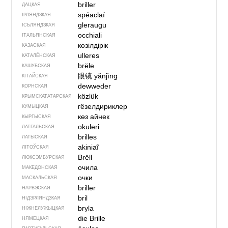
briller
ДАЦКАЯ
spéaclaí
ІРЛЯНДЗКАЯ
gleraugu
ІСЬЛЯНДЗКАЯ
occhiali
ІТАЛЬЯНСКАЯ
көзілдірік
КАЗАСКАЯ
ulleres
КАТАЛЁНСКАЯ
brële
КАШУБСКАЯ
眼镜
yǎnjìng
КІТАЙСКАЯ
dewweder
КОРНСКАЯ
közlük
КРЫМСКАТАТАРСКАЯ
гёзелдириклер
КУМЫЦКАЯ
көз айнек
КЫРГЫСКАЯ
okuleri
ЛАТГАЛЬСКАЯ
brilles
ЛАТЫСКАЯ
akiniaĩ
ЛІТОЎСКАЯ
Brëll
ЛЮКСЭМБУРСКАЯ
очила
МАКЕДОНСКАЯ
очки
МАСКАЛЬСКАЯ
briller
НАРВЭСКАЯ
bril
НІДЭРЛЯНДЗКАЯ
bryla
НІЖНЕЛУЖЫЦКАЯ
die Brille
НЯМЕЦКАЯ