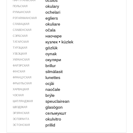
óculos
ПАРТУГАЛЬСКАЯ
okulary
ПОЛЬСКАЯ
ochelari
РУМЫНСКАЯ
egliers
РЭТАРАМАНСКАЯ
okuliare
СЛАВАЦКАЯ
očala
СЛАВЕНСКАЯ
наочаре
СЭРБСКАЯ
күзлек
•
küzlek
ТАТАРСКАЯ
gözlük
ТУРЭЦКАЯ
oynak
УЗБЭЦКАЯ
окуляри
УКРАІНСКАЯ
brillur
ФАРЭРСКАЯ
silmälasit
ФІНСКАЯ
lunettes
ФРАНЦУСКАЯ
ocjâi
ФРЫУЛЬСКАЯ
naočale
ХАРВАЦКАЯ
brýle
ЧЭСКАЯ
speuclairean
ШАТЛЯНДЗКАЯ
glasögon
ШВЭДЗКАЯ
сельмукшт
ЭРЗЯНСКАЯ
okulvitro
ЭСПЭРАНТА
prillid
ЭСТОНСКАЯ