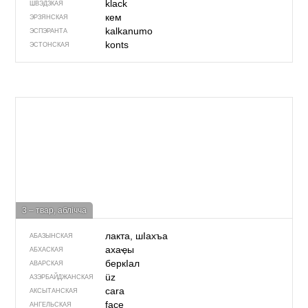
klack
ШВЭДЗКАЯ
кем
ЭРЗЯНСКАЯ
kalkanumo
ЭСПЭРАНТА
konts
ЭСТОНСКАЯ
3 – твар, аблічча
лакта, шIахъа
АБАЗЫНСКАЯ
ахаҿы
АБХАСКАЯ
беркIал
АВАРСКАЯ
üz
АЗЭРБАЙДЖАН­СКАЯ
cara
АКСЫТАНСКАЯ
face
АНГЕЛЬСКАЯ