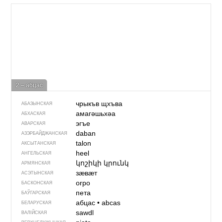
2 – абцас
чрыкъв щхъва
АБАЗЫНСКАЯ
амагәшьхәа
АБХАСКАЯ
эгъе
АВАРСКАЯ
daban
АЗЭРБАЙДЖАН­СКАЯ
talon
АКСЫТАНСКАЯ
heel
АНГЕЛЬСКАЯ
կոշիկի կրունկ
АРМЯНСКАЯ
зӕвӕт
АСЭТЫНСКАЯ
orpo
БАСКОНСКАЯ
пета
БАЎГАРСКАЯ
абцас
•
abcas
БЕЛАРУСКАЯ
sawdl
ВАЛІЙСКАЯ