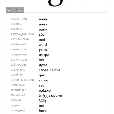
1 – слова
ажва
АБАЗЫНСКАЯ
ажәа
АБХАСКАЯ
рагIи
АВАРСКАЯ
söz
АЗЭРБАЙДЖАН­СКАЯ
mot
АКСЫТАНСКАЯ
word
АНГЕЛЬСКАЯ
բառ
АРМЯНСКАЯ
дзырд
АСЭТЫНСКАЯ
hitz
БАСКОНСКАЯ
дума
БАЎГАРСКАЯ
слова
•
słova
БЕЛАРУСКАЯ
gair
ВАЛІЙСКАЯ
słowo
ВЕРХНЕЛУЖЫЦКАЯ
szó
ВУГОРСКАЯ
palabra
ГІШПАНСКАЯ
სიტყვა
sitʼqʼvɑ
ГРУЗІНСКАЯ
λέξη
ГРЭЦКАЯ
ord
ДАЦКАЯ
focal
ІРЛЯНДЗКАЯ