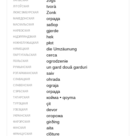
žogs
ЛАТЫСКАЯ
tvorà
ЛІТОЎСКАЯ
Zonk
ЛЮКСЭМБУРСКАЯ
ограда
МАКЕДОНСКАЯ
забор
МАСКАЛЬСКАЯ
gjerde
НАРВЭСКАЯ
hek
НІДЭРЛЯНДЗКАЯ
płot
НІЖНЕЛУЖЫЦКАЯ
die Umzäunung
НЯМЕЦКАЯ
cerca
ПАРТУГАЛЬСКАЯ
ogrodzenie
ПОЛЬСКАЯ
un gard
două garduri
РУМЫНСКАЯ
saiv
РЭТАРАМАНСКАЯ
ohrada
СЛАВАЦКАЯ
ograja
СЛАВЕНСКАЯ
ограда
СЭРБСКАЯ
койма
•
qoyma
ТАТАРСКАЯ
çit
ТУРЭЦКАЯ
devor
УЗБЭЦКАЯ
огорожа
УКРАІНСКАЯ
girðing
ФАРЭРСКАЯ
aita
ФІНСКАЯ
clôture
ФРАНЦУСКАЯ