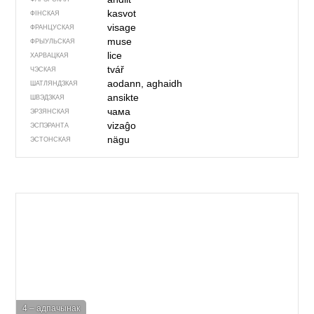
kasvot
ФІНСКАЯ
visage
ФРАНЦУСКАЯ
muse
ФРЫУЛЬСКАЯ
lice
ХАРВАЦКАЯ
tvář
ЧЭСКАЯ
aodann, aghaidh
ШАТЛЯНДЗКАЯ
ansikte
ШВЭДЗКАЯ
чама
ЭРЗЯНСКАЯ
vizaĝo
ЭСПЭРАНТА
nägu
ЭСТОНСКАЯ
4 – адпачынак