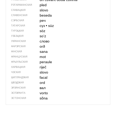
pled
РЭТАРАМАНСКАЯ
slovo
СЛАВАЦКАЯ
beseda
СЛАВЕНСКАЯ
реч
СЭРБСКАЯ
сүз
•
süz
ТАТАРСКАЯ
söz
ТУРЭЦКАЯ
soʻz
УЗБЭЦКАЯ
слово
УКРАІНСКАЯ
orð
ФАРЭРСКАЯ
sana
ФІНСКАЯ
mot
ФРАНЦУСКАЯ
peraule
ФРЫУЛЬСКАЯ
riječ
ХАРВАЦКАЯ
slovo
ЧЭСКАЯ
facal
ШАТЛЯНДЗКАЯ
ord
ШВЭДЗКАЯ
вал
ЭРЗЯНСКАЯ
vorto
ЭСПЭРАНТА
sõna
ЭСТОНСКАЯ