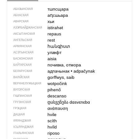
тшпсщара
АБАЗЫНСКАЯ
аԥсшьара
АБХАСКАЯ
хьи
АВАРСКАЯ
istirahət
АЗЭРБАЙДЖАН­СКАЯ
repaus
АКСЫТАНСКАЯ
rest
АНГЕЛЬСКАЯ
հանգիստ
АРМЯНСКАЯ
улӕфт
АСЭТЫНСКАЯ
aisia
БАСКОНСКАЯ
почивка, отмора
БАЎГАРСКАЯ
адпачынак
•
adpačynak
БЕЛАРУСКАЯ
gorffwys, saib
ВАЛІЙСКАЯ
wotpočink
ВЕРХНЕЛУЖЫЦКАЯ
pihenő
ВУГОРСКАЯ
descanso
ГІШПАНСКАЯ
დასვენება
dɑsvɛnɛbɑ
ГРУЗІНСКАЯ
ανάπαυση
ГРЭЦКАЯ
hvile
ДАЦКАЯ
scíth
ІРЛЯНДЗКАЯ
hvíld
ІСЬЛЯНДЗКАЯ
riposo
ІТАЛЬЯНСКАЯ