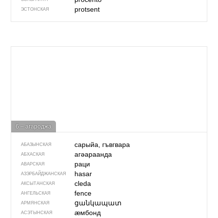
protsent
ЭСТОНСКАЯ
6 – агароджа
сарыйа, гъвгвара
АБАЗЫНСКАЯ
агәараанда
АБХАСКАЯ
раци
АВАРСКАЯ
hasar
АЗЭРБАЙДЖАН­СКАЯ
cleda
АКСЫТАНСКАЯ
fence
АНГЕЛЬСКАЯ
ցանկապատ
АРМЯНСКАЯ
ӕмбонд
АСЭТЫНСКАЯ