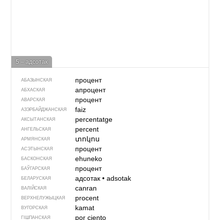
5 – адсотак
процент
АБАЗЫНСКАЯ
апроцент
АБХАСКАЯ
процент
АВАРСКАЯ
faiz
АЗЭРБАЙДЖАН­СКАЯ
percentatge
АКСЫТАНСКАЯ
percent
АНГЕЛЬСКАЯ
տոկոս
АРМЯНСКАЯ
процент
АСЭТЫНСКАЯ
ehuneko
БАСКОНСКАЯ
процент
БАЎГАРСКАЯ
адсотак
•
adsotak
БЕЛАРУСКАЯ
canran
ВАЛІЙСКАЯ
procent
ВЕРХНЕЛУЖЫЦКАЯ
kamat
ВУГОРСКАЯ
por ciento
ГІШПАНСКАЯ