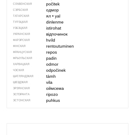
počitek
СЛАВЕНСКАЯ
одмор
СЭРБСКАЯ
ял
•
yal
ТАТАРСКАЯ
dinlenme
ТУРЭЦКАЯ
istirohat
УЗБЭЦКАЯ
відпочинок
УКРАІНСКАЯ
hvíld
ФАРЭРСКАЯ
rentoutuminen
ФІНСКАЯ
repos
ФРАНЦУСКАЯ
padin
ФРЫУЛЬСКАЯ
odmor
ХАРВАЦКАЯ
odpočinek
ЧЭСКАЯ
tàmh
ШАТЛЯНДЗКАЯ
vila
ШВЭДЗКАЯ
оймсема
ЭРЗЯНСКАЯ
ripozo
ЭСПЭРАНТА
puhkus
ЭСТОНСКАЯ