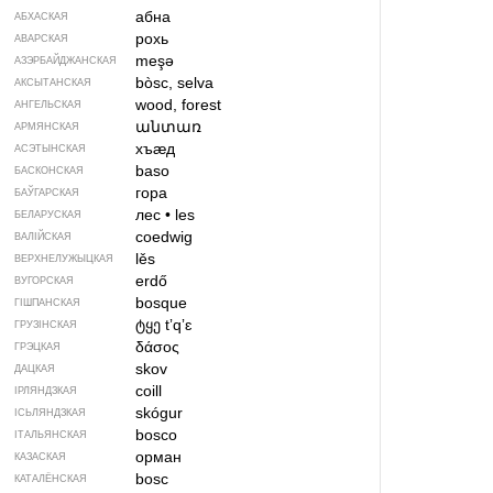
абна
АБХАСКАЯ
рохь
АВАРСКАЯ
meşə
АЗЭРБАЙДЖАН­СКАЯ
bòsc, selva
АКСЫТАНСКАЯ
wood, forest
АНГЕЛЬСКАЯ
անտառ
АРМЯНСКАЯ
хъӕд
АСЭТЫНСКАЯ
baso
БАСКОНСКАЯ
гора
БАЎГАРСКАЯ
лес
•
les
БЕЛАРУСКАЯ
coedwig
ВАЛІЙСКАЯ
lěs
ВЕРХНЕЛУЖЫЦКАЯ
erdő
ВУГОРСКАЯ
bosque
ГІШПАНСКАЯ
ტყე
tʼqʼɛ
ГРУЗІНСКАЯ
δάσος
ГРЭЦКАЯ
skov
ДАЦКАЯ
coill
ІРЛЯНДЗКАЯ
skógur
ІСЬЛЯНДЗКАЯ
bosco
ІТАЛЬЯНСКАЯ
орман
КАЗАСКАЯ
bosc
КАТАЛЁНСКАЯ