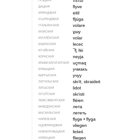
πετώ
ГРЭЦКАЯ
flyve
ДАЦКАЯ
eitil
ІРЛЯНДЗКАЯ
fljúga
ІСЬЛЯНДЗКАЯ
volare
ІТАЛЬЯНСКАЯ
ұшу
КАЗАСКАЯ
volar
КАТАЛЁНСКАЯ
lecec
КАШУБСКАЯ
飞
fēi
КІТАЙСКАЯ
neyja
КОРНСКАЯ
uçmaq
КРЫМСКАТАТАРСКАЯ
учмакъ
КУМЫЦКАЯ
учуу
КЫРГЫСКАЯ
skrīt, skraideit
ЛАТГАЛЬСКАЯ
lidot
ЛАТЫСКАЯ
skrìsti
ЛІТОЎСКАЯ
fléien
ЛЮКСЭМБУРСКАЯ
лета
МАКЕДОНСКАЯ
лететь
МАСКАЛЬСКАЯ
flyge
•
flyga
НАРВЭСКАЯ
vliegen
НІДЭРЛЯНДЗКАЯ
leśeś
НІЖНЕЛУЖЫЦКАЯ
fliegen
НЯМЕЦКАЯ