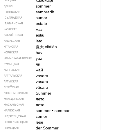
καλοκαίρι
ГРЭЦКАЯ
sommer
ДАЦКАЯ
samhradh
ІРЛЯНДЗКАЯ
sumar
ІСЬЛЯНДЗКАЯ
estate
ІТАЛЬЯНСКАЯ
жаз
КАЗАСКАЯ
estiu
КАТАЛЁНСКАЯ
lato
КАШУБСКАЯ
夏天
xiàtiān
КІТАЙСКАЯ
hav
КОРНСКАЯ
yaz
КРЫМСКАТАТАРСКАЯ
яй
КУМЫЦКАЯ
жай
КЫРГЫСКАЯ
vosora
ЛАТГАЛЬСКАЯ
vasara
ЛАТЫСКАЯ
vãsara
ЛІТОЎСКАЯ
Summer
ЛЮКСЭМБУРСКАЯ
лето
МАКЕДОНСКАЯ
лето
МАСКАЛЬСКАЯ
sommer
•
sommar
НАРВЭСКАЯ
zomer
НІДЭРЛЯНДЗКАЯ
lěśe
НІЖНЕЛУЖЫЦКАЯ
der Sommer
НЯМЕЦКАЯ