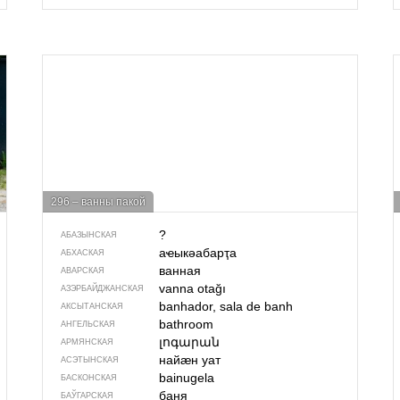
296 – ванны пакой
?
АБАЗЫНСКАЯ
аҽыкәабарҭа
АБХАСКАЯ
ванная
АВАРСКАЯ
vanna otağı
АЗЭРБАЙДЖАН­СКАЯ
banhador, sala de banh
АКСЫТАНСКАЯ
bathroom
АНГЕЛЬСКАЯ
լոգարան
АРМЯНСКАЯ
найӕн уат
АСЭТЫНСКАЯ
bainugela
БАСКОНСКАЯ
баня
БАЎГАРСКАЯ