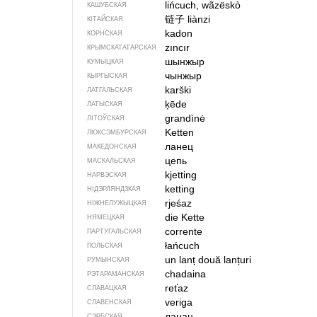
lińcuch, wãzëskò
КАШУБСКАЯ
链子
liànzi
КІТАЙСКАЯ
kadon
КОРНСКАЯ
zıncır
КРЫМСКАТАТАРСКАЯ
шынжыр
КУМЫЦКАЯ
чынжыр
КЫРГЫСКАЯ
karški
ЛАТГАЛЬСКАЯ
ķēde
ЛАТЫСКАЯ
grandìnė
ЛІТОЎСКАЯ
Ketten
ЛЮКСЭМБУРСКАЯ
ланец
МАКЕДОНСКАЯ
цепь
МАСКАЛЬСКАЯ
kjetting
НАРВЭСКАЯ
ketting
НІДЭРЛЯНДЗКАЯ
rjeśaz
НІЖНЕЛУЖЫЦКАЯ
die Kette
НЯМЕЦКАЯ
corrente
ПАРТУГАЛЬСКАЯ
łańcuch
ПОЛЬСКАЯ
un lanț
două lanțuri
РУМЫНСКАЯ
chadaina
РЭТАРАМАНСКАЯ
reťaz
СЛАВАЦКАЯ
veriga
СЛАВЕНСКАЯ
ланац
СЭРБСКАЯ