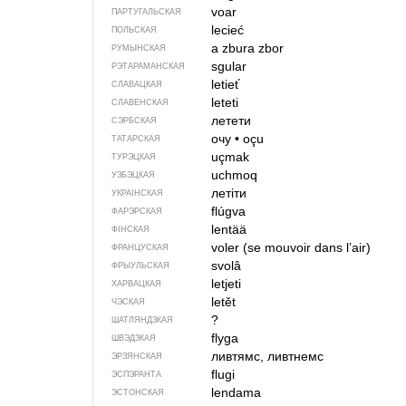
voar
ПАРТУГАЛЬСКАЯ
lecieć
ПОЛЬСКАЯ
a zbura
zbor
РУМЫНСКАЯ
sgular
РЭТАРАМАНСКАЯ
letieť
СЛАВАЦКАЯ
leteti
СЛАВЕНСКАЯ
летети
СЭРБСКАЯ
очу
•
oçu
ТАТАРСКАЯ
uçmak
ТУРЭЦКАЯ
uchmoq
УЗБЭЦКАЯ
летіти
УКРАІНСКАЯ
flúgva
ФАРЭРСКАЯ
lentää
ФІНСКАЯ
voler (se mouvoir dans l’air)
ФРАНЦУСКАЯ
svolâ
ФРЫУЛЬСКАЯ
letjeti
ХАРВАЦКАЯ
letět
ЧЭСКАЯ
?
ШАТЛЯНДЗКАЯ
flyga
ШВЭДЗКАЯ
ливтямс, ливтнемс
ЭРЗЯНСКАЯ
flugi
ЭСПЭРАНТА
lendama
ЭСТОНСКАЯ