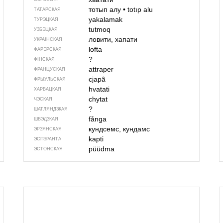
тотып алу
•
totıp alu
ТАТАРСКАЯ
yakalamak
ТУРЭЦКАЯ
tutmoq
УЗБЭЦКАЯ
ловити, хапати
УКРАІНСКАЯ
lofta
ФАРЭРСКАЯ
?
ФІНСКАЯ
attraper
ФРАНЦУСКАЯ
cjapâ
ФРЫУЛЬСКАЯ
hvatati
ХАРВАЦКАЯ
chytat
ЧЭСКАЯ
?
ШАТЛЯНДЗКАЯ
fånga
ШВЭДЗКАЯ
кундсемс, кундамс
ЭРЗЯНСКАЯ
kapti
ЭСПЭРАНТА
püüdma
ЭСТОНСКАЯ