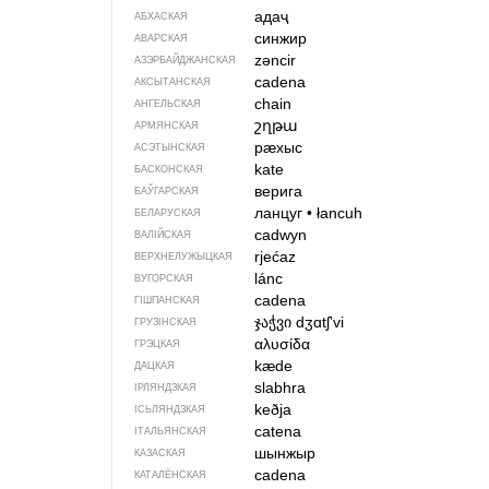
адаҷ
АБХАСКАЯ
синжир
АВАРСКАЯ
zəncir
АЗЭРБАЙДЖАН­СКАЯ
cadena
АКСЫТАНСКАЯ
chain
АНГЕЛЬСКАЯ
շղթա
АРМЯНСКАЯ
рӕхыс
АСЭТЫНСКАЯ
kate
БАСКОНСКАЯ
верига
БАЎГАРСКАЯ
ланцуг
•
łancuh
БЕЛАРУСКАЯ
cadwyn
ВАЛІЙСКАЯ
rjećaz
ВЕРХНЕЛУЖЫЦКАЯ
lánc
ВУГОРСКАЯ
cadena
ГІШПАНСКАЯ
ჯაჭვი
dʒɑtʃʼvi
ГРУЗІНСКАЯ
αλυσίδα
ГРЭЦКАЯ
kæde
ДАЦКАЯ
slabhra
ІРЛЯНДЗКАЯ
keðja
ІСЬЛЯНДЗКАЯ
catena
ІТАЛЬЯНСКАЯ
шынжыр
КАЗАСКАЯ
cadena
КАТАЛЁНСКАЯ