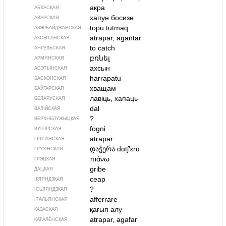
акра
АБХАСКАЯ
хапун босизе
АВАРСКАЯ
topu tutmaq
АЗЭРБАЙДЖАН­СКАЯ
atrapar, agantar
АКСЫТАНСКАЯ
to catch
АНГЕЛЬСКАЯ
բռնել
АРМЯНСКАЯ
ахсын
АСЭТЫНСКАЯ
harrapatu
БАСКОНСКАЯ
хващам
БАЎГАРСКАЯ
лавіць, хапаць
БЕЛАРУСКАЯ
dal
ВАЛІЙСКАЯ
?
ВЕРХНЕЛУЖЫЦКАЯ
fogni
ВУГОРСКАЯ
atrapar
ГІШПАНСКАЯ
დაჭერა
dɑtʃʼɛrɑ
ГРУЗІНСКАЯ
πιάνω
ГРЭЦКАЯ
gribe
ДАЦКАЯ
ceap
ІРЛЯНДЗКАЯ
?
ІСЬЛЯНДЗКАЯ
afferrare
ІТАЛЬЯНСКАЯ
қағып алу
КАЗАСКАЯ
atrapar, agafar
КАТАЛЁНСКАЯ