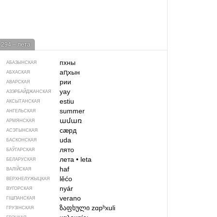
294 – лета
пхны
АБАЗЫНСКАЯ
аԥхын
АБХАСКАЯ
рии
АВАРСКАЯ
yay
АЗЭРБАЙДЖАН­СКАЯ
estiu
АКСЫТАНСКАЯ
summer
АНГЕЛЬСКАЯ
ամառ
АРМЯНСКАЯ
сӕрд
АСЭТЫНСКАЯ
uda
БАСКОНСКАЯ
лято
БАЎГАРСКАЯ
лета
•
leta
БЕЛАРУСКАЯ
haf
ВАЛІЙСКАЯ
lěćo
ВЕРХНЕЛУЖЫЦКАЯ
nyár
ВУГОРСКАЯ
verano
ГІШПАНСКАЯ
ზაფხული
zɑpʰxuli
ГРУЗІНСКАЯ