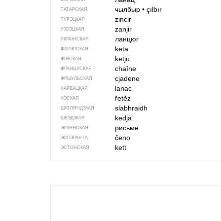
чылбыр
•
çılbır
ТАТАРСКАЯ
zincir
ТУРЭЦКАЯ
zanjir
УЗБЭЦКАЯ
ланцюг
УКРАІНСКАЯ
keta
ФАРЭРСКАЯ
ketju
ФІНСКАЯ
chaîne
ФРАНЦУСКАЯ
cjadene
ФРЫУЛЬСКАЯ
lanac
ХАРВАЦКАЯ
řetěz
ЧЭСКАЯ
slabhraidh
ШАТЛЯНДЗКАЯ
kedja
ШВЭДЗКАЯ
рисьме
ЭРЗЯНСКАЯ
ĉeno
ЭСПЭРАНТА
kett
ЭСТОНСКАЯ