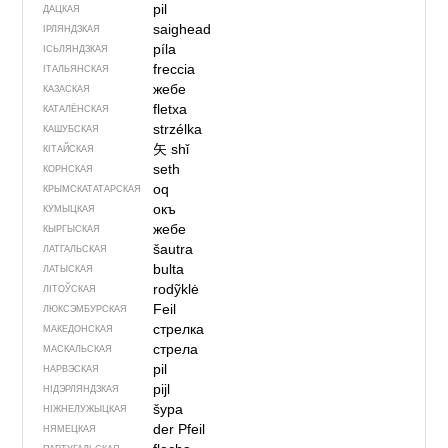
pil
ДАЦКАЯ
saighead
ІРЛЯНДЗКАЯ
píla
ІСЬЛЯНДЗКАЯ
freccia
ІТАЛЬЯНСКАЯ
жебе
КАЗАСКАЯ
fletxa
КАТАЛЁНСКАЯ
strzélka
КАШУБСКАЯ
矢
shǐ
КІТАЙСКАЯ
seth
КОРНСКАЯ
oq
КРЫМСКАТАТАРСКАЯ
окъ
КУМЫЦКАЯ
жебе
КЫРГЫСКАЯ
šautra
ЛАТГАЛЬСКАЯ
bulta
ЛАТЫСКАЯ
rodỹklė
ЛІТОЎСКАЯ
Feil
ЛЮКСЭМБУРСКАЯ
стрелка
МАКЕДОНСКАЯ
стрела
МАСКАЛЬСКАЯ
pil
НАРВЭСКАЯ
pijl
НІДЭРЛЯНДЗКАЯ
šypa
НІЖНЕЛУЖЫЦКАЯ
der Pfeil
НЯМЕЦКАЯ