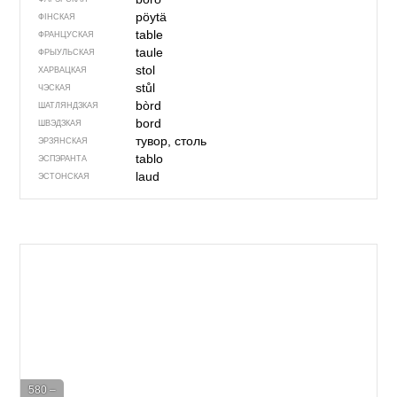
pöytä
ФІНСКАЯ
table
ФРАНЦУСКАЯ
taule
ФРЫУЛЬСКАЯ
stol
ХАРВАЦКАЯ
stůl
ЧЭСКАЯ
bòrd
ШАТЛЯНДЗКАЯ
bord
ШВЭДЗКАЯ
тувор, столь
ЭРЗЯНСКАЯ
tablo
ЭСПЭРАНТА
laud
ЭСТОНСКАЯ
580 –