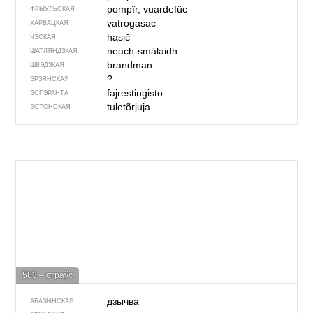
pompîr, vuardefûc
ФРЫУЛЬСКАЯ
vatrogasac
ХАРВАЦКАЯ
hasič
ЧЭСКАЯ
neach-smàlaidh
ШАТЛЯНДЗКАЯ
brandman
ШВЭДЗКАЯ
?
ЭРЗЯНСКАЯ
fajrestingisto
ЭСПЭРАНТА
tuletõrjuja
ЭСТОНСКАЯ
583 – страўс
дзычва
АБАЗЫНСКАЯ