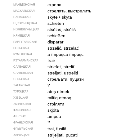
стрела
МАКЕДОНСКАЯ
стрелять, выстрелить
МАСКАЛЬСКАЯ
skyte
•
skyta
НАРВЭСКАЯ
schieten
НІДЭРЛЯНДЗКАЯ
stśělaś, stśěliś
НІЖНЕЛУЖЫЦКАЯ
schießen
НЯМЕЦКАЯ
disparar
ПАРТУГАЛЬСКАЯ
strzelić, strzelać
ПОЛЬСКАЯ
a împușca
împușc
РУМЫНСКАЯ
trair
РЭТАРАМАНСКАЯ
strieľať, streliť
СЛАВАЦКАЯ
streljati, ustreliti
СЛАВЕНСКАЯ
стрељати, пуцати
СЭРБСКАЯ
?
ТАТАРСКАЯ
ateş etmek
ТУРЭЦКАЯ
miltiq otmoq
УЗБЭЦКАЯ
стріляти
УКРАІНСКАЯ
skjóta
ФАРЭРСКАЯ
ampua
ФІНСКАЯ
?
ФРАНЦУСКАЯ
trai, fusilâ
ФРЫУЛЬСКАЯ
strijeljati, pucati
ХАРВАЦКАЯ