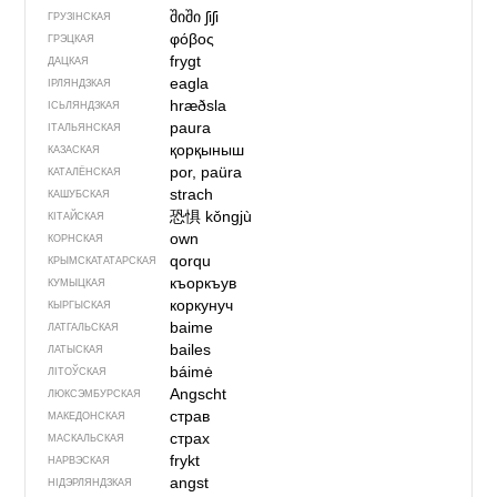
შიში
ʃiʃi
ГРУЗІНСКАЯ
φόβος
ГРЭЦКАЯ
frygt
ДАЦКАЯ
eagla
ІРЛЯНДЗКАЯ
hræðsla
ІСЬЛЯНДЗКАЯ
paura
ІТАЛЬЯНСКАЯ
қорқыныш
КАЗАСКАЯ
por, paüra
КАТАЛЁНСКАЯ
strach
КАШУБСКАЯ
恐惧
kǒngjù
КІТАЙСКАЯ
own
КОРНСКАЯ
qorqu
КРЫМСКАТАТАРСКАЯ
къоркъув
КУМЫЦКАЯ
коркунуч
КЫРГЫСКАЯ
baime
ЛАТГАЛЬСКАЯ
bailes
ЛАТЫСКАЯ
báimė
ЛІТОЎСКАЯ
Angscht
ЛЮКСЭМБУРСКАЯ
страв
МАКЕДОНСКАЯ
страх
МАСКАЛЬСКАЯ
frykt
НАРВЭСКАЯ
angst
НІДЭРЛЯНДЗКАЯ