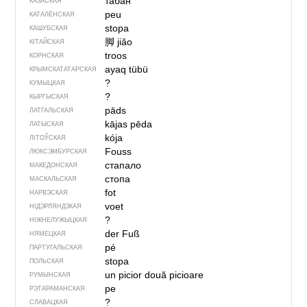
табан
КАЗАСКАЯ
peu
КАТАЛЁНСКАЯ
stopa
КАШУБСКАЯ
脚
jiǎo
КІТАЙСКАЯ
troos
КОРНСКАЯ
ayaq tübü
КРЫМСКАТАТАРСКАЯ
?
КУМЫЦКАЯ
?
КЫРГЫСКАЯ
pāds
ЛАТГАЛЬСКАЯ
kājas pēda
ЛАТЫСКАЯ
kója
ЛІТОЎСКАЯ
Fouss
ЛЮКСЭМБУРСКАЯ
стапало
МАКЕДОНСКАЯ
стопа
МАСКАЛЬСКАЯ
fot
НАРВЭСКАЯ
voet
НІДЭРЛЯНДЗКАЯ
?
НІЖНЕЛУЖЫЦКАЯ
der Fuß
НЯМЕЦКАЯ
pé
ПАРТУГАЛЬСКАЯ
stopa
ПОЛЬСКАЯ
un picior
două picioare
РУМЫНСКАЯ
pe
РЭТАРАМАНСКАЯ
?
СЛАВАЦКАЯ