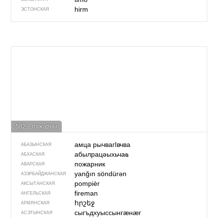
hirm
ЭСТОНСКАЯ
582 – пажарны
амца рычвагIвчва
АБАЗЫНСКАЯ
абылрацәыхьчаҩ
АБХАСКАЯ
пожарник
АВАРСКАЯ
yanğın söndürən
АЗЭРБАЙДЖАН­СКАЯ
pompièr
АКСЫТАНСКАЯ
fireman
АНГЕЛЬСКАЯ
հրշեջ
АРМЯНСКАЯ
сыгъдхуыссынгӕнӕг
АСЭТЫНСКАЯ