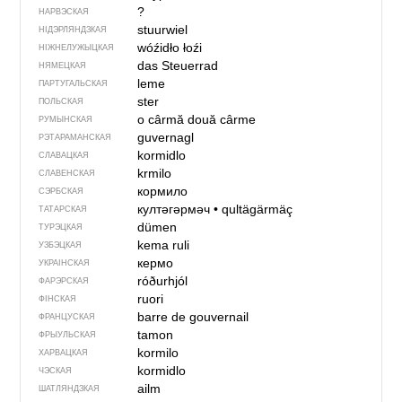
?
НАРВЭСКАЯ
stuurwiel
НІДЭРЛЯНДЗКАЯ
wóźidło łoźi
НІЖНЕЛУЖЫЦКАЯ
das Steuerrad
НЯМЕЦКАЯ
leme
ПАРТУГАЛЬСКАЯ
ster
ПОЛЬСКАЯ
o cârmă
două cârme
РУМЫНСКАЯ
guvernagl
РЭТАРАМАНСКАЯ
kormidlo
СЛАВАЦКАЯ
krmilo
СЛАВЕНСКАЯ
кормило
СЭРБСКАЯ
култәгәрмәч
•
qultägärmäç
ТАТАРСКАЯ
dümen
ТУРЭЦКАЯ
kema ruli
УЗБЭЦКАЯ
кермо
УКРАІНСКАЯ
róðurhjól
ФАРЭРСКАЯ
ruori
ФІНСКАЯ
barre de gouvernail
ФРАНЦУСКАЯ
tamon
ФРЫУЛЬСКАЯ
kormilo
ХАРВАЦКАЯ
kormidlo
ЧЭСКАЯ
ailm
ШАТЛЯНДЗКАЯ