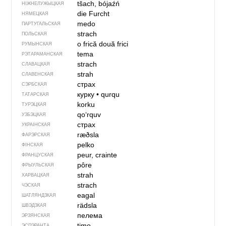
tšach, bójaźń
НІЖНЕЛУЖЫЦКАЯ
die Furcht
НЯМЕЦКАЯ
medo
ПАРТУГАЛЬСКАЯ
strach
ПОЛЬСКАЯ
o frică
două frici
РУМЫНСКАЯ
tema
РЭТАРАМАНСКАЯ
strach
СЛАВАЦКАЯ
strah
СЛАВЕНСКАЯ
страх
СЭРБСКАЯ
курку
•
qurqu
ТАТАРСКАЯ
korku
ТУРЭЦКАЯ
qoʻrquv
УЗБЭЦКАЯ
страх
УКРАІНСКАЯ
ræðsla
ФАРЭРСКАЯ
pelko
ФІНСКАЯ
peur, crainte
ФРАНЦУСКАЯ
pôre
ФРЫУЛЬСКАЯ
strah
ХАРВАЦКАЯ
strach
ЧЭСКАЯ
eagal
ШАТЛЯНДЗКАЯ
rädsla
ШВЭДЗКАЯ
пелема
ЭРЗЯНСКАЯ
timo
ЭСПЭРАНТА