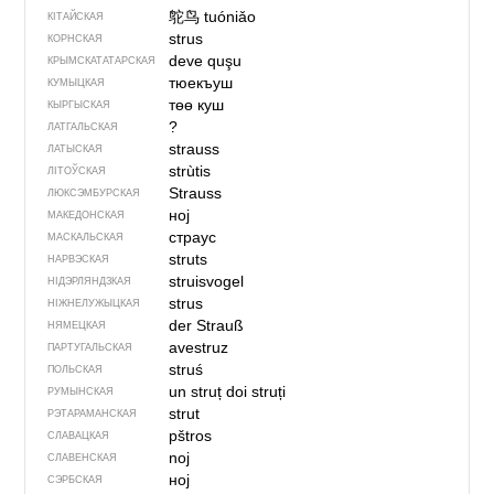
鸵鸟
tuóniǎo
КІТАЙСКАЯ
strus
КОРНСКАЯ
deve quşu
КРЫМСКАТАТАРСКАЯ
тюекъуш
КУМЫЦКАЯ
төө куш
КЫРГЫСКАЯ
?
ЛАТГАЛЬСКАЯ
strauss
ЛАТЫСКАЯ
strùtis
ЛІТОЎСКАЯ
Strauss
ЛЮКСЭМБУРСКАЯ
ној
МАКЕДОНСКАЯ
страус
МАСКАЛЬСКАЯ
struts
НАРВЭСКАЯ
struisvogel
НІДЭРЛЯНДЗКАЯ
strus
НІЖНЕЛУЖЫЦКАЯ
der Strauß
НЯМЕЦКАЯ
avestruz
ПАРТУГАЛЬСКАЯ
struś
ПОЛЬСКАЯ
un struț
doi struți
РУМЫНСКАЯ
strut
РЭТАРАМАНСКАЯ
pštros
СЛАВАЦКАЯ
noj
СЛАВЕНСКАЯ
ној
СЭРБСКАЯ