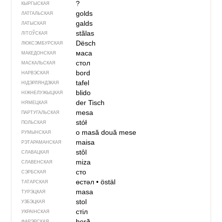
?
КЫРГЫСКАЯ
golds
ЛАТГАЛЬСКАЯ
galds
ЛАТЫСКАЯ
stãlas
ЛІТОЎСКАЯ
Dësch
ЛЮКСЭМБУРСКАЯ
маса
МАКЕДОНСКАЯ
стол
МАСКАЛЬСКАЯ
bord
НАРВЭСКАЯ
tafel
НІДЭРЛЯНДЗКАЯ
blido
НІЖНЕЛУЖЫЦКАЯ
der Tisch
НЯМЕЦКАЯ
mesa
ПАРТУГАЛЬСКАЯ
stół
ПОЛЬСКАЯ
o masă
două mese
РУМЫНСКАЯ
maisa
РЭТАРАМАНСКАЯ
stôl
СЛАВАЦКАЯ
miza
СЛАВЕНСКАЯ
сто
СЭРБСКАЯ
өстәл
•
östäl
ТАТАРСКАЯ
masa
ТУРЭЦКАЯ
stol
УЗБЭЦКАЯ
стіл
УКРАІНСКАЯ
borð
ФАРЭРСКАЯ