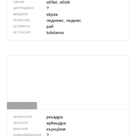
střílet, střelit
ЧЭСКАЯ
?
ШАТЛЯНДЗКАЯ
skjuta
ШВЭДЗКАЯ
леднемс, ледемс
ЭРЗЯНСКАЯ
pafi
ЭСПЭРАНТА
tulistama
ЭСТОНСКАЯ
586 – стрыгчы
ркъвдра
АБАЗЫНСКАЯ
арҟәыдра
АБХАСКАЯ
къунцIизе
АВАРСКАЯ
?
АЗЭРБАЙДЖАН­СКАЯ