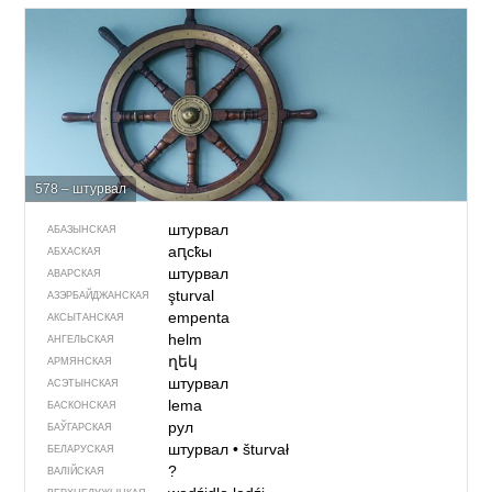
578 – штурвал
штурвал
АБАЗЫНСКАЯ
аԥсҟы
АБХАСКАЯ
штурвал
АВАРСКАЯ
şturval
АЗЭРБАЙДЖАН­СКАЯ
empenta
АКСЫТАНСКАЯ
helm
АНГЕЛЬСКАЯ
ղեկ
АРМЯНСКАЯ
штурвал
АСЭТЫНСКАЯ
lema
БАСКОНСКАЯ
рул
БАЎГАРСКАЯ
штурвал
•
šturvał
БЕЛАРУСКАЯ
?
ВАЛІЙСКАЯ