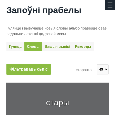
Запоўні прабелы
Гуляйце і вывучайце новыя словы альбо праверце сваё
веданьне лексыкі дадзенай мовы.
Гуляць
Словы
Вашыя вынікі
Рэкорды
Фільтраваць сьпіс
старонка
стары