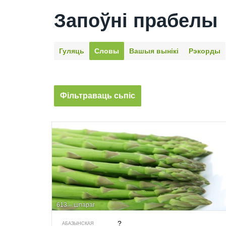
Запоўні прабелы
Гуляць
Словы
Вашыя вынікі
Рэкорды
Фільтраваць сьпіс
613 – шпараг
?
АБАЗЫНСКАЯ