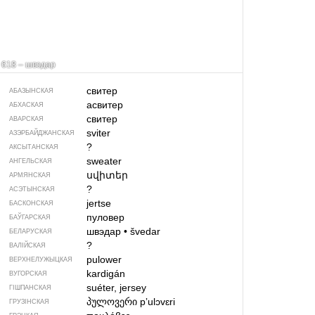
618 – швэдар
свитер
АБАЗЫНСКАЯ
асвитер
АБХАСКАЯ
свитер
АВАРСКАЯ
sviter
АЗЭРБАЙДЖАН­СКАЯ
?
АКСЫТАНСКАЯ
sweater
АНГЕЛЬСКАЯ
սվիտեր
АРМЯНСКАЯ
?
АСЭТЫНСКАЯ
jertse
БАСКОНСКАЯ
пуловер
БАЎГАРСКАЯ
швэдар
•
švedar
БЕЛАРУСКАЯ
?
ВАЛІЙСКАЯ
pulower
ВЕРХНЕЛУЖЫЦКАЯ
kardigán
ВУГОРСКАЯ
suéter, jersey
ГІШПАНСКАЯ
პულოვერი
pʼulɔvɛri
ГРУЗІНСКАЯ