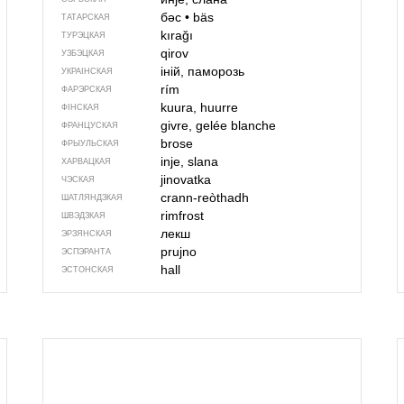
бәс
•
bäs
ТАТАРСКАЯ
kırağı
ТУРЭЦКАЯ
qirov
УЗБЭЦКАЯ
іній, паморозь
УКРАІНСКАЯ
rím
ФАРЭРСКАЯ
kuura, huurre
ФІНСКАЯ
givre, gelée blanche
ФРАНЦУСКАЯ
brose
ФРЫУЛЬСКАЯ
inje, slana
ХАРВАЦКАЯ
jinovatka
ЧЭСКАЯ
crann-reòthadh
ШАТЛЯНДЗКАЯ
rimfrost
ШВЭДЗКАЯ
лекш
ЭРЗЯНСКАЯ
prujno
ЭСПЭРАНТА
hall
ЭСТОНСКАЯ