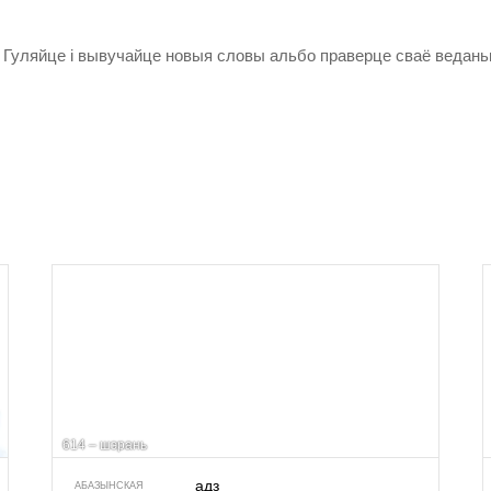
Гуляйце і вывучайце новыя словы альбо праверце сваё ведань
614 – шэрань
адз
АБАЗЫНСКАЯ