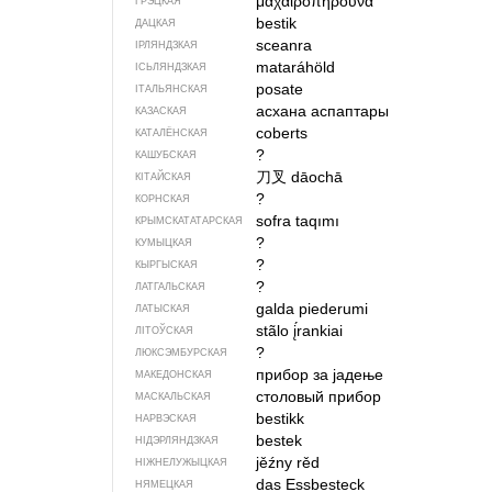
μαχαιροπήρουνα
ГРЭЦКАЯ
bestik
ДАЦКАЯ
sceanra
ІРЛЯНДЗКАЯ
mataráhöld
ІСЬЛЯНДЗКАЯ
posate
ІТАЛЬЯНСКАЯ
асхана аспаптары
КАЗАСКАЯ
coberts
КАТАЛЁНСКАЯ
?
КАШУБСКАЯ
刀叉
dāochā
КІТАЙСКАЯ
?
КОРНСКАЯ
sofra taqımı
КРЫМСКАТАТАРСКАЯ
?
КУМЫЦКАЯ
?
КЫРГЫСКАЯ
?
ЛАТГАЛЬСКАЯ
galda piederumi
ЛАТЫСКАЯ
stãlo į́rankiai
ЛІТОЎСКАЯ
?
ЛЮКСЭМБУРСКАЯ
прибор за јадење
МАКЕДОНСКАЯ
столовый прибор
МАСКАЛЬСКАЯ
bestikk
НАРВЭСКАЯ
bestek
НІДЭРЛЯНДЗКАЯ
jěźny rěd
НІЖНЕЛУЖЫЦКАЯ
das Essbesteck
НЯМЕЦКАЯ